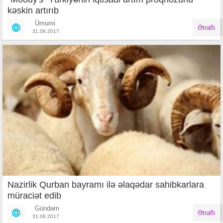
kəskin artırıb
Ümumi
Ətraflı
31.08.2017
Nazirlik Qurban bayramı ilə əlaqədar sahibkarlara
müraciət edib
Gündəm
Ətraflı
31.08.2017