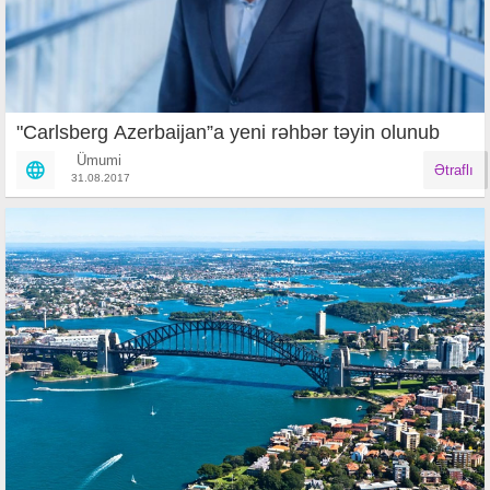
"Carlsberg Azerbaijan”a yeni rəhbər təyin olunub
Ümumi
Ətraflı
31.08.2017