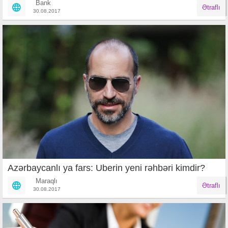
Bank
Ətraflı
30.08.2017
Azərbaycanlı ya fars: Uberin yeni rəhbəri kimdir?
Maraqlı
Ətraflı
30.08.2017