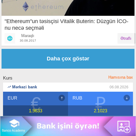
"Ethereum"un təsisçisi Vitalik Buterin: Düzgün İCO-
nu necə seçməli
Maraqlı
Ətraflı
30.08.2017
Səhifələr
Daha çox göstər
Hamısına bax
Kurs
Mərkəzi bank
06.08.2026
₽
$
RUB
USD
2.1023
1.7