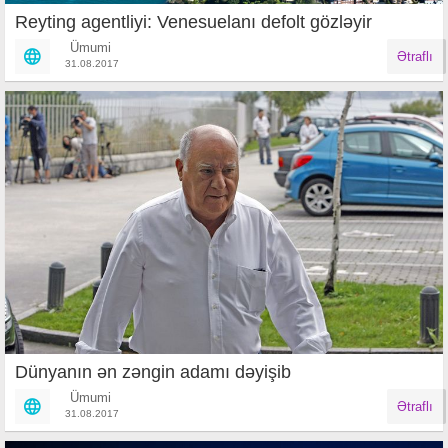
Reyting agentliyi: Venesuelanı defolt gözləyir
Ümumi
Ətraflı
31.08.2017
Dünyanın ən zəngin adamı dəyişib
Ümumi
Ətraflı
31.08.2017