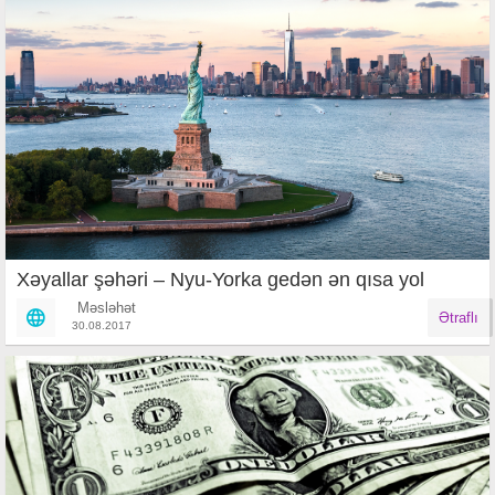
Xəyallar şəhəri – Nyu-Yorka gedən ən qısa yol
Məsləhət
Ətraflı
30.08.2017