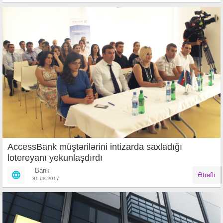
AccessBank müştərilərini intizarda saxladığı
lotereyanı yekunlaşdırdı
Bank
Ətraflı
31.08.2017