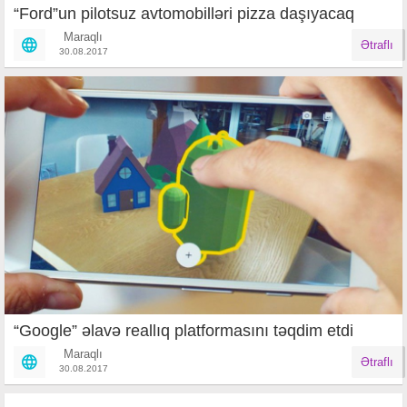
“Ford”un pilotsuz avtomobilləri pizza daşıyacaq
Maraqlı
Ətraflı
30.08.2017
“Google” əlavə reallıq platformasını təqdim etdi
Maraqlı
Ətraflı
30.08.2017