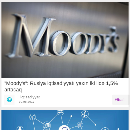
"Moody's": Rusiya iqtisadiyyatı yaxın iki ildə 1,5%
artacaq
İqtisadiyyat
Ətraflı
30.08.2017