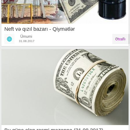
Neft və qızıl bazarı - Qiymətlər
Ümumi
Ətraflı
31.08.2017