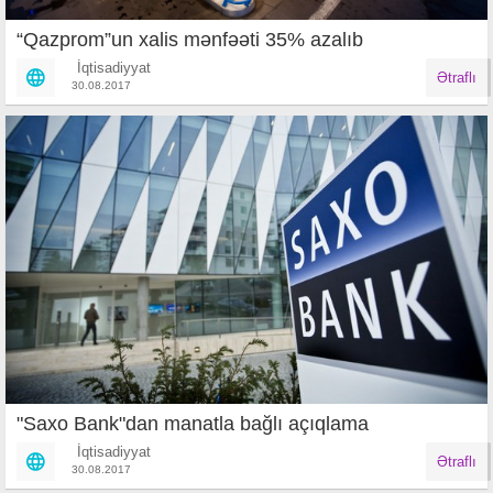
“Qazprom”un xalis mənfəəti 35% azalıb
İqtisadiyyat
Ətraflı
30.08.2017
"Saxo Bank"dan manatla bağlı açıqlama
İqtisadiyyat
Ətraflı
30.08.2017