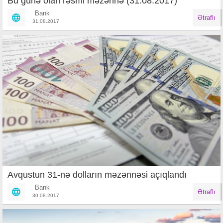
Bu günə olan rəsmi məzənnə (31.08.2017)
Bank
Ətraflı
31.08.2017
Avqustun 31-nə dolların məzənnəsi açıqlandı
Bank
Ətraflı
30.08.2017