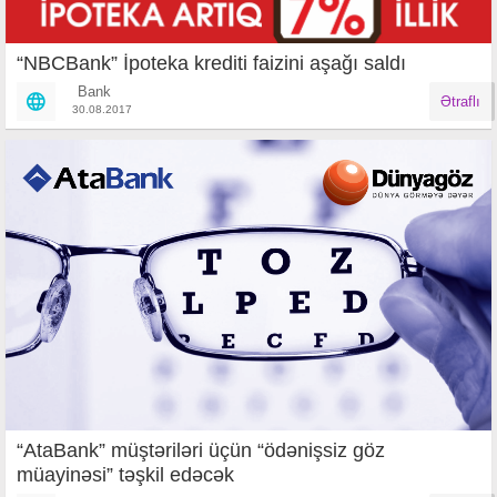
“NBCBank” İpoteka krediti faizini aşağı saldı
Bank
Ətraflı
30.08.2017
“AtaBank” müştəriləri üçün “ödənişsiz göz
müayinəsi” təşkil edəcək