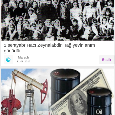
1 sentyabr Hacı Zeynalabdin Tağıyevin anım
günüdür
Maraqlı
Ətraflı
31.08.2017