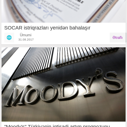
SOCAR istriqrazları yenidən bahalaşır
Ümumi
Ətraflı
31.08.2017
"Moody's" Türkiyənin iqtisadi artım proqnozunu