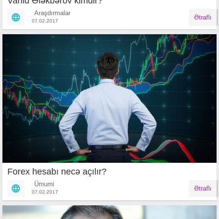
Vahid Ələkbərov kimdir?
Araşdırmalar
Ətraflı
07.02.2017
Forex hesabı necə açılır?
Ümumi
Ətraflı
07.02.2017