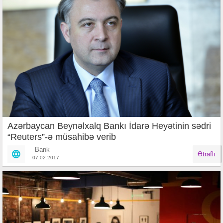
Azərbaycan Beynəlxalq Bankı İdarə Heyətinin sədri
“Reuters”-ə müsahibə verib
Bank
Ətraflı
07.02.2017