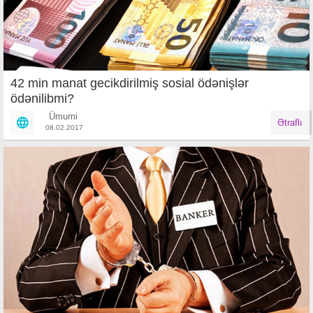
42 min manat gecikdirilmiş sosial ödənişlər
ödənilibmi?
Ümumi
Ətraflı
08.02.2017