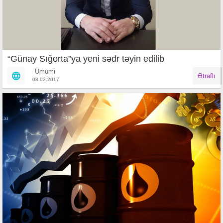
“Günay Sığorta”ya yeni sədr təyin edilib
Ümumi
Ətraflı
08.02.2017