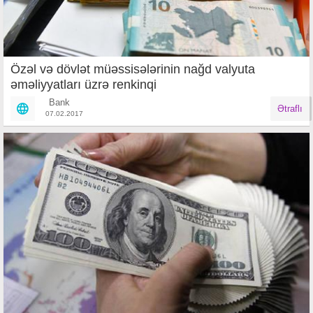
Özəl və dövlət müəssisələrinin nağd valyuta
əməliyyatları üzrə renkinqi
Bank
Ətraflı
07.02.2017