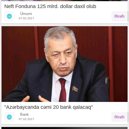
Neft Fonduna 125 mlrd. dollar daxil olub
Ümumi
Ətraflı
07.02.2017
"Azərbaycanda cəmi 20 bank qalacaq"
Bank
Ətraflı
07.02.2017