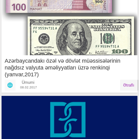
Azərbaycandakı özəl və dövlət müəssisələrinin
nağdsız valyuta əməliyyatları üzrə renkinqi
(yanvar,2017)
Ümumi
Ətraflı
08.02.2017