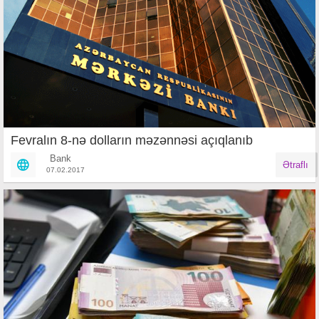
Fevralın 8-nə dolların məzənnəsi açıqlanıb
Bank
Ətraflı
07.02.2017