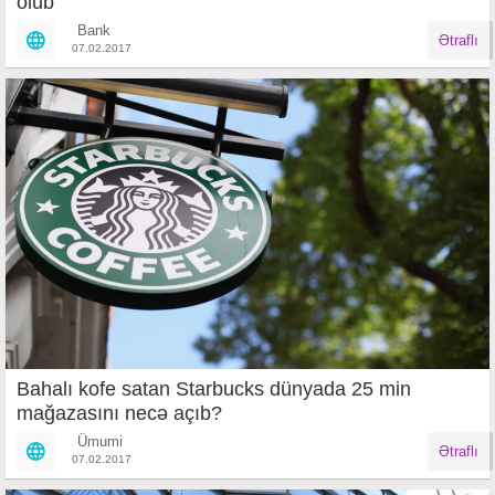
olub
Bank
Ətraflı
07.02.2017
Bahalı kofe satan Starbucks dünyada 25 min
mağazasını necə açıb?
Ümumi
Ətraflı
07.02.2017