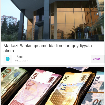
Mərkəzi Bankın qısamüddətli notları qeydiyyata
alınıb
Bank
Ətraflı
08.02.2017