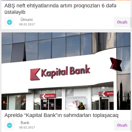
ABŞ neft ehtiyatlarında artım proqnozları 6 dəfə
üstələyib
Ümumi
Ətraflı
08.02.2017
Apreldə “Kapital Bank”ın səhmdarları toplaşacaq
Bank
Ətraflı
08.02.2017