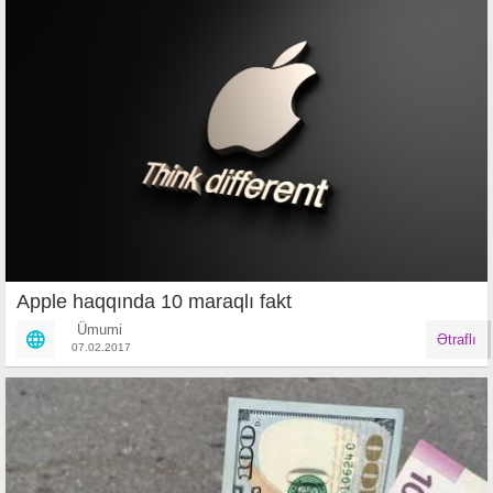
Apple haqqında 10 maraqlı fakt
Ümumi
Ətraflı
07.02.2017