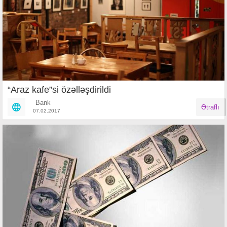
“Araz kafe”si özəlləşdirildi
Bank
Ətraflı
07.02.2017