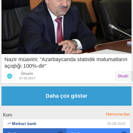
Nazir müavini: "Azərbaycanda statistik məlumatların
açıqlığı 100%-dir"
Ümumi
Ətraflı
07.02.2017
Səhifələr
Daha çox göstər
Hamısına bax
Kurs
Mərkəzi bank
05.08.2026