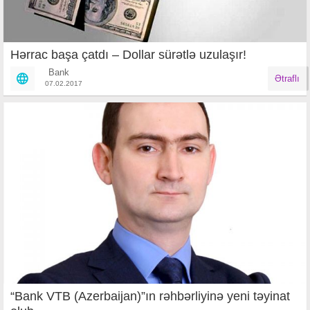
Hərrac başa çatdı – Dollar sürətlə uzulaşır!
Bank
Ətraflı
07.02.2017
“Bank VTB (Azerbaijan)”ın rəhbərliyinə yeni təyinat