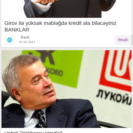
Girov ilə yüksək məbləğdə kredit ala biləcəyiniz
BANKLAR
Bank
Ətraflı
07.02.2017