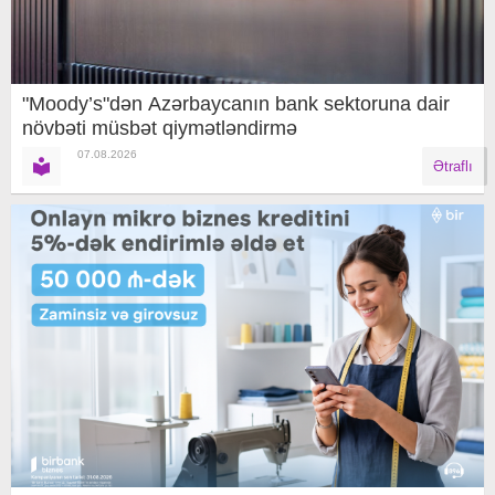
"Moody’s"dən Azərbaycanın bank sektoruna dair
növbəti müsbət qiymətləndirmə
07.08.2026
Ətraflı