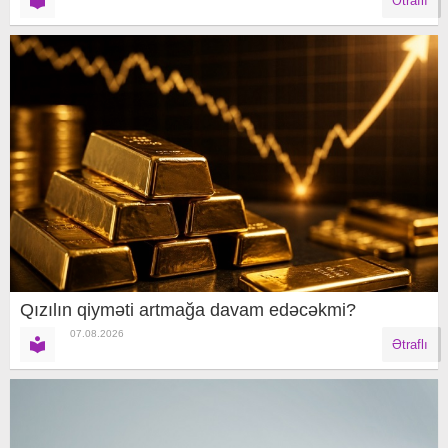
Ətraflı
Qızılın qiyməti artmağa davam edəcəkmi?
07.08.2026
Ətraflı