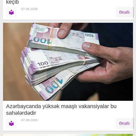
keçib
07.08.2026
Ətraflı
Azərbaycanda yüksək maaşlı vakansiyalar bu
sahələrdədir
07.08.2026
Ətraflı