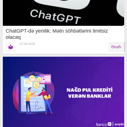
ChatGPT-də yenilik: Mətn söhbətlərini limitsiz
olacaq
07.08.2026
Ətraflı