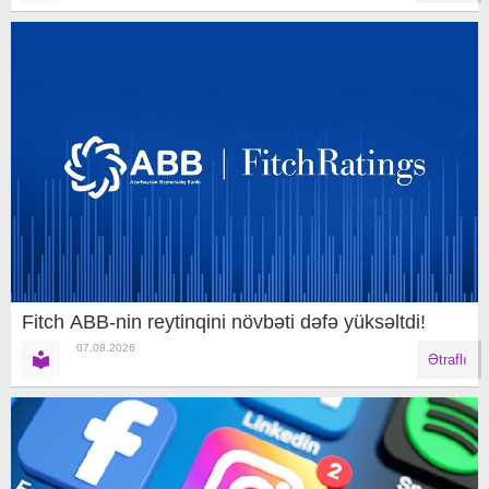
Fitch ABB-nin reytinqini növbəti dəfə yüksəltdi!
07.08.2026
Ətraflı