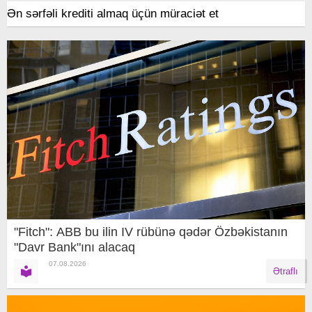
Ən sərfəli krediti almaq üçün müraciət et
"Fitch": ABB bu ilin IV rübünə qədər Özbəkistanın
"Davr Bank"ını alacaq
07.08.2026
Ətraflı