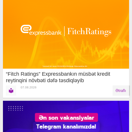
“Fitch Ratings” Expressbankın müsbət kredit
reytinqini növbəti dəfə təsdiqləyib
07.08.2026
Ətraflı