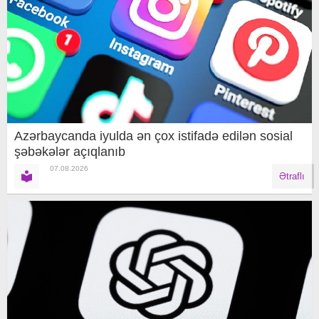
Azərbaycanda iyulda ən çox istifadə edilən sosial
şəbəkələr açıqlanıb
07.08.2026
Ətraflı