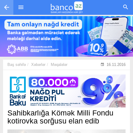
Skip to main content
Baş səhifə
Xəbərlər
Məqalələr
16.11.2016
Sahibkarlığa Kömək Milli Fondu
kotirovka sorğusu elan edib