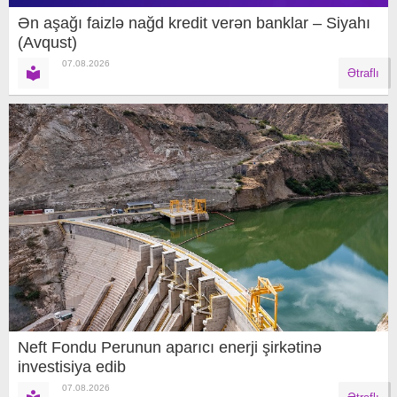
Ən aşağı faizlə nağd kredit verən banklar – Siyahı
(Avqust)
07.08.2026
Ətraflı
Neft Fondu Perunun aparıcı enerji şirkətinə
investisiya edib
07.08.2026