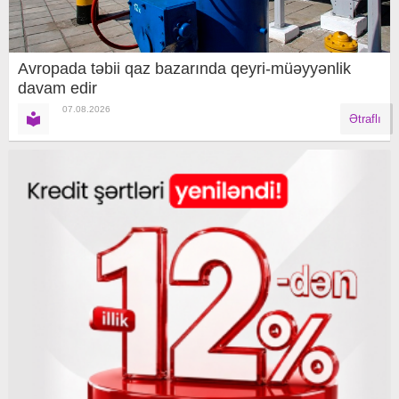
Avropada təbii qaz bazarında qeyri-müəyyənlik
davam edir
07.08.2026
Ətraflı