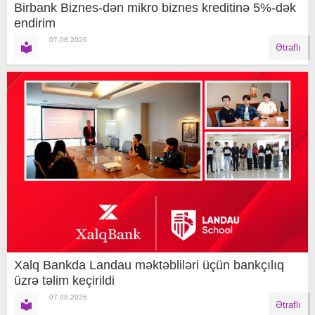
Birbank Biznes-dən mikro biznes kreditinə 5%-dək
endirim
07.08.2026
Ətraflı
Xalq Bankda Landau məktəbliləri üçün bankçılıq
üzrə təlim keçirildi
07.08.2026
Ətraflı