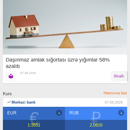
Daşınmaz əmlak sığortası üzrə yığımlar 58%
azalıb
07.08.2026
Ətraflı
Hamısına bax
Kurs
Mərkəzi bank
07.08.2026
€
₽
EUR
RUB
1.9591
2.0816