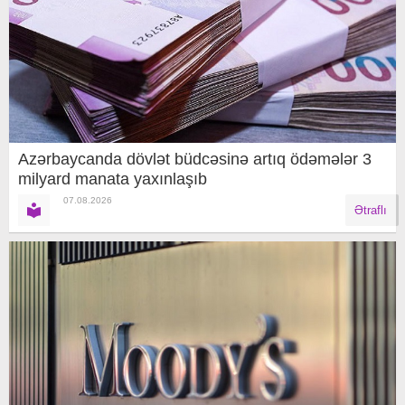
Azərbaycanda dövlət büdcəsinə artıq ödəmələr 3
milyard manata yaxınlaşıb
07.08.2026
Ətraflı