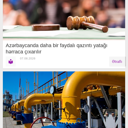
Azərbaycanda daha bir faydalı qazıntı yatağı
hərraca çıxarılır
07.08.2026
Ətraflı