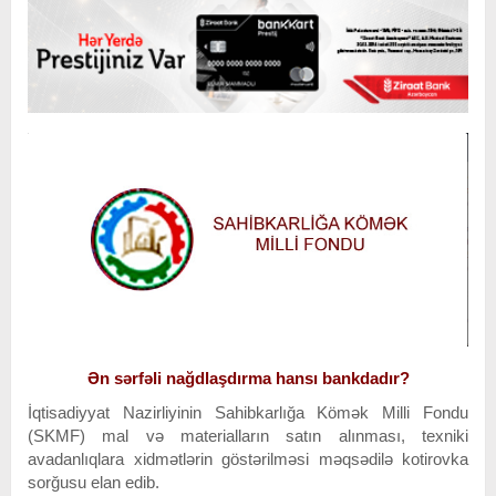
Ən sərfəli nağdlaşdırma hansı bankdadır?
İqtisadiyyat Nazirliyinin Sahibkarlığa Kömək Milli Fondu
(SKMF) mal və materialların satın alınması, texniki
avadanlıqlara xidmətlərin göstərilməsi məqsədilə kotirovka
sorğusu elan edib.