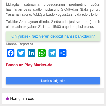
İddiaçılar satınalma prosedurunun predmetinə uyğun
hazırlanan əsas şərtlər toplusunu SKMF-dən (Bakı şəhəri,
Yasamal rayonu, A.M.Şərifzadə küçəsi,172) əldə edə bilərlər.
Təkliflər Azərbaycan dilində, 2 nüsxədə (əsli və surəti) tərtib
olunmaqla oktyabrın 21-i saat 15:00-a qədər qəbul olunur.
Ən yüksək faiz verən depozit hansı bankdadır?
Mənbə: Report.az
Facebook
Twitter
LinkedIn
WhatsApp
Telegram
Share
Banco.az Play Market-də
Kredit sifariş edin
Həmçinin oxu