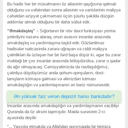
Bu hədis hər bir müsəlmanın öz ailəsinin qayğısına qalmalı
olduğunu və vəfatından sonra ailəsinin və varislərinin maliyyə
cəhətdən əziyyət çəkməməsi üçün şüurlu şəkildə düzgün
addımlar atmalı olduğunu bir daha sübut edir.
“Əməkdaşlıq”
– Sığortanın bir növ daxıl funksiyası yerinə
yetirdiyini nəzərə alaraq, onun əsasını insanlar arasında
əməkdaşlıq və yardımlaşma təşkil edir. Gözlənilməz
hadisələr nəticəsində zərərə uğrayan və ciddi maliyyə
çətinlikləri ilə üzləşən hər bir fərd başa düşür ki, əgər bu zərər
məbləği bir çox insanlar arasında bölüşdürülsə, zərər o qədər
də ağır olmayacaq. Cəmiyyətimizdə də rastlaşdığımız,
çətinliyə düşdüyümüz anda qohum-qonşuların, dost-
tanışların köməyə gəlməsi və əlimizdən tutması
əməkdaşlığın və yardımlaşmanın ən bariz nümunəsidir.
Ən yüksək faiz verən depozit hansı bankdadır?
İnsanlar arasında əməkdaşlığın və yardımlaşmanın vacibliyi
Quranda da öz əksini tapmışdır. Maidə surəsinin 2-ci
ayəsində deyilir:
“... Yaxşılıq etməkdə və Allahdan qorxmaqda bir-birinizə