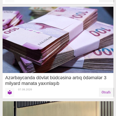
Azərbaycanda dövlət büdcəsinə artıq ödəmələr 3
milyard manata yaxınlaşıb
07.08.2026
Ətraflı