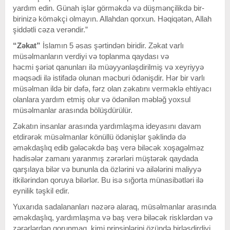
yardım edin. Günah işlər görməkdə və düşmənçilikdə bir-
birinizə köməkçi olmayın. Allahdan qorxun. Həqiqətən, Allah
şiddətli cəza verəndir.”
“Zəkat”
İslamın 5 əsas şərtindən biridir. Zəkat varlı
müsəlmanların verdiyi və toplanma qaydası və
həcmi şəriət qanunları ilə müəyyənləşdirilmiş və xeyriyyə
məqsədi ilə istifadə olunan məcburi ödənişdir. Hər bir varlı
müsəlman ildə bir dəfə, fərz olan zəkatını verməklə ehtiyacı
olanlara yardım etmiş olur və ödənilən məbləğ yoxsul
müsəlmanlar arasında bölüşdürülür.
Zəkatın insanlar arasında yardımlaşma ideyasını davam
etdirərək müsəlmanlar könüllü ödənişlər şəklində də
əməkdaşlıq edib gələcəkdə baş verə biləcək xoşagəlməz
hadisələr zamanı yaranmış zərərləri müştərək qaydada
qarşılaya bilər və bununla da özlərini və ailələrini maliyyə
itkilərindən qoruya bilərlər. Bu isə sığorta münasibətləri ilə
eynilik təşkil edir.
Yuxarıda sadalananları nəzərə alaraq, müsəlmanlar arasında
əməkdaşlıq, yardımlaşma və baş verə biləcək risklərdən və
zərərlərdən qorunmaq kimi prinsiplərini özündə birləşdirdiyi