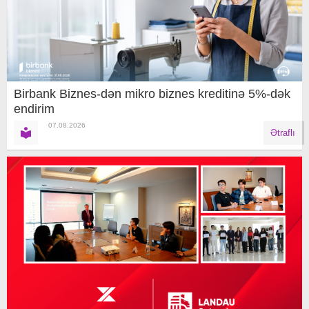
Birbank Biznes-dən mikro biznes kreditinə 5%-dək
endirim
07.08.2026
Ətraflı