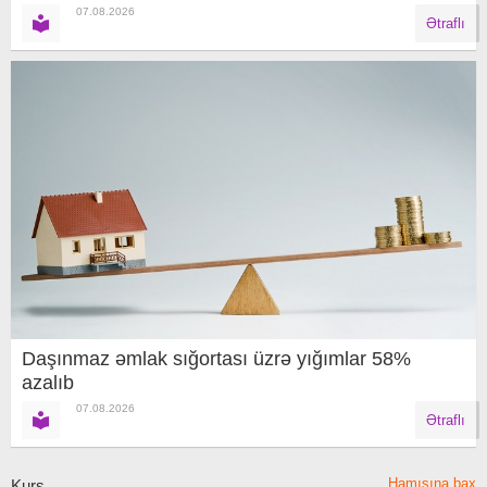
07.08.2026
Ətraflı
Daşınmaz əmlak sığortası üzrə yığımlar 58%
azalıb
07.08.2026
Ətraflı
Hamısına bax
Kurs