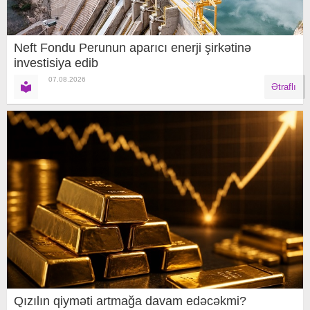
Neft Fondu Perunun aparıcı enerji şirkətinə
investisiya edib
07.08.2026
Ətraflı
Qızılın qiyməti artmağa davam edəcəkmi?