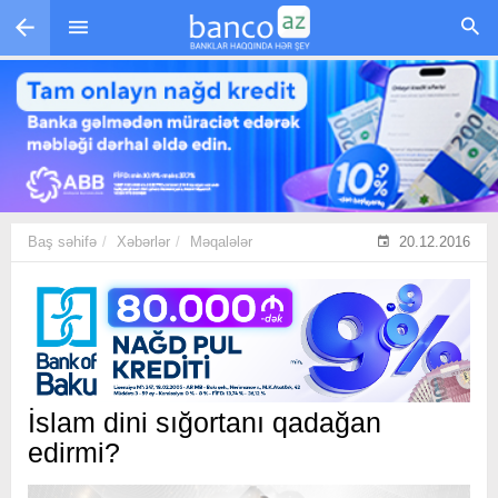
Skip to main content
Baş səhifə
Xəbərlər
Məqalələr
20.12.2016
İslam dini sığortanı qadağan
edirmi?