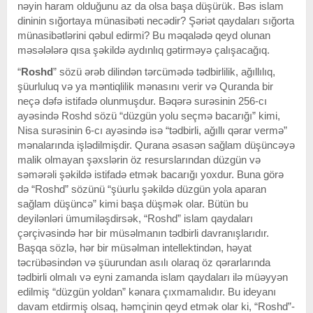
nəyin haram olduğunu az da olsa başa düşürük. Bəs islam
dininin sığortaya münasibəti necədir? Şəriət qaydaları sığorta
münasibətlərini qəbul edirmi? Bu məqalədə qeyd olunan
məsələlərə qısa şəkildə aydınlıq gətirməyə çalışacağıq.
“
Roshd
” sözü ərəb dilindən tərcümədə tədbirlilik, ağıllılıq,
şüurluluq və ya məntiqlilik mənasını verir və Quranda bir
neçə dəfə istifadə olunmuşdur. Bəqərə surəsinin 256-cı
ayəsində Roshd sözü “düzgün yolu seçmə bacarığı” kimi,
Nisa surəsinin 6-cı ayəsində isə “tədbirli, ağıllı qərar vermə”
mənalarında işlədilmişdir. Qurana əsasən sağlam düşüncəyə
malik olmayan şəxslərin öz resurslarından düzgün və
səmərəli şəkildə istifadə etmək bacarığı yoxdur. Buna görə
də “Roshd” sözünü “şüurlu şəkildə düzgün yola aparan
sağlam düşüncə” kimi başa düşmək olar. Bütün bu
deyilənləri ümumiləşdirsək, “Roshd” islam qaydaları
çərçivəsində hər bir müsəlmanın tədbirli davranışlarıdır.
Başqa sözlə, hər bir müsəlman intellektindən, həyat
təcrübəsindən və şüurundan asılı olaraq öz qərarlarında
tədbirli olmalı və eyni zamanda islam qaydaları ilə müəyyən
edilmiş “düzgün yoldan” kənara çıxmamalıdır. Bu ideyanı
davam etdirmiş olsaq, həmçinin qeyd etmək olar ki, “Roshd”-