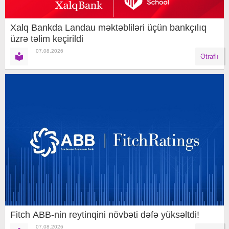
Xalq Bankda Landau məktəbliləri üçün bankçılıq
üzrə təlim keçirildi
07.08.2026
Ətraflı
Fitch ABB-nin reytinqini növbəti dəfə yüksəltdi!
07.08.2026