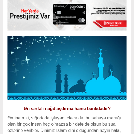
Ən sərfəli nağdlaşdırma hansı bankdadır?
Əminəm ki, sığortada işləyən, eləcə də, bu sahəyə marağı
olan bir çox insan heç olmazsa bir dəfə də olsun bu sualı
özlərinə veriblər. Dinimiz İslam dini olduğundan nəyin halal,