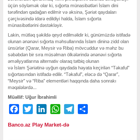
üçün söyləmək olar ki, sığorta münasibətləri İslam dini
tərəfindən qadağan edilmir və əksinə, Şəriət qaydaları
çərçivəsində idarə edildiyi halda, İslam sığorta
münasibətlərini dəstəkləyir.
Lakin, mütləq şəkildə qeyd edilməlidir ki, günümüzdə istifadə
olunan ənənəvi sığorta məhsullarında İslam dininə zidd olan
ünsürlər (Qarar, Meysir və Riba) mövcuddur və məhz bu
səbəbdən bir sıra müsəlman ölkələrində ənənəvi sığorta
əməliyyatlarına alternativ olaraq tətbiq olunan
və İslam Şəriətinə uyğun qaydada həyata keçirilən “Təkaful”
sığortasından istifadə edilir. “Təkaful”, eləcə də “Qarar”,
“Meysir” və “Riba” elementləri haqqında daha sonrakı
məqalələrdə...
Müəllif: Uğur İbrahimli
Facebook
Twitter
LinkedIn
WhatsApp
Telegram
Share
Banco.az Play Market-də