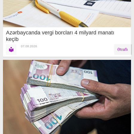
Azərbaycanda vergi borcları 4 milyard manatı
keçib
07.08.2026
Ətraflı