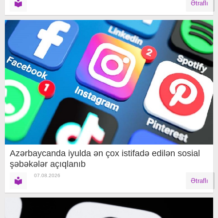
Ətraflı
Azərbaycanda iyulda ən çox istifadə edilən sosial
şəbəkələr açıqlanıb
07.08.2026
Ətraflı