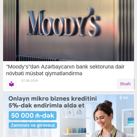
"Moody’s"dən Azərbaycanın bank sektoruna dair
növbəti müsbət qiymətləndirmə
07.08.2026
Ətraflı