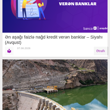
Ən aşağı faizlə nağd kredit verən banklar – Siyahı
(Avqust)
07.08.2026
Ətraflı