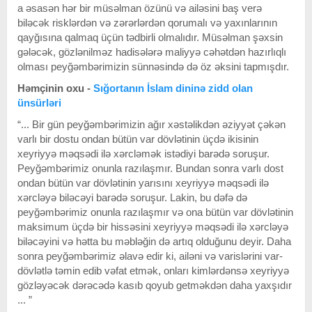
a əsasən hər bir müsəlman özünü və ailəsini baş verə
biləcək risklərdən və zərərlərdən qorumalı və yaxınlarının
qayğısına qalmaq üçün tədbirli olmalıdır. Müsəlman şəxsin
gələcək, gözlənilməz hadisələrə maliyyə cəhətdən hazırlıqlı
olması peyğəmbərimizin sünnəsində də öz əksini tapmışdır.
Həmçinin oxu -
Sığortanın İslam dininə zidd olan
ünsürləri
“... Bir gün peyğəmbərimizin ağır xəstəlikdən əziyyət çəkən
varlı bir dostu ondan bütün var dövlətinin üçdə ikisinin
xeyriyyə məqsədi ilə xərcləmək istədiyi barədə soruşur.
Peyğəmbərimiz onunla razılaşmır. Bundan sonra varlı dost
ondan bütün var dövlətinin yarısını xeyriyyə məqsədi ilə
xərcləyə biləcəyi barədə soruşur. Lakin, bu dəfə də
peyğəmbərimiz onunla razılaşmır və ona bütün var dövlətinin
maksimum üçdə bir hissəsini xeyriyyə məqsədi ilə xərcləyə
biləcəyini və hətta bu məbləğin də artıq olduğunu deyir. Daha
sonra peyğəmbərimiz əlavə edir ki, ailəni və varislərini var-
dövlətlə təmin edib vəfat etmək, onları kimlərdənsə xeyriyyə
gözləyəcək dərəcədə kasıb qoyub getməkdən daha yaxşıdır
... ”