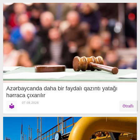
Azərbaycanda daha bir faydalı qazıntı yatağı
hərraca çıxarılır
07.08.2026
Ətraflı