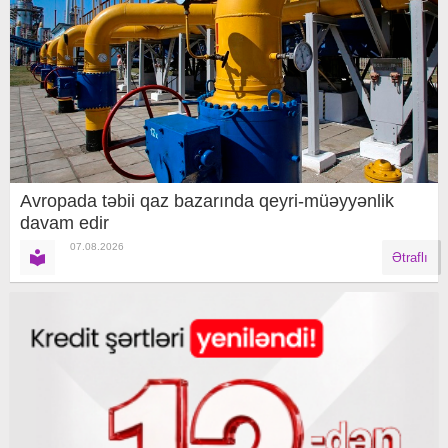
Avropada təbii qaz bazarında qeyri-müəyyənlik
davam edir
07.08.2026
Ətraflı