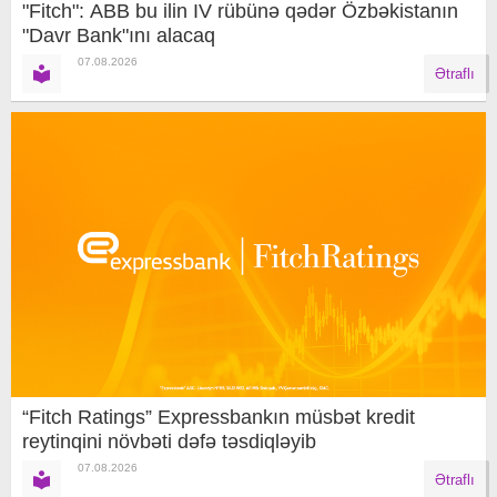
"Fitch": ABB bu ilin IV rübünə qədər Özbəkistanın
"Davr Bank"ını alacaq
07.08.2026
Ətraflı
“Fitch Ratings” Expressbankın müsbət kredit
reytinqini növbəti dəfə təsdiqləyib
07.08.2026
Ətraflı