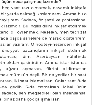
q üçün necə çalışmaq lazımdır?
 heç vaxt razı olmamalı, davamlı inkişafa
t bir yerdə qalmağı xoşlamıram. Amma bu o
 dəyişirəm. Sadəcə, öz şəxsi və professional
k lazımdır. Bu ingilis dilini inkişaf etdirmək
xarici dil öyrənmək. Məsələn, mən təchizat
rada başqa sahələrə də maraq göstərirəm,
azılar yazıram. O nöqteyi-nəzərdən inkişaf
ünsiyyət bacarıqlarını inkişaf etdirmək
 utancaq idim, Azərbaycan mühitində
tməkdən çəkinirdim. Amma istər-istəməz
 ağzını açmasan, fikrini bildirməsən
əmək mümkün deyil. Bir də yerlilər bir saat
antsan, iki saat işləməlisən. Onlar saat 8-də
 7-də gedib, 6-da çıxmalısan. Misal üçün
, sadəcə, sən məqsədləri olan insansansa,
, bir az daha çox çalışmalısan.