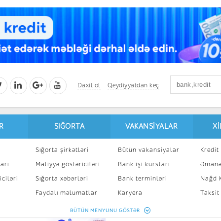
Daxil ol
Qeydiyyatdan keç
R
SIĞORTA
VAKANSIYALAR
X
Sığorta şirkətləri
Bütün vakansiyalar
Kredit 
arı
Maliyyə göstəriciləri
Bank işi kursları
Əmanə
ciləri
Sığorta xəbərləri
Bank terminləri
Nağd K
8
Faydalı məlumatlar
Karyera
Taksit
Sığorta kalkulyatoru
Peşakar inkişaf
İpotek
BÜTÜN MENYUNU GÖSTƏR