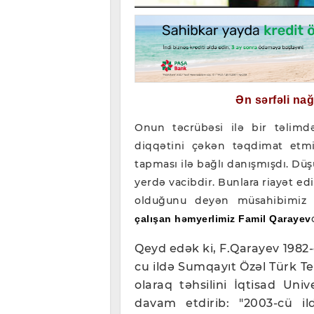
Ən sərfəli na
Onun təcrübəsi ilə bir təlimdə
diqqətini çəkən təqdimat etmi
tapması ilə bağlı danışmışdı. Düş
yerdə vacibdir. Bunlara riayət 
olduğunu deyən müsahibimi
çalışan həmyerlimiz Famil Qarayev
Qeyd edək ki, F.Qarayev 1982-
cu ildə Sumqayıt Özəl Türk Tex
olaraq təhsilini İqtisad Univ
davam etdirib: "2003-cü i