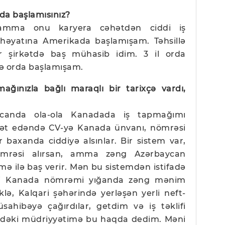
da başlamısınız?
 amma onu karyera cəhətdən ciddi iş
ş həyatına Amerikada başlamışam. Təhsillə
ir şirkətdə baş mühasib idim. 3 il orda
əmə orda başlamışam.
ğınızla bağlı maraqlı bir tarixçə vardı,
canda ola-ola Kanadada iş tapmağımı
iət edəndə CV-yə Kanada ünvanı, nömrəsi
 baxanda ciddiyə alsınlar. Bir sistem var,
nömrəsi alırsan, amma zəng Azərbaycan
mə ilə baş verir. Mən bu sistemdən istifadə
əri Kanada nömrəmi yığanda zəng mənim
lə, Kalqari şəhərində yerləşən yerli neft-
sahibəyə çağırdılar, getdim və iş təklifi
P-dəki müdriyyətimə bu haqda dedim. Məni