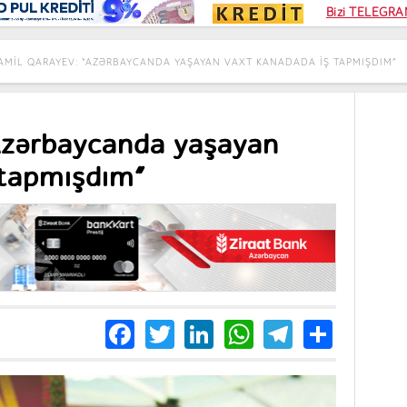
Kampa
Bizi TELEGRAM
Kart si
AMIL QARAYEV: “AZƏRBAYCANDA YAŞAYAN VAXT KANADADA IŞ TAPMIŞDIM”
Azərbaycanda yaşayan
 tapmışdım”
Facebook
Twitter
LinkedIn
WhatsApp
Telegra
Share