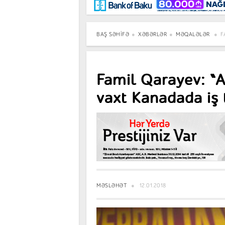
Maraqlı
BancoTV
Müsahibə
BAŞ SƏHIFƏ
XƏBƏRLƏR
MƏQALƏLƏR
F
Famil Qarayev: “
vaxt Kanadada iş
MƏSLƏHƏT
12.01.2018