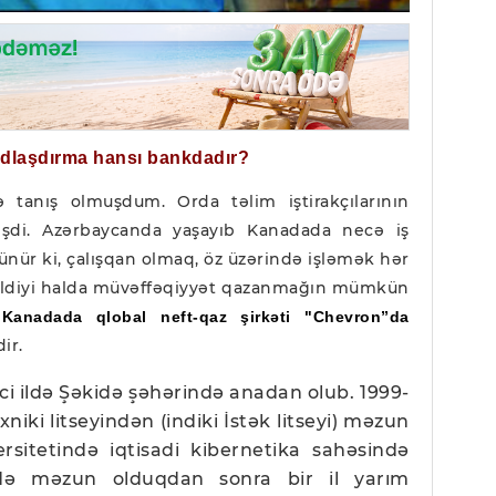
ğdlaşdırma hansı bankdadır?
 tanış olmuşdum. Orda təlim iştirakçılarının
şdi. Azərbaycanda yaşayıb Kanadada necə iş
ünür ki, çalışqan olmaq, öz üzərində işləmək hər
edildiyi halda müvəffəqiyyət qazanmağın mümkün
z
Kanadada qlobal neft-qaz şirkəti "Chevron”da
dir.
ci ildə Şəkidə şəhərində anadan olub. 1999-
niki litseyindən (indiki İstək litseyi) məzun
ersitetində iqtisadi kibernetika sahəsində
ldə məzun olduqdan sonra bir il yarım