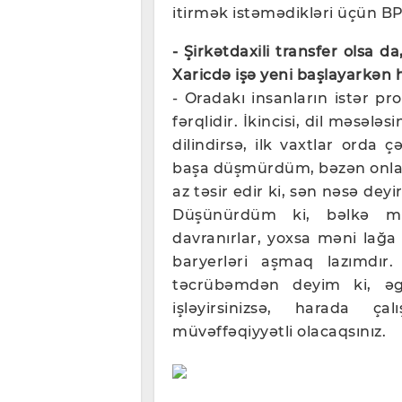
itirmək istəmədikləri üçün BP
- Şirkətdaxili transfer olsa 
Xaricdə işə yeni başlayarkən 
- Oradakı insanların istər pro
fərqlidir. İkincisi, dil məsələs
dilindirsə, ilk vaxtlar orda 
başa düşmürdüm, bəzən onla
az təsir edir ki, sən nəsə deyi
Düşünürdüm ki, bəlkə mən
davranırlar, yoxsa məni lağa
baryerləri aşmaq lazımdır.
təcrübəmdən deyim ki, əgə
işləyirsinizsə, harada ça
müvəffəqiyyətli olacaqsınız.