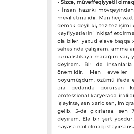
- Sizcə, müvəffəqiyyətli olma
- İnsan hazırkı mövqeyindən
meyil etməlidir. Mən heç vax
demək deyil ki, tez-tez işimi
keyfiyyətlərini inkişaf etdirmə
ola bilər, yaxud əlavə başqa 
sahəsində çalışıram, amma a
jurnalistikaya marağım var, y
deyirəm. Bir də insanlarla 
önəmlidir. Mən əvvəllər
böyümüşdüm, özümü ifadə e
ora gedəndə görürsən ki,
professional karyerada irəlil
işləyirsə, sən xaricisən, imiqr
gəlib, 5-də çıxırlarsa, sən
deyirəm. Elə bir şərt yoxdur
nəyəsə nail olmaq istəyirsənsə