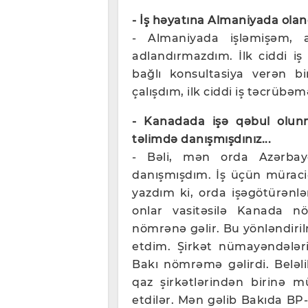
- İş həyatına Almaniyada olan
- Almaniyada işləmişəm,
adlandırmazdım. İlk ciddi i
bağlı konsultasiya verən b
çalışdım, ilk ciddi iş təcrüb
- Kanadada işə qəbul olunma
təlimdə danışmışdınız...
- Bəli, mən orda Azərbay
danışmışdım. İş üçün mürac
yazdım ki, orda işəgötürənlər
onlar vasitəsilə Kanada 
nömrənə gəlir. Bu yönləndiril
etdim. Şirkət nümayəndəl
Bakı nömrəmə gəlirdi. Beləlik
qaz şirkətlərindən birinə mü
etdilər. Mən gəlib Bakıda B