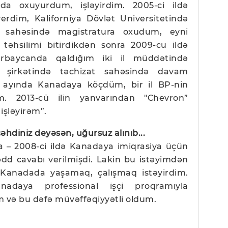
a oxuyurdum, işləyirdim. 2005-ci ildə
dim, Kaliforniya Dövlət Universitetində
 sahəsində magistratura oxudum, eyni
təhsilimi bitirdikdən sonra 2009-cu ildə
ərbaycanda qaldığım iki il müddətində
P şirkətində təchizat sahəsində davam
br ayında Kanadaya köçdüm, bir il BP-nin
m. 2013-cü ilin yanvarından "Chevron”
işləyirəm”.
hdiniz deyəsən, uğursuz alınıb...
a – 2008-ci ildə Kanadaya imiqrasiya üçün
d cavabı verilmişdi. Lakin bu istəyimdən
Kanadada yaşamaq, çalışmaq istəyirdim.
adaya professional işçi proqramıyla
 və bu dəfə müvəffəqiyyətli oldum.