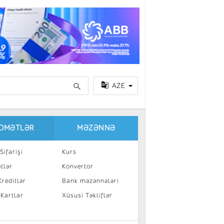
AZE
IDMƏTLƏR
MƏZƏNNƏ
Sifarişi
Kurs
tlər
Konvertor
reditlər
Bank məzənnələri
 Kartlar
Xüsusi Təkliflər
a