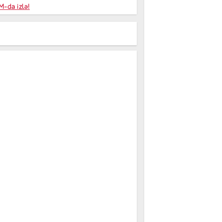
niyalar
-da izlə!
farişi
m