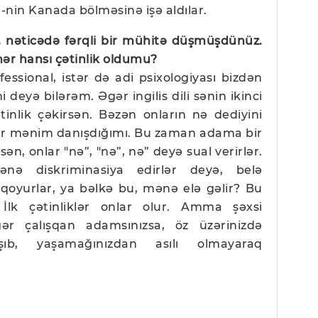
-nin Kanada bölməsinə işə aldılar.
da, nəticədə fərqli bir mühitə düşmüşdünüz.
hər hansı çətinlik oldumu?
fessional, istər də adi psixologiyası bizdən
ini deyə bilərəm. Əgər ingilis dili sənin ikinci
çətinlik çəkirsən. Bəzən onların nə dediyini
r mənim danışdığımı. Bu zaman adama bir
rsən, onlar "nə”, "nə”, nə” deyə sual verirlər.
ə diskriminasiya edirlər deyə, belə
 qoyurlar, ya bəlkə bu, mənə elə gəlir? Bu
 İlk çətinliklər onlar olur. Amma şəxsi
r çalışqan adamsınızsa, öz üzərinizdə
lışıb, yaşamağınızdan asılı olmayaraq