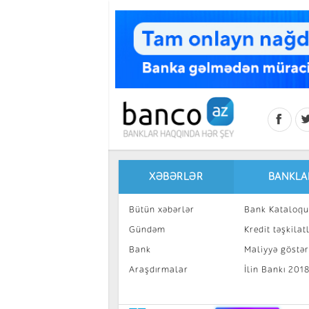
Skip to main content
XƏBƏRLƏR
BANKLA
Bütün xəbərlər
Bank Kataloqu
Gündəm
Kredit təşkilatl
Bank
Maliyyə göstəri
Araşdırmalar
İlin Bankı 201
İnvestisiya