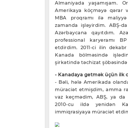
Almaniyada yaşamışam. Ord
Amerikaya köçməyə qərar ver
MBA proqramı ilə maliyyə
zamanda işləyirdim. ABŞ-da 
Azərbaycana qayıtdım. Az
professional karyeramı B
etdirdim. 2011-ci ilin deka
Kanada bölməsində işlədi
şirkətində təchizat şöbəsində 
- Kanadaya getmək üçün ilk cə
- Bəli, hələ Amerikada oland
müraciət etmişdim, amma rəd
vaz keçmədim, ABŞ, ya da 
2010-cu ildə yenidən Kan
immiqrasiyaya müraciət etdim