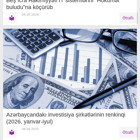
Beş İcra Hakimiyyəti İT sistemlərini “Hökumət
buludu”na köçürüb
06.08.2026
Ətraflı
Azərbaycandakı investisiya şirkətlərinin renkinqi
(2026, yanvar-iyul)
06.08.2026
Ətraflı