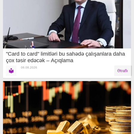
"Card to card" limitləri bu sahədə çalışanlara daha
çox təsir edəcək – Açıqlama
06.08.2026
Ətraflı