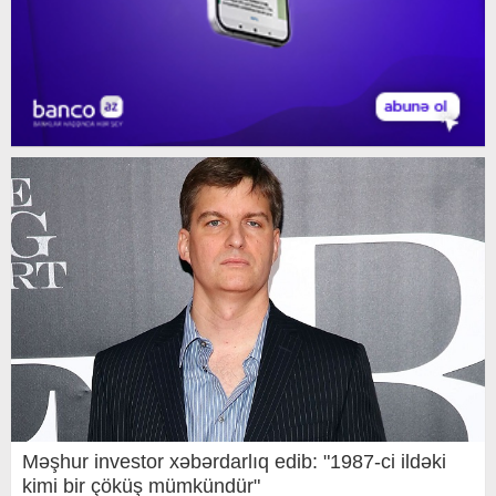
Məşhur investor xəbərdarlıq edib: "1987-ci ildəki
kimi bir çöküş mümkündür"