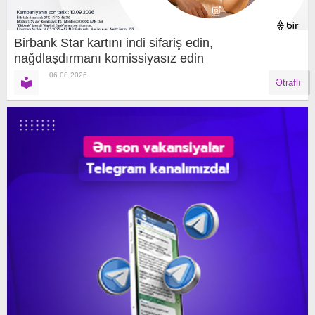
Birbank Star kartını indi sifariş edin,
nağdlaşdırmanı komissiyasız edin
06.08.2026
Ətraflı