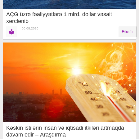
AÇG üzrə fəaliyyətlərə 1 mlrd. dollar vəsait
xərclənib
06.08.2026
Ətraflı
Kəskin istilərin insan və iqtisadi itkiləri artmaqda
davam edir – Araşdırma