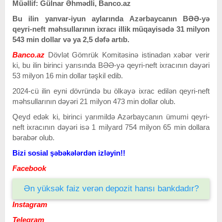
Müəllif: Gülnar Əhmədli, Banco.az
Bu ilin yanvar-iyun aylarında Azərbaycanın BƏƏ-yə
qeyri-neft məhsullarının ixracı illik müqayisədə 31 milyon
543 min dollar və ya 2,5 dəfə artıb.
Banco.az
Dövlət Gömrük Komitəsinə istinadən xəbər verir
ki, bu ilin birinci yarısında BƏƏ-yə qeyri-neft ixracının dəyəri
53 milyon 16 min dollar təşkil edib.
2024-cü ilin eyni dövründə bu ölkəyə ixrac edilən qeyri-neft
məhsullarının dəyəri 21 milyon 473 min dollar olub.
Qeyd edək ki, birinci yarımildə Azərbaycanın ümumi qeyri-
neft ixracının dəyəri isə 1 milyard 754 milyon 65 min dollara
bərabər olub.
Bizi sosial şəbəkələrdən izləyin!!
Facebook
Ən yüksək faiz verən depozit hansı bankdadır?
Instagram
Telegram