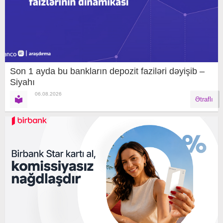
Son 1 ayda bu bankların depozit faziləri dəyişib –
Siyahı
06.08.2026
Ətraflı