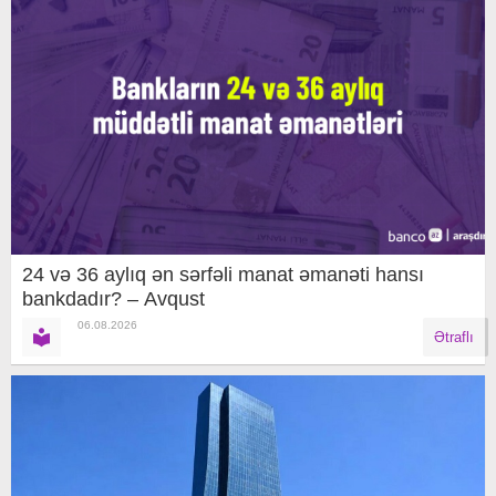
24 və 36 aylıq ən sərfəli manat əmanəti hansı
bankdadır? – Avqust
06.08.2026
Ətraflı