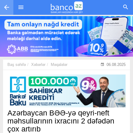
Skip to main content
Baş səhifə
Xəbərlər
Məqalələr
06.08.2025
Azərbaycan BƏƏ-yə qeyri-neft
məhsullarının ixracını 2 dəfədən
çox artırıb