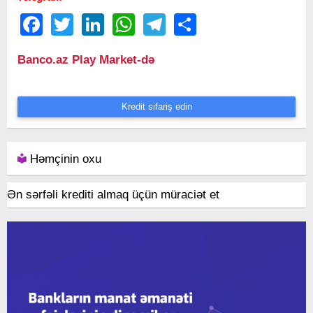
Facebook
Twitter
LinkedIn
WhatsApp
Telegram
Share
Banco.az Play Market-də
Kredit sifariş edin
Həmçinin oxu
Ən sərfəli krediti almaq üçün müraciət et