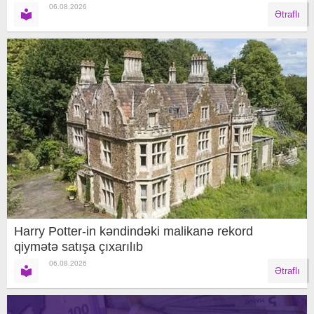
06.08.2026
Ətraflı
Harry Potter-in kəndindəki malikanə rekord
qiymətə satışa çıxarılıb
06.08.2026
Ətraflı