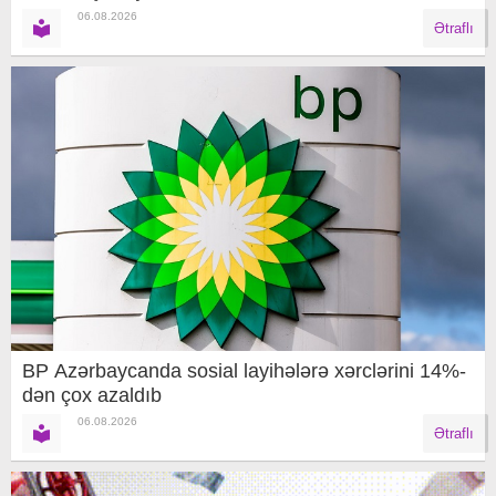
06.08.2026
Ətraflı
BP Azərbaycanda sosial layihələrə xərclərini 14%-
dən çox azaldıb
06.08.2026
Ətraflı