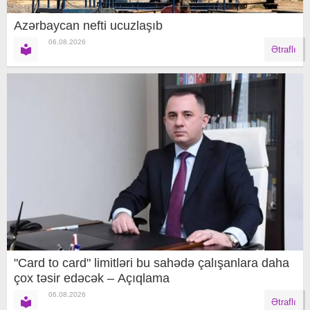
Azərbaycan nefti ucuzlaşıb
06.08.2026
Ətraflı
"Card to card" limitləri bu sahədə çalışanlara daha
çox təsir edəcək – Açıqlama
06.08.2026
Ətraflı