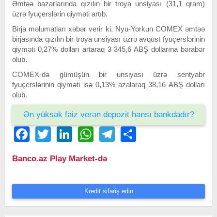
Əmtəə bazarlarında qızılın bir troya unsiyası (31,1 qram)
üzrə fyuçerslərin qiyməti artıb.
Birja məlumatları xəbər verir ki, Nyu-Yorkun COMEX əmtəə
birjasında qızılın bir troya unsiyası üzrə avqust fyuçerslərinin
qiyməti 0,27% dolları artaraq 3 345,6 ABŞ dollarına bərabər
olub.
COMEX-də gümüşün bir unsiyası üzrə sentyabr
fyuçerslərinin qiyməti isə 0,13% azalaraq 38,16 ABŞ dolları
olub.
Ən yüksək faiz verən depozit hansı bankdadır?
Facebook
Twitter
LinkedIn
WhatsApp
Telegram
Share
Banco.az Play Market-də
Kredit sifariş edin