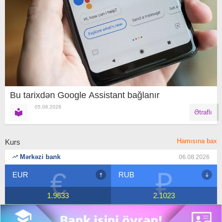
Bu tarixdən Google Assistant bağlanır
05.08.2026
Ətraflı
Hamısına bax
Kurs
Mərkəzi bank
06.08.2026
₽
$
RUB
USD
2.1023
1.7