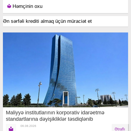
Həmçinin oxu
Ən sərfəli krediti almaq üçün müraciət et
Maliyyə institutlarının korporativ idarəetmə
standartlarına dəyişikliklər təsdiqlənib
06.08.2026
Ətraflı