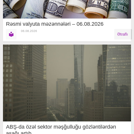
Rəsmi valyuta məzənnələri – 06.08.2026
06.08.2026
Ətraflı
ABŞ-da özəl sektor məşğulluğu gözləntilərdən
aşağı artıb