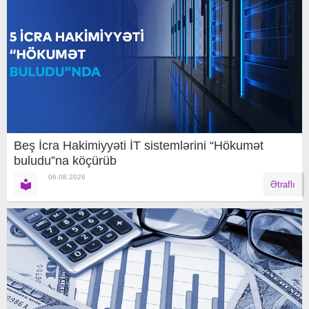
Beş İcra Hakimiyyəti İT sistemlərini “Hökumət
buludu”na köçürüb
06.08.2026
Ətraflı