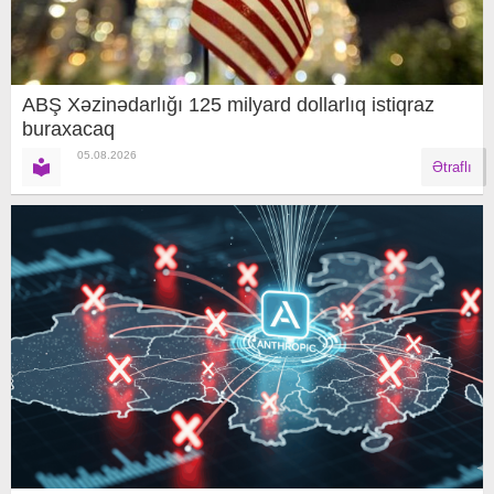
ABŞ Xəzinədarlığı 125 milyard dollarlıq istiqraz
buraxacaq
05.08.2026
Ətraflı