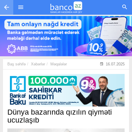
Skip to main content
Baş səhifə
Xəbərlər
Məqalələr
16.07.2025
Dünya bazarında qızılın qiyməti
ucuzlaşıb