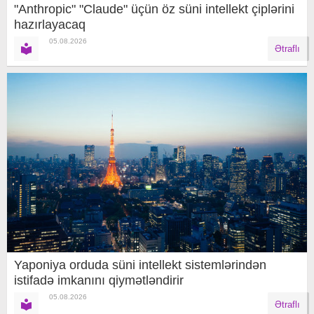
"Anthropic" "Claude" üçün öz süni intellekt çiplərini
hazırlayacaq
05.08.2026
Ətraflı
Yaponiya orduda süni intellekt sistemlərindən
istifadə imkanını qiymətləndirir
05.08.2026
Ətraflı