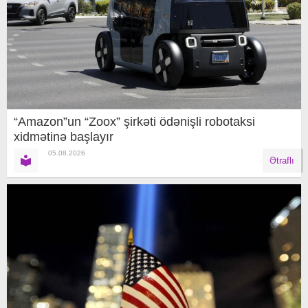
“Amazon”un “Zoox” şirkəti ödənişli robotaksi
xidmətinə başlayır
05.08.2026
Ətraflı