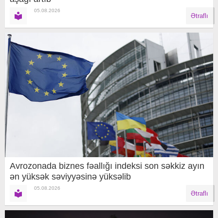
05.08.2026
Ətraflı
Avrozonada biznes fəallığı indeksi son səkkiz ayın
ən yüksək səviyyəsinə yüksəlib
05.08.2026
Ətraflı