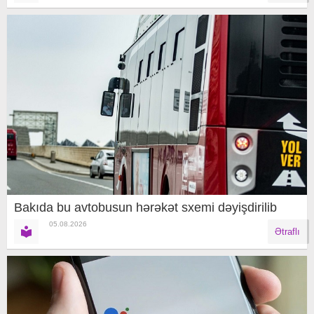
Bakıda bu avtobusun hərəkət sxemi dəyişdirilib
05.08.2026
Ətraflı