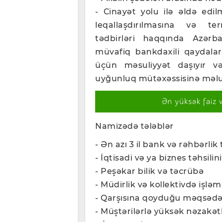
- Cinayət yolu ilə əldə edil
leqallaşdırılmasına və ter
tədbirləri haqqında Azərba
müvafiq bankdaxili qaydalar
üçün məsuliyyət daşıyır v
uyğunluq mütəxəssisinə məlu
Ən yüksək faiz 
Namizədə tələblər
- Ən azı 3 il bank və rəhbərlik
- İqtisadi və ya biznes təhsili
- Peşəkar bilik və təcrübə
- Müdirlik və kollektivdə işlə
- Qarşısına qoyduğu məqsədə
- Müştərilərlə yüksək nəzakə