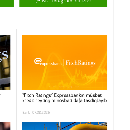
Bizi Telegram-da izlə!
r
“Fitch Ratings” Expressbankın müsbət
kredit reytinqini növbəti dəfə təsdiqləyib
Bank
07.08.2026