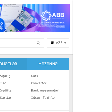
AZE
IDMƏTLƏR
MƏZƏNNƏ
Sifarişi
Kurs
tlər
Konvertor
reditlər
Bank məzənnələri
 Kartlar
Xüsusi Təkliflər
a