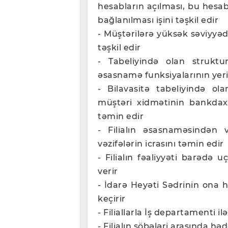
hesabların açılması, bu hesab
bağlanılması işini təşkil edir
- Müştərilərə yüksək səviyyəd
təşkil edir
- Tabeliyində olan struktur
əsasnamə funksiyalarının yer
- Bilavasitə tabeliyində ola
müştəri xidmətinin bankdaxi
təmin edir
- Filialın əsasnaməsindən 
vəzifələrin icrasını təmin edir
- Filialın fəaliyyəti barədə 
verir
- İdarə Heyəti Sədrinin ona h
keçirir
- Filiallarla İş departamenti il
- Filialın şöbələri arasında h