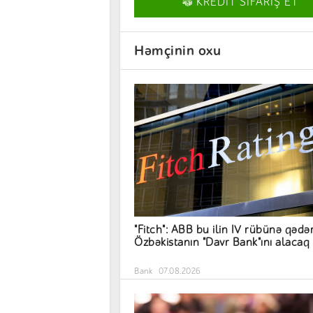
KREDİT SİFARİŞ ET
Həmçinin oxu
"Fitch": ABB bu ilin IV rübünə qədə
Özbəkistanın "Davr Bank"ını alacaq
Bank
07.08.2026