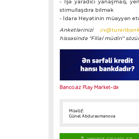
- İşə yaradıcı yanaşmaq, yen
stimullaşdıra bilmək
- İdarə Heyətinin müəyyən etd
Anketlərinizi
cv@turanbank
hissəsində "Filial müdiri" söz
Banco.az Play Market-də
Müəllif:
Günel Abduraxmanova