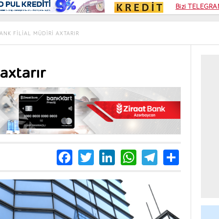
Kampa
Bizi TELEGRAM
Kart si
ANK FILIAL MÜDIRI AXTARIR
axtarır
Facebook
Twitter
LinkedIn
WhatsApp
Telegra
Share