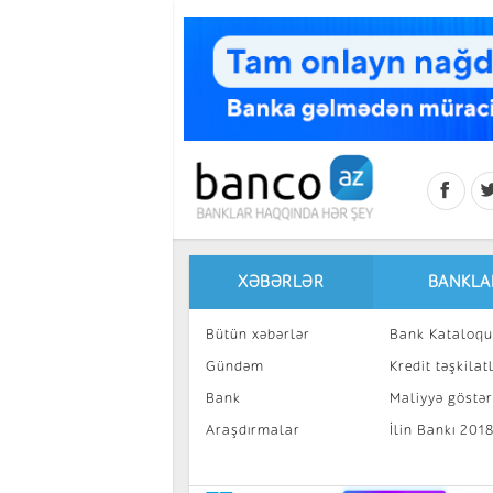
Skip to main content
XƏBƏRLƏR
BANKLA
Bütün xəbərlər
Bank Kataloqu
Gündəm
Kredit təşkilatl
Bank
Maliyyə göstəri
Araşdırmalar
İlin Bankı 201
İnvestisiya