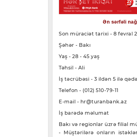
Ən sərfəli na
Son müraciət tarixi - 8 fevral 
Şəhər - Bakı
Yaş - 28 - 45 yaş
Təhsil - Ali
İş təcrübəsi - 3 ildən 5 ilə qəd
Telefon -
(012) 510-79-11
E-mail -
hr@turanbank.az
İş barədə məlumat
Bakı və regionlar üzrə filial m
- Müştərilərə onların istək