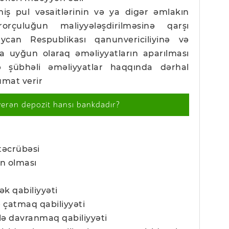
miş pul vəsaitlərinin və ya digər əmlakın
rorçuluğun maliyyələşdirilməsinə qarşı
ycan Respublikası qanunvericiliyinə və
a uyğun olaraq əməliyyatların aparılması
ə şübhəli əməliyyatlar haqqında dərhal
mat verir
verən depozit hansı bankdadır?
 təcrübəsi
nin olması
mək qabiliyyəti
 çatmaq qabiliyyəti
tlə davranmaq qabiliyyəti