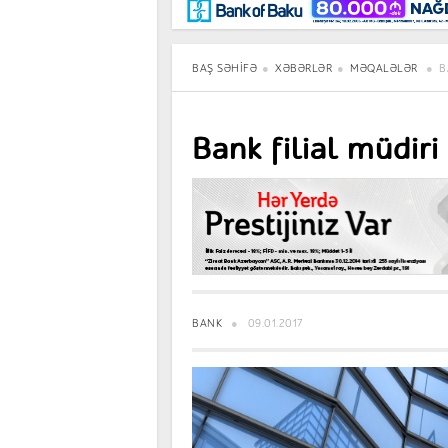
Maraqlı
BancoTV
Müsahibə
BAŞ SƏHIFƏ
XƏBƏRLƏR
MƏQALƏLƏR
B
Bank filial müdiri 
BANK
09.01.2017