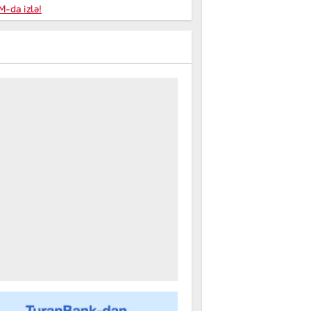
niyalar
-da izlə!
farişi
m