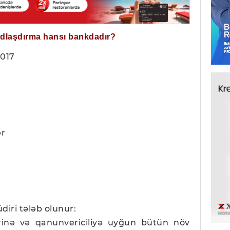
ğdlaşdırma hansı bankdadır?
2017
ər
üdiri tələb olunur:
lərinə və qanunvericiliyə uyğun bütün növ