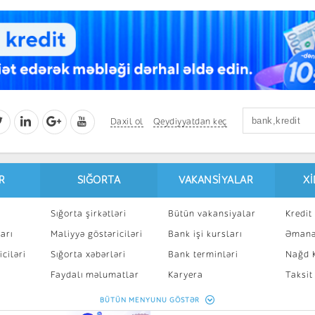
Daxil ol
Qeydiyyatdan keç
R
SIĞORTA
VAKANSIYALAR
X
Sığorta şirkətləri
Bütün vakansiyalar
Kredit 
arı
Maliyyə göstəriciləri
Bank işi kursları
Əmanə
ciləri
Sığorta xəbərləri
Bank terminləri
Nağd K
8
Faydalı məlumatlar
Karyera
Taksit
Sığorta kalkulyatoru
Peşakar inkişaf
İpotek
BÜTÜN MENYUNU GÖSTƏR