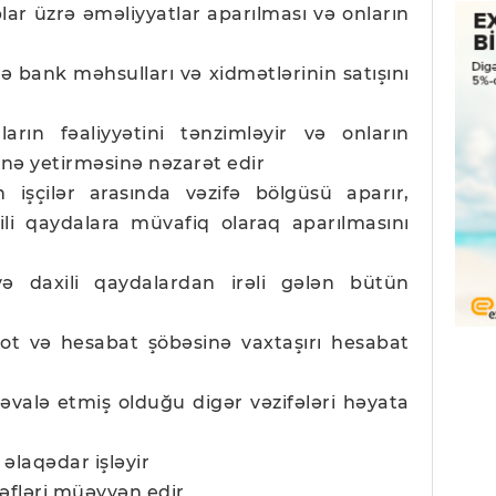
lar üzrə əməliyyatlar aparılması və onların
ə bank məhsulları və xidmətlərinin satışını
ların fəaliyyətini tənzimləyir və onların
inə yetirməsinə nəzarət edir
n işçilər arasında vəzifə bölgüsü aparır,
li qaydalara müvafiq olaraq aparılmasını
və daxili qaydalardan irəli gələn bütün
uçot və hesabat şöbəsinə vaxtaşırı hesabat
əvalə etmiş olduğu digər vəzifələri həyata
ə əlaqədar işləyir
ədəfləri müəyyən edir