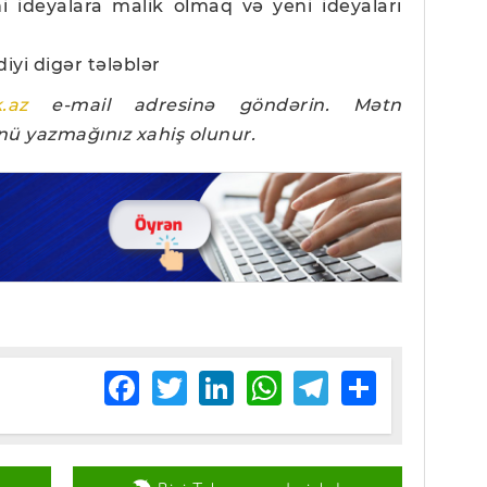
i ideyalara malik olmaq və yeni ideyaları
iyi digər tələblər
.az
e-mail adresinə göndərin. Mətn
ünü yazmağınız xahiş olunur.
Facebook
Twitter
LinkedIn
WhatsApp
Telegram
Share