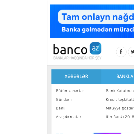
Skip to main content
XƏBƏRLƏR
BANKLA
Bütün xəbərlər
Bank Kataloqu
Gündəm
Kredit təşkilatl
Bank
Maliyyə göstəri
Araşdırmalar
İlin Bankı 201
İnvestisiya