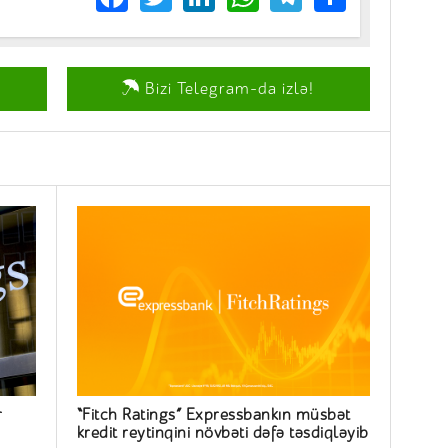
Bizi Telegram-da izlə!
r
“Fitch Ratings” Expressbankın müsbət
kredit reytinqini növbəti dəfə təsdiqləyib