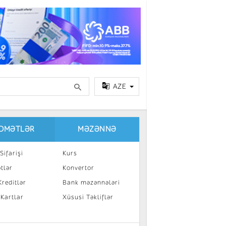
AZE
IDMƏTLƏR
MƏZƏNNƏ
Sifarişi
Kurs
tlər
Konvertor
reditlər
Bank məzənnələri
 Kartlar
Xüsusi Təkliflər
a