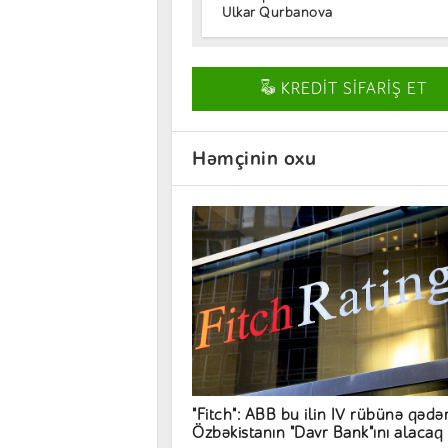
Ulkar Qurbanova
KREDİT SİFARİŞ ET
Həmçinin oxu
"Fitch": ABB bu ilin IV rübünə qədə
Özbəkistanın "Davr Bank"ını alacaq