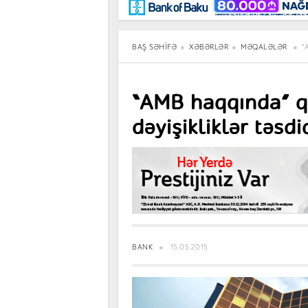
Maraqlı
BancoTV
Müsahibə
BAŞ SƏHIFƏ
XƏBƏRLƏR
MƏQALƏLƏR
“
“AMB haqqında” q
dəyişikliklər təsd
BANK
15.05.2015