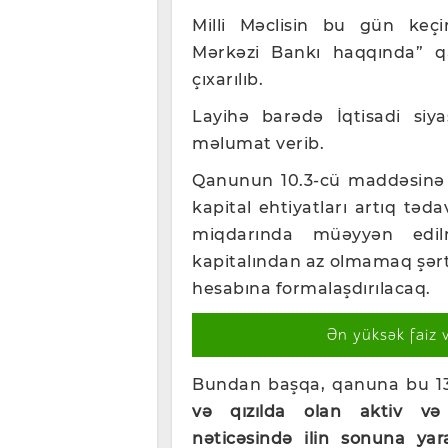
Milli Məclisin bu gün keçir
Mərkəzi Bankı haqqında” qa
çıxarılıb.
Layihə barədə İqtisadi siy
məlumat verib.
Qanunun 10.3-cü maddəsinə e
kapital ehtiyatları artıq təd
miqdarında müəyyən edi
kapitalından az olmamaq şərti
hesabına formalaşdırılacaq.
Ən yüksək faiz 
Bundan başqa, qanuna bu 13.
və qızılda olan aktiv və 
nəticəsində ilin sonuna ya