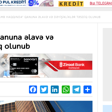
Kampa
Bizi TELEGRAM
Kart si
AMB HAQQINDA” QANUNA ƏLAVƏ VƏ DƏYIŞIKLIKLƏR TƏSDIQ OLUNUB
anuna əlavə və
iq olunub
Facebook
Twitter
LinkedIn
WhatsApp
Telegra
Share