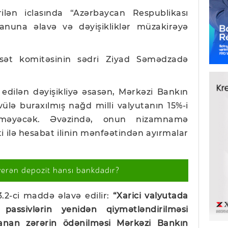
ilən iclasında “Azərbaycan Respublikası
nuna əlavə və dəyişikliklər müzakirəyə
asət komitəsinin sədri Ziyad Səmədzadə
dilən dəyişikliyə əsasən, Mərkəzi Bankın
avülə buraxılmış nağd milli valyutanın 15%-i
lməyəcək. Əvəzində, onun nizamnamə
 ilə hesabat ilinin mənfəətindən ayırmalar
verən depozit hansı bankdadır?
2-ci maddə əlavə edilir:
“Xarici valyutada
passivlərin yenidən qiymətləndirilməsi
ranan zərərin ödənilməsi Mərkəzi Bankın