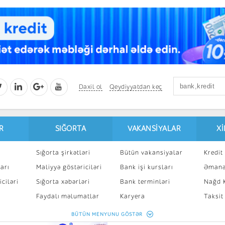
Daxil ol
Qeydiyyatdan keç
R
SIĞORTA
VAKANSIYALAR
X
Sığorta şirkətləri
Bütün vakansiyalar
Kredit 
arı
Maliyyə göstəriciləri
Bank işi kursları
Əmanə
ciləri
Sığorta xəbərləri
Bank terminləri
Nağd K
8
Faydalı məlumatlar
Karyera
Taksit
Sığorta kalkulyatoru
Peşakar inkişaf
İpotek
BÜTÜN MENYUNU GÖSTƏR