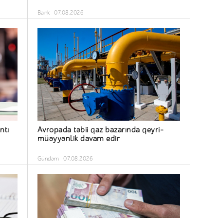
Bank
07.08.2026
ntı
Avropada təbii qaz bazarında qeyri-
müəyyənlik davam edir
Gündəm
07.08.2026