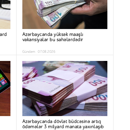
yard
Azərbaycanda yüksək maaşlı
vakansiyalar bu sahələrdədir
Gündəm
07.08.2026
Azərbaycanda dövlət büdcəsinə artıq
ödəmələr 3 milyard manata yaxınlaşıb