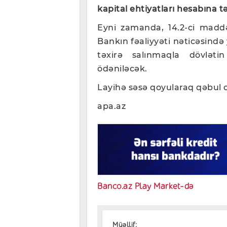
kapital ehtiyatları hesabına t
Eyni zamanda, 14.2-ci maddə
Bankın fəaliyyəti nəticəsində 
təxirə salınmaqla dövləti
ödəniləcək.
Layihə səsə qoyularaq qəbul 
apa.az
Banco.az Play Market-də
Müəllif: