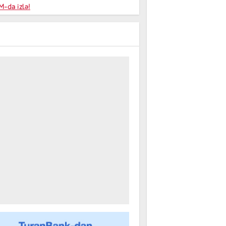
niyalar
-da izlə!
farişi
m