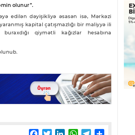
əmin olunur”.
yə edilən dəyişikliyə əsasən isə, Mərkəzi
yaranmış kapital çatışmazlığı bir maliyyə ili
n buraxdığı qiymətli kağızlar hesabına
olunub.
Facebook
Twitter
LinkedIn
WhatsApp
Telegram
Share