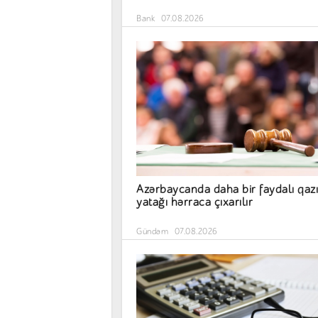
Bank
07.08.2026
Azərbaycanda daha bir faydalı qazı
yatağı hərraca çıxarılır
Gündəm
07.08.2026