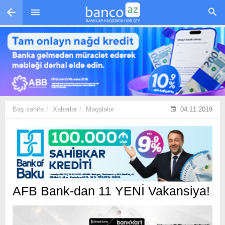
Skip to main content
Baş səhifə
Xəbərlər
Məqalələr
04.11.2019
AFB Bank-dan 11 YENİ Vakansiya!