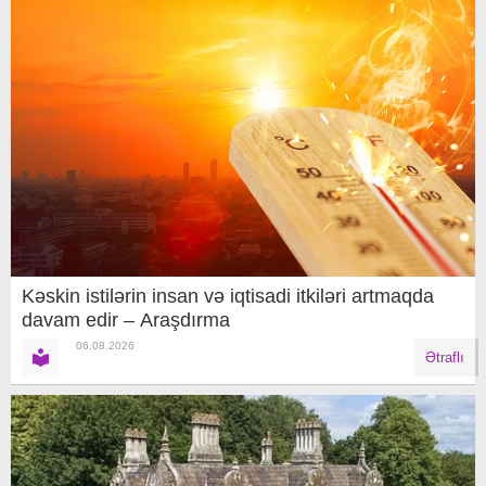
Kəskin istilərin insan və iqtisadi itkiləri artmaqda
davam edir – Araşdırma
06.08.2026
Ətraflı