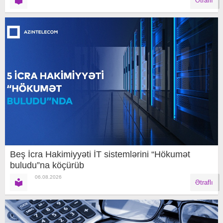
Ətraflı
Beş İcra Hakimiyyəti İT sistemlərini “Hökumət
buludu”na köçürüb
06.08.2026
Ətraflı