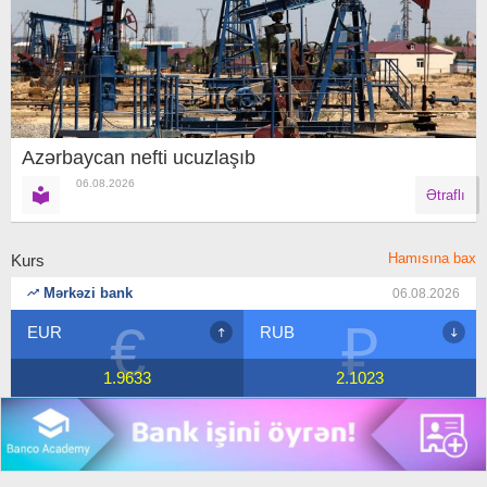
Azərbaycan nefti ucuzlaşıb
06.08.2026
Ətraflı
Hamısına bax
Kurs
Mərkəzi bank
06.08.2026
€
₽
EUR
RUB
1.9633
2.1023