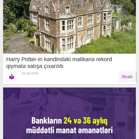
Harry Potter-in kəndindəki malikanə rekord
qiymətə satışa çıxarılıb
06.08.2026
Ətraflı