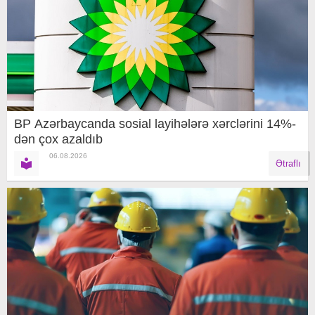
BP Azərbaycanda sosial layihələrə xərclərini 14%-
dən çox azaldıb
06.08.2026
Ətraflı