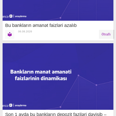
Bu bankların əmanət faizləri azalıb
06.08.2026
Ətraflı
Son 1 ayda bu bankların depozit faziləri dəyişib –