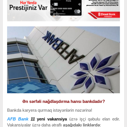
Ən sərfəli nağdlaşdırma hansı bankdadır?
Bankda karyera qurmaq istəyənlərin nəzərinə!
AFB Bank
11
yeni vakansiya
üzrə işçi qəbulu elan edir.
Vakansiyalar üzrə daha ətraflı
aşağıdakı linklərdə
: