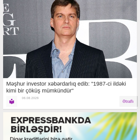
Məşhur investor xəbərdarlıq edib: "1987-ci ildəki
kimi bir çöküş mümkündür"
06.08.2026
Ətraflı