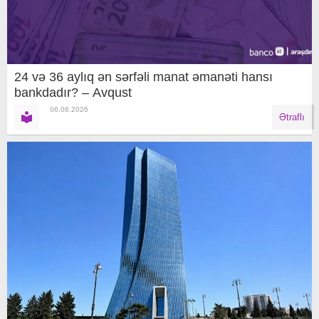
24 və 36 aylıq ən sərfəli manat əmanəti hansı
bankdadır? – Avqust
06.08.2026
Ətraflı