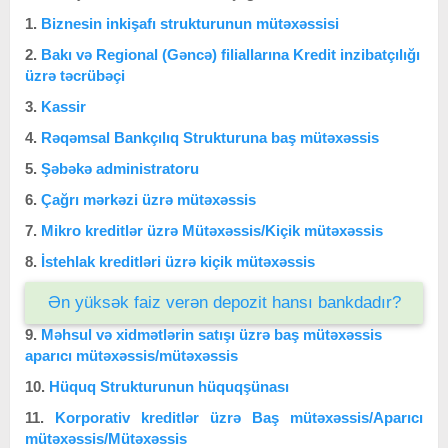
1.
Biznesin inkişafı strukturunun mütəxəssisi
2.
Bakı və Regional (Gəncə) filiallarına Kredit inzibatçılığı
üzrə təcrübəçi
3.
Kassir
4.
Rəqəmsal Bankçılıq Strukturuna baş mütəxəssis
5.
Şəbəkə administratoru
6.
Çağrı mərkəzi üzrə mütəxəssis
7.
Mikro kreditlər üzrə Mütəxəssis/Kiçik mütəxəssis
8.
İstehlak kreditləri üzrə kiçik mütəxəssis
Ən yüksək faiz verən depozit hansı bankdadır?
9.
Məhsul və xidmətlərin satışı üzrə baş mütəxəssis
aparıcı mütəxəssis/mütəxəssis
10.
Hüquq Strukturunun hüquqşünası
11.
Korporativ kreditlər üzrə Baş mütəxəssis/Aparıcı
mütəxəssis/Mütəxəssis