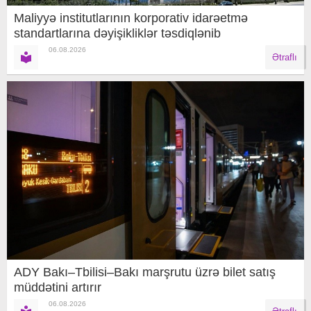
Maliyyə institutlarının korporativ idarəetmə
standartlarına dəyişikliklər təsdiqlənib
06.08.2026
Ətraflı
ADY Bakı–Tbilisi–Bakı marşrutu üzrə bilet satış
müddətini artırır
06.08.2026