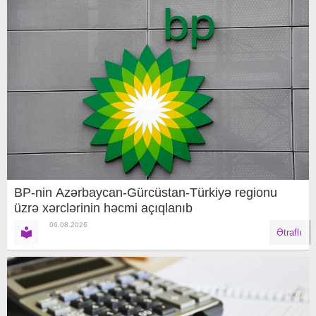
BP-nin Azərbaycan-Gürcüstan-Türkiyə regionu
üzrə xərclərinin həcmi açıqlanıb
06.08.2026
Ətraflı