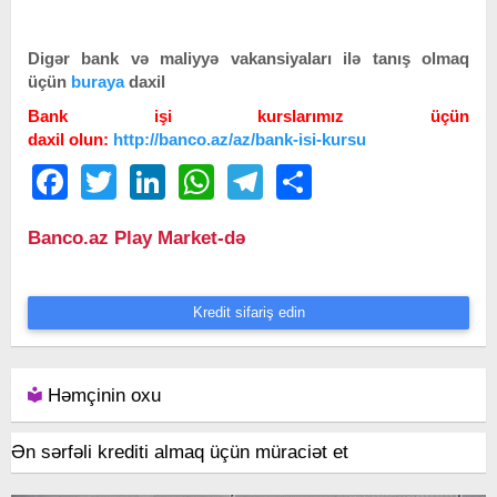
Digər bank və maliyyə vakansiyaları ilə tanış olmaq
üçün
buraya
daxil
Bank işi kurslarımız üçün
daxil olun:
http://banco.az/az/bank-isi-kursu
Facebook
Twitter
LinkedIn
WhatsApp
Telegram
Share
Banco.az Play Market-də
Kredit sifariş edin
Həmçinin oxu
Ən sərfəli krediti almaq üçün müraciət et