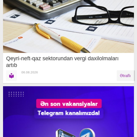
Qeyri-neft-qaz sektorundan vergi daxilolmaları
artıb
06.08.2026
Ətraflı