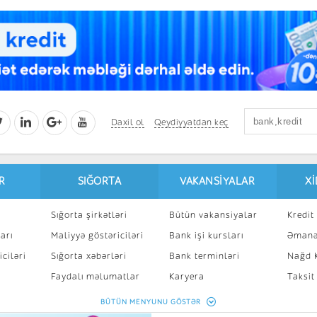
Daxil ol
Qeydiyyatdan keç
R
SIĞORTA
VAKANSIYALAR
X
Sığorta şirkətləri
Bütün vakansiyalar
Kredit 
arı
Maliyyə göstəriciləri
Bank işi kursları
Əmanə
ciləri
Sığorta xəbərləri
Bank terminləri
Nağd K
8
Faydalı məlumatlar
Karyera
Taksit
Sığorta kalkulyatoru
Peşakar inkişaf
İpotek
BÜTÜN MENYUNU GÖSTƏR