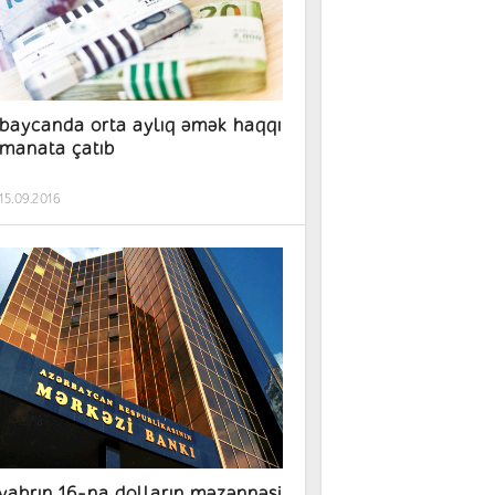
baycanda orta aylıq əmək haqqı
manata çatıb
15.09.2016
yabrın 16-na dolların məzənnəsi