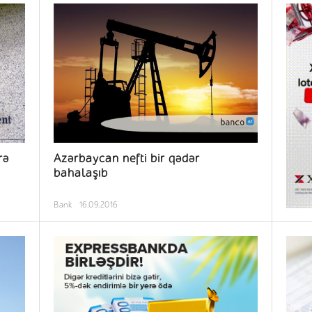
rə
Azərbaycan nefti bir qədər
bahalaşıb
Bank
16.09.2016