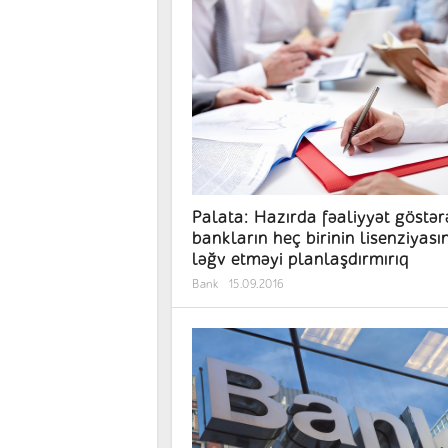
Palata: Hazırda fəaliyyət göstər
bankların heç birinin lisenziyasın
ləğv etməyi planlaşdırmırıq
Bank
15.09.2016