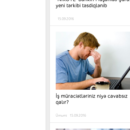
yeni tərkibi təsdiqlənib
15.09.2016
İş müraciətləriniz niyə cavabsız
qalır?
Ümumi
15.09.2016