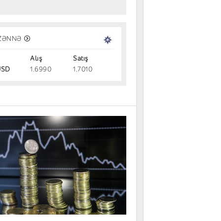
vestisiya alətləri: Gəlir, risk və likvi
ZƏNNƏ
Alış
Satış
dırmalar
31.07.2026
SD
1.6990
1.7010