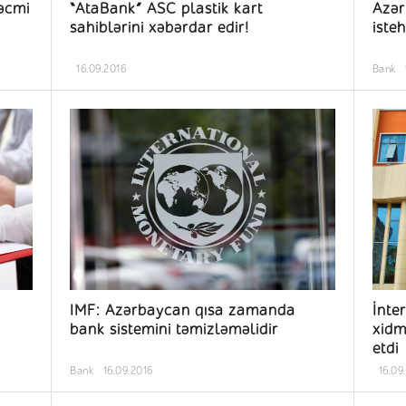
əcmi
“AtaBank” ASC plastik kart
Azər
sahiblərini xəbərdar edir!
iste
16.09.2016
Bank
IMF: Azərbaycan qısa zamanda
İnte
bank sistemini təmizləməlidir
xidm
etdi
Bank
16.09.2016
16.09