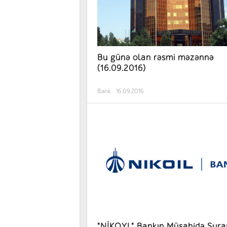
Bu günə olan rəsmi məzənnə
(16.09.2016)
Bank
16.09.2016
"NİKOYL" Bankın Müşahidə Şurasının