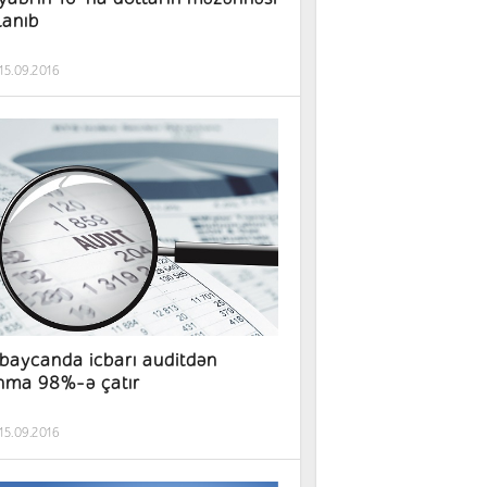
lanıb
15.09.2016
baycanda icbarı auditdən
nma 98%-ə çatır
15.09.2016