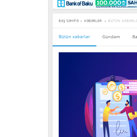
Maraqlı
BancoTV
Müsahibə
BAŞ SƏHIFƏ
XƏBƏRLƏR
BÜTÜN XƏBƏRL
Bütün xəbərlər
Gündəm
B