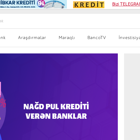
Kampa
Bizi TELEGRAM
Kart si
ƏR
ank
Araşdırmalar
Maraqlı
BancoTV
İnvestisiy