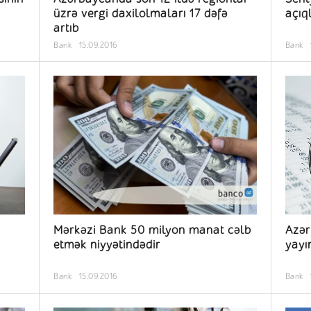
üzrə vergi daxilolmaları 17 dəfə
açıq
artıb
Bank
15.09.2016
Bank
Mərkəzi Bank 50 milyon manat cəlb
Azər
etmək niyyətindədir
yayı
Bank
15.09.2016
Bank