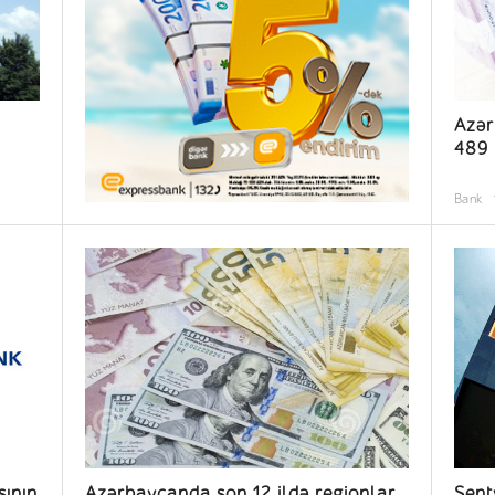
Azər
489 
Bank
Azərbaycanda son 12 ildə regionlar
Sent