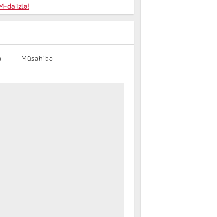
niyalar
-da izlə!
farişi
a
Müsahibə