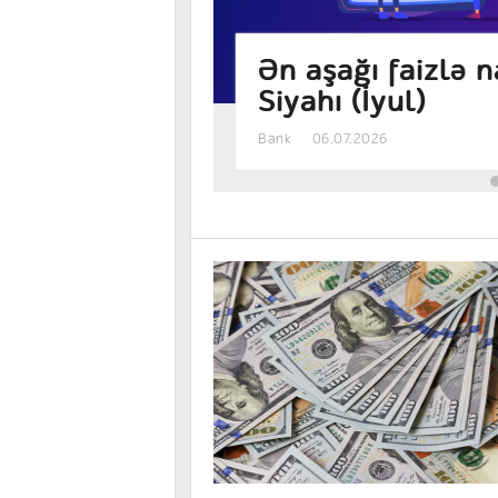
ən banklar –
Manat əmanəti h
sərfəlidir? – Fai
Bank
05.08.2026