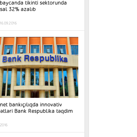
baycanda tikinti sektorunda
hsal 32% azalıb
16.09.2016
rnet bankıçılıqda innovativ
ətləri Bank Respublika təqdim
.2016