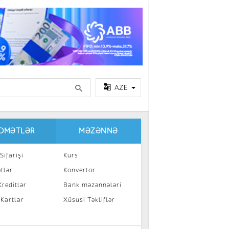
AZE
IDMƏTLƏR
MƏZƏNNƏ
Sifarişi
Kurs
tlər
Konvertor
reditlər
Bank məzənnələri
 Kartlar
Xüsusi Təkliflər
a