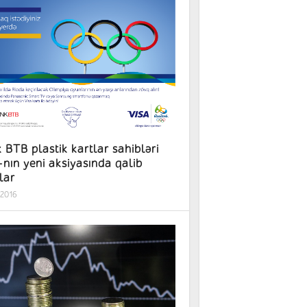
k kartlar sahibləri
eni aksiyasında qalib
lar
.2016