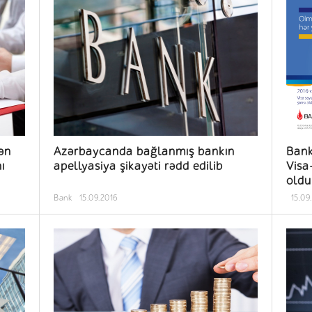
ən
Azərbaycanda bağlanmış bankın
Bank BTB plasti
ı
apellyasiya şikayəti rədd edilib
Visa-nın y
oldu
Bank
15.09.2016
15.09