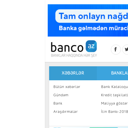
Skip to main content
XƏBƏRLƏR
BANKLA
Bütün xəbərlər
Bank Kataloqu
Gündəm
Kredit təşkilatl
Bank
Maliyyə göstəri
Araşdırmalar
İlin Bankı 201
İnvestisiya