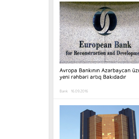
Avropa Bankının Azərbaycan üz
yeni rəhbəri artıq Bakıdadır
Bank
16.09.2016