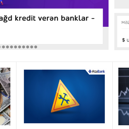
ansı banklarda daha
İn
MƏ
zlər (Avqust 2026)
Araş
U