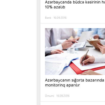
Azərbaycanda büdcə kəsirinin h
10% azalıb
Bank
16.09.2016
Azərbaycanın sığorta bazarında
monitorinq aparılır
Ümumi
16.09.2016