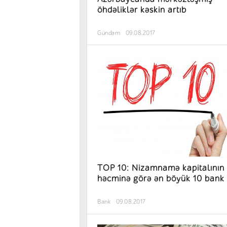
öhdəliklər kəskin artıb
Gündəm
09.08.2017
TOP 10: Nizamnamə kapitalının
həcminə görə ən böyük 10 bank
Bank
09.08.2017