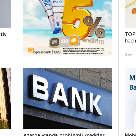
tiv
TOP 
həcm
Bank
Azərbaycanda problemli kreditlər
Mobi