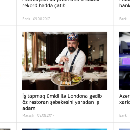
rekord həddə çatıb
bank
Bank
09.08.2017
Bank
İş tapmaq ümidi ilə Londona gedib
Azər
öz restoran şəbəkəsini yaradan iş
xari
adamı
Maraqlı
09.08.2017
Bank