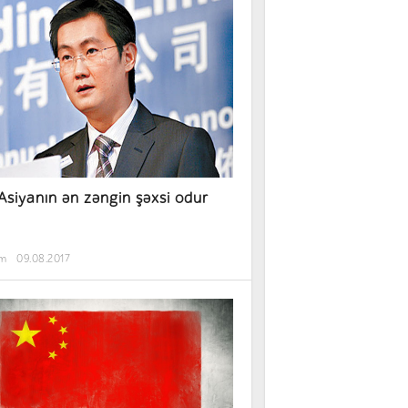
 Asiyanın ən zəngin şəxsi odur
əm
09.08.2017