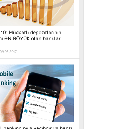
10: Müddətli depozitlərinin
i ƏN BÖYÜK olan banklar
09.08.2017
l bankinq niyə vacibdir və hansı