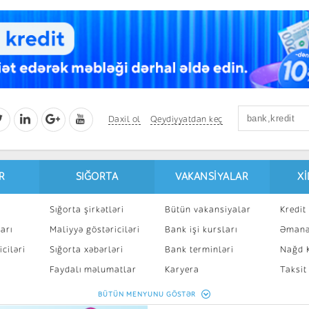
Daxil ol
Qeydiyyatdan keç
R
SIĞORTA
VAKANSIYALAR
X
Sığorta şirkətləri
Bütün vakansiyalar
Kredit 
arı
Maliyyə göstəriciləri
Bank işi kursları
Əmanə
ciləri
Sığorta xəbərləri
Bank terminləri
Nağd K
8
Faydalı məlumatlar
Karyera
Taksit
Sığorta kalkulyatoru
Peşakar inkişaf
İpotek
BÜTÜN MENYUNU GÖSTƏR