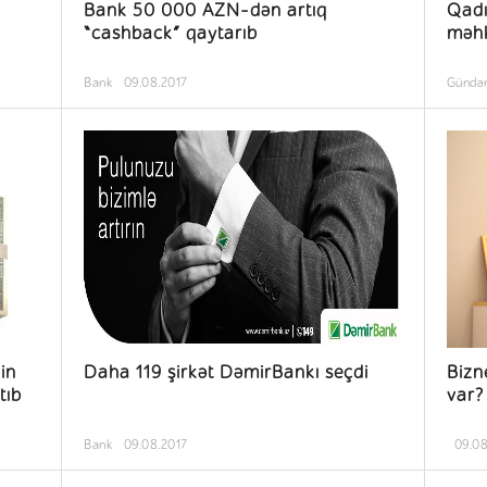
Bank 50 000 AZN-dən artıq
Qadı
“cashback” qaytarıb
məhk
Bank
09.08.2017
Günd
in
Daha 119 şirkət DəmirBankı seçdi
Bizn
tıb
var?
Bank
09.08.2017
09.08