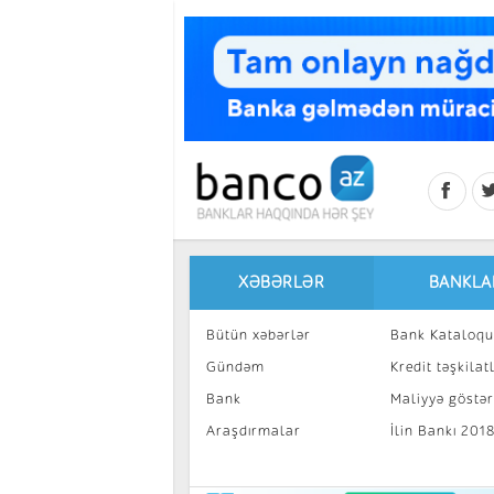
Skip to main content
XƏBƏRLƏR
BANKLA
Bütün xəbərlər
Bank Kataloqu
Gündəm
Kredit təşkilatl
Bank
Maliyyə göstəri
Araşdırmalar
İlin Bankı 201
İnvestisiya