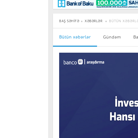
Maraqlı
BancoTV
Müsahibə
BAŞ SƏHIFƏ
XƏBƏRLƏR
BÜTÜN XƏBƏRL
Bütün xəbərlər
Gündəm
B