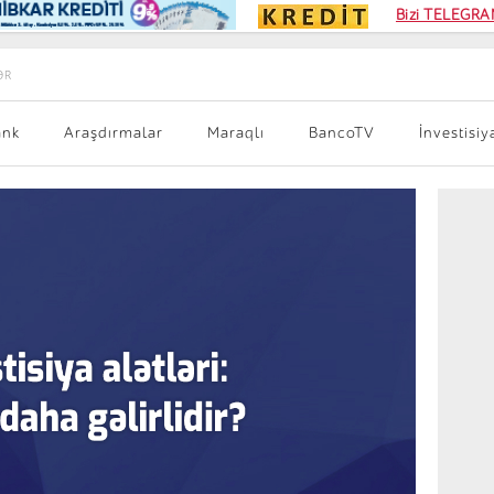
Kampa
Bizi TELEGRAM
Kart si
ƏR
ank
Araşdırmalar
Maraqlı
BancoTV
İnvestisiy