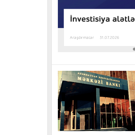
ə likvidlik
Banklar I yarımil
Renkinqlər, siyah
Bank
29.07.2026