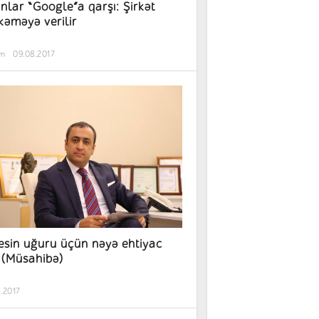
nlar “Google”a qarşı: Şirkət
əməyə verilir
əm
09.08.2017
esin uğuru üçün nəyə ehtiyac
 (Müsahibə)
.2017