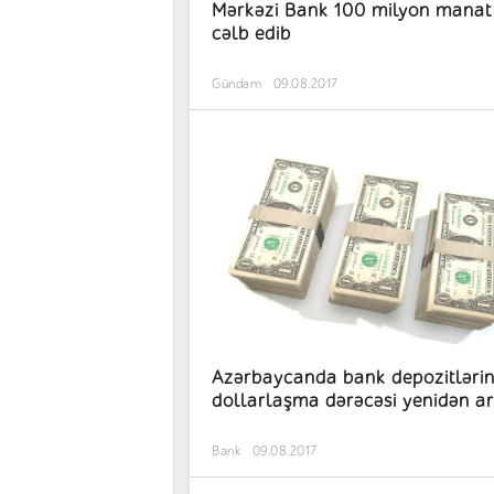
Mərkəzi Bank 100 milyon manat
cəlb edib
Gündəm
09.08.2017
Azərbaycanda bank depozitlərin
dollarlaşma dərəcəsi yenidən ar
Bank
09.08.2017