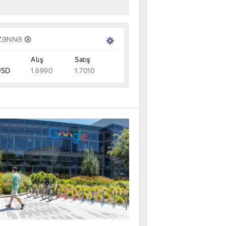
aziliya toyuq əti və bal ixracı üçün 
ZƏNNƏ
n yaşıl işıq gözləyir
Alış
Satış
dəm
06.08.2026
SD
1.6990
1.7010