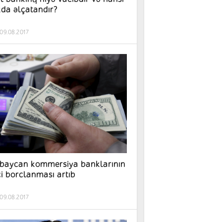
da əlçatandır?
09.08.2017
baycan kommersiya banklarının
ci borclanması artıb
09.08.2017