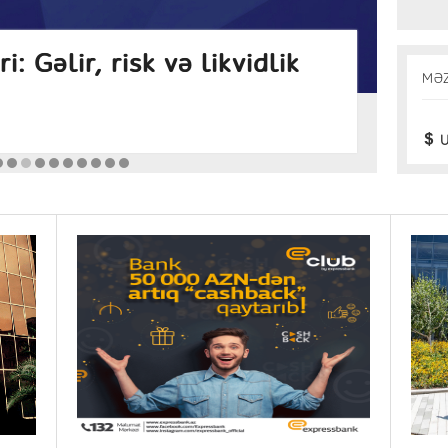
i necə başa vurdular? –
Br
MƏ
ı
də
Gün
U