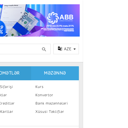
AZE
IDMƏTLƏR
MƏZƏNNƏ
Sifarişi
Kurs
tlər
Konvertor
reditlər
Bank məzənnələri
 Kartlar
Xüsusi Təkliflər
a