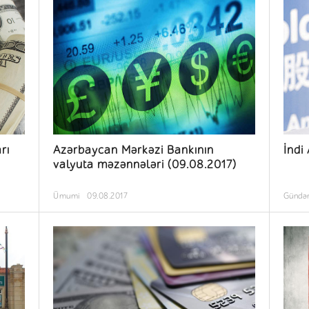
rı
Azərbaycan Mərkəzi Bankının
İndi
valyuta məzənnələri (09.08.2017)
Ümumi
09.08.2017
Günd