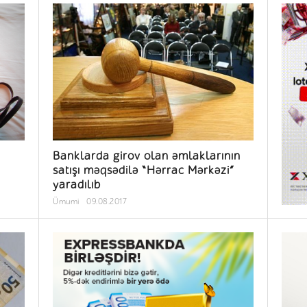
Banklarda girov olan əmlaklarının
satışı məqsədilə “Hərrac Mərkəzi”
yaradılıb
Ümumi
09.08.2017