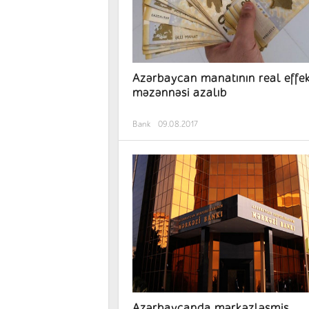
Azərbaycan manatının real effek
məzənnəsi azalıb
Bank
09.08.2017
Azərbaycanda mərkəzləşmiş