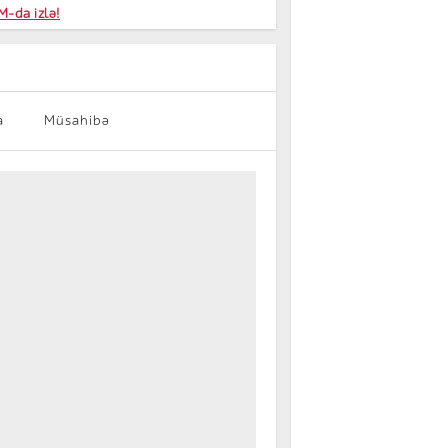
niyalar
-da izlə!
farişi
a
Müsahibə