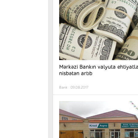
Mərkəzi Bankın valyuta ehtiyatla
nisbətən artıb
Bank
09.08.2017