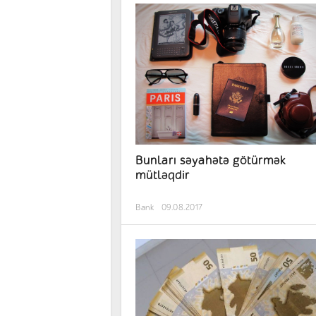
Bunları səyahətə götürmək
mütləqdir
Bank
09.08.2017