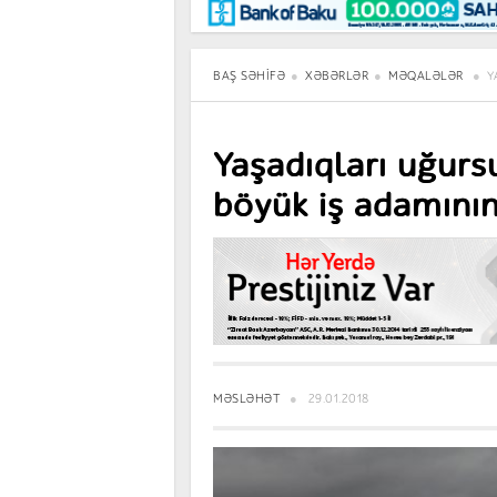
Maraqlı
BancoTV
Müsahibə
BAŞ SƏHIFƏ
XƏBƏRLƏR
MƏQALƏLƏR
Y
Yaşadıqları uğur
böyük iş adamın
MƏSLƏHƏT
29.01.2018