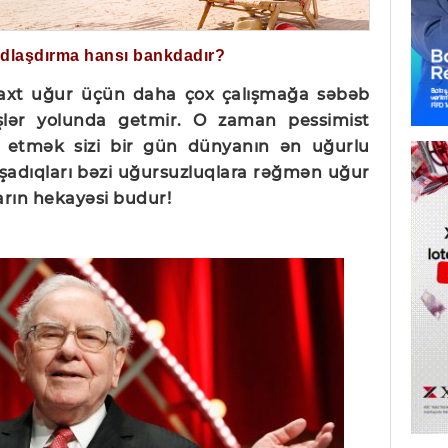
ğdlaşdırma hansı bankdadır?
axt uğur üçün daha çox çalışmağa səbəb
şlər yolunda getmir. O zaman pessimist
etmək sizi bir gün dünyanın ən uğurlu
 Yaşadıqları bəzi uğursuzluqlara rəğmən uğur
rın hekayəsi budur!