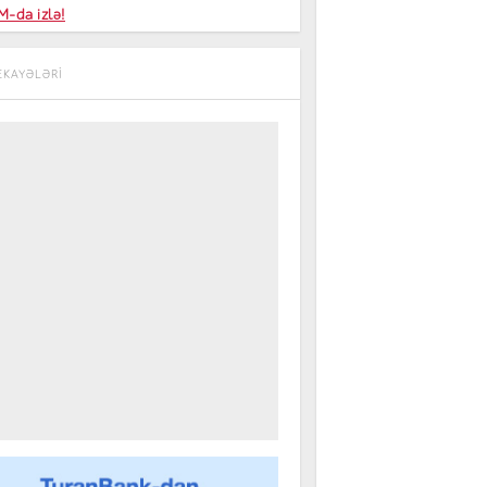
niyalar
-da izlə!
farişi
EKAYƏLƏRİ
m