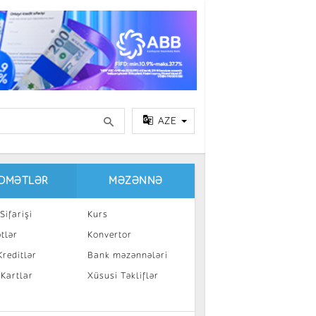
AZE
IDMƏTLƏR
MƏZƏNNƏ
Sifarişi
Kurs
tlər
Konvertor
reditlər
Bank məzənnələri
 Kartlar
Xüsusi Təkliflər
a