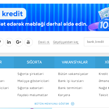
Daxil ol
Qeydiyyatdan keç
R
SIĞORTA
VAKANSIYALAR
X
Sığorta şirkətləri
Bütün vakansiyalar
Kredit 
arı
Maliyyə göstəriciləri
Bank işi kursları
Əmanə
ciləri
Sığorta xəbərləri
Bank terminləri
Nağd K
8
Faydalı məlumatlar
Karyera
Taksit
Sığorta kalkulyatoru
Peşakar inkişaf
İpotek
BÜTÜN MENYUNU GÖSTƏR