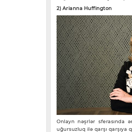
2) Arianna Huffington
Onlayn nəşrlər sferasında ə
uğursuzluq ilə qarşı qarşıya 