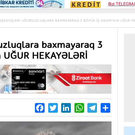
Kampa
Bizi TELEGRAM
Kart si
AŞADIQLARI UĞURSUZLUQLARA BAXMAYARAQ 3 BÖYÜK IŞ ADAMININ UĞUR H
suzluqlara baxmayaraq 3
ın UĞUR HEKAYƏLƏRİ
Facebook
Twitter
LinkedIn
WhatsApp
Telegra
Share