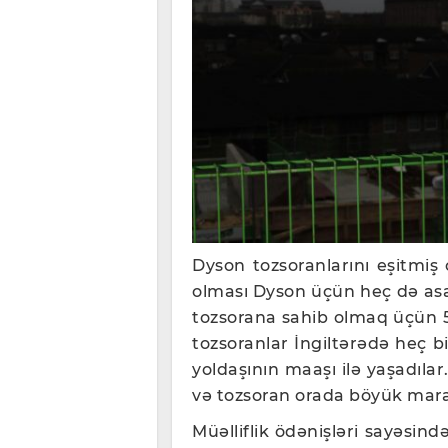
Dyson tozsoranlarını eşitmiş 
olması Dyson üçün heç də asan
tozsorana sahib olmaq üçün 51
tozsoranlar İngiltərədə heç 
yoldaşının maaşı ilə yaşadıla
və tozsoran orada böyük mar
Müəlliflik ödənişləri sayəsin