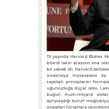
19 yaşında Harvard Biznes Mə
bilərdi lakin atasının ona o
bir səbəb idi. Harvard zərbə
investisiya mütəxəssisi il
təşkilati prinsiplərini forma
uğursuzluğa düçar oldu. Lak
bugün multi-milyard dollar
qarşılaşdığı bütün məğlubiyyə
əngəlləri fürsətlərə çevirdiyi