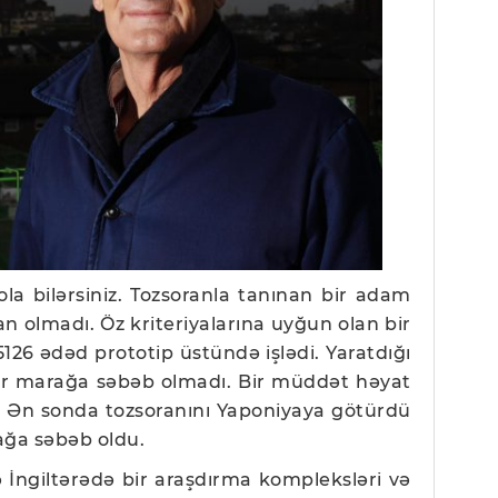
ola bilərsiniz. Tozsoranla tanınan bir adam
 olmadı. Öz kriteriyalarına uyğun olan bir
26 ədəd prototip üstündə işlədi. Yaratdığı
bir marağa səbəb olmadı. Bir müddət həyat
r. Ən sonda tozsoranını Yaponiyaya götürdü
ağa səbəb oldu.
də İngiltərədə bir araşdırma kompleksləri və