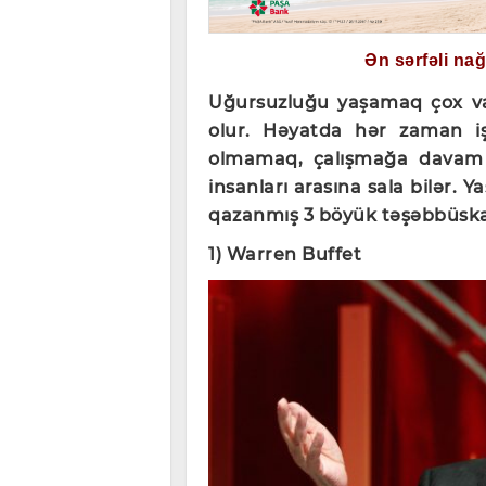
Ən sərfəli na
Uğursuzluğu yaşamaq çox v
olur. Həyatda hər zaman i
olmamaq, çalışmağa davam 
insanları arasına sala bilər.
qazanmış 3 böyük təşəbbüska
1) Warren Buffet