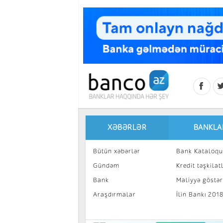
Skip to main content
XƏBƏRLƏR
BANKLA
Bütün xəbərlər
Bank Kataloqu
Gündəm
Kredit təşkilatl
Bank
Maliyyə göstəri
Araşdırmalar
İlin Bankı 201
İnvestisiya