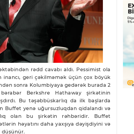
ktəbindən rədd cavabı aldı. Pessimist ola
lan inancı, geri çəkilməmək üçün çox böyük
sindən sonra Kolumbiyaya gedərək burada 2
ə bərabər Berkshre Hathaway şirkətinin
laşdırdı. Bu təşəbbüskarlıq da ilk başlarda
in Buffet yenə uğursuzluqdan qidalandı və
lıq olan bu şirkətin rəhbəridir. Buffet
tlərin həyatını daha yaxşıya dəyişdiyini və
ni düşünür.