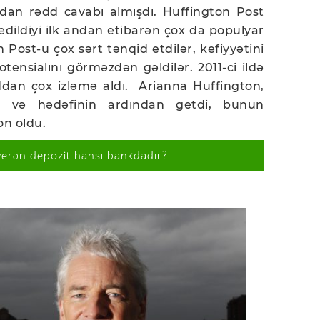
tdan rədd cavabı almışdı. Huffington Post
s edildiyi ilk andan etibarən çox da populyar
n Post-u çox sərt tənqid etdilər, kefiyyətini
tensialını görməzdən gəldilər. 2011-ci ildə
ddan çox izləmə aldı. Arianna Huffington,
 və hədəfinin ardından getdi, bunun
on oldu.
verən depozit hansı bankdadır?