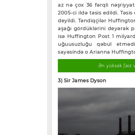
az nə çox 36 fərqli nəşriyya
2005-ci ildə təsis edildi. Təsi
deyildi. Təndiqçilər Huffingto
aşağı gördüklərini deyərək po
isə Huffington Post 1 milyar
uğuusuzluğu qəbul etmədi
sayəsində o Arianna Huffingt
Ən yüksək faiz 
3) Sir James Dyson