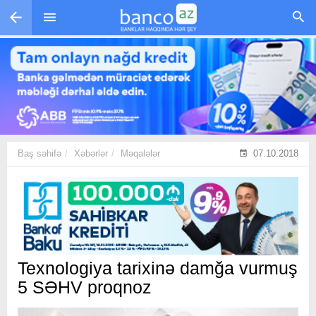
Skip to main content
Baş səhifə
Xəbərlər
Məqalələr
07.10.2018
Texnologiya tarixinə damğa vurmuş
5 SƏHV proqnoz