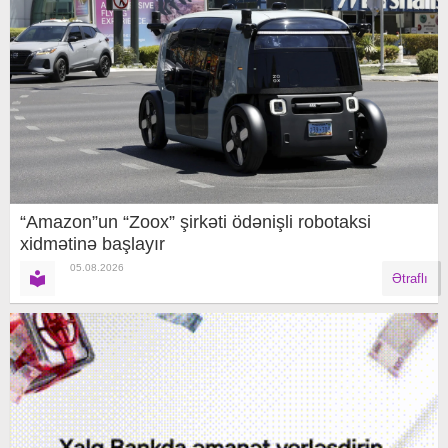
“Amazon”un “Zoox” şirkəti ödənişli robotaksi
xidmətinə başlayır
05.08.2026
Ətraflı