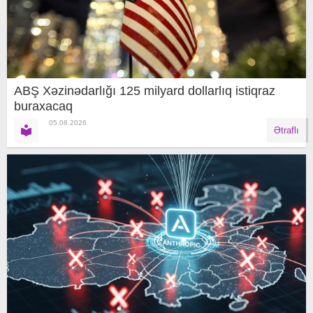
ABŞ Xəzinədarlığı 125 milyard dollarlıq istiqraz
buraxacaq
05.08.2026
Ətraflı