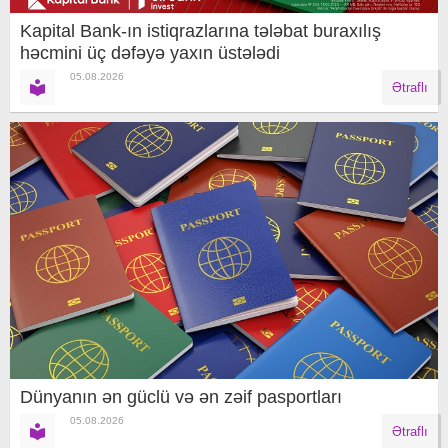
Kapital Bank-ın istiqrazlarına tələbat buraxılış
həcmini üç dəfəyə yaxın üstələdi
05.08.2026
Ətraflı
Dünyanın ən güclü və ən zəif pasportları
05.08.2026
Ətraflı