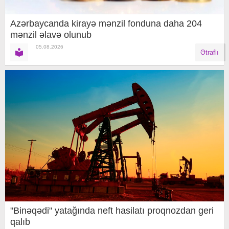
Azərbaycanda kirayə mənzil fonduna daha 204
mənzil əlavə olunub
05.08.2026
Ətraflı
"Binəqədi" yatağında neft hasilatı proqnozdan geri
qalıb