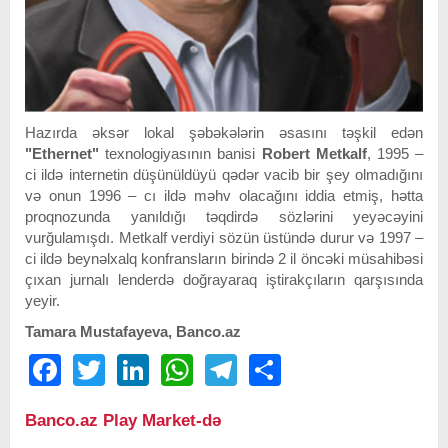
Hazırda əksər lokal şəbəkələrin əsasını təşkil edən
"Ethernet"
texnologiyasının banisi
Robert Metkalf
, 1995 –
ci ildə internetin düşünüldüyü qədər vacib bir şey olmadığını
və onun 1996 – cı ildə məhv olacağını iddia etmiş, hətta
proqnozunda yanıldığı təqdirdə sözlərini yeyəcəyini
vurğulamışdı. Metkalf verdiyi sözün üstündə durur və 1997 –
ci ildə beynəlxalq konfransların birində 2 il öncəki müsahibəsi
çıxan jurnalı lenderdə doğrayaraq iştirakçıların qarşısında
yeyir.
Tamara Mustafayeva, Banco.az
Facebook
Twitter
LinkedIn
WhatsApp
Telegram
Share
Banco.az Play Market-də