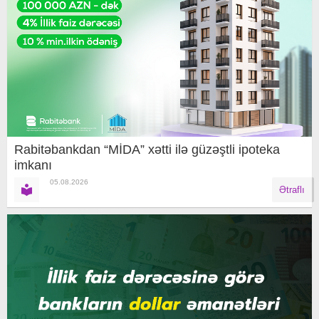
Rabitəbankdan “MİDA” xətti ilə güzəştli ipoteka
imkanı
05.08.2026
Ətraflı