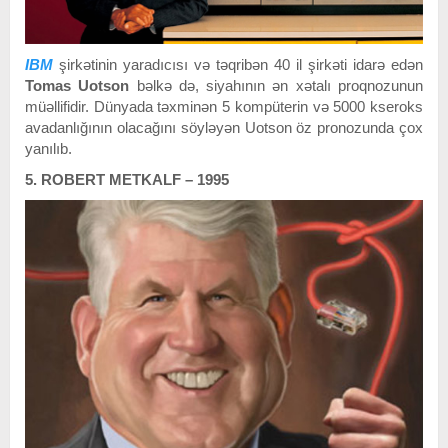
IBM
şirkətinin yaradıcısı və təqribən 40 il şirkəti idarə edən
Tomas Uotson
bəlkə də, siyahının ən xətalı proqnozunun
müəllifidir. Dünyada təxminən 5 kompüterin və 5000 kseroks
avadanlığının olacağını söyləyən Uotson öz pronozunda çox
yanılıb.
5. ROBERT METKALF – 1995