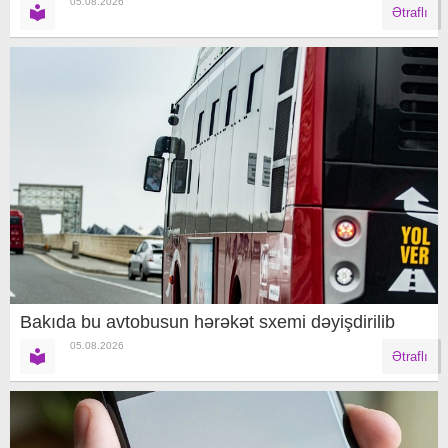
05.08.2026
Ətraflı
Bakıda bu avtobusun hərəkət sxemi dəyişdirilib
05.08.2026
Ətraflı