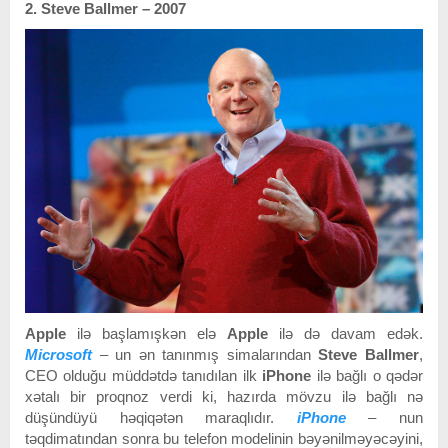
2. Steve Ballmer – 2007
Apple
ilə başlamışkən elə
Apple
ilə də davam edək.
Microsoft
– un ən tanınmış simalarından
Steve Ballmer
,
CEO olduğu müddətdə tanıdılan ilk
iPhone
ilə bağlı o qədər
xətalı bir proqnoz verdi ki, hazırda mövzu ilə bağlı nə
düşündüyü həqiqətən maraqlıdır.
iPhone
– nun
təqdimatından sonra bu telefon modelinin bəyənilməyəcəyini,