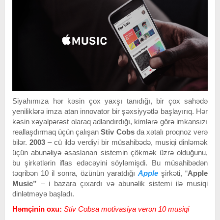
Siyahımıza hər kəsin çox yaxşı tanıdığı, bir çox sahədə
yeniliklərə imza atan innovator bir şəxsiyyətlə başlayırıq. Hər
kəsin xəyalpərəst olaraq adlandırdığı, kimlərə görə imkansızı
reallaşdırmaq üçün çalışan
Stiv Cobs
da xətalı proqnoz verə
bilər.
2003
– cü ildə verdiyi bir müsahibədə, musiqi dinləmək
üçün abunəliyə əsaslanan sistemin çökmək üzrə olduğunu,
bu şirkətlərin iflas edəcəyini söyləmişdi. Bu müsahibədən
təqribən 10 il sonra, özünün yaratdığı
Apple
şirkəti, “
Apple
Music”
– i bazara çıxardı və abunəlik sistemi ilə musiqi
dinlətməyə başladı.
Həmçinin oxu:
Stiv Cobsa motivasiya verən 10 musiqi