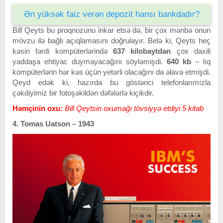
Ən yüksək faiz verən depozit hansı bankdadır?
Bill Qeyts bu proqnozunu inkar etsə də, bir çox mənbə onun
mövzu ilə bağlı açıqlamasını doğrulayır. Belə ki, Qeyts heç
kəsin fərdi kompüterlərində
637 kilobaytdan
çox daxili
yaddaşa ehtiyac duymayacağını söyləmişdi.
640 kb
– lıq
kompüterlərin hər kəs üçün yetərli olacağını da əlavə etmişdi.
Qeyd edək ki, hazırda bu göstərici telefonlarımızla
çəkdiyimiz bir fotoşəkildən dəfələrlə kiçikdir.
Həmçinin oxu:
Bill Qeytsin oxumağı tövsiyyə etdiyi 5 kitab
4. Tomas Uatson – 1943