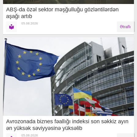
ABŞ-da özəl sektor məşğulluğu gözləntilərdən
aşağı artıb
05.08.2026
Ətraflı
Avrozonada biznes fəallığı indeksi son səkkiz ayın
ən yüksək səviyyəsinə yüksəlib
05.08.2026