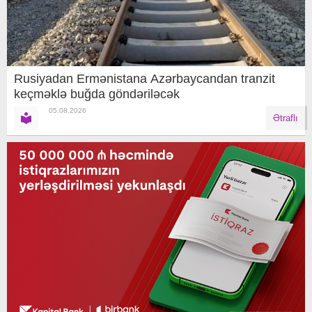
Rusiyadan Ermənistana Azərbaycandan tranzit
keçməklə buğda göndəriləcək
05.08.2026
Ətraflı