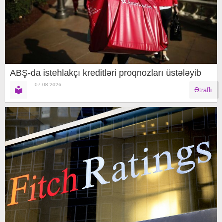
ABŞ-da istehlakçı kreditləri proqnozları üstələyib
07.08.2026
Ətraflı