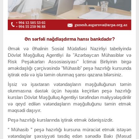
Ən sərfəli nağdlaşdırma hansı bankdadır?
Əmək və Əhalinin Sosial Müdafiəsi Nazirliyi tabeliyində
Dövlət Məşğulluq Agentliyi ilə "Azərbaycan Mühasiblər və
Risk Peşəkarları Assosiasiyası" İctimai Birliyinin birgə
əməkdaşlığı çərçivəsində "Mühasib" peşə hazırlığı kursunda
iştirak edə və işlə təmin olunmaq şansı qazana bilərsiniz.
İşsiz və işaxtaran vətəndaşların məşğulluğunun təmin
olunmasına dəstək üçün həyata keçirilən peşə hazırlığı
kursları Dövlət Məşğulluq Agentliyi tərəfindən maliyyələşdirilir
və qeyd edilən vətəndaşların məşğulluğunu təmin etmək
məqsədi daşıyır.
Peşə hazırlığı kurslarında iştirak etmək ödənişsizdir.
“ Mühasib ” peşə hazırlığı kursuna müraciət etmək istəyən
vətəndaşlar şəxsiyyəti təsdiq edən sənədlə Bakı (Məsud