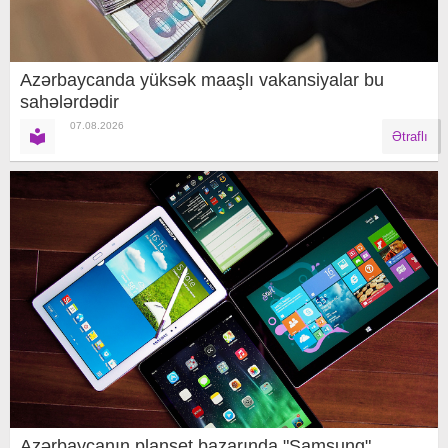
Azərbaycanda yüksək maaşlı vakansiyalar bu
sahələrdədir
07.08.2026
Ətraflı
Azərbaycanın planşet bazarında "Samsung"