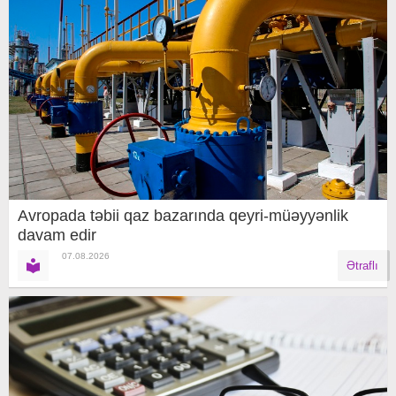
Avropada təbii qaz bazarında qeyri-müəyyənlik
davam edir
07.08.2026
Ətraflı