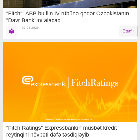
"Fitch": ABB bu ilin IV rübünə qədər Özbəkistanın
"Davr Bank"ını alacaq
07.08.2026
Ətraflı
“Fitch Ratings” Expressbankın müsbət kredit
reytinqini növbəti dəfə təsdiqləyib