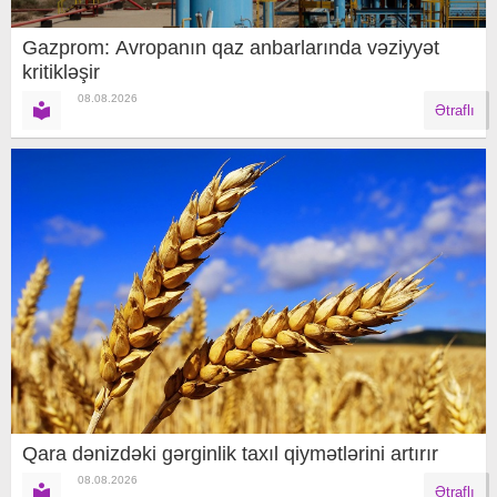
Gazprom: Avropanın qaz anbarlarında vəziyyət
kritikləşir
08.08.2026
Ətraflı
Qara dənizdəki gərginlik taxıl qiymətlərini artırır
08.08.2026
Ətraflı