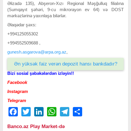
Əlizadə 135), Abşeron-Xızı Regional Məşğulluq filialına
(Sumqayıt şəhəri, 9-cu mikrorayon ev 64) və DOST
mərkəzlərinə yaxınlaşa bilərlər.
Əlaqədar şəxs:
+994125055302
+994552509688 ,
gunesh.asgarova@arpa.org.az
,
Ən yüksək faiz verən depozit hansı bankdadır?
Bizi sosial şəbəkələrdən izləyin!!
Facebook
Instagram
Telegram
Facebook
Twitter
LinkedIn
WhatsApp
Telegram
Share
Banco.az Play Market-də