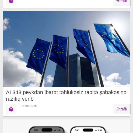
Ətraflı
Aİ 348 peykdən ibarət təhlükəsiz rabitə şəbəkəsinə
razılıq verib
07.08.2026
Ətraflı