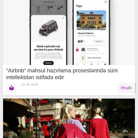
"Airbnb" məhsul hazırlama proseslərində süni
intellektdən istifadə edir
07.08.2026
Ətraflı