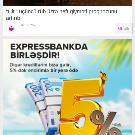
"Citi" üçüncü rüb üzrə neft qiyməti proqnozunu
artırıb
07.08.2026
Ətraflı