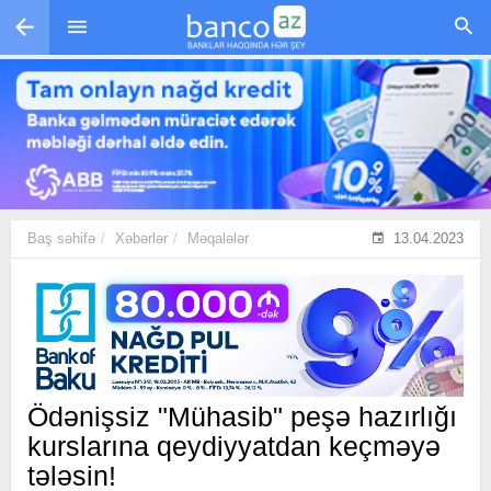
Skip to main content
Baş səhifə
Xəbərlər
Məqalələr
13.04.2023
Ödənişsiz "Mühasib" peşə hazırlığı
kurslarına qeydiyyatdan keçməyə
tələsin!