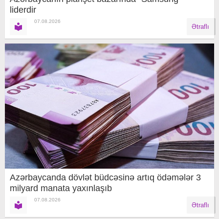
liderdir
07.08.2026
Ətraflı
Azərbaycanda dövlət büdcəsinə artıq ödəmələr 3
milyard manata yaxınlaşıb
07.08.2026
Ətraflı