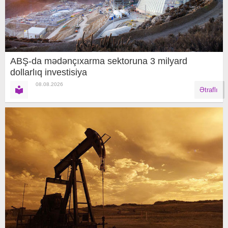
ABŞ-da mədənçıxarma sektoruna 3 milyard
dollarlıq investisiya
08.08.2026
Ətraflı