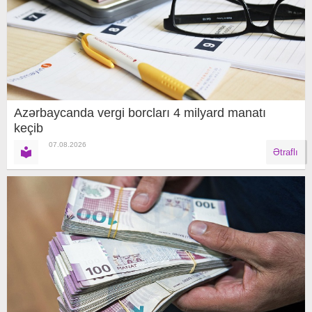
Azərbaycanda vergi borcları 4 milyard manatı
keçib
07.08.2026
Ətraflı