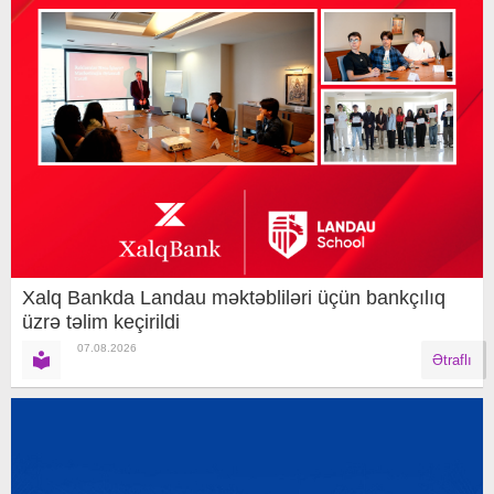
Xalq Bankda Landau məktəbliləri üçün bankçılıq
üzrə təlim keçirildi
07.08.2026
Ətraflı