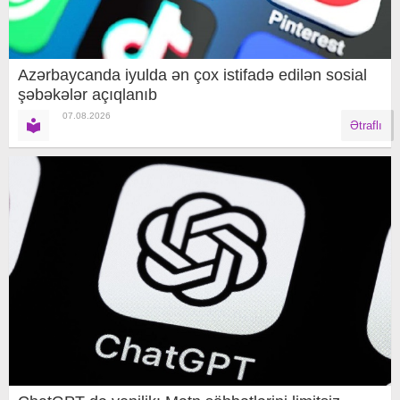
Azərbaycanda iyulda ən çox istifadə edilən sosial
şəbəkələr açıqlanıb
07.08.2026
Ətraflı