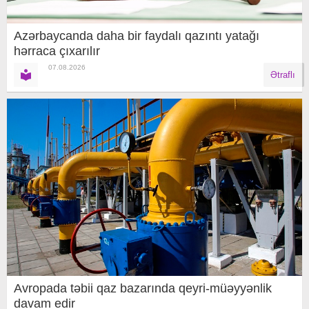
Azərbaycanda daha bir faydalı qazıntı yatağı
hərraca çıxarılır
07.08.2026
Ətraflı
Avropada təbii qaz bazarında qeyri-müəyyənlik
davam edir