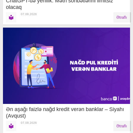
ChatGPT-də yenilik: Mətn söhbətlərini limitsiz
olacaq
07.08.2026
Ətraflı
Ən aşağı faizlə nağd kredit verən banklar – Siyahı
(Avqust)
07.08.2026
Ətraflı