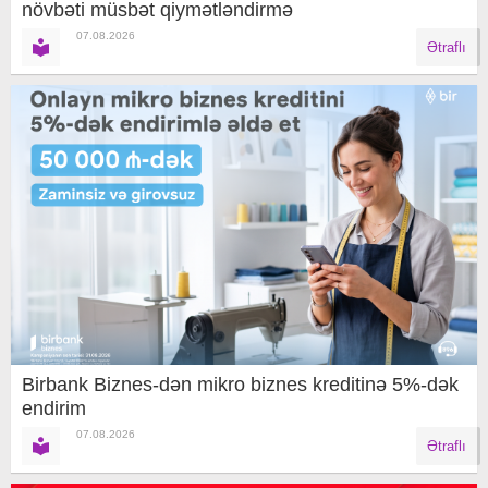
növbəti müsbət qiymətləndirmə
07.08.2026
Ətraflı
Birbank Biznes-dən mikro biznes kreditinə 5%-dək
endirim
07.08.2026
Ətraflı