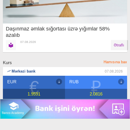
Daşınmaz əmlak sığortası üzrə yığımlar 58%
azalıb
07.08.2026
Ətraflı
Hamısına bax
Kurs
Mərkəzi bank
07.08.2026
€
₽
EUR
RUB
1.9591
2.0816