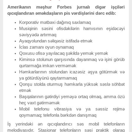
Amerikanın məşhur Forbes jurnalı digər işçiləri
qıcıqlandıran əməkdaşların pis vərdişlərini dərc edib:
Korporativ mətbəxi dağınıq saxlamaq
Musiqinin səsini ofisdəkilərin hamısının eşidəcəyi
səviyyədə artırmaq
Ayaqyolundan səliqəsiz istifadə etmək
İclas zamanı oyun oynamaq
Qoxusu ofisə yayılacaq şəkildə yemək yemək
Kiminsə stolunun qarşısında dayanmaq və işini görüb
qurtarmağa imkan verməmək
Həmkarlarının stolundan icazəsiz əşya götürmək və
ya götürdüyünü qaytarmamaq
Qonşu stolda oturmuş həmkarla yüksək səslə söhbət
etmək
Başqalarının gətirdiyi yeməyə ortaq olmaq, amma özü
heç vaxt gətirməmək
Mobil telefonu vibrasiya və ya səssiz rejimə
qoymamaq; telefonla bərkdən danışmaq
İş yerindəki ən qıcıqlandırıcı səs mobil telefonların
melodiyasıdır. Stasionar telefonların səsi praktik olaraq