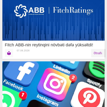
Fitch ABB-nin reytinqini növbəti dəfə yüksəltdi!
07.08.2026
Ətraflı