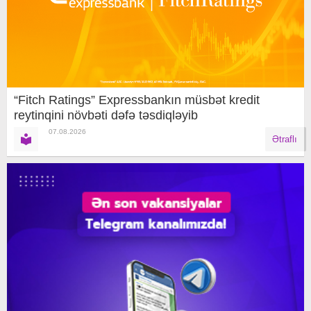
“Fitch Ratings” Expressbankın müsbət kredit
reytinqini növbəti dəfə təsdiqləyib
07.08.2026
Ətraflı