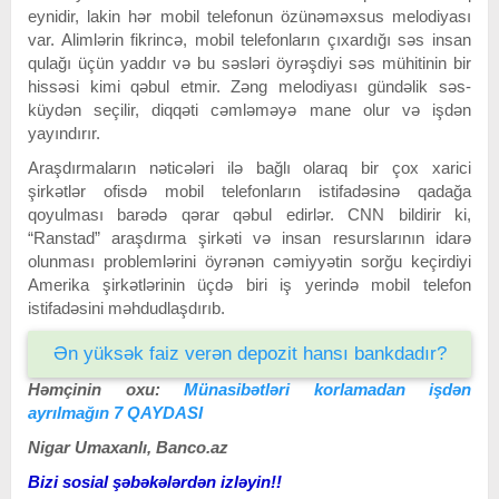
eynidir, lakin hər mobil telefonun özünəməxsus melodiyası
var. Alimlərin fikrincə, mobil telefonların çıxardığı səs insan
qulağı üçün yaddır və bu səsləri öyrəşdiyi səs mühitinin bir
hissəsi kimi qəbul etmir. Zəng melodiyası gündəlik səs-
küydən seçilir, diqqəti cəmləməyə mane olur və işdən
yayındırır.
Araşdırmaların nəticələri ilə bağlı olaraq bir çox xarici
şirkətlər ofisdə mobil telefonların istifadəsinə qadağa
qoyulması barədə qərar qəbul edirlər. CNN bildirir ki,
“Ranstad” araşdırma şirkəti və insan resurslarının idarə
olunması problemlərini öyrənən cəmiyyətin sorğu keçirdiyi
Amerika şirkətlərinin üçdə biri iş yerində mobil telefon
istifadəsini məhdudlaşdırıb.
Ən yüksək faiz verən depozit hansı bankdadır?
Həmçinin oxu:
Münasibətləri korlamadan işdən
ayrılmağın 7 QAYDASI
Nigar Umaxanlı, Banco.az
Bizi sosial şəbəkələrdən izləyin!!