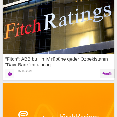
"Fitch": ABB bu ilin IV rübünə qədər Özbəkistanın
"Davr Bank"ını alacaq
07.08.2026
Ətraflı