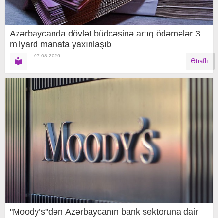
Azərbaycanda dövlət büdcəsinə artıq ödəmələr 3
milyard manata yaxınlaşıb
07.08.2026
Ətraflı
"Moody’s"dən Azərbaycanın bank sektoruna dair