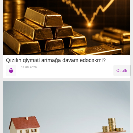
Qızılın qiyməti artmağa davam edəcəkmi?
07.08.2026
Ətraflı