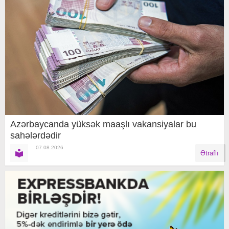
Azərbaycanda yüksək maaşlı vakansiyalar bu
sahələrdədir
07.08.2026
Ətraflı