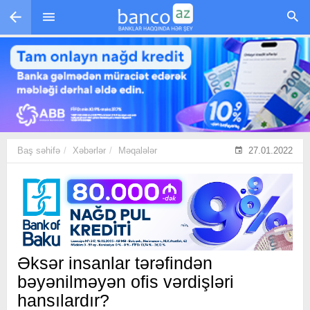
Skip to main content
Baş səhifə
Xəbərlər
Məqalələr
27.01.2022
Əksər insanlar tərəfindən
bəyənilməyən ofis vərdişləri
hansılardır?