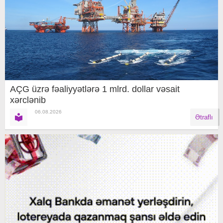
AÇG üzrə fəaliyyətlərə 1 mlrd. dollar vəsait
xərclənib
06.08.2026
Ətraflı