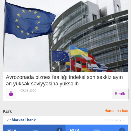
Avrozonada biznes fəallığı indeksi son səkkiz ayın
ən yüksək səviyyəsinə yüksəlib
05.08.2026
Ətraflı
Hamısına bax
Kurs
Mərkəzi bank
06.08.2026
RUB
USD