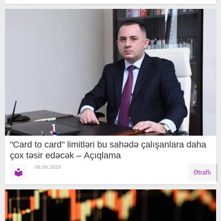
"Card to card" limitləri bu sahədə çalışanlara daha
çox təsir edəcək – Açıqlama
06.08.2026
Ətraflı