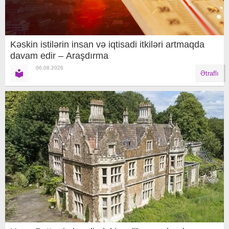
Kəskin istilərin insan və iqtisadi itkiləri artmaqda
davam edir – Araşdırma
06.08.2026
Ətraflı