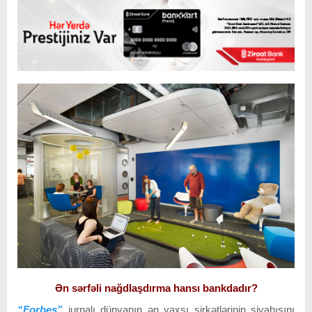
Ən sərfəli nağdlaşdırma hansı bankdadır?
“Forbes”
jurnalı dünyanın ən yaxşı şirkətlərinin siyahısını