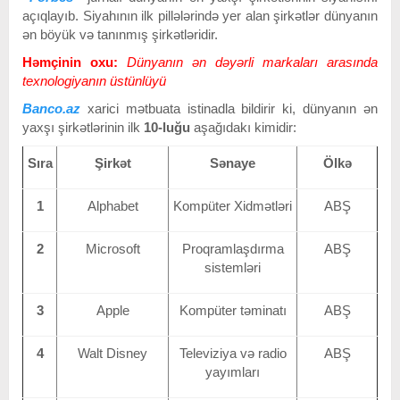
açıqlayıb. Siyahının ilk pillələrində yer alan şirkətlər dünyanın
ən böyük və tanınmış şirkətləridir.
Həmçinin oxu:
Dünyanın ən dəyərli markaları arasında
texnologiyanın üstünlüyü
Banco.az
xarici mətbuata istinadla bildirir ki, dünyanın ən
yaxşı şirkətlərinin ilk
10-luğu
aşağıdakı kimidir:
Sıra
Şirkət
Sənaye
Ölkə
1
Alphabet
Kompüter Xidmətləri
ABŞ
2
Microsoft
Proqramlaşdırma
ABŞ
sistemləri
3
Apple
Kompüter təminatı
ABŞ
4
Walt Disney
Televiziya və radio
ABŞ
yayımları