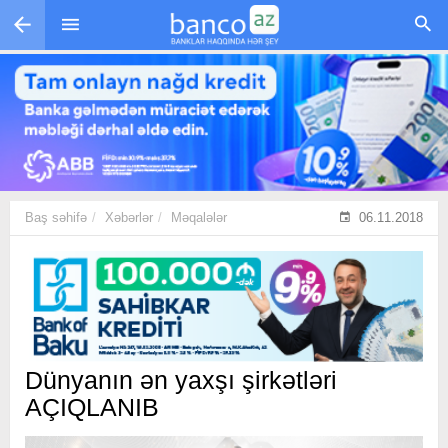
Skip to main content
Baş səhifə
Xəbərlər
Məqalələr
06.11.2018
Dünyanın ən yaxşı şirkətləri
AÇIQLANIB