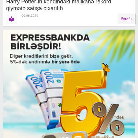
Harry Potter-in kəndindəki malikanə rekord
qiymətə satışa çıxarılıb
06.08.2026
Ətraflı