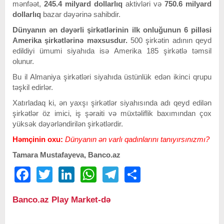
mənfəət,
245.4 milyard dollarlıq
aktivləri və
750.6 milyard
dollarlıq
bazar dəyərinə sahibdir.
Dünyanın ən dəyərli şirkətlərinin ilk onluğunun 6 pilləsi
Amerika şirkətlərinə məxsusdur.
500 şirkətin adının qeyd
edildiyi ümumi siyahıda isə Amerika 185 şirkətlə təmsil
olunur.
Bu il Almaniya şirkətləri siyahıda üstünlük edən ikinci qrupu
təşkil edirlər.
Xatırladaq ki, ən yaxşı şirkətlər siyahısında adı qeyd edilən
şirkətlər öz imici, iş şəraiti və müxtəliflik baxımından çox
yüksək dəyərləndirilən şirkətlərdir.
Həmçinin oxu:
Dünyanın ən varlı qadınlarını tanıyırsınızmı?
Tamara Mustafayeva, Banco.az
Facebook
Twitter
LinkedIn
WhatsApp
Telegram
Share
Banco.az Play Market-də