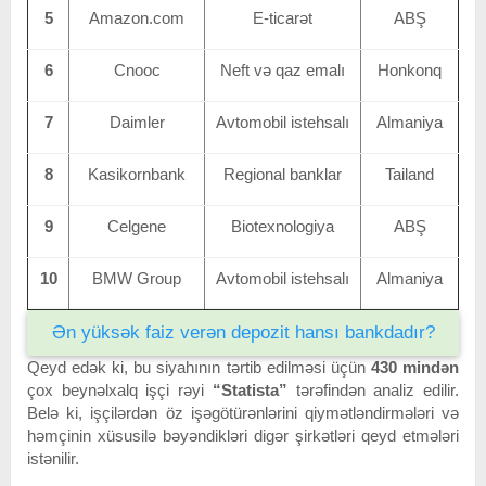
5
Amazon.com
E-ticarət
ABŞ
6
Cnooc
Neft və qaz emalı
Honkonq
7
Daimler
Avtomobil istehsalı
Almaniya
8
Kasikornbank
Regional banklar
Tailand
9
Celgene
Biotexnologiya
ABŞ
10
BMW Group
Avtomobil istehsalı
Almaniya
Ən yüksək faiz verən depozit hansı bankdadır?
Qeyd edək ki, bu siyahının tərtib edilməsi üçün
430 mindən
çox beynəlxalq işçi rəyi
“Statista”
tərəfindən analiz edilir.
Belə ki, işçilərdən öz işəgötürənlərini qiymətləndirmələri və
həmçinin xüsusilə bəyəndikləri digər şirkətləri qeyd etmələri
istənilir.