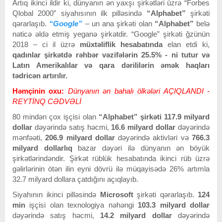
Artıq ikinci ildir ki, dünyanın ən yaxşı şirkətləri üzrə “Forbes
Qlobal 2000” siyahısının ilk pilləsində
“Alphabet”
şirkəti
qərarlaşıb.
“Google”
– un ana şirkəti olan
“Alphabet”
belə
nəticə əldə etmiş yeganə şirkətdir. “Google” şirkəti ğzünün
2018 – ci il üzrə
müxtəliflik hesabatında
elan etdi ki,
qadınlar şirkətdə rəhbər vəzifələrin 25.5% - ni tutur və
Latın Amerikalılar və qara dərililərin əmək haqları
tədricən artırılır.
Həmçinin oxu:
Dünyanın ən bahalı ölkələri AÇIQLANDI -
REYTİNQ CƏDVƏLİ
80 mindən çox işçisi olan
“Alphabet” şirkəti
117.9 milyard
dollar
dəyərində satış həcmi,
16.6 milyard dollar
dəyərində
mənfəəti,
206.9 milyard dollar
dəyərində aktivləri və
766.3
milyard
dollarlıq
bazar dəyəri ilə dünyanın ən böyük
şirkətlərindəndir. Şirkət rüblük hesabatında ikinci rüb üzrə
gəlirlərinin ötən ilin eyni dövrü ilə müqayisədə 26% artımla
32.7 milyard dollara çatdığını açıqlayıb.
Siyahının ikinci pilləsində
Microsoft
şirkəti qərarlaşıb.
124
min
işçisi olan texnologiya nəhəngi
103.3 milyard dollar
dəyərində satış həcmi,
14.2 milyard dollar
dəyərində