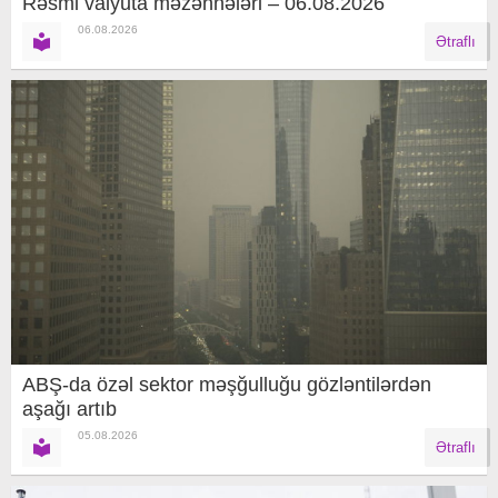
Rəsmi valyuta məzənnələri – 06.08.2026
06.08.2026
Ətraflı
ABŞ-da özəl sektor məşğulluğu gözləntilərdən
aşağı artıb
05.08.2026
Ətraflı