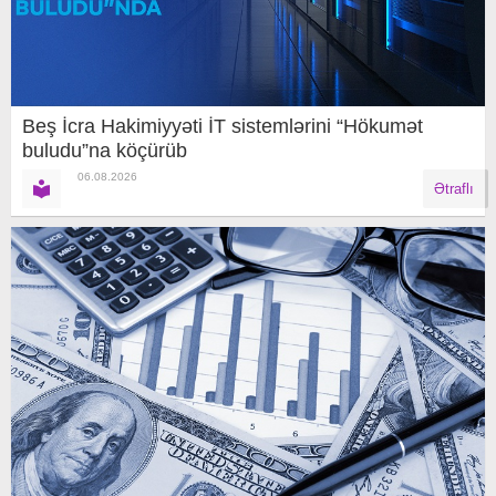
Beş İcra Hakimiyyəti İT sistemlərini “Hökumət
buludu”na köçürüb
06.08.2026
Ətraflı