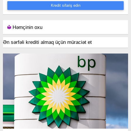
Kredit sifariş edin
Həmçinin oxu
Ən sərfəli krediti almaq üçün müraciət et