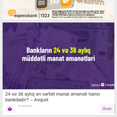
24 və 36 aylıq ən sərfəli manat əmanəti hansı
bankdadır? – Avqust
06.08.2026
Ətraflı