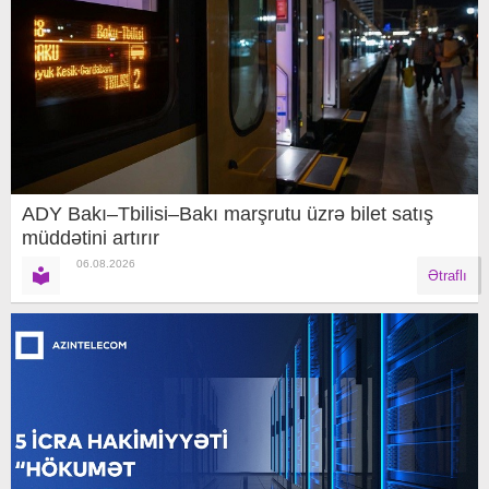
ADY Bakı–Tbilisi–Bakı marşrutu üzrə bilet satış
müddətini artırır
06.08.2026
Ətraflı