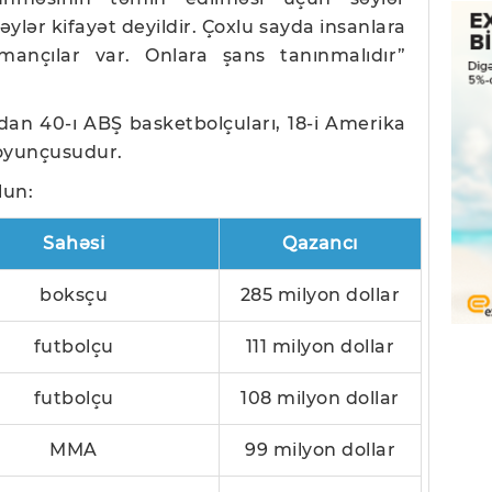
səylər kifayət deyildir. Çoxlu sayda insanlara
ançılar var. Onlara şans tanınmalıdır”
an 40-ı ABŞ basketbolçuları, 18-i Amerika
l oyunçusudur.
lun:
Sahəsi
Qazancı
boksçu
285 milyon dollar
futbolçu
111 milyon dollar
futbolçu
108 milyon dollar
MMA
99 milyon dollar