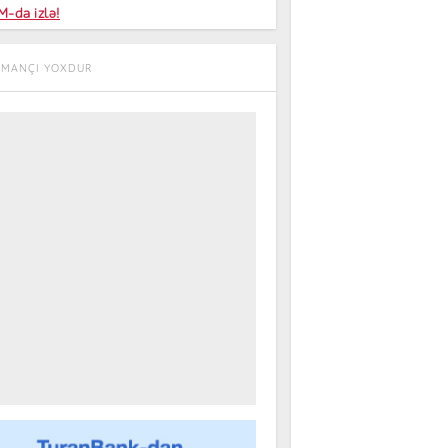
niyalar
-da izlə!
farişi
IDMANÇI YOXDUR
m