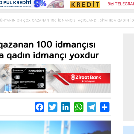
Kampa
Bizi TELEGRAM
Kart si
ÜNYANIN ƏN ÇOX QAZANAN 100 IDMANÇISI AÇIQLANDI: SIYAHIDA QADIN 
qazanan 100 idmançısı
da qadın idmançı yoxdur
Facebook
Twitter
LinkedIn
WhatsApp
Telegra
Share