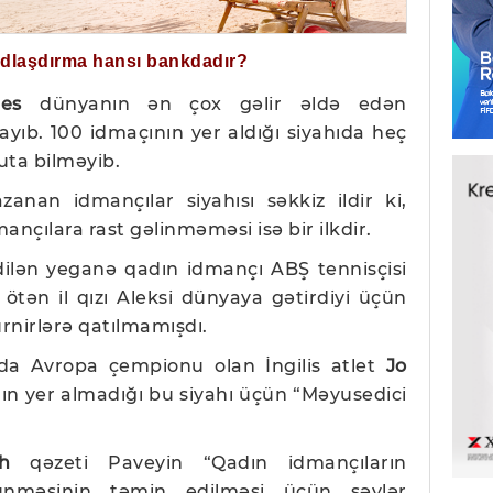
ğdlaşdırma hansı bankdadır?
bes
dünyanın ən çox gəlir əldə edən
layıb. 100 idmaçının yer aldığı siyahıda heç
uta bilməyib.
anan idmançılar siyahısı səkkiz ildir ki,
ançılara rast gəlinməməsi isə bir ilkdir.
dilən yeganə qadın idmançı ABŞ tennisçisi
 ötən il qızı Aleksi dünyaya gətirdiyi üçün
rnirlərə qatılmamışdı.
da Avropa çempionu olan İngilis atlet
Jo
ın yer almadığı bu siyahı üçün “Məyusedici
h
qəzeti Paveyin “Qadın idmançıların
nməsinin təmin edilməsi üçün səylər