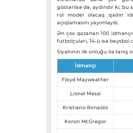
göstərilsə də, aydındır ki, bu 
rol model olacaq qadın idm
açıqlamasını yayımlayıb.
Ən çox qazanan 100 idmançıd
futbolçuları, 14-ü isə beysbo
Siyahının ilk onluğu ilə tanış o
İdmançı
Floyd Mayweather
Lionel Messi
Kristiano Ronaldo
Koron McGregor