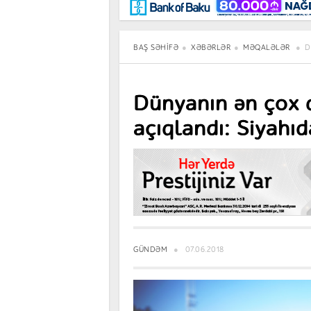
Maraqlı
BancoTV
Müsahibə
BAŞ SƏHIFƏ
XƏBƏRLƏR
MƏQALƏLƏR
D
Dünyanın ən çox 
açıqlandı: Siyahı
GÜNDƏM
07.06.2018