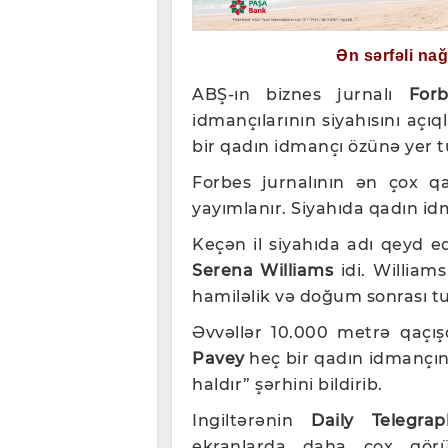
Ən sərfəli na
ABŞ-ın biznes jurnalı
For
idmançılarının siyahısını açıq
bir qadın idmançı özünə yer t
Forbes jurnalının ən çox qaz
yayımlanır. Siyahıda qadın idm
Keçən il siyahıda adı qeyd e
Serena Williams
idi. Williams
hamiləlik və doğum sonrası tu
Əvvəllər 10.000 metrə qaçış
Pavey
heç bir qadın idmançın
haldır” şərhini bildirib.
Ingiltərənin
Daily Telegrap
ekranlarda daha çox görü