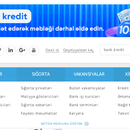
Daxil ol
Qeydiyyatdan keç
R
SIĞORTA
VAKANSIYALAR
X
Sığorta şirkətləri
Bütün vakansiyalar
Kredit 
arı
Maliyyə göstəriciləri
Bank işi kursları
Əmanə
ciləri
Sığorta xəbərləri
Bank terminləri
Nağd K
8
Faydalı məlumatlar
Karyera
Taksit
Sığorta kalkulyatoru
Peşakar inkişaf
İpotek
BÜTÜN MENYUNU GÖSTƏR