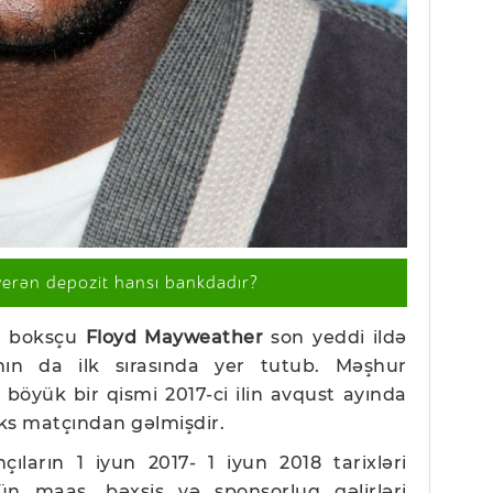
verən depozit hansı bankdadır?
an boksçu
Floyd Mayweather
son yeddi ildə
nın da ilk sırasında yer tutub. Məşhur
 böyük bir qismi 2017-ci ilin avqust ayında
oks matçından gəlmişdir.
çıların 1 iyun 2017- 1 iyun 2018 tarixləri
ün maaş, bəxşiş və sponsorluq gəlirləri