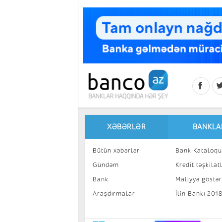
Skip to main content
XƏBƏRLƏR
BANKLA
Bütün xəbərlər
Bank Kataloqu
Gündəm
Kredit təşkilatl
Bank
Maliyyə göstəri
Araşdırmalar
İlin Bankı 201
İnvestisiya