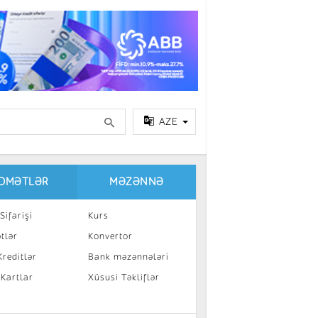
AZE
IDMƏTLƏR
MƏZƏNNƏ
Sifarişi
Kurs
tlər
Konvertor
reditlər
Bank məzənnələri
 Kartlar
Xüsusi Təkliflər
a