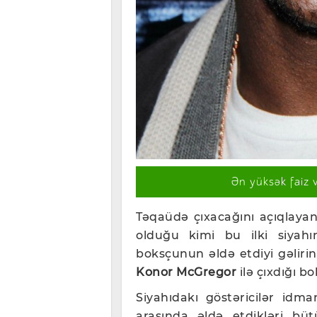
Ən yüksək faiz 
Təqaüdə çıxacağını açıqlay
olduğu kimi bu ilki siyahı
boksçunun əldə etdiyi gəlirin
Konor McGregor
ilə çıxdığı b
Siyahıdakı göstəricilər idman
arasında əldə etdikləri büt