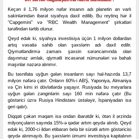
Keçən il 1,76 milyon nəfər insanın adı planetin ən varlı
sakinlərindən ibarət siyahıya daxil edilib. Bu reytinq hər il
"Capgemini" və "RBC Wealth Management" şirkətləri
tərəfindən tərtib olunur.
Qeyd edək ki, siyahıya investisiya üçün 1 milyon dollardan
artıq vəsaitə sahib olan şəxslərin adı daxil edilir.
Qiymətləndirmə zamanı şəxsin sərəncamında olan
daşınmaz əmlak, qiymətli incəsənət nümunələri və bahalı
maşınlar nəzərə alınmır.
Bu təsnifata uyğun gələn insanların sayı hal-hazırda 13,7
milyon nəfərə çatır. Onların 60%-i ABŞ, Yaponiya, Almaniya
və Çin kimi iri dövlətlərdə yaşayır. Rusiyada bu meyarlara
uyğun gələn zənginlərin sayı 160 min nəfərə çatır (Bu
göstərici üzrə Rusiya Hindistanı üstələyir, İspaniyadan isə
geri qalır).
Diqqəti çəkən məqam isə ondan ibarətdir ki, ötən il ərzində
milyonçuların sayında 15%-ə qədər artım qeydə alınıb. Qeyd
edək ki, 2000-ci ildən etibarən belə bir sürətli artım göstəricisi
qeydə alınmayıb. Bu şəxslərin ümumi investisiya kapitalının