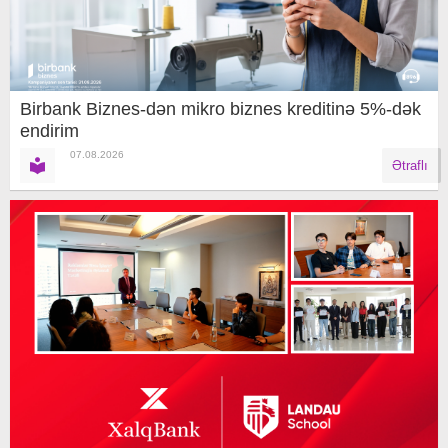
Birbank Biznes-dən mikro biznes kreditinə 5%-dək
endirim
07.08.2026
Ətraflı