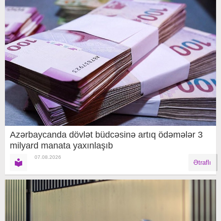
Azərbaycanda dövlət büdcəsinə artıq ödəmələr 3
milyard manata yaxınlaşıb
07.08.2026
Ətraflı