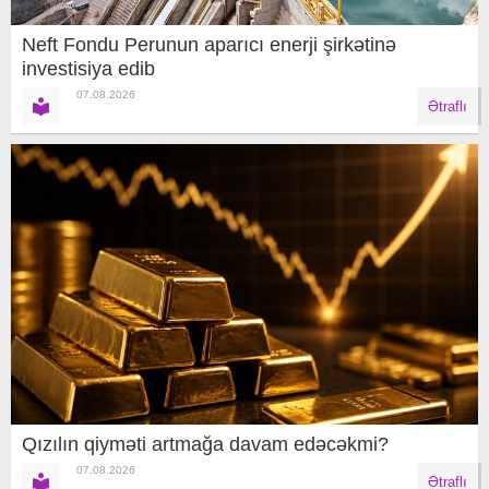
Neft Fondu Perunun aparıcı enerji şirkətinə
investisiya edib
07.08.2026
Ətraflı
Qızılın qiyməti artmağa davam edəcəkmi?
07.08.2026
Ətraflı