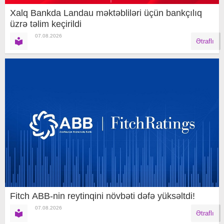
Xalq Bankda Landau məktəbliləri üçün bankçılıq
üzrə təlim keçirildi
07.08.2026
Ətraflı
Fitch ABB-nin reytinqini növbəti dəfə yüksəltdi!
07.08.2026
Ətraflı