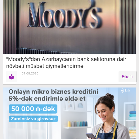
"Moody’s"dən Azərbaycanın bank sektoruna dair
növbəti müsbət qiymətləndirmə
07.08.2026
Ətraflı