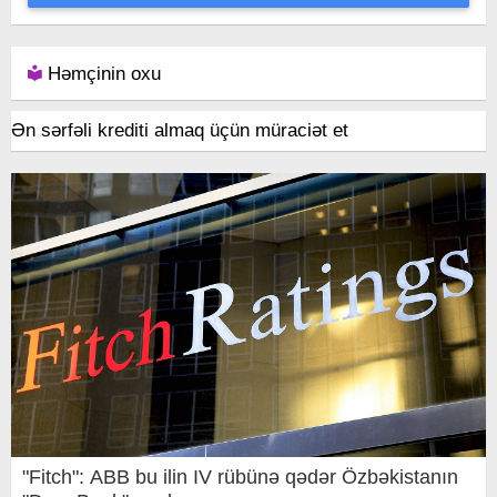
Həmçinin oxu
Ən sərfəli krediti almaq üçün müraciət et
"Fitch": ABB bu ilin IV rübünə qədər Özbəkistanın