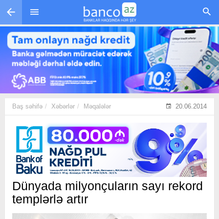
Skip to main content
Baş səhifə
Xəbərlər
Məqalələr
20.06.2014
Dünyada milyonçuların sayı rekord
templərlə artır