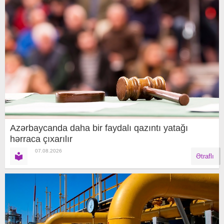
Azərbaycanda daha bir faydalı qazıntı yatağı
hərraca çıxarılır
07.08.2026
Ətraflı