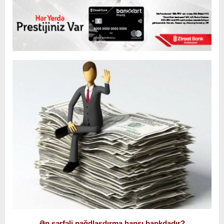
Ən sərfəli nağdlaşdırma hansı bankdadır?