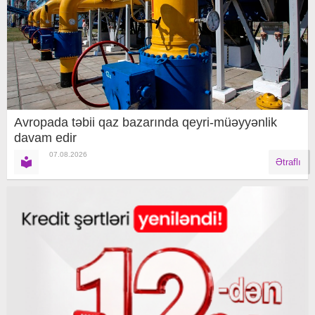
Avropada təbii qaz bazarında qeyri-müəyyənlik
davam edir
07.08.2026
Ətraflı