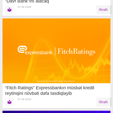
"Davr Bank"ını alacaq
07.08.2026
Ətraflı
“Fitch Ratings” Expressbankın müsbət kredit
reytinqini növbəti dəfə təsdiqləyib
07.08.2026
Ətraflı