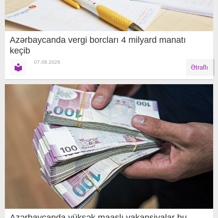
Azərbaycanda vergi borcları 4 milyard manatı
keçib
07.08.2026
Ətraflı
Azərbaycanda yüksək maaşlı vakansiyalar bu