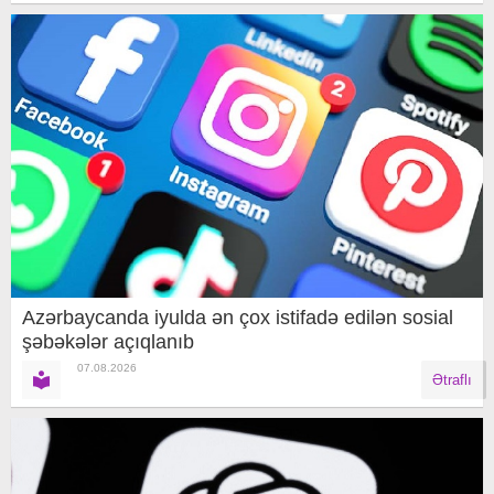
Azərbaycanda iyulda ən çox istifadə edilən sosial
şəbəkələr açıqlanıb
07.08.2026
Ətraflı