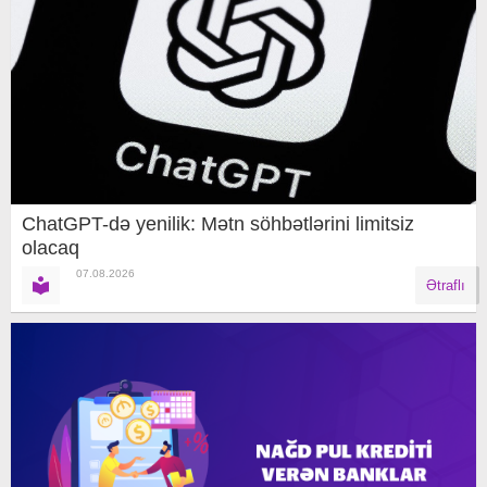
ChatGPT-də yenilik: Mətn söhbətlərini limitsiz
olacaq
07.08.2026
Ətraflı