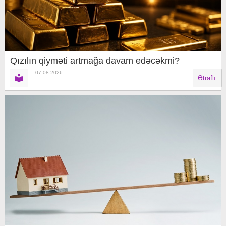
Qızılın qiyməti artmağa davam edəcəkmi?
07.08.2026
Ətraflı