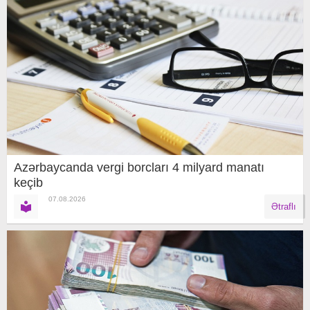
Azərbaycanda vergi borcları 4 milyard manatı
keçib
07.08.2026
Ətraflı