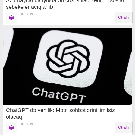
Azərbaycanda iyulda ən çox istifadə edilən sosial
şəbəkələr açıqlanıb
07.08.2026
Ətraflı
ChatGPT-də yenilik: Mətn söhbətlərini limitsiz
olacaq
07.08.2026
Ətraflı