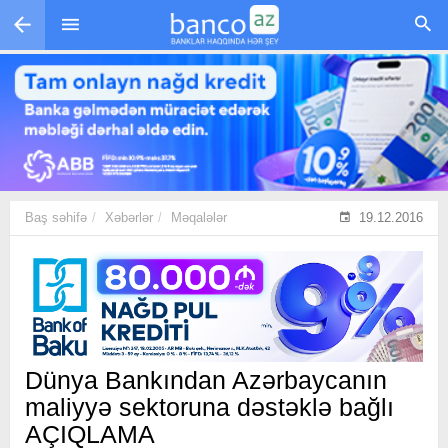
Skip to main content
Baş səhifə
Xəbərlər
Məqalələr
19.12.2016
Dünya Bankından Azərbaycanın
maliyyə sektoruna dəstəklə bağlı
AÇIQLAMA