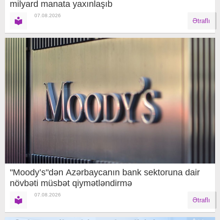
milyard manata yaxınlaşıb
07.08.2026
Ətraflı
"Moody’s"dən Azərbaycanın bank sektoruna dair
növbəti müsbət qiymətləndirmə
07.08.2026
Ətraflı