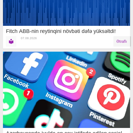
Fitch ABB-nin reytinqini növbəti dəfə yüksəltdi!
07.08.2026
Ətraflı