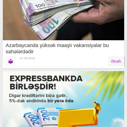
Azərbaycanda yüksək maaşlı vakansiyalar bu
sahələrdədir
07.08.2026
Ətraflı