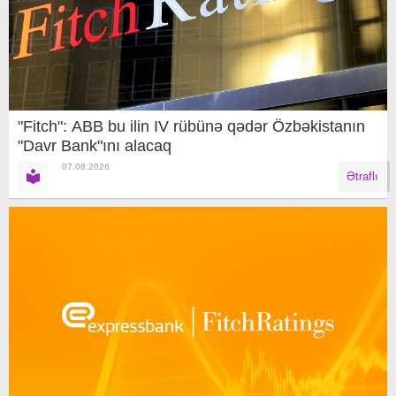
"Fitch": ABB bu ilin IV rübünə qədər Özbəkistanın
"Davr Bank"ını alacaq
07.08.2026
Ətraflı