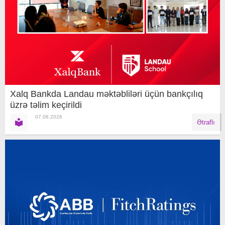
Xalq Bankda Landau məktəbliləri üçün bankçılıq
üzrə təlim keçirildi
07.08.2026
Ətraflı