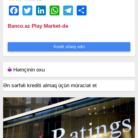
Facebook
Twitter
LinkedIn
WhatsApp
Telegram
Share
Banco.az Play Market-də
Kredit sifariş edin
Həmçinin oxu
Ən sərfəli krediti almaq üçün müraciət et