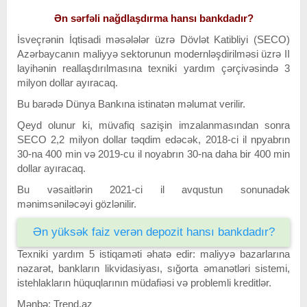
Ən sərfəli nağdlaşdırma hansı bankdadır?
İsveçrənin İqtisadi məsələlər üzrə Dövlət Katibliyi (SECO)
Azərbaycanın maliyyə sektorunun modernləşdirilməsi üzrə II
layihənin reallaşdırılmasına texniki yardım çərçivəsində 3
milyon dollar ayıracaq.
Bu barədə Dünya Bankına istinatən məlumat verilir.
Qeyd olunur ki, müvafiq sazişin imzalanmasından sonra
SECO 2,2 milyon dollar təqdim edəcək, 2018-ci il npyabrın
30-na 400 min və 2019-cu il noyabrın 30-na daha bir 400 min
dollar ayıracaq.
Bu vəsaitlərin 2021-ci il avqustun sonunadək
mənimsəniləcəyi gözlənilir.
Ən yüksək faiz verən depozit hansı bankdadır?
Texniki yardım 5 istiqaməti əhatə edir: maliyyə bazarlarına
nəzarət, bankların likvidasiyası, sığorta əmanətləri sistemi,
istehlakların hüquqlarının müdafiəsi və problemli kreditlər.
Mənbə: Trend.az