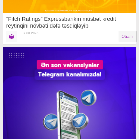
“Fitch Ratings” Expressbankın müsbət kredit
reytinqini növbəti dəfə təsdiqləyib
07.08.2026
Ətraflı