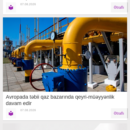
07.08.2026
Ətraflı
Avropada təbii qaz bazarında qeyri-müəyyənlik
davam edir
07.08.2026
Ətraflı