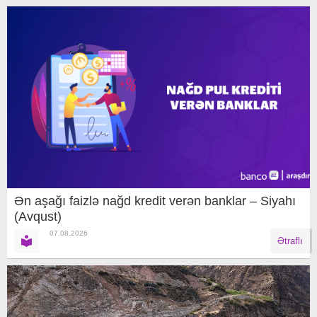
Ən aşağı faizlə nağd kredit verən banklar – Siyahı
(Avqust)
07.08.2026
Ətraflı