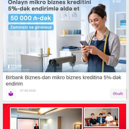
Birbank Biznes-dən mikro biznes kreditinə 5%-dək
endirim
07.08.2026
Ətraflı