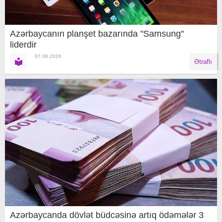
Azərbaycanın planşet bazarında "Samsung"
liderdir
07.08.2026
Ətraflı
Azərbaycanda dövlət büdcəsinə artıq ödəmələr 3