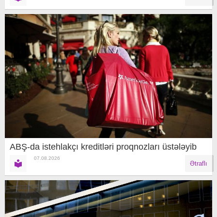
ABŞ-da istehlakçı kreditləri proqnozları üstələyib
07.08.2026
Ətraflı