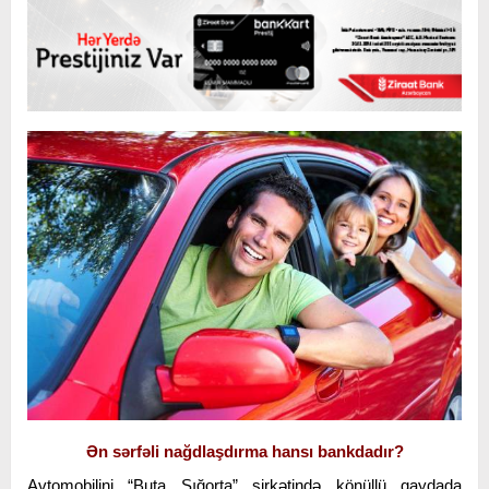
Ən sərfəli nağdlaşdırma hansı bankdadır?
Avtomobilini “Buta Sığorta” şirkətində könüllü qaydada