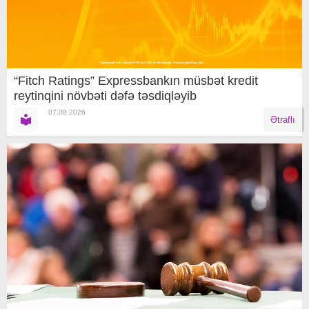
“Fitch Ratings” Expressbankın müsbət kredit
reytinqini növbəti dəfə təsdiqləyib
07.08.2026
Ətraflı