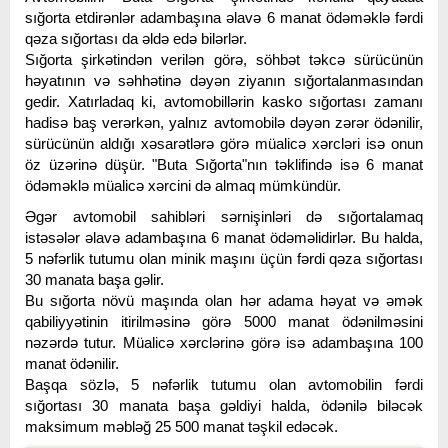
sığorta etdirənlər adambaşına əlavə 6 manat ödəməklə fərdi
qəza sığortası da əldə edə bilərlər.
Sığorta şirkətindən verilən görə, söhbət təkcə sürücünün
həyatının və səhhətinə dəyən ziyanın sığortalanmasından
gedir. Xatırladaq ki, avtomobillərin kasko sığortası zamanı
hadisə baş verərkən, yalnız avtomobilə dəyən zərər ödənilir,
sürücünün aldığı xəsarətlərə görə müalicə xərcləri isə onun
öz üzərinə düşür. "Buta Sığorta"nın təklifində isə 6 manat
ödəməklə müalicə xərcini də almaq mümkündür.
Əgər avtomobil sahibləri sərnişinləri də sığortalamaq
istəsələr əlavə adambaşına 6 manat ödəməlidirlər. Bu halda,
5 nəfərlik tutumu olan minik maşını üçün fərdi qəza sığortası
30 manata başa gəlir.
Bu sığorta növü maşında olan hər adama həyat və əmək
qabiliyyətinin itirilməsinə görə 5000 manat ödənilməsini
nəzərdə tutur. Müalicə xərclərinə görə isə adambaşına 100
manat ödənilir.
Başqa sözlə, 5 nəfərlik tutumu olan avtomobilin fərdi
sığortası 30 manata başa gəldiyi halda, ödənilə biləcək
maksimum məbləğ 25 500 manat təşkil edəcək.