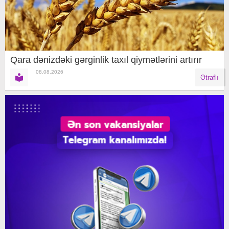
Qara dənizdəki gərginlik taxıl qiymətlərini artırır
08.08.2026
Ətraflı