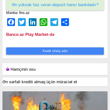
Ən yüksək faiz verən depozit hansı bankdadır?
Mənbə: fins.az
Facebook
Twitter
LinkedIn
WhatsApp
Telegram
Share
Banco.az Play Market-də
Kredit sifariş edin
Həmçinin oxu
Ən sərfəli krediti almaq üçün müraciət et