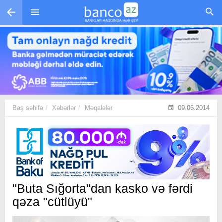
Skip to main content
Baş səhifə
Xəbərlər
Məqalələr
09.06.2014
"Buta Sığorta"dan kasko və fərdi
qəza "cütlüyü"