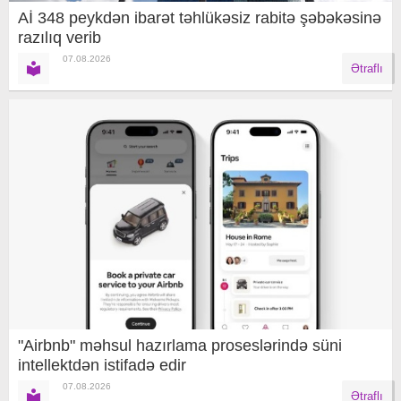
Aİ 348 peykdən ibarət təhlükəsiz rabitə şəbəkəsinə
razılıq verib
07.08.2026
Ətraflı
"Airbnb" məhsul hazırlama proseslərində süni
intellektdən istifadə edir
07.08.2026
Ətraflı