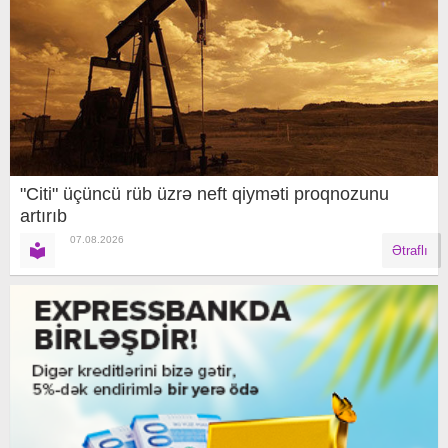
"Citi" üçüncü rüb üzrə neft qiyməti proqnozunu
artırıb
07.08.2026
Ətraflı