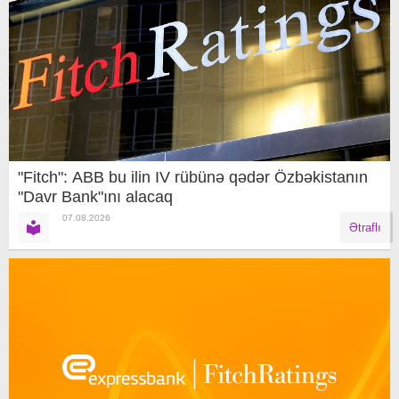
"Fitch": ABB bu ilin IV rübünə qədər Özbəkistanın
"Davr Bank"ını alacaq
07.08.2026
Ətraflı