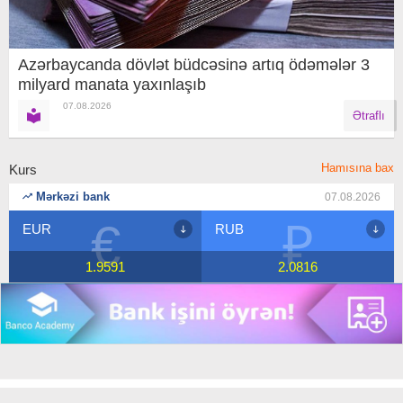
Azərbaycanda dövlət büdcəsinə artıq ödəmələr 3
milyard manata yaxınlaşıb
07.08.2026
Ətraflı
Hamısına bax
Kurs
Mərkəzi bank
07.08.2026
€
₽
EUR
RUB
1.9591
2.0816
Copyright © 2018 Banco.az