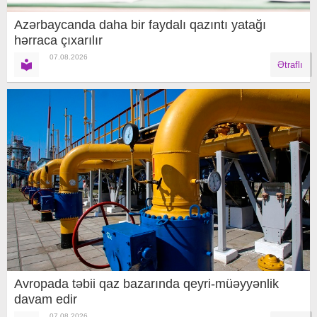
Azərbaycanda daha bir faydalı qazıntı yatağı
hərraca çıxarılır
07.08.2026
Ətraflı
Avropada təbii qaz bazarında qeyri-müəyyənlik
davam edir
07.08.2026