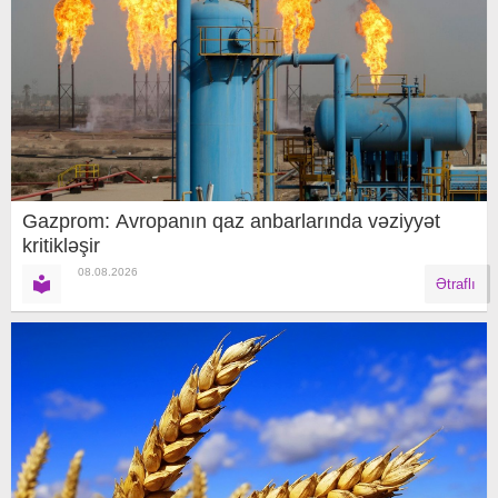
Gazprom: Avropanın qaz anbarlarında vəziyyət
kritikləşir
08.08.2026
Ətraflı