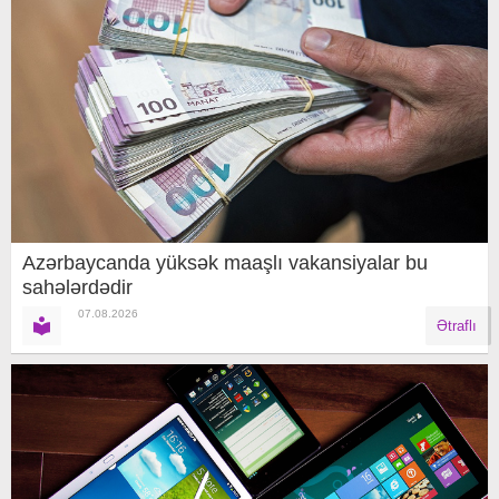
Azərbaycanda yüksək maaşlı vakansiyalar bu
sahələrdədir
07.08.2026
Ətraflı