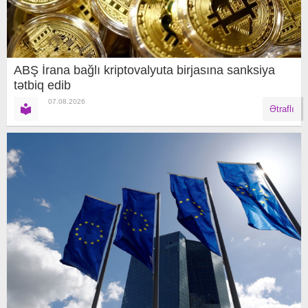
ABŞ İrana bağlı kriptovalyuta birjasına sanksiya
tətbiq edib
07.08.2026
Ətraflı