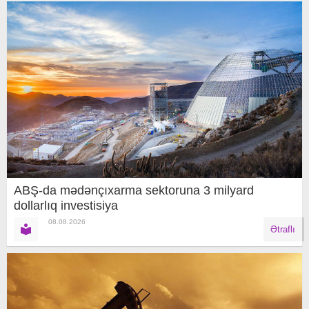
ABŞ-da mədənçıxarma sektoruna 3 milyard
dollarlıq investisiya
08.08.2026
Ətraflı