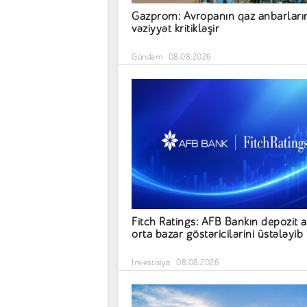
Gazprom: Avropanın qaz anbarları
vəziyyət kritikləşir
Gündəm
08.08.2026
Fitch Ratings: AFB Bankın depozit a
orta bazar göstəricilərini üstələyib
İnvestisiya
08.08.2026