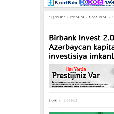
Maraqlı
BancoTV
Müsahibə
BAŞ SƏHIFƏ
XƏBƏRLƏR
MƏQALƏLƏR
B
Birbank Invest 2.
Azərbaycan kapita
investisiya imkanl
BANK
18.03.2026