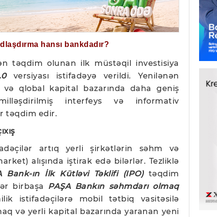
ğdlaşdırma hansı bankdadır?
n təqdim olunan ilk müstəqil investisiya
2.0
versiyası istifadəyə verildi. Yenilənən
li və qlobal kapital bazarında daha geniş
milləşdirilmiş interfeys və informativ
r təqdim edir.
ıxış
fadəçilər artıq yerli şirkətlərin səhm və
market) alışında iştirak edə bilərlər. Tezliklə
 Bank-ın İlk Kütləvi Təklifi (IPO)
təqdim
ilər birbaşa
PAŞA Bankın səhmdarı olmaq
ik istifadəçilərə mobil tətbiq vasitəsilə
aq və yerli kapital bazarında yaranan yeni