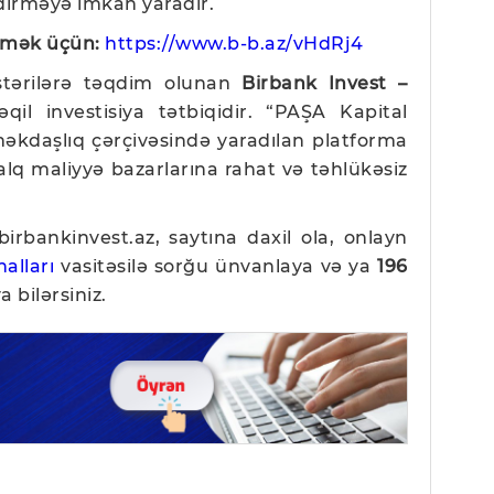
rməyə imkan yaradır.
ləmək üçün:
https://www.b-b.az/vHdRj4
üştərilərə təqdim olunan
Birbank Invest –
qil investisiya tətbiqidir. “PAŞA Kapital
əməkdaşlıq çərçivəsində yaradılan platforma
xalq maliyyə bazarlarına rahat və təhlükəsiz
birbankinvest.az,
saytına daxil ola, onlayn
alları
vasitəsilə sorğu ünvanlaya və ya
196
a bilərsiniz.