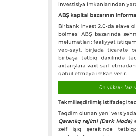
investisiya imkanlarından ya
ABŞ kapital bazarının informat
Birbank Invest 2.0-da əlavə 
bölməsi ABŞ bazarında səhmlə
məlumatları: fəaliyyət istiqamə
veb-sayt, birjada ticarətə b
birbaşa tətbiq daxilində təq
axtarışlara vaxt sərf etmədən 
qəbul etməyə imkan verir.
Ən yüksək faiz 
Təkmilləşdirilmiş istifadəçi tə
Təqdim olunan yeni versiyada 
Qaranlıq rejimi (Dark Mode)
ə
zəif işıq şəraitində tətb