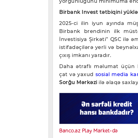
yorğunluğunu minimuma endi
Birbank Invest tətbiqini yük
2025-ci ilin iyun ayında m
Birbank brendinin ilk müstə
İnvestisiya Şirkəti” QSC ilə 
istifadəçilərə yerli və beynəl
çıxış imkanı yaradır.
Daha ətraflı məlumat üçün
çat və yaxud
sosial media kan
Sorğu Mərkəzi
ilə əlaqə saxlay
Banco.az Play Market-də