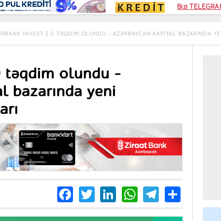
Kampa
Bizi TELEGRAM
Kart si
IRBANK INVEST 2.0 TƏQDIM OLUNDU – AZƏRBAYCAN KAPITAL BAZARINDA YEN
0 təqdim olundu –
l bazarında yeni
arı
Facebook
Twitter
LinkedIn
WhatsApp
Telegra
Share