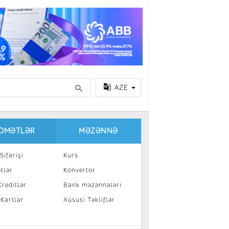
AZE
IDMƏTLƏR
MƏZƏNNƏ
Sifarişi
Kurs
tlər
Konvertor
reditlər
Bank məzənnələri
 Kartlar
Xüsusi Təkliflər
a