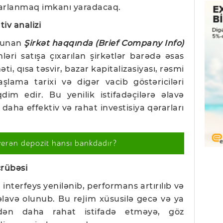
rarlanmaq imkanı yaradacaq.
iv analizi
olunan
Şirkət haqqında (Brief Company Info)
ri satışa çıxarılan şirkətlər barədə əsas
ti, qısa təsvir, bazar kapitalizasiyası, rəsmi
aşlama tarixi və digər vacib göstəriciləri
dim edir. Bu yenilik istifadəçilərə əlavə
daha effektiv və rahat investisiya qərarları
verən depozit hansı bankdadır?
crübəsi
interfeys yenilənib, performans artırılıb və
lavə olunub. Bu rejim xüsusilə gecə və ya
iqdən daha rahat istifadə etməyə, göz