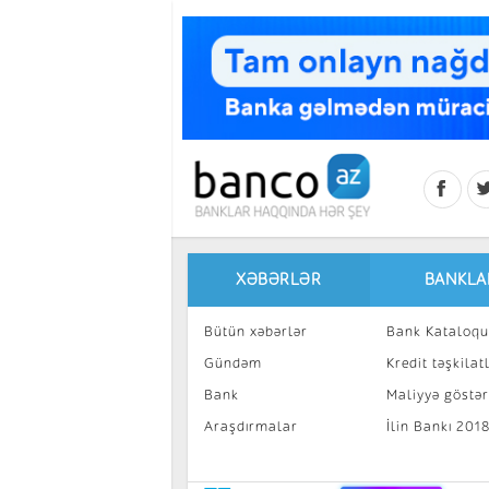
Skip to main content
XƏBƏRLƏR
BANKLA
Bütün xəbərlər
Bank Kataloqu
Gündəm
Kredit təşkilatl
Bank
Maliyyə göstəri
Araşdırmalar
İlin Bankı 201
İnvestisiya