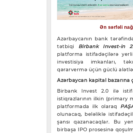
Ən sərfəli na
Azərbaycanın bank tərəfində
tətbiqi
Birbank Invest-in 
platforma istifadəçilərə yer
investisiya imkanları, tək
qərarvermə üçün güclü alətlə
Azərbaycan kapital bazarına ç
Birbank Invest 2.0 ilə isti
istiqrazlarının ilkin (primary 
platformada ilk olaraq
PAŞA
olunacaq, beləliklə istifadəç
şansı qazanacaqlar. Bu yenil
birbaşa IPO prosesinə qoşulm