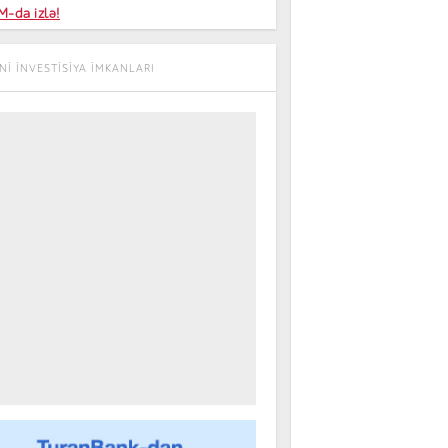
niyalar
-da izlə!
farişi
I INVESTISIYA IMKANLARI
m