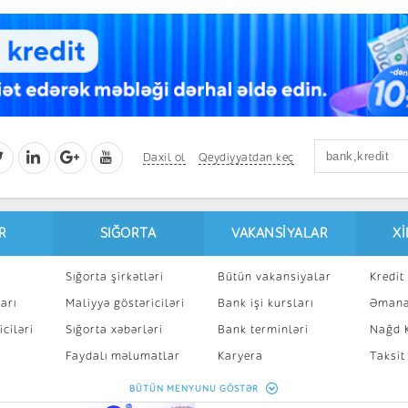
Daxil ol
Qeydiyyatdan keç
R
SIĞORTA
VAKANSIYALAR
X
Sığorta şirkətləri
Bütün vakansiyalar
Kredit 
arı
Maliyyə göstəriciləri
Bank işi kursları
Əmanə
ciləri
Sığorta xəbərləri
Bank terminləri
Nağd K
8
Faydalı məlumatlar
Karyera
Taksit
Sığorta kalkulyatoru
Peşakar inkişaf
İpotek
BÜTÜN MENYUNU GÖSTƏR