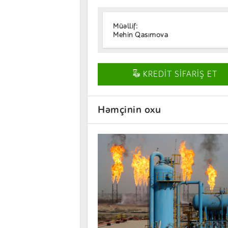
Müəllif:
Mehin Qasımova
KREDİT SİFARİŞ ET
Həmçinin oxu