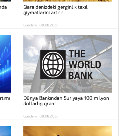
nda
Qara dənizdəki gərginlik taxıl
qiymətlərini artırır
Gündəm
08.08.2026
rtımı
Dünya Bankından Suriyaya 100 milyon
dollarlıq qrant
Gündəm
08.08.2026