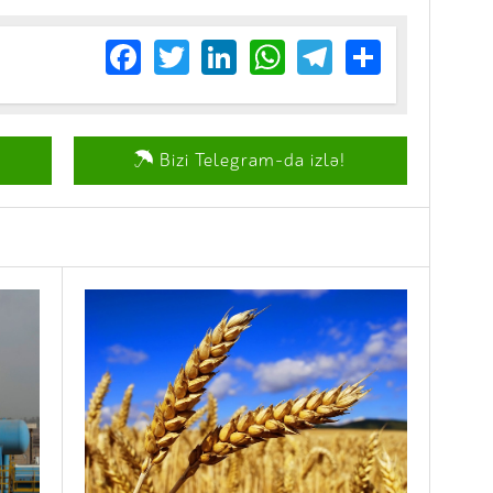
Facebook
Twitter
LinkedIn
WhatsApp
Telegram
Share
Bizi Telegram-da izlə!