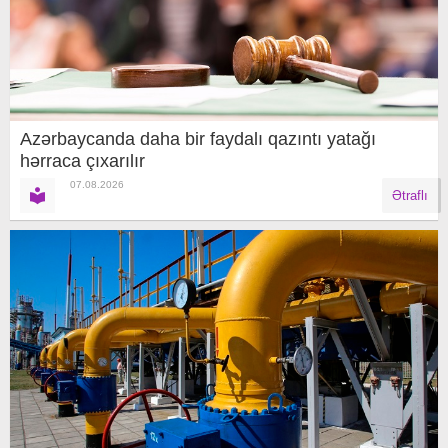
Azərbaycanda daha bir faydalı qazıntı yatağı
hərraca çıxarılır
07.08.2026
Ətraflı