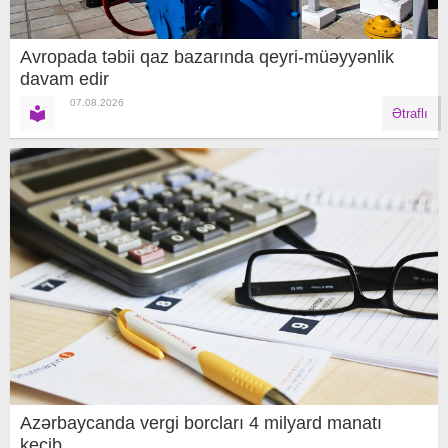
Avropada təbii qaz bazarında qeyri-müəyyənlik
davam edir
07.08.2026
Ətraflı
Azərbaycanda vergi borcları 4 milyard manatı
keçib