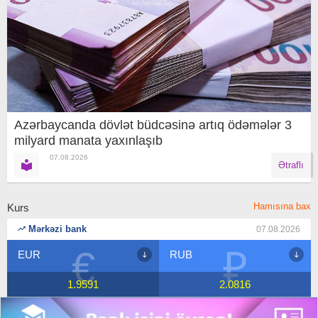
Azərbaycanda dövlət büdcəsinə artıq ödəmələr 3
milyard manata yaxınlaşıb
07.08.2026
Ətraflı
Hamısına bax
Kurs
Mərkəzi bank
07.08.2026
₽
$
RUB
USD
2.0816
1.7