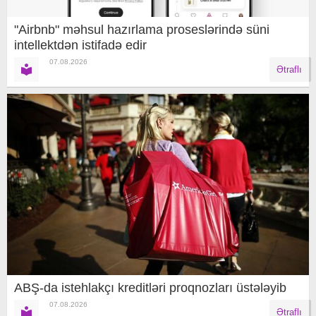
"Airbnb" məhsul hazırlama proseslərində süni
intellektdən istifadə edir
07.08.2026
Ətraflı
ABŞ-da istehlakçı kreditləri proqnozları üstələyib
07.08.2026
Ətraflı