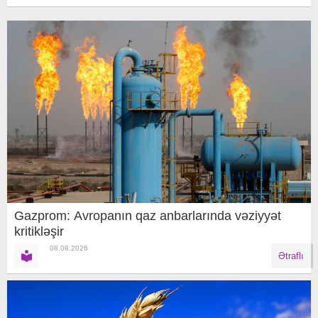
Gazprom: Avropanın qaz anbarlarında vəziyyət
kritikləşir
08.08.2026
Ətraflı