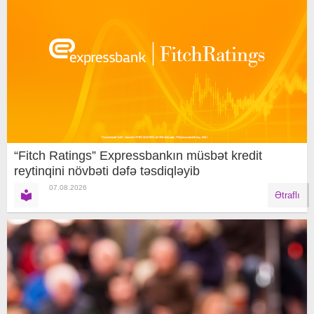
“Fitch Ratings” Expressbankın müsbət kredit
reytinqini növbəti dəfə təsdiqləyib
07.08.2026
Ətraflı