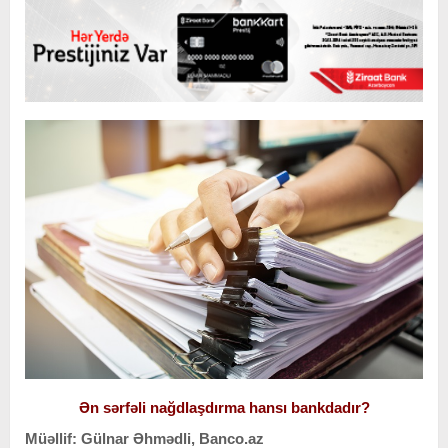
Ən sərfəli nağdlaşdırma hansı bankdadır?
Müəllif: Gülnar Əhmədli, Banco.az