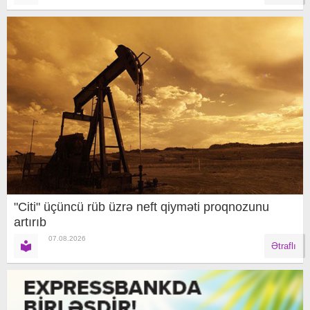
"Citi" üçüncü rüb üzrə neft qiyməti proqnozunu
artırıb
07.08.2026
Ətraflı