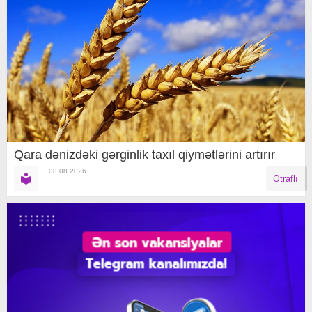
Qara dənizdəki gərginlik taxıl qiymətlərini artırır
08.08.2026
Ətraflı