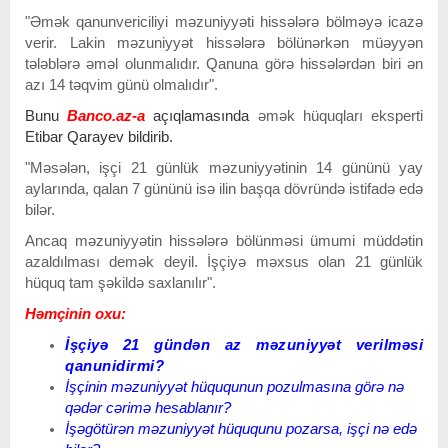
"Əmək qanunvericiliyi
məzuniyyəti hissələrə bölməyə
icazə
verir. Lakin məzuniyyət hissələrə bölünərkən müəyyən
tələblərə əməl olunmalıdır. Qanuna görə hissələrdən biri ən
azı 14 təqvim günü olmalıdır".
Bunu
Banco.az-a
açıqlamasında
əmək hüquqları eksperti
Etibar Qarayev
bildirib.
"Məsələn, işçi 21 günlük məzuniyyətinin 14 gününü yay
aylarında, qalan 7 gününü isə ilin başqa dövründə istifadə edə
bilər.
Ancaq məzuniyyətin hissələrə bölünməsi ümumi müddətin
azaldılması demək deyil. İşçiyə məxsus olan 21 günlük
hüquq tam şəkildə saxlanılır".
Həmçinin oxu:
İşçiyə 21 gündən az məzuniyyət verilməsi
qanunidirmi?
İşçinin məzuniyyət hüququnun pozulmasına görə nə
qədər cərimə hesablanır?
İşəgötürən məzuniyyət hüququnu pozarsa, işçi nə edə