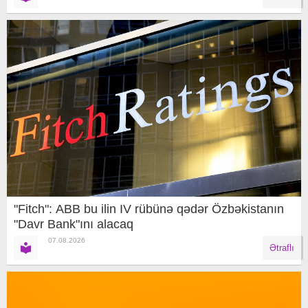
"Fitch": ABB bu ilin IV rübünə qədər Özbəkistanın
"Davr Bank"ını alacaq
07.08.2026
Ətraflı