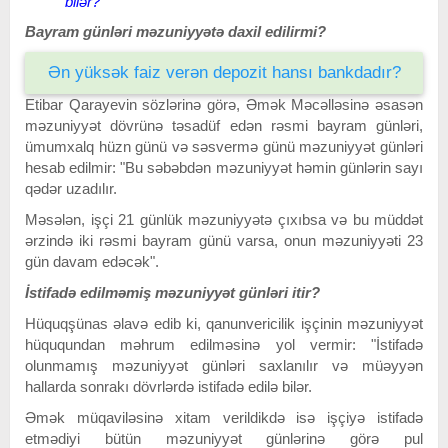
bilər?
Bayram günləri məzuniyyətə daxil edilirmi?
Ən yüksək faiz verən depozit hansı bankdadır?
Etibar Qarayevin sözlərinə görə, Əmək Məcəlləsinə əsasən
məzuniyyət dövrünə təsadüf edən rəsmi bayram günləri,
ümumxalq hüzn günü və səsvermə günü məzuniyyət günləri
hesab edilmir: "Bu səbəbdən məzuniyyət həmin günlərin sayı
qədər uzadılır.
Məsələn, işçi 21 günlük məzuniyyətə çıxıbsa və bu müddət
ərzində iki rəsmi bayram günü varsa, onun məzuniyyəti 23
gün davam edəcək".
İstifadə edilməmiş məzuniyyət günləri itir?
Hüquqşünas əlavə edib ki, q
anunvericilik işçinin məzuniyyət
hüququndan məhrum edilməsinə yol vermir: "İstifadə
olunmamış məzuniyyət günləri saxlanılır və müəyyən
hallarda sonrakı dövrlərdə istifadə edilə bilər.
Əmək müqaviləsinə xitam verildikdə isə işçiyə istifadə
etmədiyi bütün məzuniyyət günlərinə görə pul