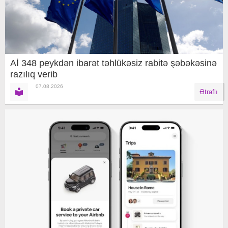
Aİ 348 peykdən ibarət təhlükəsiz rabitə şəbəkəsinə
razılıq verib
07.08.2026
Ətraflı