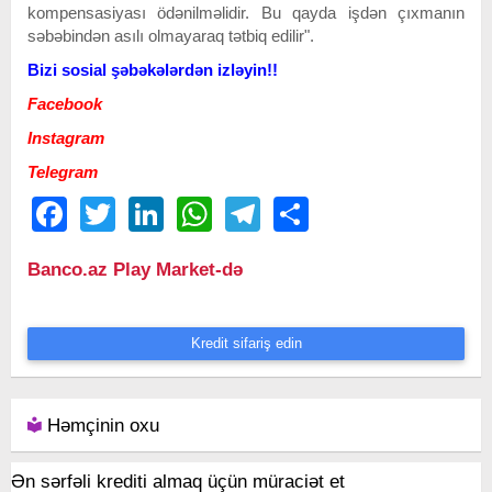
kompensasiyası ödənilməlidir. Bu qayda işdən çıxmanın
səbəbindən asılı olmayaraq tətbiq edilir".
Bizi sosial şəbəkələrdən izləyin!!
Facebook
Instagram
Telegram
Facebook
Twitter
LinkedIn
WhatsApp
Telegram
Share
Banco.az Play Market-də
Kredit sifariş edin
Həmçinin oxu
Ən sərfəli krediti almaq üçün müraciət et