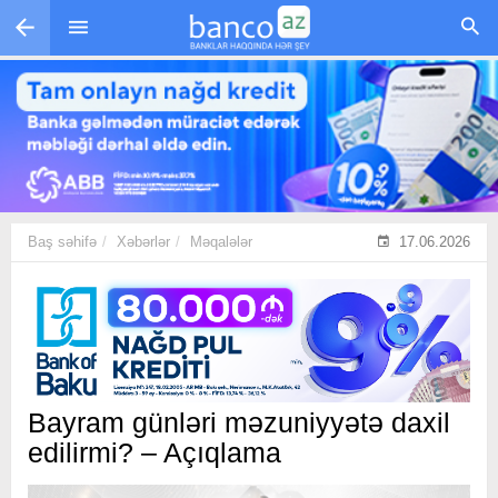
Skip to main content
Baş səhifə
Xəbərlər
Məqalələr
17.06.2026
Bayram günləri məzuniyyətə daxil
edilirmi? – Açıqlama