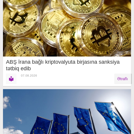
ABŞ İrana bağlı kriptovalyuta birjasına sanksiya
tətbiq edib
07.08.2026
Ətraflı