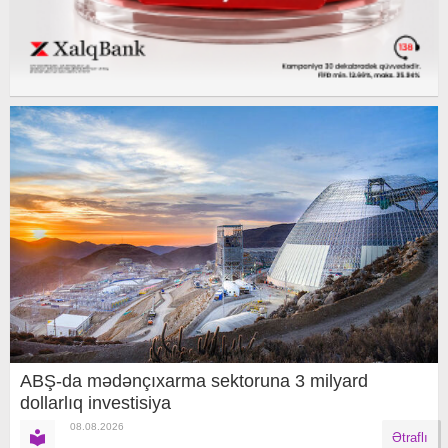
ABŞ-da mədənçıxarma sektoruna 3 milyard
dollarlıq investisiya
08.08.2026
Ətraflı