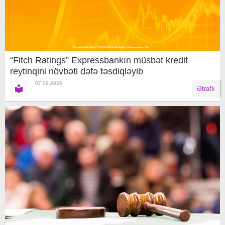
“Fitch Ratings” Expressbankın müsbət kredit
reytinqini növbəti dəfə təsdiqləyib
07.08.2026
Ətraflı