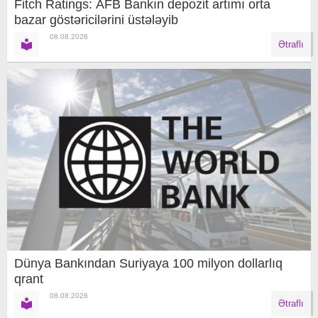
Fitch Ratings: AFB Bankın depozit artımı orta
bazar göstəricilərini üstələyib
08.08.2026
Ətraflı
Dünya Bankından Suriyaya 100 milyon dollarlıq
qrant
08.08.2026
Ətraflı