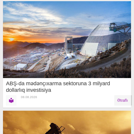
ABŞ-da mədənçıxarma sektoruna 3 milyard
dollarlıq investisiya
08.08.2026
Ətraflı