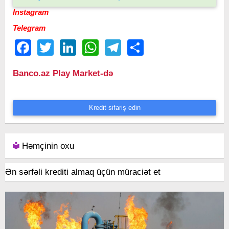
Instagram
Telegram
Facebook
Twitter
LinkedIn
WhatsApp
Telegram
Share
Banco.az Play Market-də
Kredit sifariş edin
Həmçinin oxu
Ən sərfəli krediti almaq üçün müraciət et