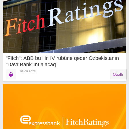
"Fitch": ABB bu ilin IV rübünə qədər Özbəkistanın
"Davr Bank"ını alacaq
07.08.2026
Ətraflı