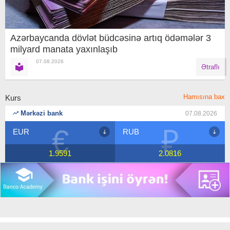
Azərbaycanda dövlət büdcəsinə artıq ödəmələr 3
milyard manata yaxınlaşıb
07.08.2026
Ətraflı
Hamısına bax
Kurs
Mərkəzi bank
07.08.2026
₽
$
RUB
USD
2.0816
1.7
Copyright © 2018 Banco.az