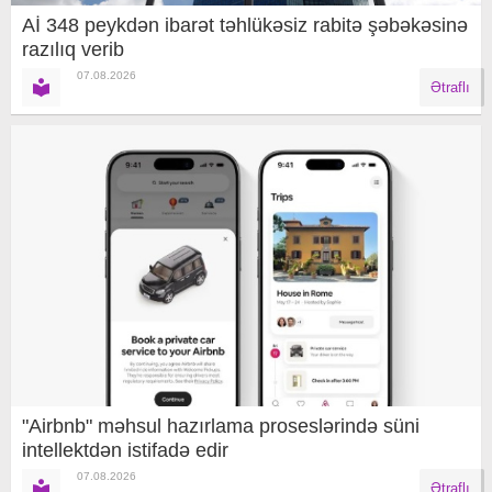
Aİ 348 peykdən ibarət təhlükəsiz rabitə şəbəkəsinə
razılıq verib
07.08.2026
Ətraflı
"Airbnb" məhsul hazırlama proseslərində süni
intellektdən istifadə edir
07.08.2026
Ətraflı