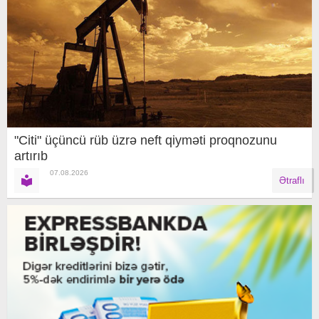
"Citi" üçüncü rüb üzrə neft qiyməti proqnozunu
artırıb
07.08.2026
Ətraflı