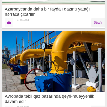
Azərbaycanda daha bir faydalı qazıntı yatağı
hərraca çıxarılır
07.08.2026
Ətraflı
Avropada təbii qaz bazarında qeyri-müəyyənlik
davam edir