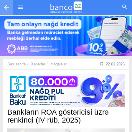
Skip to main content
Baş səhifə
Xəbərlər
Məqalələr
22.01.2026
Bankların ROA göstəricisi üzrə
renkinqi (IV rüb, 2025)