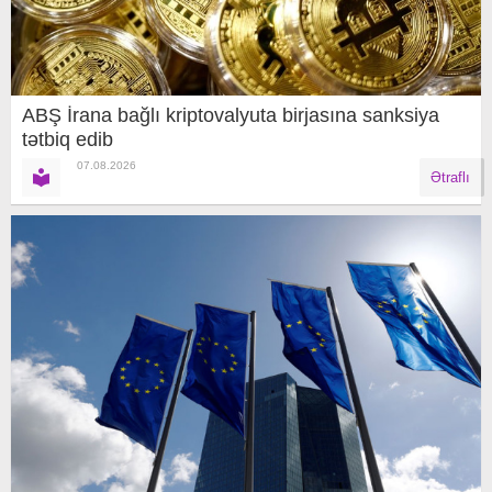
ABŞ İrana bağlı kriptovalyuta birjasına sanksiya
tətbiq edib
07.08.2026
Ətraflı