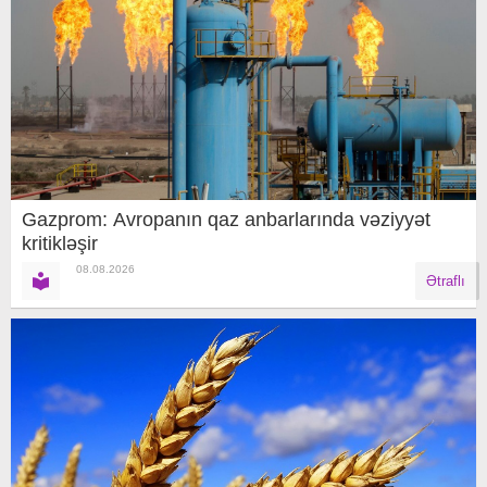
Gazprom: Avropanın qaz anbarlarında vəziyyət
kritikləşir
08.08.2026
Ətraflı