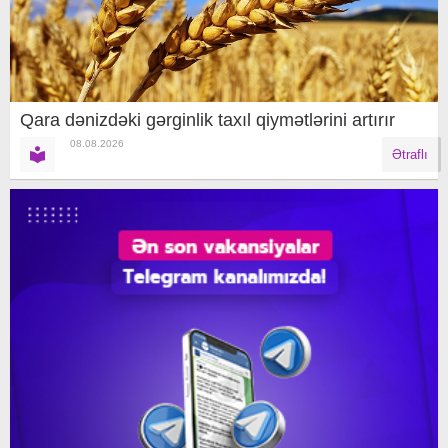
Qara dənizdəki gərginlik taxıl qiymətlərini artırır
08.08.2026
Ətraflı