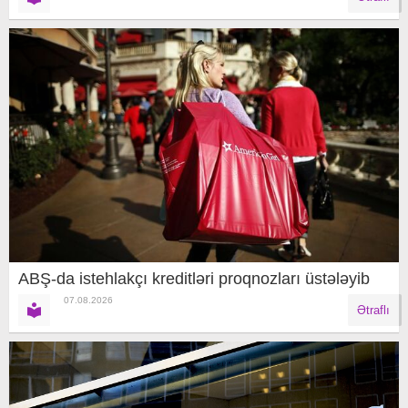
ABŞ-da istehlakçı kreditləri proqnozları üstələyib
07.08.2026
Ətraflı