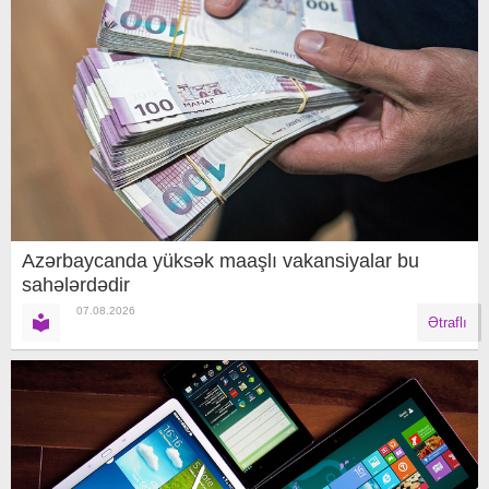
Azərbaycanda yüksək maaşlı vakansiyalar bu
sahələrdədir
07.08.2026
Ətraflı