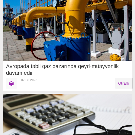
Avropada təbii qaz bazarında qeyri-müəyyənlik
davam edir
07.08.2026
Ətraflı