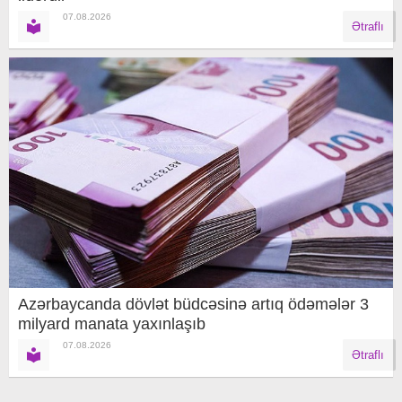
07.08.2026
Ətraflı
Azərbaycanda dövlət büdcəsinə artıq ödəmələr 3
milyard manata yaxınlaşıb
07.08.2026
Ətraflı