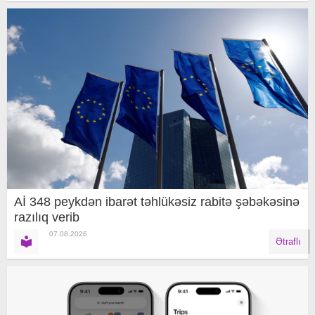
Aİ 348 peykdən ibarət təhlükəsiz rabitə şəbəkəsinə
razılıq verib
07.08.2026
Ətraflı