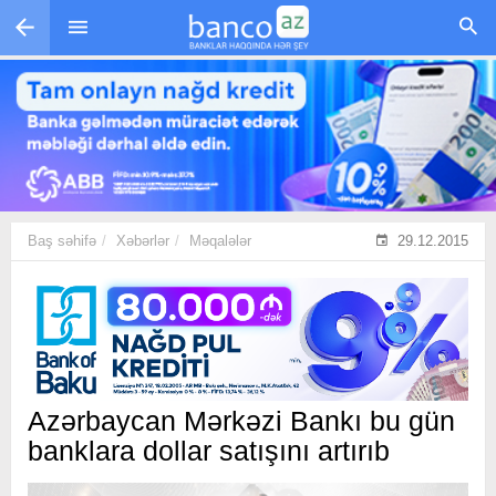
Skip to main content
Baş səhifə
Xəbərlər
Məqalələr
29.12.2015
​Azərbaycan Mərkəzi Bankı bu gün
banklara dollar satışını artırıb