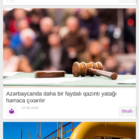
Azərbaycanda daha bir faydalı qazıntı yatağı
hərraca çıxarılır
07.08.2026
Ətraflı