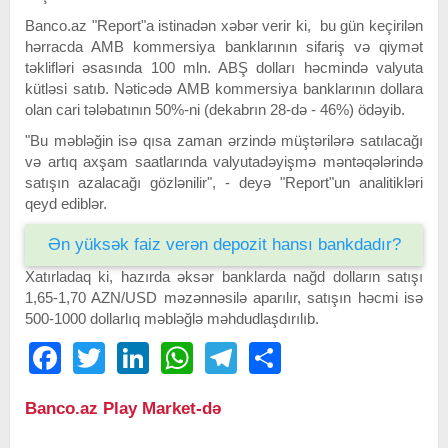
Banco.az "Report"a istinadən xəbər verir ki, bu gün keçirilən
hərracda AMB kommersiya banklarının sifariş və qiymət
təklifləri əsasında 100 mln. ABŞ dolları həcmində valyuta
kütləsi satıb. Nəticədə AMB kommersiya banklarının dollara
olan cari tələbatının 50%-ni (dekabrın 28-də - 46%) ödəyib.
"Bu məbləğin isə qısa zaman ərzində müştərilərə satılacağı
və artıq axşam saatlarında valyutadəyişmə məntəqələrində
satışın azalacağı gözlənilir", - deyə "Report"un analitikləri
qeyd ediblər.
Ən yüksək faiz verən depozit hansı bankdadır?
Xatırladaq ki, hazırda əksər banklarda nağd dolların satışı
1,65-1,70 AZN/USD məzənnəsilə aparılır, satışın həcmi isə
500-1000 dollarlıq məbləğlə məhdudlaşdırılıb.
Facebook
Twitter
LinkedIn
WhatsApp
Telegram
Share
Banco.az Play Market-də