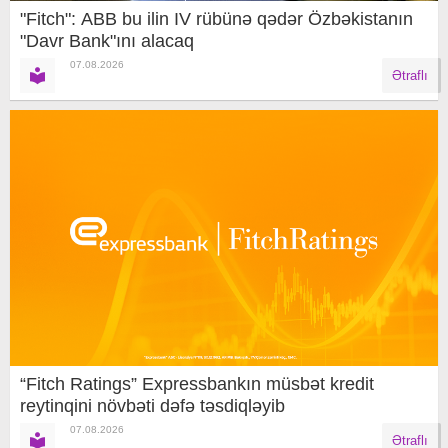
"Fitch": ABB bu ilin IV rübünə qədər Özbəkistanın
"Davr Bank"ını alacaq
07.08.2026
Ətraflı
“Fitch Ratings” Expressbankın müsbət kredit
reytinqini növbəti dəfə təsdiqləyib
07.08.2026
Ətraflı