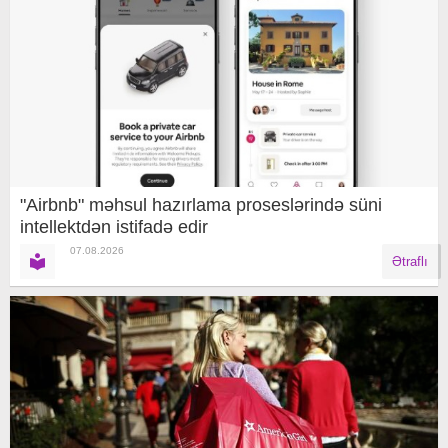
"Airbnb" məhsul hazırlama proseslərində süni
intellektdən istifadə edir
07.08.2026
Ətraflı