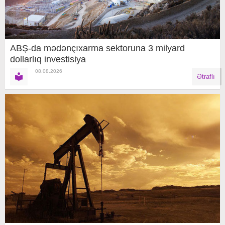
ABŞ-da mədənçıxarma sektoruna 3 milyard
dollarlıq investisiya
08.08.2026
Ətraflı