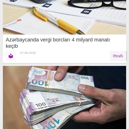
Azərbaycanda vergi borcları 4 milyard manatı
keçib
07.08.2026
Ətraflı