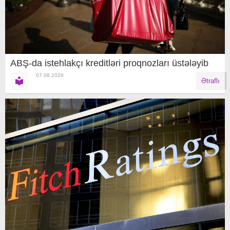
ABŞ-da istehlakçı kreditləri proqnozları üstələyib
07.08.2026
Ətraflı