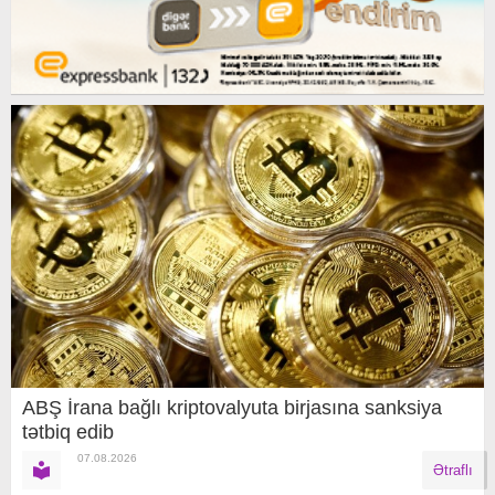
ABŞ İrana bağlı kriptovalyuta birjasına sanksiya
tətbiq edib
07.08.2026
Ətraflı