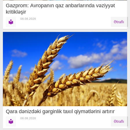
Gazprom: Avropanın qaz anbarlarında vəziyyət
kritikləşir
08.08.2026
Ətraflı
Qara dənizdəki gərginlik taxıl qiymətlərini artırır
08.08.2026
Ətraflı