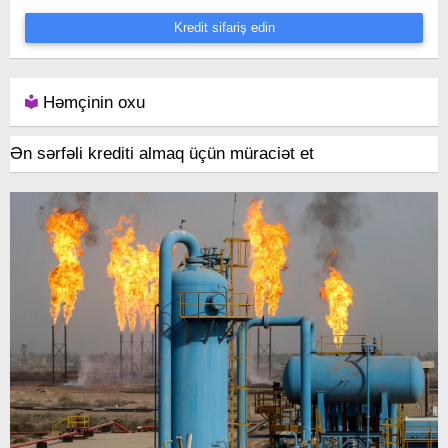
Kredit sifariş edin
Həmçinin oxu
Ən sərfəli krediti almaq üçün müraciət et