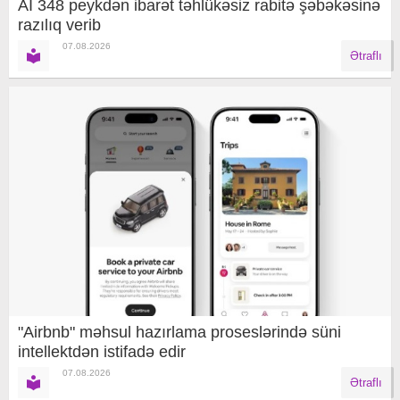
Aİ 348 peykdən ibarət təhlükəsiz rabitə şəbəkəsinə
razılıq verib
07.08.2026
Ətraflı
"Airbnb" məhsul hazırlama proseslərində süni
intellektdən istifadə edir
07.08.2026
Ətraflı