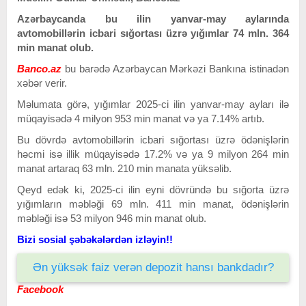
Azərbaycanda bu ilin yanvar-may aylarında
avtomobillərin icbari sığortası üzrə yığımlar 74 mln. 364
min manat olub.
Banco.az
bu barədə Azərbaycan Mərkəzi Bankına istinadən
xəbər verir.
Məlumata görə, yığımlar 2025-ci ilin yanvar-may ayları ilə
müqayisədə 4 milyon 953 min manat və ya 7.14% artıb.
Bu dövrdə avtomobillərin icbari sığortası üzrə ödənişlərin
həcmi isə illik müqayisədə 17.2% və ya 9 milyon 264 min
manat artaraq 63 mln. 210 min manata yüksəlib.
Qeyd edək ki, 2025-ci ilin eyni dövründə bu sığorta üzrə
yığımların məbləği 69 mln. 411 min manat, ödənişlərin
məbləği isə 53 milyon 946 min manat olub.
Bizi sosial şəbəkələrdən izləyin!!
Ən yüksək faiz verən depozit hansı bankdadır?
Facebook