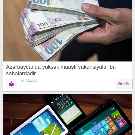
Azərbaycanda yüksək maaşlı vakansiyalar bu
sahələrdədir
07.08.2026
Ətraflı