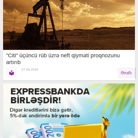
"Citi" üçüncü rüb üzrə neft qiyməti proqnozunu
artırıb
07.08.2026
Ətraflı