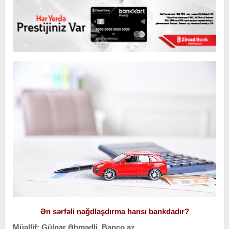
Ən sərfəli nağdlaşdırma hansı bankdadır?
Müəllif: Gülnar Əhmədli, Banco.az