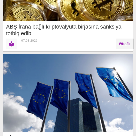
ABŞ İrana bağlı kriptovalyuta birjasına sanksiya
tətbiq edib
07.08.2026
Ətraflı