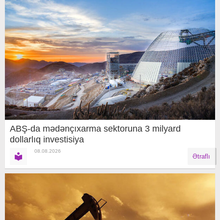
ABŞ-da mədənçıxarma sektoruna 3 milyard
dollarlıq investisiya
08.08.2026
Ətraflı