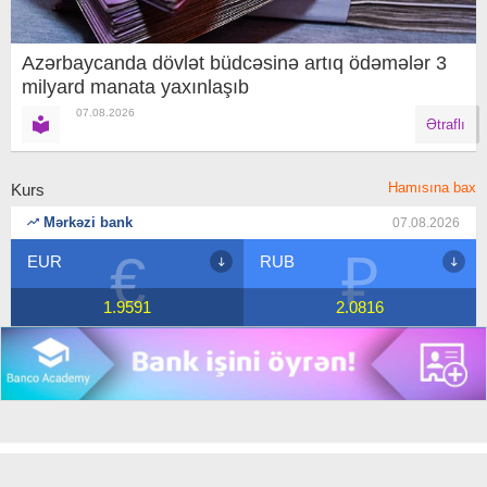
Azərbaycanda dövlət büdcəsinə artıq ödəmələr 3
milyard manata yaxınlaşıb
07.08.2026
Ətraflı
Hamısına bax
Kurs
Mərkəzi bank
07.08.2026
€
₽
EUR
RUB
1.9591
2.0816
Copyright © 2018 Banco.az