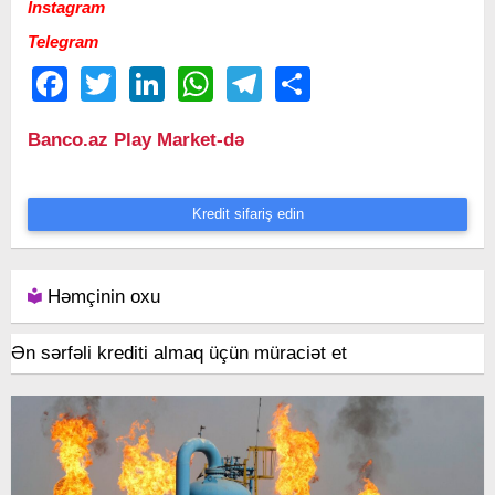
Instagram
Telegram
Facebook
Twitter
LinkedIn
WhatsApp
Telegram
Share
Banco.az Play Market-də
Kredit sifariş edin
Həmçinin oxu
Ən sərfəli krediti almaq üçün müraciət et