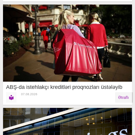
ABŞ-da istehlakçı kreditləri proqnozları üstələyib
07.08.2026
Ətraflı