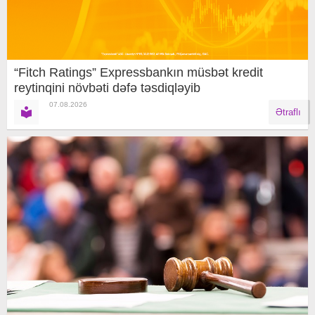
“Fitch Ratings” Expressbankın müsbət kredit
reytinqini növbəti dəfə təsdiqləyib
07.08.2026
Ətraflı