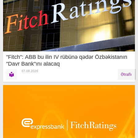
"Fitch": ABB bu ilin IV rübünə qədər Özbəkistanın
"Davr Bank"ını alacaq
07.08.2026
Ətraflı