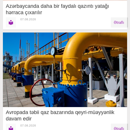
Azərbaycanda daha bir faydalı qazıntı yatağı
hərraca çıxarılır
07.08.2026
Ətraflı
Avropada təbii qaz bazarında qeyri-müəyyənlik
davam edir
07.08.2026
Ətraflı