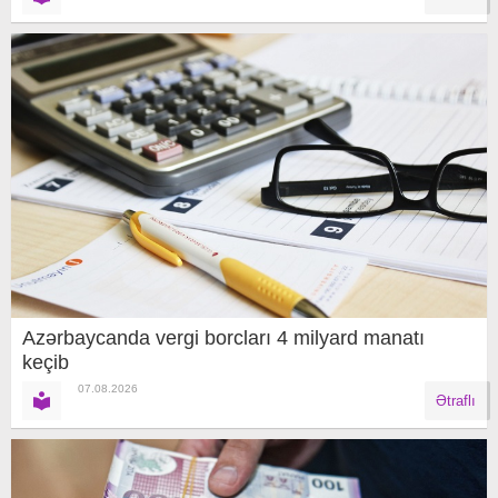
Azərbaycanda vergi borcları 4 milyard manatı
keçib
07.08.2026
Ətraflı