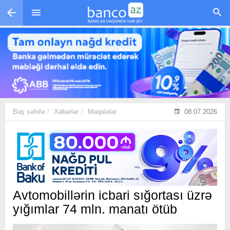
Skip to main content
Baş səhifə
Xəbərlər
Məqalələr
08.07.2026
Avtomobillərin icbari sığortası üzrə
yığımlar 74 mln. manatı ötüb