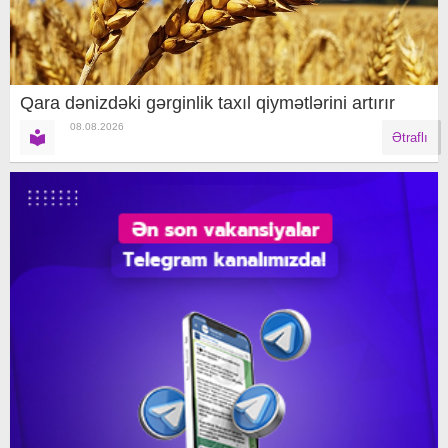
Qara dənizdəki gərginlik taxıl qiymətlərini artırır
08.08.2026
Ətraflı