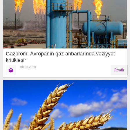
Gazprom: Avropanın qaz anbarlarında vəziyyət
kritikləşir
08.08.2026
Ətraflı