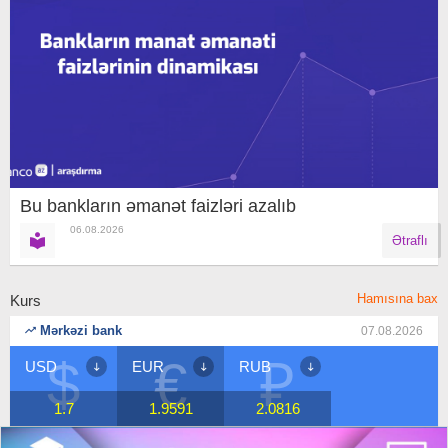
Bu bankların əmanət faizləri azalıb
06.08.2026
Ətraflı
Hamısına bax
Kurs
Mərkəzi bank
07.08.2026
$
€
₽
USD
EUR
RUB
1.7
1.9591
2.0816