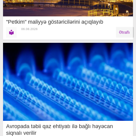
"Petkim" maliyyə göstəricilərini açıqlayıb
06.08.2026
Ətraflı
Avropada təbii qaz ehtiyatı ilə bağlı həyəcan
siqnalı verilir