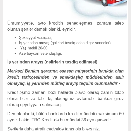
Ümumiyyətlə, avto kreditin sənədləşməsi zamanı tələb
olunan şərtlər demək olar ki, eynidir.
Şəxsiyyət vəsiqəsi,
İş yerindən arayış (gəlirləri təsdiq edən digər sənədlər)
Yaş həddi 20-60,
Azərbaycan vətəndaşlığı.
İş yerindən arayış (gəlirlərin təsdiq edilməsi)
Mərkəzi Bankın qərarına əsasən müştərinin bankda olan
kredit tarixçəsindən və əməkdaşlıq müddətindən asılı
olmayaq, iş yerindən mütləq arayış təqdim olunmalıdır -
Kreditləşmə zamanı bəzi hallarda əlavə olaraq zamin tələb
oluna bilər və təbii ki, alacağınız avtomobil bankda girov
olaraq qeydiyyata salınacaq.
Demək olar ki, bütün banklarda kredit müddəti maksimum 60
aydır. Lakin, TBC Kredit-də bu müddət 36 aya qədərdir.
Şərtlərlə daha ətraflı cədvəldə tanış ola bilərsiniz.