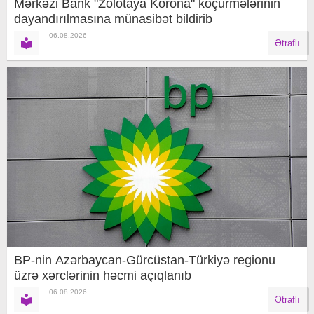
Mərkəzi Bank "Zolotaya Korona" köçürmələrinin
dayandırılmasına münasibət bildirib
06.08.2026
Ətraflı
BP-nin Azərbaycan-Gürcüstan-Türkiyə regionu
üzrə xərclərinin həcmi açıqlanıb
06.08.2026
Ətraflı