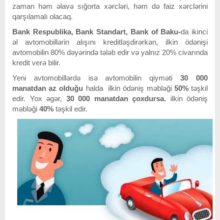
zaman həm əlavə sığorta xərcləri, həm də faiz xərclərini
qarşılamalı olacaq.
Bank Respublika, Bank Standart, Bank of Baku-
da ikinci
əl avtomobillərin alışını kreditləşdirərkən, ilkin ödənişi
avtomobilin 80% dəyərində tələb edir və yalnız 20% civarında
kredit verə bilir.
Yeni avtomobillərdə isə avtomobilin qiyməti
30 000
manatdan az olduğu
halda ilkin ödəniş məbləği
50%
təşkil
edir. Yox əgər,
30 000 manatdan çoxdursa
, ilkin ödəniş
məbləği
40%
təşkil edir.