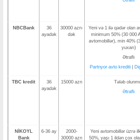
NBCBank
36
30000 azn-
Yeni və 1 ilə qədər olan a
ayadək
dək
minimum 50% (30 000 A
avtomobillər), min 40% 
yuxarı)
Ətraflı
Partnyor аvto krediti
|
Di
TBC kredit
36
15000 azn
Tələb olunm
ayadək
Ətraflı
NİKOYL
6-36 ay
2000-
Yeni avtomobillər üzrə il
Bank
30000 azn
50%, yaşı 1 ildən çox ola