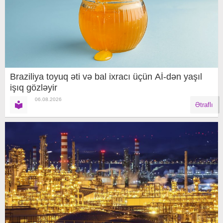
Braziliya toyuq əti və bal ixracı üçün Aİ-dən yaşıl
işıq gözləyir
06.08.2026
Ətraflı