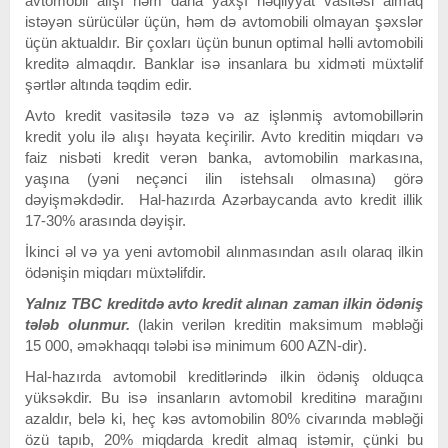
avtomobil alışı həm daha yaxşı nəqliyyat vasitəsi almaq
istəyən sürücülər üçün, həm də avtomobili olmayan şəxslər
üçün aktualdır. Bir çoxları üçün bunun optimal həlli avtomobili
kreditə almaqdır. Banklar isə insanlara bu xidməti müxtəlif
şərtlər altında təqdim edir.
Avto kredit vasitəsilə təzə və az işlənmiş avtomobillərin
kredit yolu ilə alışı həyata keçirilir. Avto kreditin miqdarı və
faiz nisbəti kredit verən banka, avtomobilin markasına,
yaşına (yəni neçənci ilin istehsalı olmasına) görə
dəyişməkdədir. Hal-hazırda Azərbaycanda avto kredit illik
17-30% arasında dəyişir.
İkinci əl və ya yeni avtomobil alınmasından asılı olaraq ilkin
ödənişin miqdarı müxtəlifdir.
Yalnız TBC kreditdə avto kredit alınan zaman ilkin ödəniş
tələb olunmur.
(lakin verilən kreditin maksimum məbləği
15 000, əməkhaqqı tələbi isə minimum 600 AZN-dir).
Hal-hazırda avtomobil kreditlərində ilkin ödəniş olduqca
yüksəkdir. Bu isə insanların avtomobil kreditinə marağını
azaldır, belə ki, heç kəs avtomobilin 80% civarında məbləği
özü tapıb, 20% miqdarda kredit almaq istəmir, çünki bu