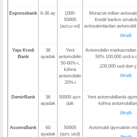
Expressbank
6-36 ay
1000-
Müraciət edilən avtosalo
50000
Kredit bankın əməkdaş
(azn,u sd)
avtosalonlardan avtomobil a
Ətraflı
Yapı Kredi
36
Yeni
Avtomobilin markasından a
Bank
ayadək
avtomobilin
50% 100.000 usd-ə 
50-60%-i,
,100.000 usd-dən 
köhnə
Ətraflı
avtomobilin
20%-i
DəmirBank
36
50000 azn-
Yeni avtomobillərdə qiym
ayadək
dək
köhnə avtomobillər
Ətraflı
AccessBank
60
50000
Avtomobil qiymətinin m
ayadək
(azn, usd)
Ətraflı