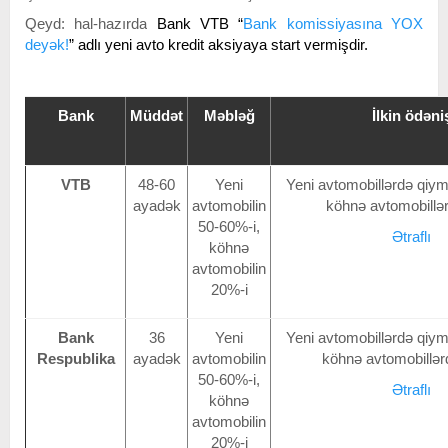
Qeyd: hal-hazırda
Bank VTB “
Bank komissiyasına YOX
deyək!
” adlı yeni avto kredit aksiyaya start vermişdir.
Bank
Müddət
Məbləğ
İlkin ödəni
VTB
48-60
Yeni
Yeni avtomobillərdə qiym
ayadək
avtomobilin
köhnə avtomobillə
50-60%-i,
Ətraflı
köhnə
avtomobilin
20%-i
Bank
36
Yeni
Yeni avtomobillərdə qiym
Respublika
ayadək
avtomobilin
köhnə avtomobillər
50-60%-i,
Ətraflı
köhnə
avtomobilin
20%-i