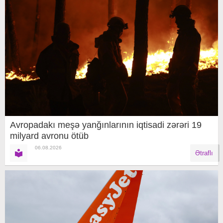
Avropadakı meşə yanğınlarının iqtisadi zərəri 19
milyard avronu ötüb
06.08.2026
Ətraflı