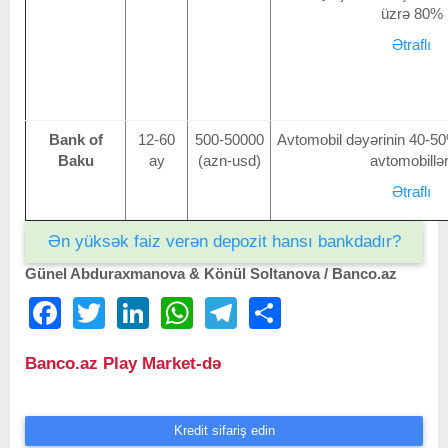
üzrə 80%
Ətraflı
Bank of
12-60
500-50000
Avtomobil dəyərinin 40-50%
Baku
ay
(azn-usd)
avtomobillər
Ətraflı
Ən yüksək faiz verən depozit hansı bankdadır?
Günel Abduraxmanova & Könül Soltanova / Banco.az
Facebook
Twitter
LinkedIn
WhatsApp
Telegram
Share
Banco.az Play Market-də
Kredit sifariş edin