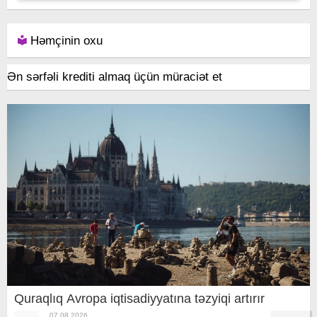
Həmçinin oxu
Ən sərfəli krediti almaq üçün müraciət et
Quraqlıq Avropa iqtisadiyyatına təzyiqi artırır
07.08.2026