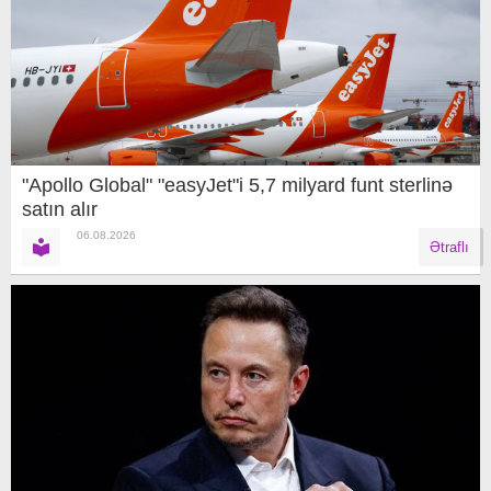
"Apollo Global" "easyJet"i 5,7 milyard funt sterlinə
satın alır
06.08.2026
Ətraflı