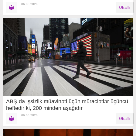
06.08.2026
Ətraflı
ABŞ-da işsizlik müavinəti üçün müraciətlər üçüncü
həftədir ki, 200 mindən aşağıdır
06.08.2026
Ətraflı