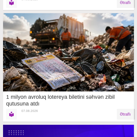
Ətraflı
1 milyon avroluq lotereya biletini səhvən zibil
qutusuna atdı
07.08.2026
Ətraflı