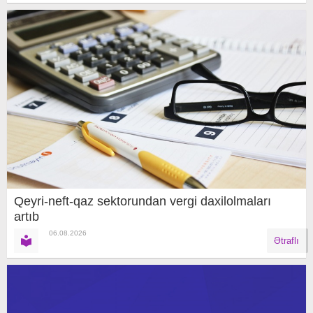
Qeyri-neft-qaz sektorundan vergi daxilolmaları
artıb
06.08.2026
Ətraflı