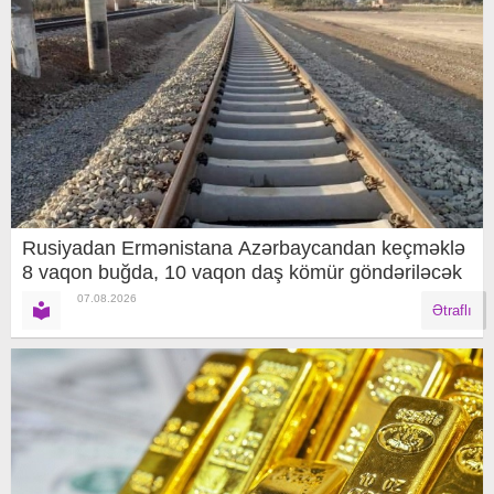
Rusiyadan Ermənistana Azərbaycandan keçməklə
8 vaqon buğda, 10 vaqon daş kömür göndəriləcək
07.08.2026
Ətraflı