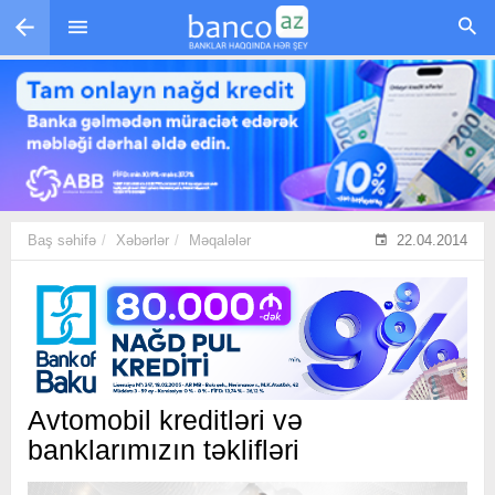
Skip to main content
Baş səhifə
Xəbərlər
Məqalələr
22.04.2014
Avtomobil kreditləri və
banklarımızın təklifləri