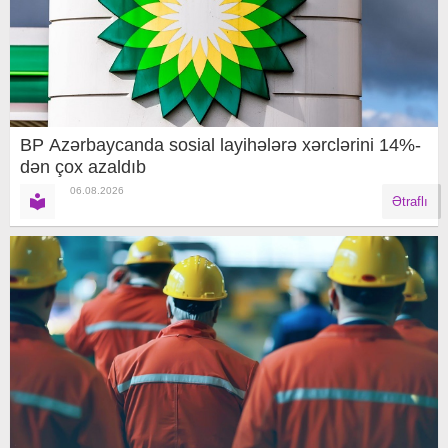
BP Azərbaycanda sosial layihələrə xərclərini 14%-
dən çox azaldıb
06.08.2026
Ətraflı