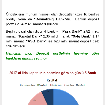
Öhdəliklərin mühüm hissəsi olan depozitlər üzrə ilk beşliyə
liderliyi yenə də
"Beynəlxalq Bank"
dır. Bankın depozit
portfeli 2.64 mlrd. manat təşkil edir.
Beşliyə daxil olan digər 4 bank -
"Paşa Bank"
2,82 mlrd.
manat,
"Kapital Bank"
2,36 mlrd. manat,
"Xalq Bank"
1.17
mln. manat,
"ASB Bank
" isə 628 mln. manat depozit cəlb
edə bilmişdir.
Həmçinin bax: Depozit portfelinin həcminə görə
bankların ümumi reytinqi
2017-ci ildə kapitalının həcminə görə ən güclü 5 Bank