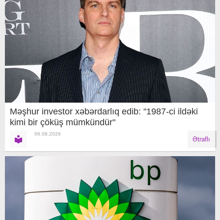
Məşhur investor xəbərdarlıq edib: "1987-ci ildəki
kimi bir çöküş mümkündür"
06.08.2026
Ətraflı