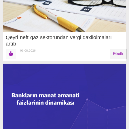
Qeyri-neft-qaz sektorundan vergi daxilolmaları
artıb
06.08.2026
Ətraflı