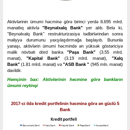
Aktivlərinin ümumi həcminə görə birinci yerdə 8.695 mlrd.
manatlıq aktivlə
"Beynəlxalq Bank"
yer alıb. Belə ki,
"Beynəlxalq Bank" restrukturizasiya tədbirlərindən sonra
maliyyə durumunu yaxşılaşdırmağa başlayıb. Bununla
yanaşı, aktivlərin ümumi həcmində ən yüksək göstəriciyə
malik növbəti dörd banka
"Paşa Bank"
(3.55 mlrd.
manat),
"Kapital Bank"
(3.19 mlrd. manat),
"Xalq
Bank"
(1.81 mlrd. manat) və
"ASB Bank "
(945 mln. manat)
daxildir.
Həmçinin bax: Aktivlərinin həcminə görə bankların
ümumi reytinqi
2017-ci ildə kredit portfelinin həcminə görə ən güclü 5
Bank