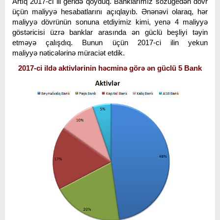
Artıq 2017-ci ili geridə qoyduq. Banklarımız sözügedən dövr
üçün maliyyə hesabatlarını açıqlayıb. Ənənəvi olaraq, hər
maliyyə dövrünün sonuna etdiyimiz kimi, yenə 4 maliyyə
göstəricisi üzrə banklar arasında ən güclü beşliyi təyin
etməyə çalışdıq. Bunun üçün 2017-ci ilin yekun
maliyyə nəticələrinə müraciət etdik.
2017-ci ildə aktivlərinin həcminə görə ən güclü 5 Bank