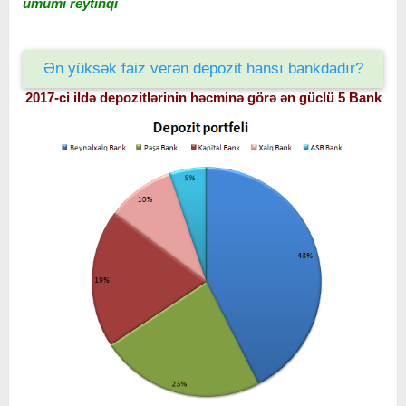
ümumi reytinqi
Ən yüksək faiz verən depozit hansı bankdadır?
2017-ci ildə depozitlər
inin həcminə görə ən güclü 5 Bank