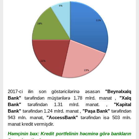
2017-ci ilin son göstəricilərinə əsasən
"Beynəlxalq
Bank"
tərəfindən müştərilərə
1.78 mlrd. manat ,
"Xalq
Bank"
tərəfindən 1.31 mlrd. manat. ,
"Kapital
Bank"
tərəfindən 1.24 mlrd. manat ,
"Paşa Bank"
tərəfindən
943 mln. manat,
"AccessBank"
tərəfindən isə 503 mln.
manat kredit vermişdir.
Həmçinin bax: Kredit portfelinin həcminə görə bankların