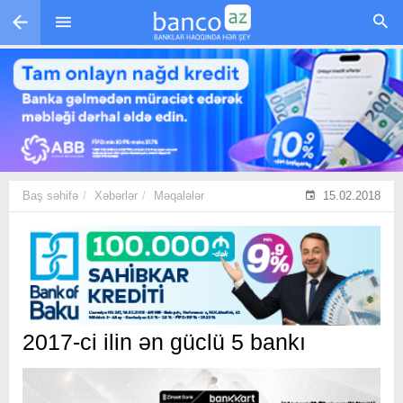
Skip to main content
Baş səhifə
Xəbərlər
Məqalələr
15.02.2018
2017-ci ilin ən güclü 5 bankı