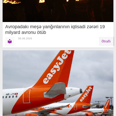
Avropadakı meşə yanğınlarının iqtisadi zərəri 19
milyard avronu ötüb
06.08.2026
Ətraflı