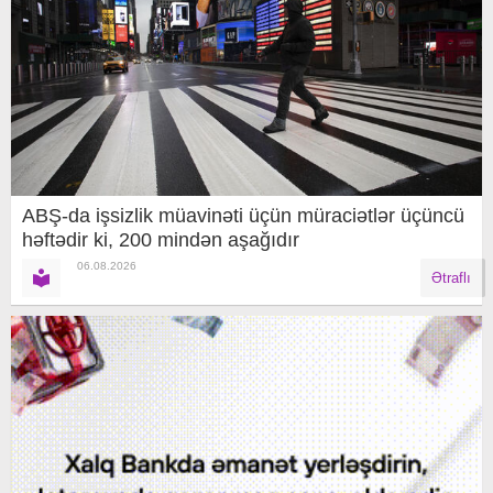
ABŞ-da işsizlik müavinəti üçün müraciətlər üçüncü
həftədir ki, 200 mindən aşağıdır
06.08.2026
Ətraflı