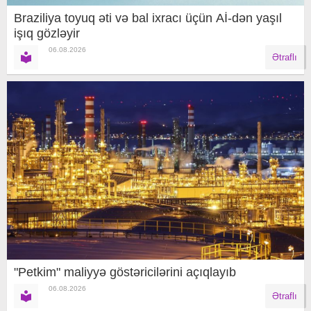
Braziliya toyuq əti və bal ixracı üçün Aİ-dən yaşıl
işıq gözləyir
06.08.2026
Ətraflı
"Petkim" maliyyə göstəricilərini açıqlayıb
06.08.2026
Ətraflı