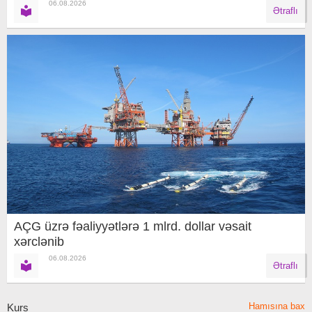
06.08.2026
Ətraflı
AÇG üzrə fəaliyyətlərə 1 mlrd. dollar vəsait
xərclənib
06.08.2026
Ətraflı
Hamısına bax
Kurs