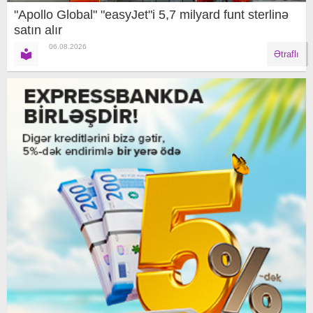
"Apollo Global" "easyJet"i 5,7 milyard funt sterlinə
satın alır
06.08.2026
Ətraflı