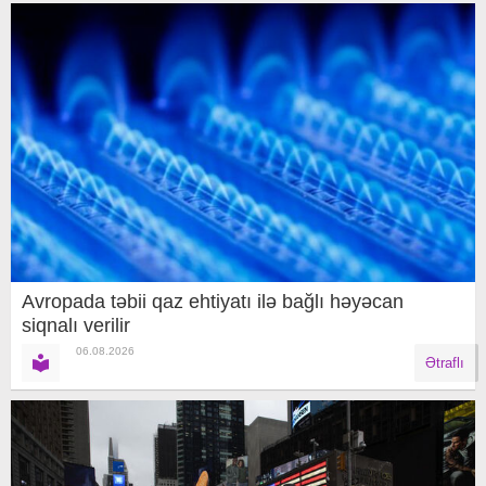
Avropada təbii qaz ehtiyatı ilə bağlı həyəcan
siqnalı verilir
06.08.2026
Ətraflı