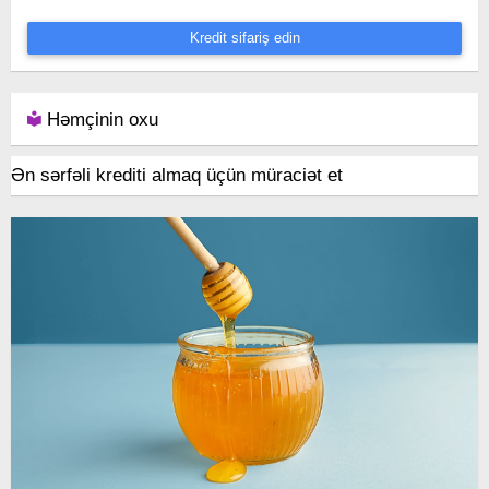
Kredit sifariş edin
Həmçinin oxu
Ən sərfəli krediti almaq üçün müraciət et