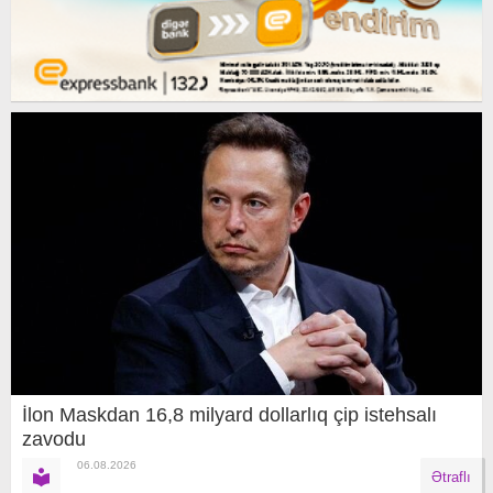
İlon Maskdan 16,8 milyard dollarlıq çip istehsalı
zavodu
06.08.2026
Ətraflı