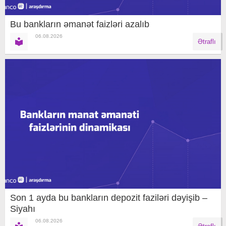
Bu bankların əmanət faizləri azalıb
06.08.2026
Ətraflı
Son 1 ayda bu bankların depozit faziləri dəyişib –
Siyahı
06.08.2026