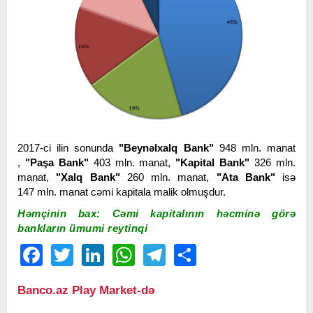
2017-ci ilin sonunda
"Beynəlxalq Bank"
948 mln. manat
,
"Paşa Bank"
403 mln. manat,
"Kapital Bank"
326 mln.
manat,
"Xalq Bank"
260 mln. manat,
"Ata Bank"
isə
147 mln. manat cəmi kapitala malik olmuşdur.
Həmçinin bax: Cəmi kapitalının həcminə görə
bankların ümumi reytinqi
Facebook
Twitter
LinkedIn
WhatsApp
Telegram
Share
Banco.az Play Market-də