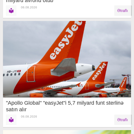
milyard avronu ötüb
06.08.2026
Ətraflı
"Apollo Global" "easyJet"i 5,7 milyard funt sterlinə
satın alır
06.08.2026
Ətraflı