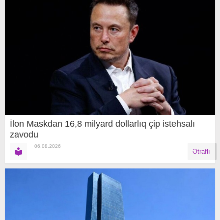
İlon Maskdan 16,8 milyard dollarlıq çip istehsalı
zavodu
06.08.2026
Ətraflı