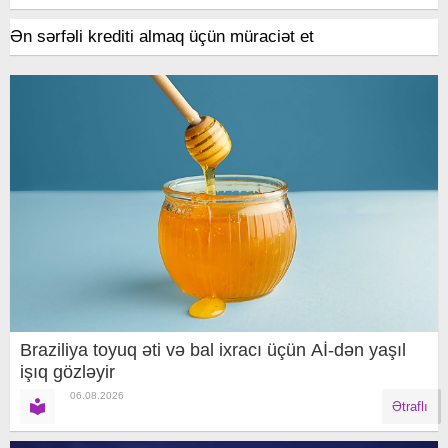
Ən sərfəli krediti almaq üçün müraciət et
Braziliya toyuq əti və bal ixracı üçün Aİ-dən yaşıl
işıq gözləyir
06.08.2026
Ətraflı