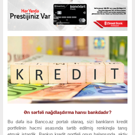
Ən sərfəli nağdlaşdırma hansı bankdadır?
Bu dəfə isə Banco.az portalı olaraq, sizi bankların kredit
portfelinin həcmi əsasında tərtib edilmiş renkinqlə tanış
etmək istərdik. Bankın kredit portfeli onun balansında, aktiv