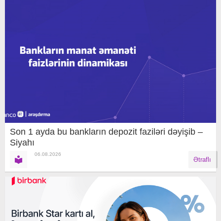
Son 1 ayda bu bankların depozit faziləri dəyişib –
Siyahı
06.08.2026
Ətraflı