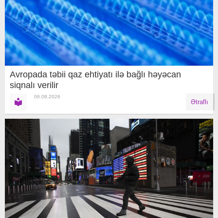
Avropada təbii qaz ehtiyatı ilə bağlı həyəcan
siqnalı verilir
06.08.2026
Ətraflı