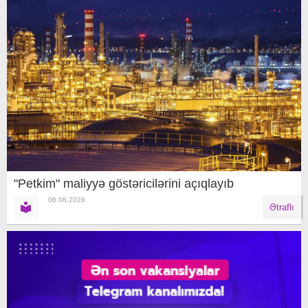
"Petkim" maliyyə göstəricilərini açıqlayıb
06.08.2026
Ətraflı