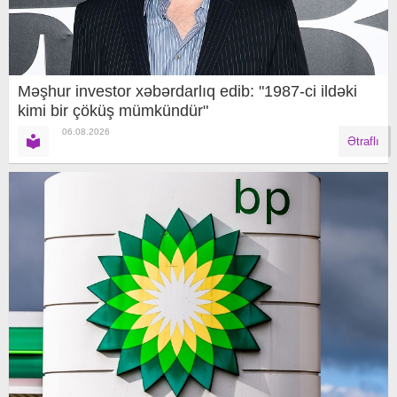
Məşhur investor xəbərdarlıq edib: "1987-ci ildəki
kimi bir çöküş mümkündür"
06.08.2026
Ətraflı