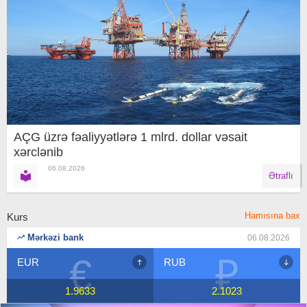
AÇG üzrə fəaliyyətlərə 1 mlrd. dollar vəsait
xərclənib
06.08.2026
Ətraflı
Hamısına bax
Kurs
Mərkəzi bank
06.08.2026
€
₽
EUR
RUB
1.9633
2.1023