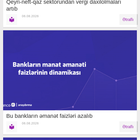
Qeyri-neft-qaz sektorundan vergi daxilolmaları
artıb
06.08.2026
Ətraflı
Bu bankların əmanət faizləri azalıb
06.08.2026
Ətraflı