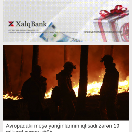
Avropadakı meşə yanğınlarının iqtisadi zərəri 19