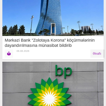
Mərkəzi Bank "Zolotaya Korona" köçürmələrinin
dayandırılmasına münasibət bildirib
06.08.2026
Ətraflı