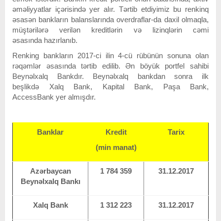
əməliyyatlar içərisində yer alır. Tərtib etdiyimiz bu renkinq
əsasən bankların balanslarında overdraflar-da daxil olmaqla,
müştərilərə verilən kreditlərin və lizinqlərin cəmi
əsasında hazırlanıb.
Renking bankların 2017-ci ilin 4-cü rübünün sonuna olan
rəqəmlər əsasında tərtib edilib. Ən böyük portfel sahibi
Beynəlxalq Bankdır.
Beynəlxalq bankdan sonra ilk
beşlikd
ə
Xalq Bank, Kapital Bank, Paşa Bank,
AccessBank
yer almışdır.
Banklar
Kredit
Tarix
(min manat)
Azərbaycan
1 784 359
31.12.2017
Beynəlxalq Bankı
Xalq Bank
1 312 223
31.12.2017