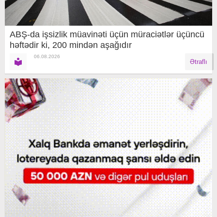
ABŞ-da işsizlik müavinəti üçün müraciətlər üçüncü
həftədir ki, 200 mindən aşağıdır
06.08.2026
Ətraflı