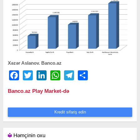
Xəzər Aslanov. Banco.az
Facebook
Twitter
LinkedIn
WhatsApp
Telegram
Share
Banco.az Play Market-də
Kredit sifariş edin
Həmçinin oxu