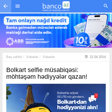
Skip to main content
Baş səhifə
Xəbərlər
Xəbərlər
22.04.2014
Bolkart selfie müsabiqəsi:
möhtəşəm hədiyyələr qazan!