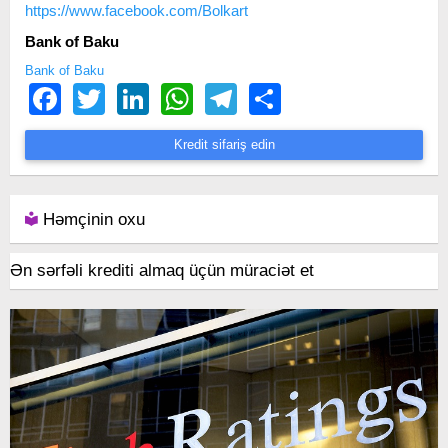
https://www.facebook.com/Bolkart
Bank of Baku
Bank of Baku
Facebook
Twitter
LinkedIn
WhatsApp
Telegram
Share
Kredit sifariş edin
Həmçinin oxu
Ən sərfəli krediti almaq üçün müraciət et