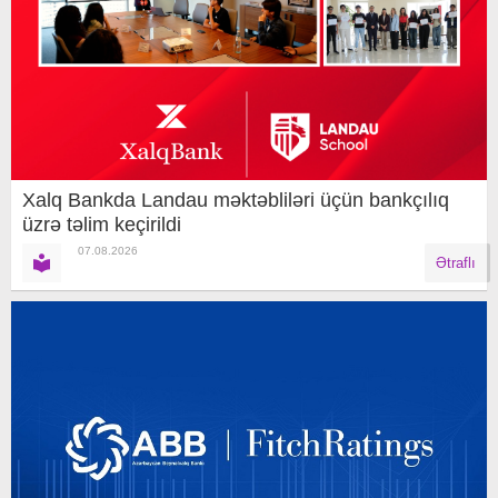
Xalq Bankda Landau məktəbliləri üçün bankçılıq
üzrə təlim keçirildi
07.08.2026
Ətraflı