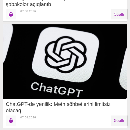
şəbəkələr açıqlanıb
07.08.2026
Ətraflı
ChatGPT-də yenilik: Mətn söhbətlərini limitsiz
olacaq
07.08.2026
Ətraflı