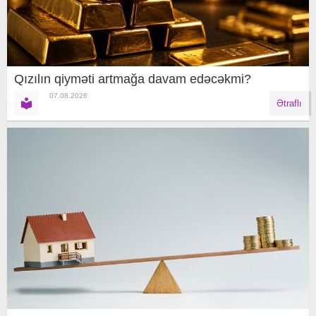
Qızılın qiyməti artmağa davam edəcəkmi?
07.08.2026
Ətraflı