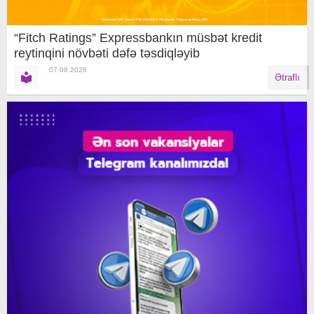
“Fitch Ratings” Expressbankın müsbət kredit
reytinqini növbəti dəfə təsdiqləyib
07.08.2026
Ətraflı