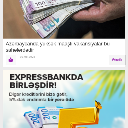
Azərbaycanda yüksək maaşlı vakansiyalar bu
sahələrdədir
07.08.2026
Ətraflı