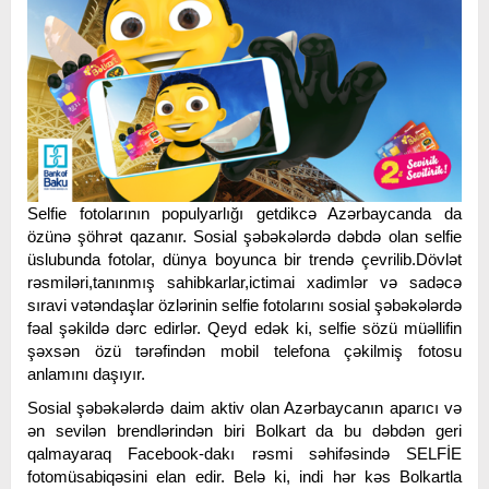
Selfie fotolarının populyarlığı getdikcə Azərbaycanda da
özünə şöhrət qazanır. Sosial şəbəkələrdə dəbdə olan selfie
üslubunda fotolar, dünya boyunca bir trendə çevrilib.Dövlət
rəsmiləri,tanınmış sahibkarlar,ictimai xadimlər və sadəcə
sıravi vətəndaşlar özlərinin selfie fotolarını sosial şəbəkələrdə
fəal şəkildə dərc edirlər. Qeyd edək ki, selfie sözü müəllifin
şəxsən özü tərəfindən mobil telefona çəkilmiş fotosu
anlamını daşıyır.
Sosial şəbəkələrdə daim aktiv olan Azərbaycanın aparıcı və
ən sevilən brendlərindən biri Bolkart da bu dəbdən geri
qalmayaraq Facebook-dakı rəsmi səhifəsində SELFİE
fotomüsabiqəsini elan edir. Belə ki, indi hər kəs Bolkartla