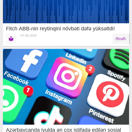
Fitch ABB-nin reytinqini növbəti dəfə yüksəltdi!
07.08.2026
Ətraflı
Azərbaycanda iyulda ən çox istifadə edilən sosial