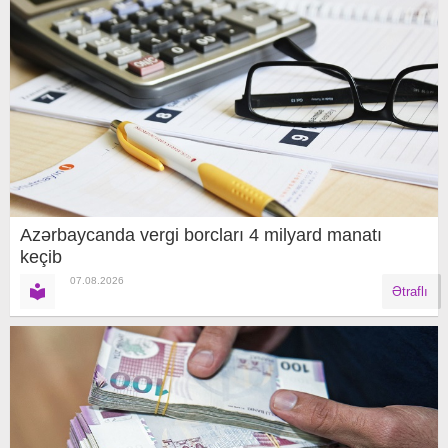
Azərbaycanda vergi borcları 4 milyard manatı
keçib
07.08.2026
Ətraflı