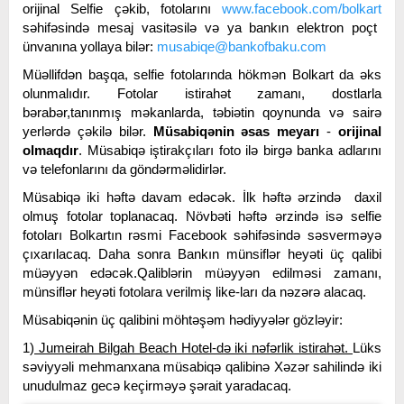
orijinal Selfie çəkib, fotolarını
www.facebook.com/bolkart
səhifəsində mesaj vasitəsilə və ya bankın elektron poçt
ünvanına yollaya bilər:
musabiqe@bankofbaku.com
Müəllifdən başqa, selfie fotolarında hökmən Bolkart da əks
olunmalıdır. Fotolar istirahət zamanı, dostlarla
bərabər,tanınmış məkanlarda, təbiətin qoynunda və sairə
yerlərdə çəkilə bilər.
Müsabiqənin əsas meyarı
-
orijinal
olmaqdır
. Müsabiqə iştirakçıları foto ilə birgə banka adlarını
və telefonlarını da göndərməlidirlər.
Müsabiqə iki həftə davam edəcək. İlk həftə ərzində daxil
olmuş fotolar toplanacaq. Növbəti həftə ərzində isə selfie
fotoları Bolkartın rəsmi Facebook səhifəsində səsverməyə
çıxarılacaq. Daha sonra Bankın münsiflər heyəti üç qalibi
müəyyən edəcək.Qaliblərin müəyyən edilməsi zamanı,
münsiflər heyəti fotolara verilmiş like-ları da nəzərə alacaq.
Müsabiqənin üç qalibini möhtəşəm hədiyyələr gözləyir:
1)
Jumeirah Bilgah Beach Hotel-də iki nəfərlik istirahət.
Lüks
səviyyəli mehmanxana müsabiqə qalibinə Xəzər sahilində iki
unudulmaz gecə keçirməyə şərait yaradacaq.