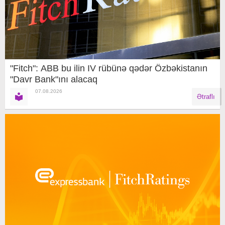
"Fitch": ABB bu ilin IV rübünə qədər Özbəkistanın
"Davr Bank"ını alacaq
07.08.2026
Ətraflı