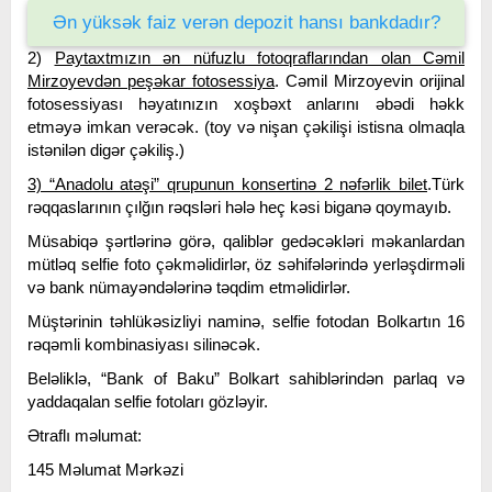
Ən yüksək faiz verən depozit hansı bankdadır?
2)
Paytaxtmızın ən nüfuzlu fotoqraflarından olan Cəmil
Mirzoyevdən peşəkar fotosessiya
. Cəmil Mirzoyevin orijinal
fotosessiyası həyatınızın xoşbəxt anlarını əbədi həkk
etməyə imkan verəcək. (toy və nişan çəkilişi istisna olmaqla
istənilən digər çəkiliş.)
3) “Anadolu atəşi” qrupunun konsertinə 2 nəfərlik bilet
.Türk
rəqqaslarının çılğın rəqsləri hələ heç kəsi biganə qoymayıb.
Müsabiqə şərtlərinə görə, qaliblər gedəcəkləri məkanlardan
mütləq selfie foto çəkməlidirlər, öz səhifələrində yerləşdirməli
və bank nümayəndələrinə təqdim etməlidirlər.
Müştərinin təhlükəsizliyi naminə, selfie fotodan Bolkartın 16
rəqəmli kombinasiyası silinəcək.
Beləliklə, “Bank of Baku” Bolkart sahiblərindən parlaq və
yaddaqalan selfie fotoları gözləyir.
Ətraflı məlumat:
145 Məlumat Mərkəzi