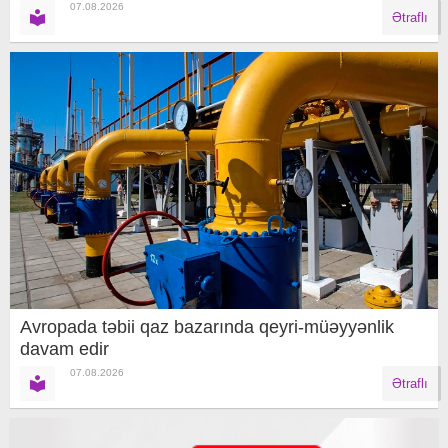
07.08.2026
Ətraflı
Avropada təbii qaz bazarında qeyri-müəyyənlik
davam edir
07.08.2026
Ətraflı