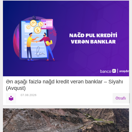
Ən aşağı faizlə nağd kredit verən banklar – Siyahı
(Avqust)
07.08.2026
Ətraflı