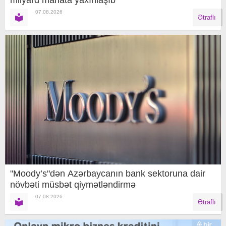
milyard manata yaxınlaşıb
07.08.2026
Ətraflı
"Moody’s"dən Azərbaycanın bank sektoruna dair
növbəti müsbət qiymətləndirmə
07.08.2026
Ətraflı