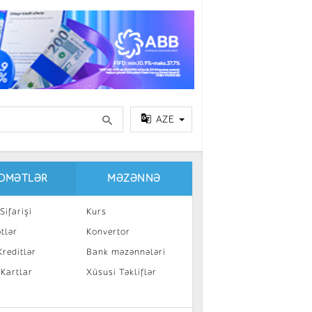
AZE
IDMƏTLƏR
MƏZƏNNƏ
Sifarişi
Kurs
tlər
Konvertor
reditlər
Bank məzənnələri
 Kartlar
Xüsusi Təkliflər
a