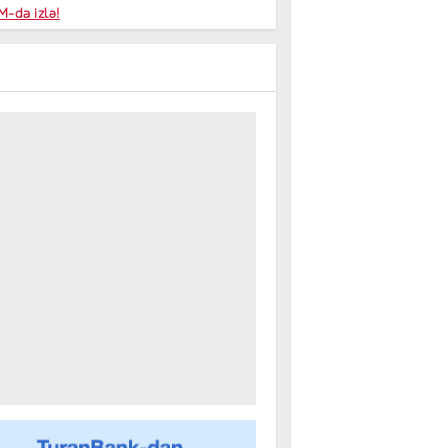
niyalar
-da izlə!
farişi