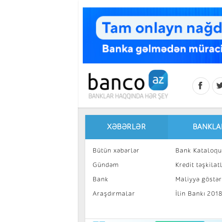
Skip to main content
XƏBƏRLƏR
BANKLA
Bütün xəbərlər
Bank Kataloqu
Gündəm
Kredit təşkilatl
Bank
Maliyyə göstəri
Araşdırmalar
İlin Bankı 201
İnvestisiya