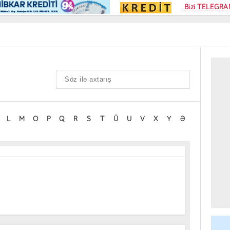
Kampa
Bizi TELEGRAM
Kart si
L
M
O
P
Q
R
S
T
Ü
U
V
X
Y
Ə