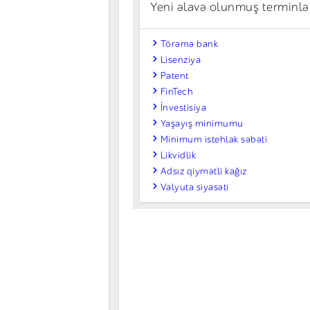
Yeni əlavə olunmuş terminlə
Törəmə bank
Lisenziya
Patent
FinTech
İnvestisiya
Yaşayış minimumu
Minimum istehlak səbəti
Likvidlik
Adsız qiymətli kağız
Valyuta siyasəti