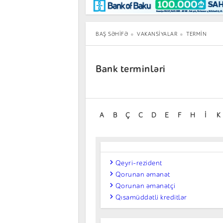
Maraqlı
BancoTV
Müsahibə
BAŞ SƏHIFƏ
VAKANSIYALAR
TERMIN
Bank terminləri
A
B
Ç
C
D
E
F
H
İ
K
Qeyri-rezident
Qorunan əmanət
Qorunan əmanətçi
Qısamüddətli kreditlər