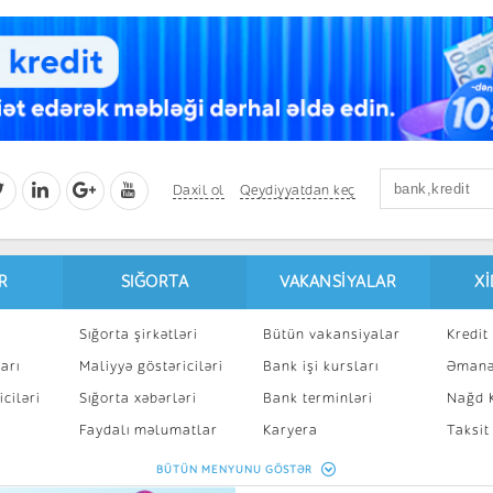
Daxil ol
Qeydiyyatdan keç
R
SIĞORTA
VAKANSIYALAR
X
Sığorta şirkətləri
Bütün vakansiyalar
Kredit 
arı
Maliyyə göstəriciləri
Bank işi kursları
Əmanə
ciləri
Sığorta xəbərləri
Bank terminləri
Nağd K
8
Faydalı məlumatlar
Karyera
Taksit
Sığorta kalkulyatoru
Peşakar inkişaf
İpotek
BÜTÜN MENYUNU GÖSTƏR