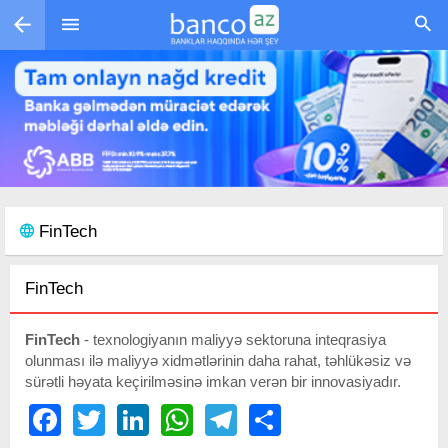
Skip to main content
FinTech
FinTech
FinTech
- texnologiyanın maliyyə sektoruna inteqrasiya
olunması ilə maliyyə xidmətlərinin daha rahat, təhlükəsiz və
sürətli həyata keçirilməsinə imkan verən bir innovasiyadır.
Facebook
Twitter
LinkedIn
WhatsApp
Telegram
Share