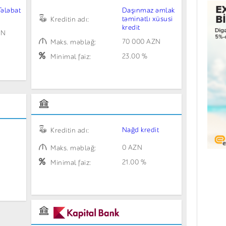
Tələbat
Daşınmaz əmlak
təminatlı xüsusi
Kreditin adı:
kredit
ZN
70 000 AZN
Maks. məbləğ:
23.00 %
Minimal faiz:
Nağd kredit
Kreditin adı:
0 AZN
Maks. məbləğ:
21.00 %
Minimal faiz: