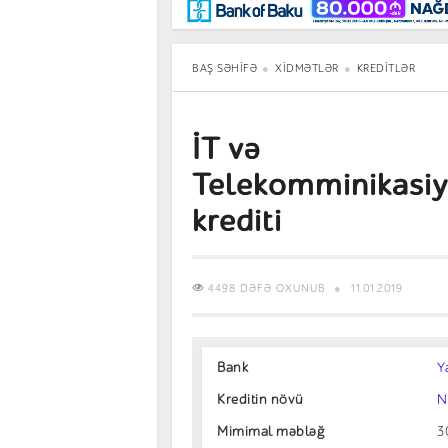
Maraqlı
BancoTV
Müsahibə
BAŞ SƏHIFƏ
XIDMƏTLƏR
KREDITLƏR
İT və
Telekomminikasi
krediti
4498 DƏFƏ OXUNUB
11.01.2019
Bank
Y
Kreditin növü
N
Mimimal məbləğ
3