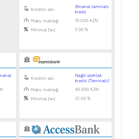
Əmanət təminatlı
Kreditin adı:
kredit
10 000 AZN
Maks. məbləğ:
5.00 %
Minimal faiz:
 manat
Nağd istehlak
Kreditin adı:
krediti (Təminatlı)
ZN
40 000 AZN
Maks. məbləğ:
22.00 %
Minimal faiz: