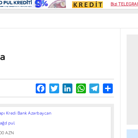
Kampa
Bizi TELEGRAM
Kart si
ya
Facebook
Twitter
LinkedIn
WhatsApp
Telegra
Share
apı Kredi Bank Azərbaycan
ağd pul
00 AZN