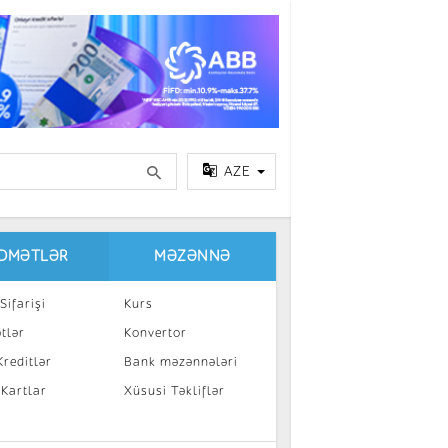
AZE
IDMƏTLƏR
MƏZƏNNƏ
Sifarişi
Kurs
tlər
Konvertor
reditlər
Bank məzənnələri
 Kartlar
Xüsusi Təkliflər
a