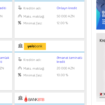
editi
Onlayn kredit
Kreditin adı:
ZN
50 000 AZN
Maks. məbləğ:
12.00 %
Minimal faiz:
 əmlak
Əmanət təminatlı
Kreditin adı:
ti
kredit
AZN
20 000 AZN
Maks. məbləğ:
10.00 %
Minimal faiz: