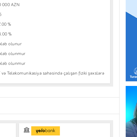
0 000 AZN
6
7.00 %
8.00 %
ələb olunur
ələb olunmur
ələb olunmur
T və Telekomunikasiya sahəsində çalışan fiziki şəxslərə