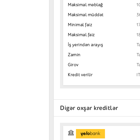
Maksimal məbləğ
1
Maksimal müddət
3
Minimal faiz
1
Maksimal faiz
1
İş yerindən arayış
T
Zamin
T
Girov
T
Kredit verilir
I
Digər oxşar kreditlər