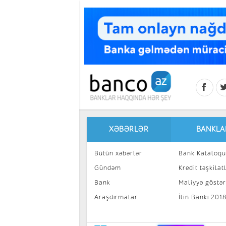
Skip to main content
XƏBƏRLƏR
BANKLA
Bütün xəbərlər
Bank Kataloqu
Gündəm
Kredit təşkilatl
Bank
Maliyyə göstəri
Araşdırmalar
İlin Bankı 201
İnvestisiya