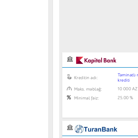
Təminatlı
Kreditin adı:
krediti
10 000 A
Maks. məbləğ:
25.00 %
Minimal faiz: