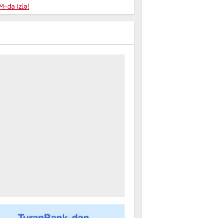
niyalar
-da izlə!
farişi
m