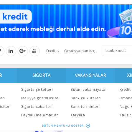
Daxil ol
Qeydiyyatdan keç
R
SIĞORTA
VAKANSIYALAR
X
Sığorta şirkətləri
Bütün vakansiyalar
Kredit 
arı
Maliyyə göstəriciləri
Bank işi kursları
Əmanə
ciləri
Sığorta xəbərləri
Bank terminləri
Nağd K
8
Faydalı məlumatlar
Karyera
Taksit
Sığorta kalkulyatoru
Peşakar inkişaf
İpotek
BÜTÜN MENYUNU GÖSTƏR