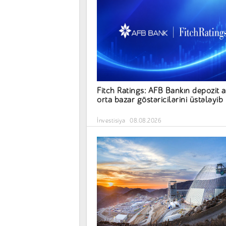
Fitch Ratings: AFB Bankın depozit a
orta bazar göstəricilərini üstələyib
İnvestisiya
08.08.2026