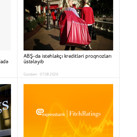
ABŞ-da istehlakçı kreditləri proqnozları
fadə
üstələyib
Gündəm
07.08.2026