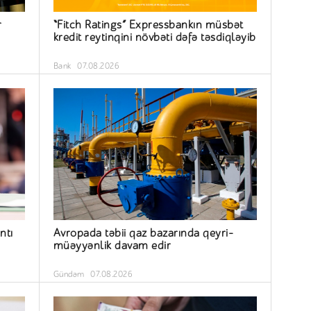
r
“Fitch Ratings” Expressbankın müsbət
kredit reytinqini növbəti dəfə təsdiqləyib
Bank
07.08.2026
ntı
Avropada təbii qaz bazarında qeyri-
müəyyənlik davam edir
Gündəm
07.08.2026