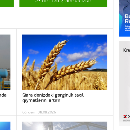
Bizi Telegram-da izlə!
nda
Qara dənizdəki gərginlik taxıl
qiymətlərini artırır
Gündəm
08.08.2026