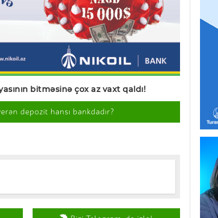
iyas
ı
n
ı
n bitm
ə
sin
ə
çox az vaxt qaldı
!
verən depozit hansı bankdadır?