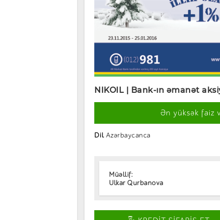
NIKOIL
|
Bank
-ı
n
ə
man
ə
t aks
Ən yüksək faiz 
Dil
Azərbaycanca
Müəllif:
Ulkar Qurbanova