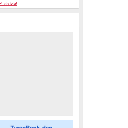
niyalar
-da izlə!
farişi