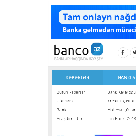
Skip to main content
XƏBƏRLƏR
BANKLA
Bütün xəbərlər
Bank Kataloqu
Gündəm
Kredit təşkilatl
Bank
Maliyyə göstəri
Araşdırmalar
İlin Bankı 201
İnvestisiya