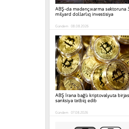
ABŞ-da mədənçıxarma sektoruna 
milyard dollarlıq investisiya
Gündəm
08.08.2026
ABŞ İrana bağlı kriptovalyuta birja
sanksiya tətbiq edib
Gündəm
07.08.2026