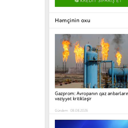
KREDİT SİFARİŞ ET
Həmçinin oxu
Gazprom: Avropanın qaz anbarları
vəziyyət kritikləşir
Gündəm
08.08.2026