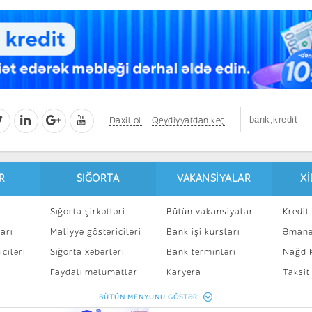
Daxil ol
Qeydiyyatdan keç
R
SIĞORTA
VAKANSIYALAR
X
Sığorta şirkətləri
Bütün vakansiyalar
Kredit 
arı
Maliyyə göstəriciləri
Bank işi kursları
Əmanə
ciləri
Sığorta xəbərləri
Bank terminləri
Nağd K
8
Faydalı məlumatlar
Karyera
Taksit
Sığorta kalkulyatoru
Peşakar inkişaf
İpotek
BÜTÜN MENYUNU GÖSTƏR