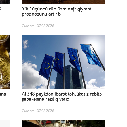
3
"Citi" üçüncü rüb üzrə neft qiyməti
proqnozunu artırıb
Gündəm
07.08.2026
sına
Aİ 348 peykdən ibarət təhlükəsiz rabitə
şəbəkəsinə razılıq verib
Gündəm
07.08.2026