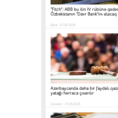
"Fitch": ABB bu ilin IV rübünə qədə
Özbəkistanın "Davr Bank"ını alacaq
Bank
07.08.2026
Azərbaycanda daha bir faydalı qazı
yatağı hərraca çıxarılır
Gündəm
07.08.2026