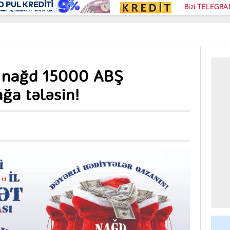
Kampa
Bizi TELEGRAM
Kart si
 nağd 15000 ABŞ
ğa tələsin!