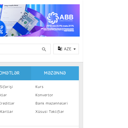
AZE
IDMƏTLƏR
MƏZƏNNƏ
Sifarişi
Kurs
tlər
Konvertor
reditlər
Bank məzənnələri
 Kartlar
Xüsusi Təkliflər
a