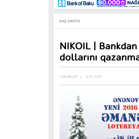
Maraqlı
BancoTV
Müsahibə
BAŞ SƏHIFƏ
NIKOIL | Bankdan
dollarını qazanma
XƏBƏRLƏR
12.01.2016