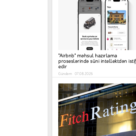
"Airbnb" məhsul hazırlama
proseslərində süni intellektdən isti
edir
Gündəm
07.08.2026