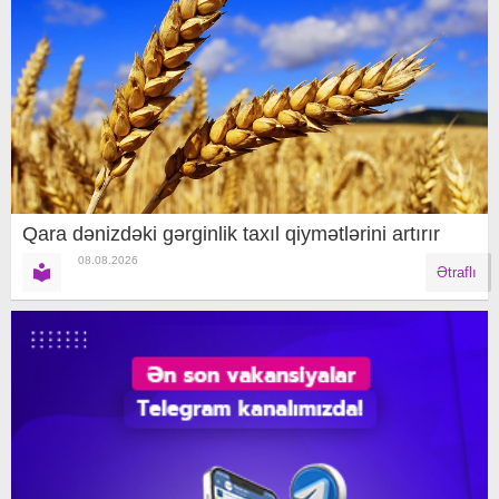
Qara dənizdəki gərginlik taxıl qiymətlərini artırır
08.08.2026
Ətraflı