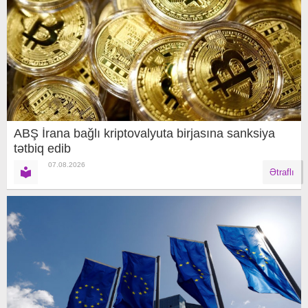
ABŞ İrana bağlı kriptovalyuta birjasına sanksiya
tətbiq edib
07.08.2026
Ətraflı