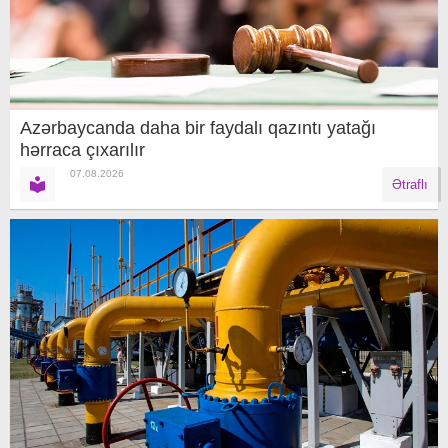
Azərbaycanda daha bir faydalı qazıntı yatağı
hərraca çıxarılır
07.08.2026
Ətraflı