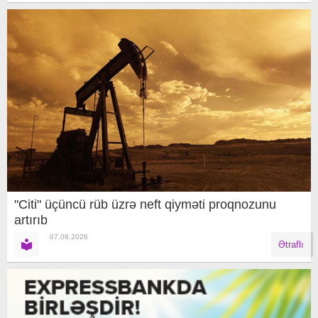
"Citi" üçüncü rüb üzrə neft qiyməti proqnozunu
artırıb
07.08.2026
Ətraflı