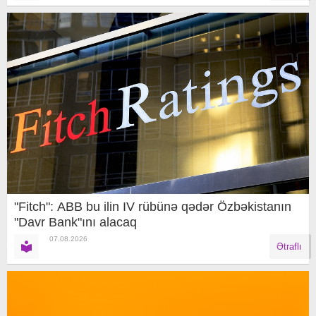
"Fitch": ABB bu ilin IV rübünə qədər Özbəkistanın
"Davr Bank"ını alacaq
07.08.2026
Ətraflı