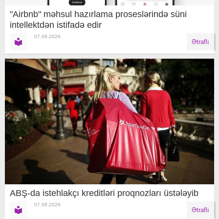
"Airbnb" məhsul hazırlama proseslərində süni
intellektdən istifadə edir
07.08.2026
Ətraflı
ABŞ-da istehlakçı kreditləri proqnozları üstələyib
07.08.2026
Ətraflı