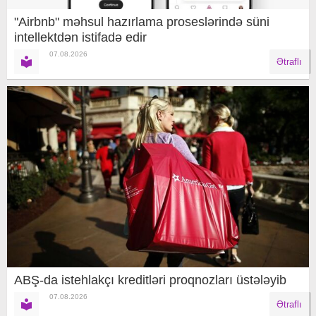
"Airbnb" məhsul hazırlama proseslərində süni
intellektdən istifadə edir
07.08.2026
Ətraflı
ABŞ-da istehlakçı kreditləri proqnozları üstələyib
07.08.2026
Ətraflı