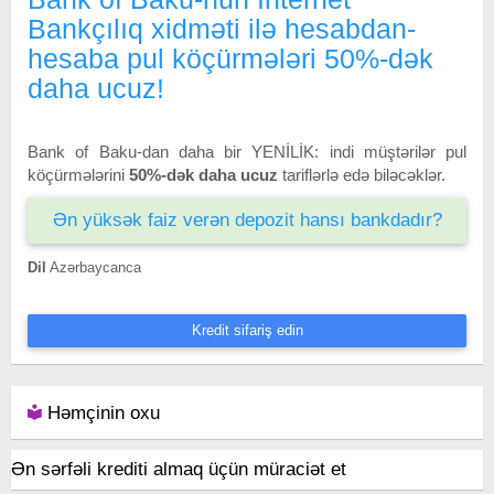
Bankçılıq xidməti ilə hesabdan-
hesaba pul köçürmələri 50%-dək
daha ucuz!
Bank of Baku-dan daha bir YENİLİK: indi müştərilər pul
köçürmələrini
50%-dək daha ucuz
tariflərlə edə biləcəklər.
Ən yüksək faiz verən depozit hansı bankdadır?
Dil
Azərbaycanca
Kredit sifariş edin
Həmçinin oxu
Ən sərfəli krediti almaq üçün müraciət et