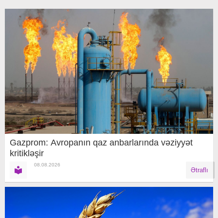
Gazprom: Avropanın qaz anbarlarında vəziyyət
kritikləşir
08.08.2026
Ətraflı