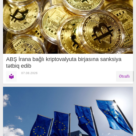
ABŞ İrana bağlı kriptovalyuta birjasına sanksiya
tətbiq edib
07.08.2026
Ətraflı