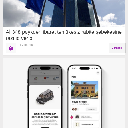
Aİ 348 peykdən ibarət təhlükəsiz rabitə şəbəkəsinə
razılıq verib
07.08.2026
Ətraflı