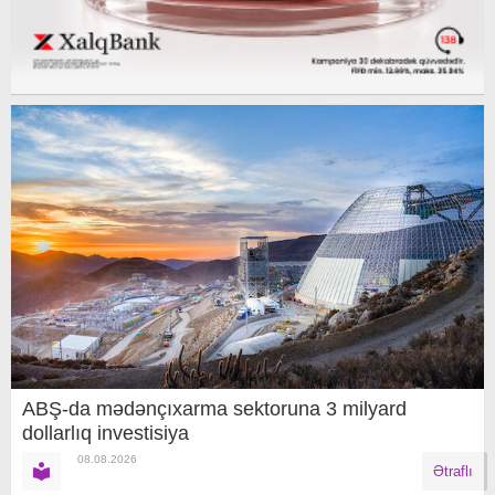
ABŞ-da mədənçıxarma sektoruna 3 milyard
dollarlıq investisiya
08.08.2026
Ətraflı