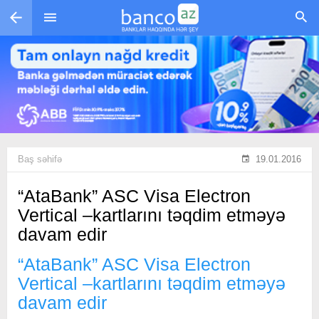
Skip to main content
Baş səhifə
19.01.2016
“AtaBank” ASC Visa Electron
Vertical –kartlarını təqdim etməyə
davam edir
“AtaBank” ASC Visa Electron
Vertical –kartlarını təqdim etməyə
davam edir