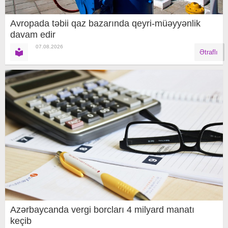
Avropada təbii qaz bazarında qeyri-müəyyənlik
davam edir
07.08.2026
Ətraflı
Azərbaycanda vergi borcları 4 milyard manatı
keçib