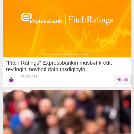
“Fitch Ratings” Expressbankın müsbət kredit
reytinqini növbəti dəfə təsdiqləyib
07.08.2026
Ətraflı