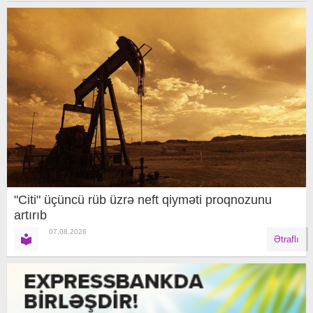
"Citi" üçüncü rüb üzrə neft qiyməti proqnozunu
artırıb
07.08.2026
Ətraflı