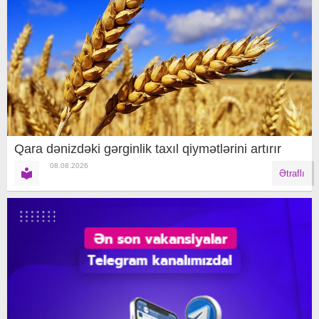
Qara dənizdəki gərginlik taxıl qiymətlərini artırır
08.08.2026
Ətraflı