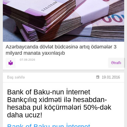
Azərbaycanda dövlət büdcəsinə artıq ödəmələr 3
milyard manata yaxınlaşıb
07.08.2026
Ətraflı
Baş səhifə
19.01.2016
Bank of Baku-nun İnternet
Bankçılıq xidməti ilə hesabdan-
hesaba pul köçürmələri 50%-dək
daha ucuz!
Bank of Baku-nun İnternet