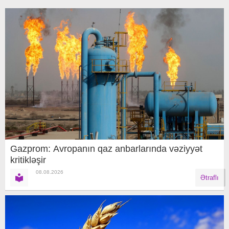
Gazprom: Avropanın qaz anbarlarında vəziyyət
kritikləşir
08.08.2026
Ətraflı