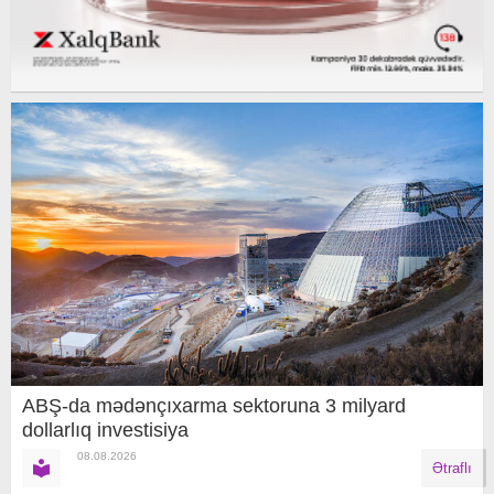
ABŞ-da mədənçıxarma sektoruna 3 milyard
dollarlıq investisiya
08.08.2026
Ətraflı