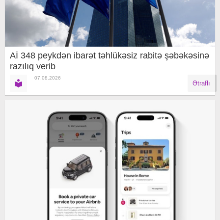
Aİ 348 peykdən ibarət təhlükəsiz rabitə şəbəkəsinə
razılıq verib
07.08.2026
Ətraflı