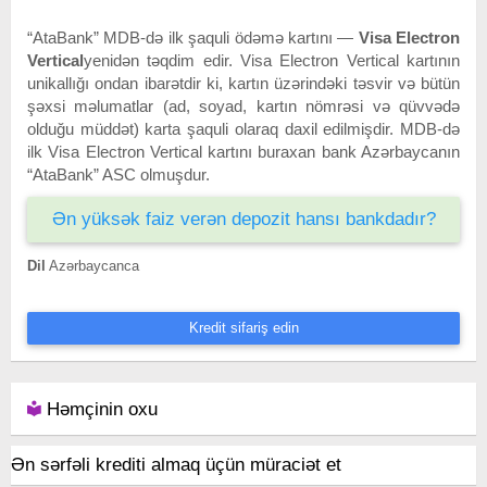
“AtaBank” MDB-də ilk şaquli ödəmə kartını —
Visa Electron
Vertical
yenidən təqdim edir. Visa Electron Vertical kartının
unikallığı ondan ibarətdir ki, kartın üzərindəki təsvir və bütün
şəxsi məlumatlar (ad, soyad, kartın nömrəsi və qüvvədə
olduğu müddət) karta şaquli olaraq daxil edilmişdir. MDB-də
ilk Visa Electron Vertical kartını buraxan bank Azərbaycanın
“AtaBank” ASC olmuşdur.
Ən yüksək faiz verən depozit hansı bankdadır?
Dil
Azərbaycanca
Kredit sifariş edin
Həmçinin oxu
Ən sərfəli krediti almaq üçün müraciət et