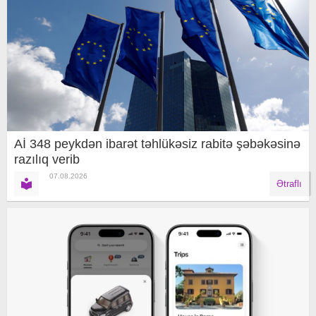
Aİ 348 peykdən ibarət təhlükəsiz rabitə şəbəkəsinə
razılıq verib
07.08.2026
Ətraflı