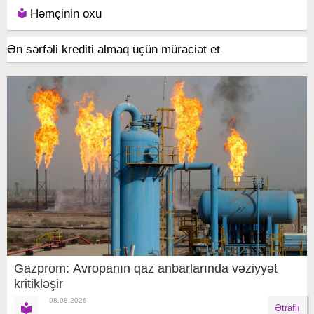
Həmçinin oxu
Ən sərfəli krediti almaq üçün müraciət et
Gazprom: Avropanın qaz anbarlarında vəziyyət
kritikləşir
08.08.2026
Ətraflı