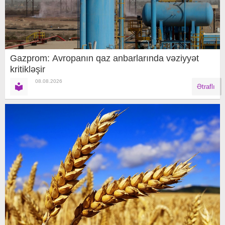
Gazprom: Avropanın qaz anbarlarında vəziyyət
kritikləşir
08.08.2026
Ətraflı