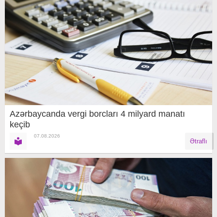
Azərbaycanda vergi borcları 4 milyard manatı
keçib
07.08.2026
Ətraflı