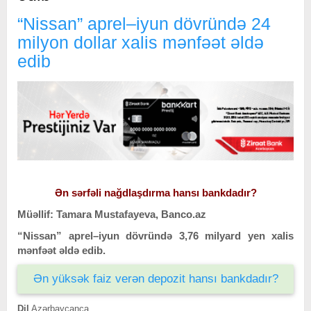
“Nissan” aprel–iyun dövründə 24
milyon dollar xalis mənfəət əldə
edib
Ən sərfəli nağdlaşdırma hansı bankdadır?
Müəllif: Tamara Mustafayeva, Banco.az
“Nissan” aprel–iyun dövründə 3,76 milyard yen xalis
mənfəət əldə edib.
Ən yüksək faiz verən depozit hansı bankdadır?
Dil
Azərbaycanca