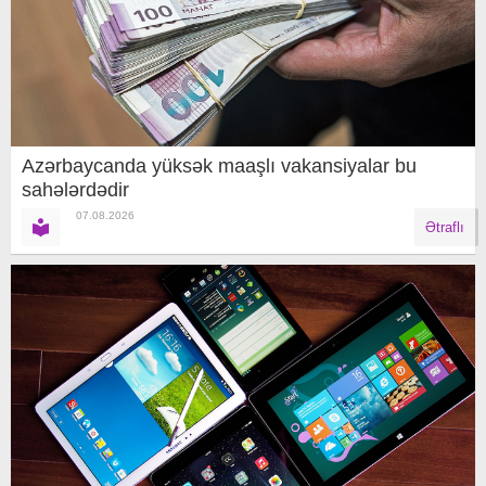
Azərbaycanda yüksək maaşlı vakansiyalar bu
sahələrdədir
07.08.2026
Ətraflı