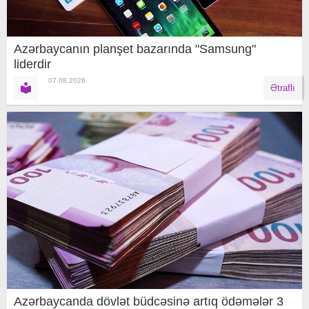
Azərbaycanın planşet bazarında "Samsung"
liderdir
07.08.2026
Ətraflı
Azərbaycanda dövlət büdcəsinə artıq ödəmələr 3