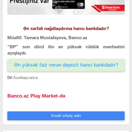
Ən sərfəli nağdlaşdırma hansı bankdadır?
Müəllif: Tamara Mustafayeva, Banco.az
“BP” son dörd ilin ən yüksək rüblük mənfəətini
açıqlayıb.
Ən yüksək faiz verən depozit hansı bankdadır?
Dil
Azərbaycanca
Banco.az Play Market-də
Kredit sifariş edin