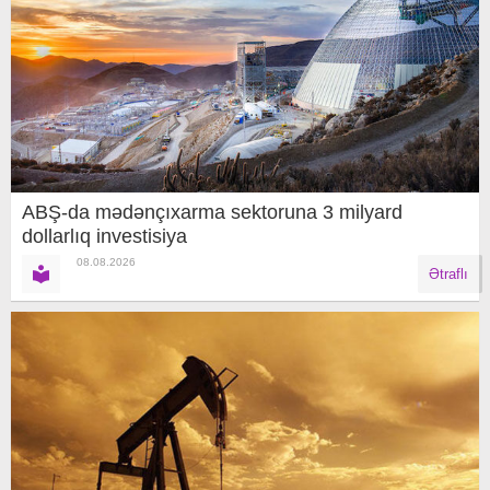
ABŞ-da mədənçıxarma sektoruna 3 milyard
dollarlıq investisiya
08.08.2026
Ətraflı