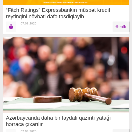
“Fitch Ratings” Expressbankın müsbət kredit
reytinqini növbəti dəfə təsdiqləyib
07.08.2026
Ətraflı
Azərbaycanda daha bir faydalı qazıntı yatağı
hərraca çıxarılır
07.08.2026