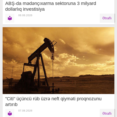
ABŞ-da mədənçıxarma sektoruna 3 milyard
dollarlıq investisiya
08.08.2026
Ətraflı
"Citi" üçüncü rüb üzrə neft qiyməti proqnozunu
artırıb
07.08.2026
Ətraflı