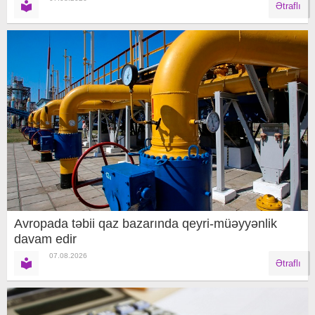
Ətraflı
Avropada təbii qaz bazarında qeyri-müəyyənlik
davam edir
07.08.2026
Ətraflı