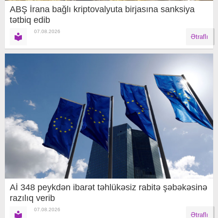
ABŞ İrana bağlı kriptovalyuta birjasına sanksiya
tətbiq edib
07.08.2026
Ətraflı
Aİ 348 peykdən ibarət təhlükəsiz rabitə şəbəkəsinə
razılıq verib
07.08.2026
Ətraflı