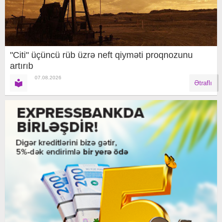
"Citi" üçüncü rüb üzrə neft qiyməti proqnozunu
artırıb
07.08.2026
Ətraflı