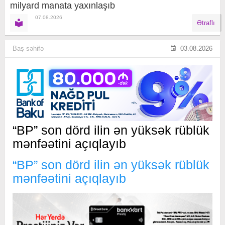
milyard manata yaxınlaşıb
07.08.2026
Ətraflı
Baş səhifə
03.08.2026
“BP” son dörd ilin ən yüksək rüblük
mənfəətini açıqlayıb
“BP” son dörd ilin ən yüksək rüblük
mənfəətini açıqlayıb