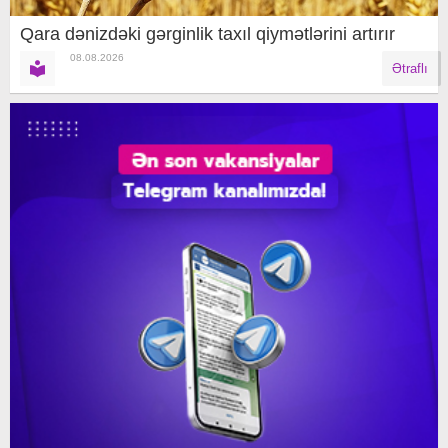
Qara dənizdəki gərginlik taxıl qiymətlərini artırır
08.08.2026
Ətraflı