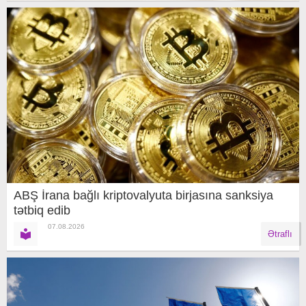
ABŞ İrana bağlı kriptovalyuta birjasına sanksiya
tətbiq edib
07.08.2026
Ətraflı