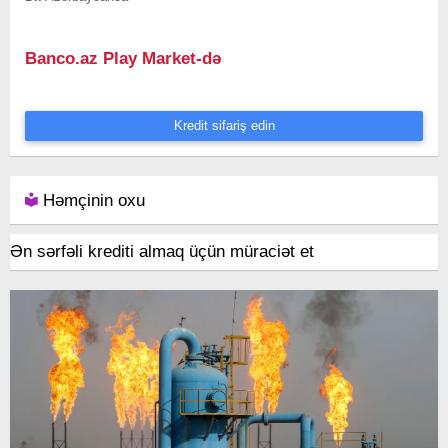
Banco.az Play Market-də
Kredit sifariş edin
Həmçinin oxu
Ən sərfəli krediti almaq üçün müraciət et