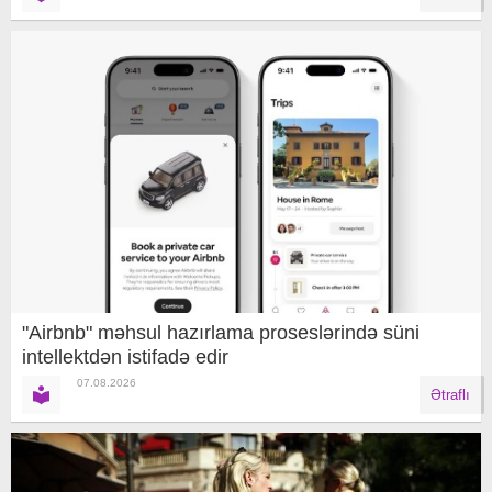
"Airbnb" məhsul hazırlama proseslərində süni
intellektdən istifadə edir
07.08.2026
Ətraflı