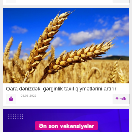
Qara dənizdəki gərginlik taxıl qiymətlərini artırır
08.08.2026
Ətraflı