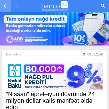
Skip to main content
Baş səhifə
03.08.2026
“Nissan” aprel–iyun dövründə 24
milyon dollar xalis mənfəət əldə
edib