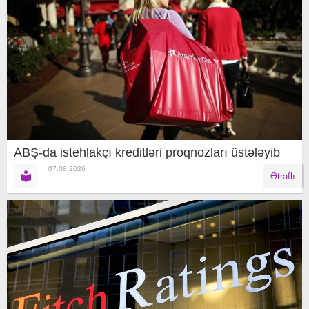
ABŞ-da istehlakçı kreditləri proqnozları üstələyib
07.08.2026
Ətraflı