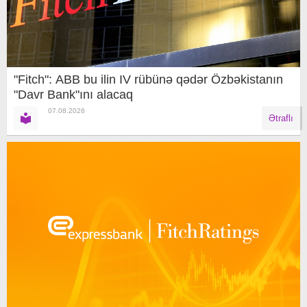
"Fitch": ABB bu ilin IV rübünə qədər Özbəkistanın
"Davr Bank"ını alacaq
07.08.2026
Ətraflı