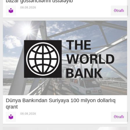
bazar göstəricilərini üstələyib
08.08.2026
Ətraflı
Dünya Bankından Suriyaya 100 milyon dollarlıq
qrant
08.08.2026
Ətraflı