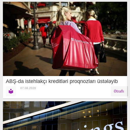
ABŞ-da istehlakçı kreditləri proqnozları üstələyib
07.08.2026
Ətraflı