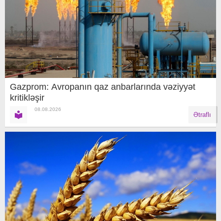
Gazprom: Avropanın qaz anbarlarında vəziyyət
kritikləşir
08.08.2026
Ətraflı