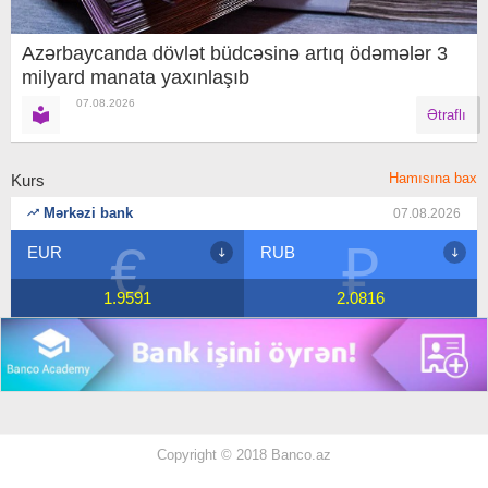
Azərbaycanda dövlət büdcəsinə artıq ödəmələr 3
milyard manata yaxınlaşıb
07.08.2026
Ətraflı
Hamısına bax
Kurs
Mərkəzi bank
07.08.2026
₽
$
RUB
USD
2.0816
1.7
Copyright © 2018 Banco.az