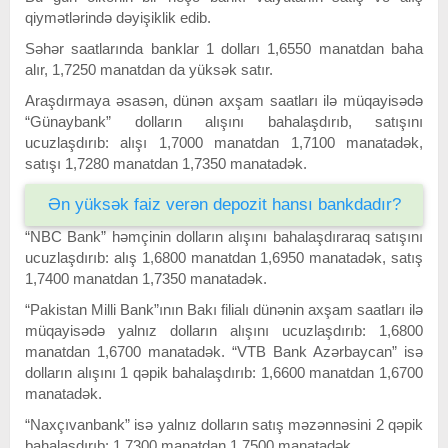
qiymətlərində dəyişiklik edib.
Səhər saatlarında banklar 1 dolları 1,6550 manatdan baha
alır, 1,7250 manatdan da yüksək satır.
Araşdırmaya əsasən, dünən axşam saatları ilə müqayisədə
“Günaybank” dolların alışını bahalaşdırıb, satışını
ucuzlaşdırıb: alışı 1,7000 manatdan 1,7100 manatadək,
satışı 1,7280 manatdan 1,7350 manatadək.
Ən yüksək faiz verən depozit hansı bankdadır?
“NBC Bank” həmçinin dolların alışını bahalaşdıraraq satışını
ucuzlaşdırıb: alış 1,6800 manatdan 1,6950 manatadək, satış
1,7400 manatdan 1,7350 manatadək.
“Pakistan Milli Bank”ının Bakı filialı dünənin axşam saatları ilə
müqayisədə yalnız dolların alışını ucuzlaşdırıb: 1,6800
manatdan 1,6700 manatadək. “VTB Bank Azərbaycan” isə
dolların alışını 1 qəpik bahalaşdırıb: 1,6600 manatdan 1,6700
manatadək.
“Naxçıvanbank” isə yalnız dolların satış məzənnəsini 2 qəpik
bahalaşdırıb: 1,7300 manatdan 1,7500 manatadək.