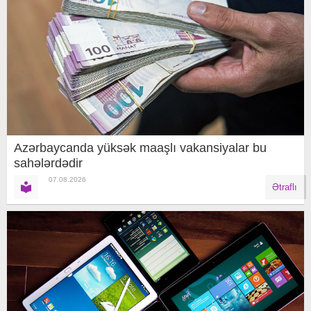
Azərbaycanda yüksək maaşlı vakansiyalar bu
sahələrdədir
07.08.2026
Ətraflı