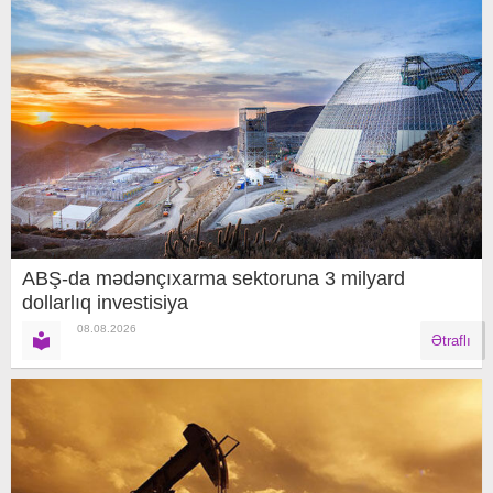
ABŞ-da mədənçıxarma sektoruna 3 milyard
dollarlıq investisiya
08.08.2026
Ətraflı