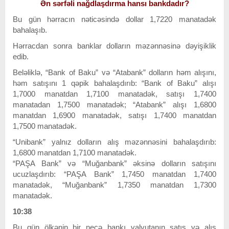
Ən sərfəli nağdlaşdırma hansı bankdadır?
Bu gün hərracın nəticəsində dollar 1,7220 manatadək
bahalaşıb.
Hərracdan sonra banklar dolların məzənnəsinə dəyişiklik
edib.
Beləliklə, “Bank of Baku” və “Atabank” dolların həm alışını,
həm satışını 1 qəpik bahalaşdırıb: “Bank of Baku” alışı
1,7000 manatdan 1,7100 manatadək, satışı 1,7400
manatadan 1,7500 manatadək; “Atabank” alışı 1,6800
manatdan 1,6900 manatadək, satışı 1,7400 manatdan
1,7500 manatadək.
“Unibank” yalnız dolların alış məzənnəsini bahalaşdırıb:
1,6800 manatdan 1,7100 manatadək.
“PAŞA Bank” və “Muğanbank” əksinə dolların satışını
ucuzlaşdırıb: “PAŞA Bank” 1,7450 manatdan 1,7400
manatadək, “Muğanbank” 1,7350 manatdan 1,7300
manatadək.
10:38
Bu gün ölkənin bir neçə bankı valyutanın satış və alış