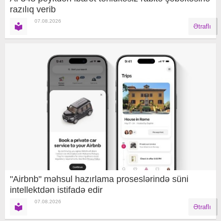
razılıq verib
07.08.2026
Ətraflı
"Airbnb" məhsul hazırlama proseslərində süni
intellektdən istifadə edir
07.08.2026
Ətraflı