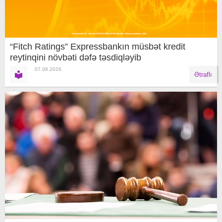
“Fitch Ratings” Expressbankın müsbət kredit
reytinqini növbəti dəfə təsdiqləyib
07.08.2026
Ətraflı