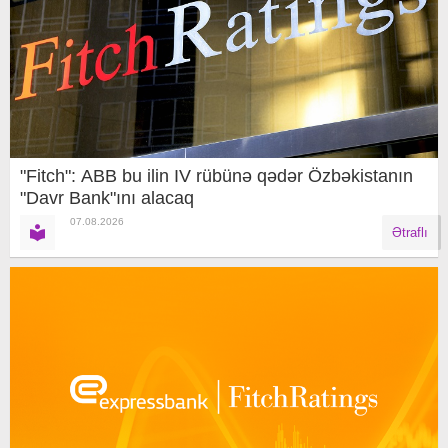
"Fitch": ABB bu ilin IV rübünə qədər Özbəkistanın
"Davr Bank"ını alacaq
07.08.2026
Ətraflı