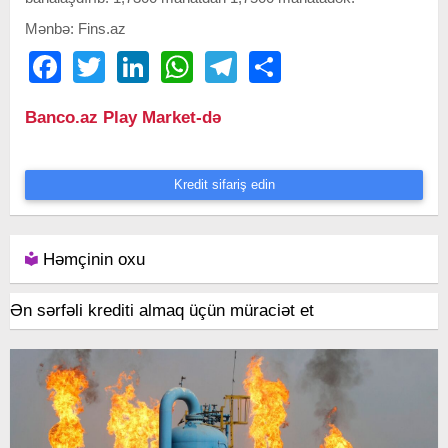
Mənbə: Fins.az
Facebook
Twitter
LinkedIn
WhatsApp
Telegram
Share
Banco.az Play Market-də
Kredit sifariş edin
Həmçinin oxu
Ən sərfəli krediti almaq üçün müraciət et