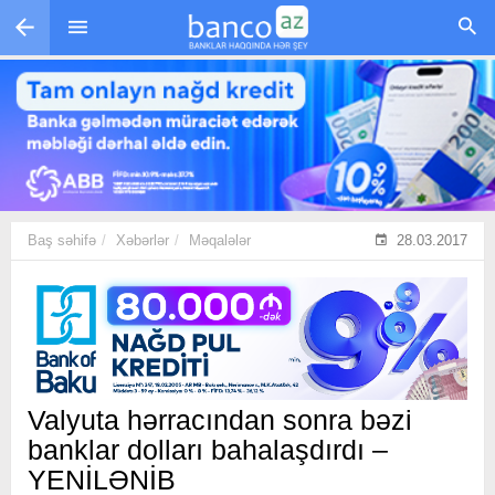
Skip to main content
Baş səhifə
Xəbərlər
Məqalələr
28.03.2017
Valyuta hərracından sonra bəzi
banklar dolları bahalaşdırdı –
YENİLƏNİB