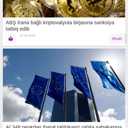
ABŞ İrana bağlı kriptovalyuta birjasına sanksiya
tətbiq edib
07.08.2026
Ətraflı
Aİ 348 peykdən ibarət təhlükəsiz rabitə şəbəkəsinə