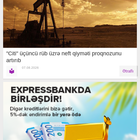
"Citi" üçüncü rüb üzrə neft qiyməti proqnozunu
artırıb
07.08.2026
Ətraflı