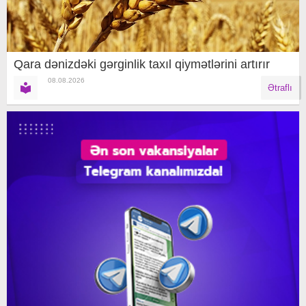
Qara dənizdəki gərginlik taxıl qiymətlərini artırır
08.08.2026
Ətraflı