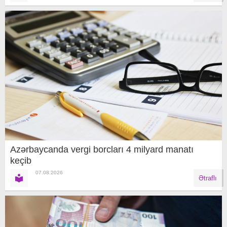
Azərbaycanda vergi borcları 4 milyard manatı
keçib
07.08.2026
Ətraflı