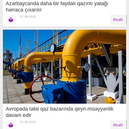
Azərbaycanda daha bir faydalı qazıntı yatağı
hərraca çıxarılır
07.08.2026
Ətraflı
Avropada təbii qaz bazarında qeyri-müəyyənlik
davam edir
07.08.2026
Ətraflı