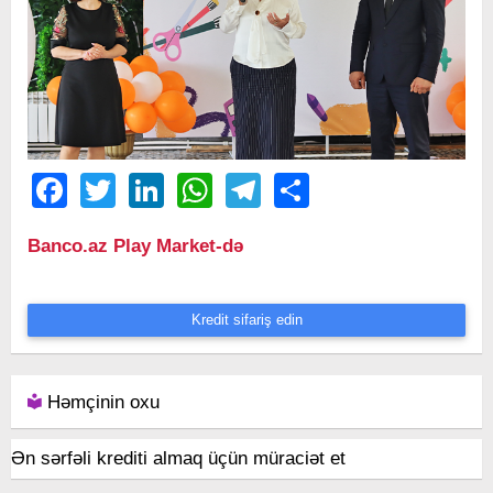
Facebook
Twitter
LinkedIn
WhatsApp
Telegram
Share
Banco.az Play Market-də
Kredit sifariş edin
Həmçinin oxu
Ən sərfəli krediti almaq üçün müraciət et