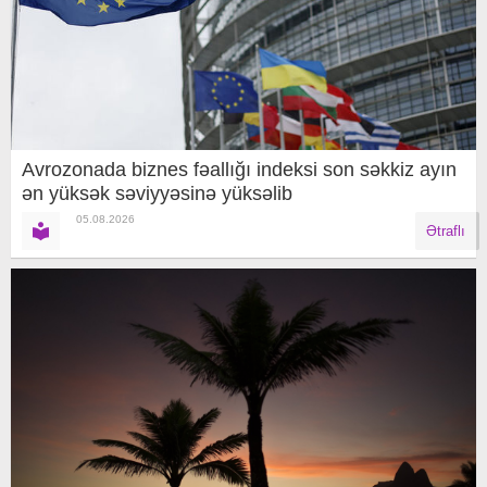
Avrozonada biznes fəallığı indeksi son səkkiz ayın
ən yüksək səviyyəsinə yüksəlib
05.08.2026
Ətraflı