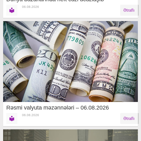
06.08.2026
Ətraflı
Rəsmi valyuta məzənnələri – 06.08.2026
06.08.2026
Ətraflı