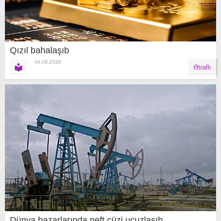
Qızıl bahalaşıb
06.08.2026
Ətraflı
Dünya bazarlarında neft cüzi ucuzlaşıb