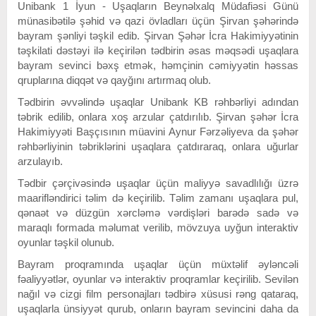
Unibank 1 İyun - Uşaqların Beynəlxalq Müdafiəsi Günü
münasibətilə şəhid və qazi övladları üçün Şirvan şəhərində
bayram şənliyi təşkil edib. Şirvan Şəhər İcra Hakimiyyətinin
təşkilati dəstəyi ilə keçirilən tədbirin əsas məqsədi uşaqlara
bayram sevinci bəxş etmək, həmçinin cəmiyyətin həssas
qruplarına diqqət və qayğını artırmaq olub.
Tədbirin əvvəlində uşaqlar Unibank KB rəhbərliyi adından
təbrik edilib, onlara xoş arzular çatdırılıb. Şirvan şəhər İcra
Hakimiyyəti Başçısının müavini Aynur Fərzəliyeva da şəhər
rəhbərliyinin təbriklərini uşaqlara çatdıraraq, onlara uğurlar
arzulayıb.
Tədbir çərçivəsində uşaqlar üçün maliyyə savadlılığı üzrə
maarifləndirici təlim də keçirilib. Təlim zamanı uşaqlara pul,
qənaət və düzgün xərcləmə vərdişləri barədə sadə və
maraqlı formada məlumat verilib, mövzuya uyğun interaktiv
oyunlar təşkil olunub.
Bayram proqramında uşaqlar üçün müxtəlif əyləncəli
fəaliyyətlər, oyunlar və interaktiv proqramlar keçirilib. Sevilən
nağıl və cizgi film personajları tədbirə xüsusi rəng qataraq,
uşaqlarla ünsiyyət qurub, onların bayram sevincini daha da