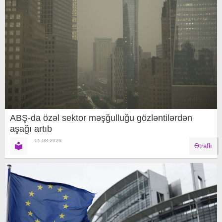
ABŞ-da özəl sektor məşğulluğu gözləntilərdən
aşağı artıb
05.08.2026
Ətraflı