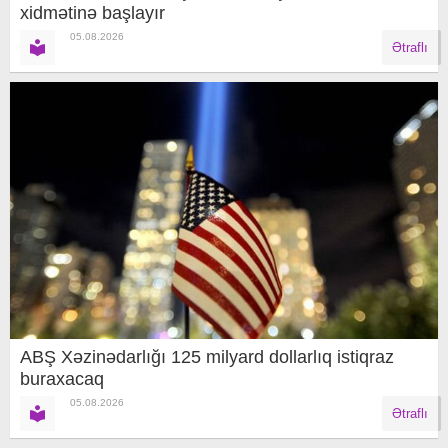
xidmətinə başlayır
05.08.2026
Ətraflı
ABŞ Xəzinədarlığı 125 milyard dollarlıq istiqraz
buraxacaq
05.08.2026
Ətraflı