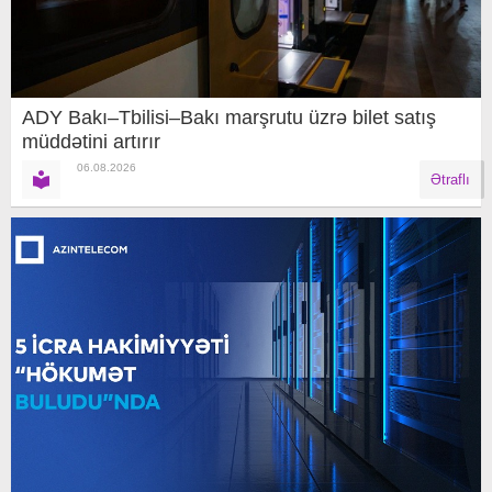
ADY Bakı–Tbilisi–Bakı marşrutu üzrə bilet satış
müddətini artırır
06.08.2026
Ətraflı