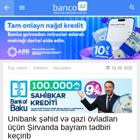
Skip to main content
Baş səhifə
Xəbərlər
Məqalələr
01.06.2026
Unibank şəhid və qazi övladları
üçün Şirvanda bayram tədbiri
keçirib