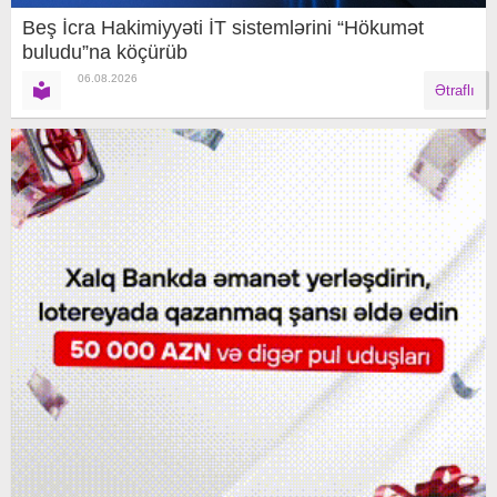
Beş İcra Hakimiyyəti İT sistemlərini “Hökumət
buludu”na köçürüb
06.08.2026
Ətraflı