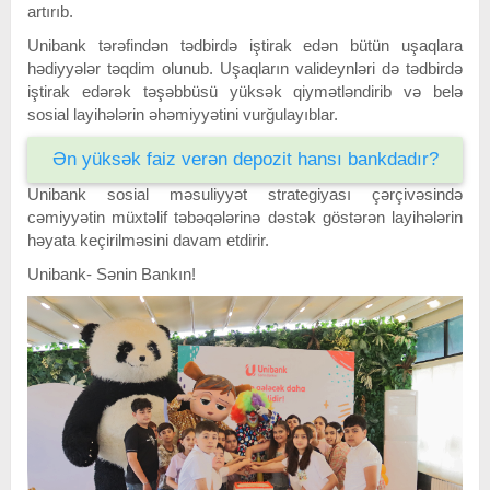
artırıb.
Unibank tərəfindən tədbirdə iştirak edən bütün uşaqlara
hədiyyələr təqdim olunub. Uşaqların valideynləri də tədbirdə
iştirak edərək təşəbbüsü yüksək qiymətləndirib və belə
sosial layihələrin əhəmiyyətini vurğulayıblar.
Ən yüksək faiz verən depozit hansı bankdadır?
Unibank sosial məsuliyyət strategiyası çərçivəsində
cəmiyyətin müxtəlif təbəqələrinə dəstək göstərən layihələrin
həyata keçirilməsini davam etdirir.
Unibank- Sənin Bankın!