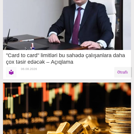
"Card to card" limitləri bu sahədə çalışanlara daha
çox təsir edəcək – Açıqlama
06.08.2026
Ətraflı