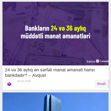
24 və 36 aylıq ən sərfəli manat əmanəti hansı
bankdadır? – Avqust
06.08.2026
Ətraflı