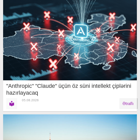
"Anthropic" "Claude" üçün öz süni intellekt çiplərini
hazırlayacaq
05.08.2026
Ətraflı