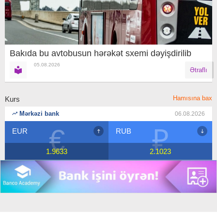
Bakıda bu avtobusun hərəkət sxemi dəyişdirilib
05.08.2026
Ətraflı
Hamısına bax
Kurs
Mərkəzi bank
06.08.2026
₽
$
RUB
USD
2.1023
1.7