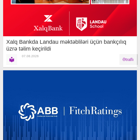
Xalq Bankda Landau məktəbliləri üçün bankçılıq
üzrə təlim keçirildi
07.08.2026
Ətraflı