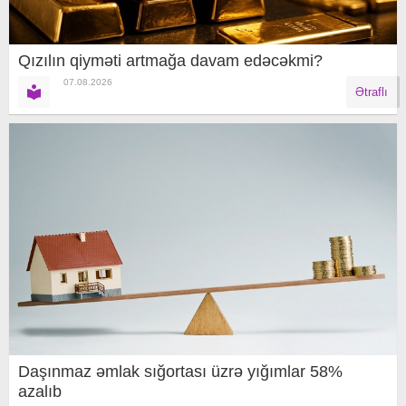
Qızılın qiyməti artmağa davam edəcəkmi?
07.08.2026
Ətraflı
Daşınmaz əmlak sığortası üzrə yığımlar 58%
azalıb