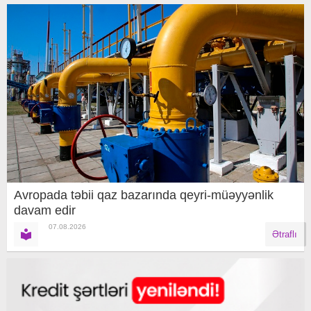
Avropada təbii qaz bazarında qeyri-müəyyənlik
davam edir
07.08.2026
Ətraflı