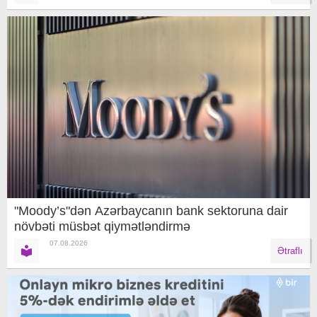
"Moody’s"dən Azərbaycanın bank sektoruna dair
növbəti müsbət qiymətləndirmə
07.08.2026
Ətraflı