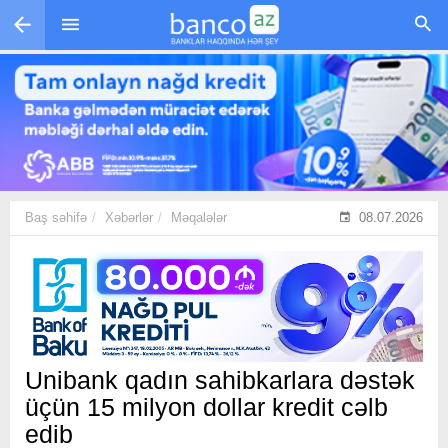
Skip to main content
Baş səhifə
Xəbərlər
Məqalələr
08.07.2026
Unibank qadın sahibkarlara dəstək
üçün 15 milyon dollar kredit cəlb
edib