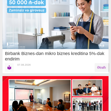
Birbank Biznes-dən mikro biznes kreditinə 5%-dək
endirim
07.08.2026
Ətraflı