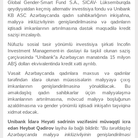
Global Gender-Smart Fund S.A., SICAV- Lüksemburqda
qeydiyyatdan keçmiş alternativ investisiya fondu və Unibank
KB ASC Azərbaycanda qadın sahibkarlığının inkişafına,
maliyyə inklüzivliyinin genişləndirilməsinə və qadınların
iqtisadi imkanlarının artırılmasına dəstək məqsədilə kredit
sazişi imzalayıb.
Nüfuzlu sosial təsir yönümlü investisiya şirkəti Incofin
Investment Management-in dəstəyi ilə təşkil olunan saziş
çərçivəsində “Unibank”a Azərbaycan manatında 15 milyon
ABŞ dolları ekvivalentində kredit xətti ayrılıb.
Vəsait Azərbaycanda qadınlara məxsus və qadınlar
tərəfindən idarə olunan müəssisələrin maliyyəyə çıxış
imkanlarının genişləndirilməsinə yönəldiləcək. Bu
əməkdaşlıq qadın sahibkarlar üçün maliyyələşmə
imkanlarının artırılmasına, mövcud maliyyə boşluğunun
azaldılmasına və gender yönümlü iqtisadi inkişafın təşviqinə
xidmət edəcək.
Unibank İdarə Heyəti sədrinin vəzifəsini müvəqqti icra
edən Heybət Qədirov
layihə ilə bağlı bildirib: “
Bu tərəfdaşlıq
Azərbaycanda maliyyə inklüzivliyinin genişləndirilməsi