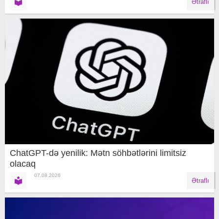
Ətraflı
ChatGPT-də yenilik: Mətn söhbətlərini limitsiz
olacaq
07.08.2026
Ətraflı