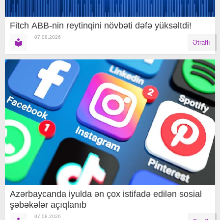
Fitch ABB-nin reytinqini növbəti dəfə yüksəltdi!
07.08.2026
Ətraflı
Azərbaycanda iyulda ən çox istifadə edilən sosial
şəbəkələr açıqlanıb
07.08.2026