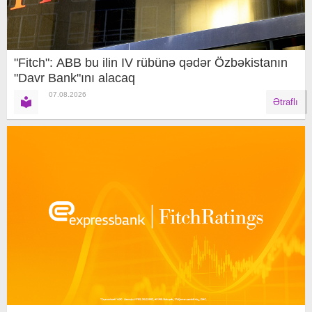
"Fitch": ABB bu ilin IV rübünə qədər Özbəkistanın
"Davr Bank"ını alacaq
07.08.2026
Ətraflı