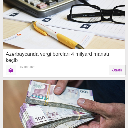
Azərbaycanda vergi borcları 4 milyard manatı
keçib
07.08.2026
Ətraflı