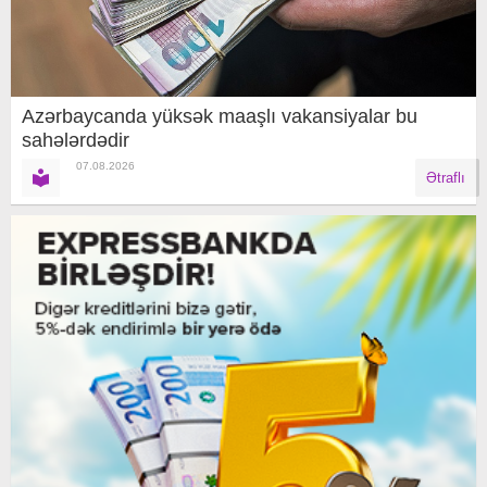
Azərbaycanda yüksək maaşlı vakansiyalar bu
sahələrdədir
07.08.2026
Ətraflı