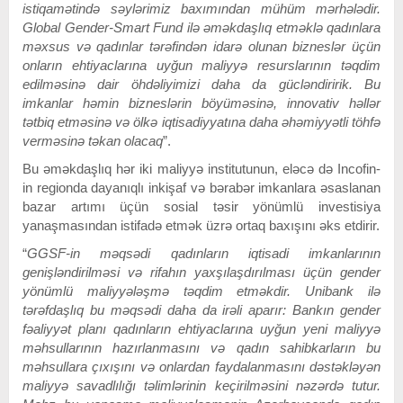
istiqamətində səylərimiz baxımından mühüm mərhələdir.
Global Gender-Smart Fund ilə əməkdaşlıq etməklə qadınlara
məxsus və qadınlar tərəfindən idarə olunan bizneslər üçün
onların ehtiyaclarına uyğun maliyyə resurslarının təqdim
edilməsinə dair öhdəliyimizi daha da gücləndiririk. Bu
imkanlar həmin bizneslərin böyüməsinə, innovativ həllər
tətbiq etməsinə və ölkə iqtisadiyyatına daha əhəmiyyətli töhfə
verməsinə təkan olacaq
”.
Bu əməkdaşlıq hər iki maliyyə institutunun, eləcə də Incofin-
in regionda dayanıqlı inkişaf və bərabər imkanlara əsaslanan
bazar artımı üçün sosial təsir yönümlü investisiya
yanaşmasından istifadə etmək üzrə ortaq baxışını əks etdirir.
“
GGSF-in məqsədi qadınların iqtisadi imkanlarının
genişləndirilməsi və rifahın yaxşılaşdırılması üçün gender
yönümlü maliyyələşmə təqdim etməkdir. Unibank ilə
tərəfdaşlıq bu məqsədi daha da irəli aparır: Bankın gender
fəaliyyət planı qadınların ehtiyaclarına uyğun yeni maliyyə
məhsullarının hazırlanmasını və qadın sahibkarların bu
məhsullara çıxışını və onlardan faydalanmasını dəstəkləyən
maliyyə savadlılığı təlimlərinin keçirilməsini nəzərdə tutur.