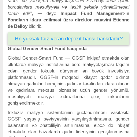
Məhz bu yanaşma maliyyələşmənin Azərbaycanda qadın
borcalanlara məsuliyyətli və təsirli şəkildə yönəldilməsini
təmin edir
”, — deyə
Innpact Fund Management-in
Fondların idarə edilməsi üzrə direktor müavini Etienne
de Belloy
bildirib.
Ən yüksək faiz verən depozit hansı bankdadır?
Global Gender-Smart Fund haqqında
Global Gender-Smart Fund — GGSF inkişaf etməkdə olan
ölkələrdə maliyyə institutlarına borc maliyyələşməsi təqdim
edən, gender fokuslu dünyanın ən böyük investisiya
platformasıdır. GGSF-in məqsədi kifayət qədər xidmət
almayan qadınlar, həmçinin qadınlar tərəfindən idarə olunan
və qadınlara məxsus bizneslər üçün gender yönümlü,
məsuliyyətli maliyyə xidmətlərinə çıxış imkanlarını
genişləndirməkdir.
İnklüziv maliyyə sistemlərinin gücləndirilməsi vasitəsilə
GGSF yaşayış səviyyəsinin yaxşılaşdırılmasına, gender
balansının və əhatəliliyin artırılmasına, eləcə də inkişaf
etməkdə olan bazarlarda qadın liderliyinin genişlənməsinə