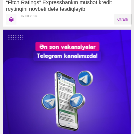
“Fitch Ratings” Expressbankın müsbət kredit
reytinqini növbəti dəfə təsdiqləyib
07.08.2026
Ətraflı