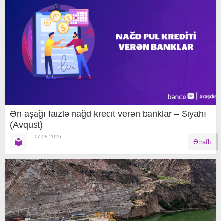
Ən aşağı faizlə nağd kredit verən banklar – Siyahı
(Avqust)
07.08.2026
Ətraflı