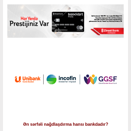
Ən sərfəli nağdlaşdırma hansı bankdadır?