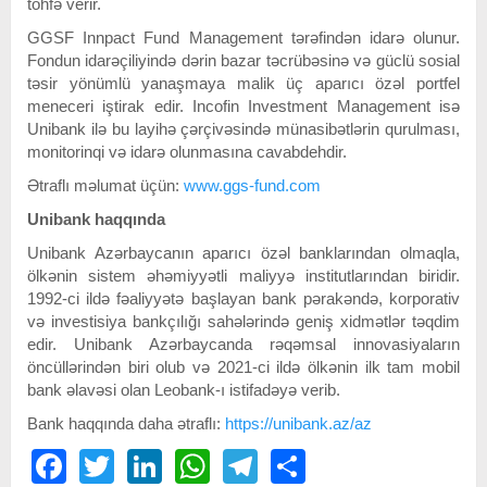
töhfə verir.
GGSF Innpact Fund Management tərəfindən idarə olunur.
Fondun idarəçiliyində dərin bazar təcrübəsinə və güclü sosial
təsir yönümlü yanaşmaya malik üç aparıcı özəl portfel
meneceri iştirak edir. Incofin Investment Management isə
Unibank ilə bu layihə çərçivəsində münasibətlərin qurulması,
monitorinqi və idarə olunmasına cavabdehdir.
Ətraflı məlumat üçün:
www.ggs-fund.com
Unibank haqqında
Unibank Azərbaycanın aparıcı özəl banklarından olmaqla,
ölkənin sistem əhəmiyyətli maliyyə institutlarından biridir.
1992-ci ildə fəaliyyətə başlayan bank pərakəndə, korporativ
və investisiya bankçılığı sahələrində geniş xidmətlər təqdim
edir. Unibank Azərbaycanda rəqəmsal innovasiyaların
öncüllərindən biri olub və 2021-ci ildə ölkənin ilk tam mobil
bank əlavəsi olan Leobank-ı istifadəyə verib.
Bank haqqında daha ətraflı:
https://unibank.az/az
Facebook
Twitter
LinkedIn
WhatsApp
Telegram
Share