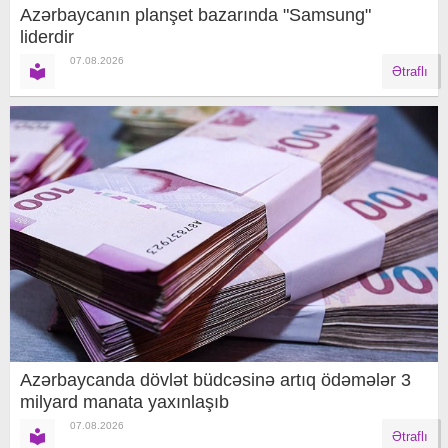
Azərbaycanın planşet bazarında "Samsung"
liderdir
07.08.2026
Ətraflı
Azərbaycanda dövlət büdcəsinə artıq ödəmələr 3
milyard manata yaxınlaşıb
07.08.2026
Ətraflı