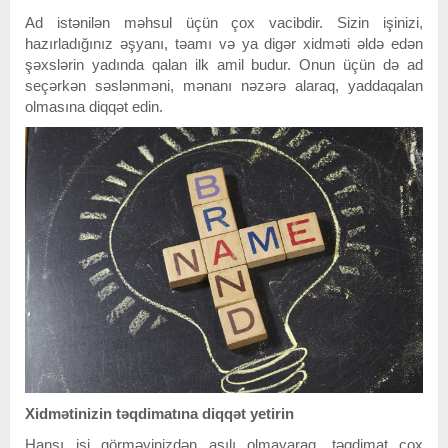
Ad istənilən məhsul üçün çox vacibdir. Sizin işinizi,
hazırladığınız əşyanı, təamı və ya digər xidməti əldə edən
şəxslərin yadında qalan ilk amil budur. Onun üçün də ad
seçərkən səslənməni, mənanı nəzərə alaraq, yaddaqalan
olmasına diqqət edin.
Xidmətinizin təqdimatına diqqət yetirin
Hansı işi görməyinizdən asılı olmayaraq, təqdimat çox