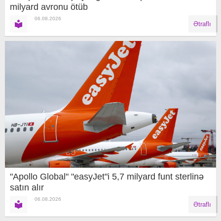
milyard avronu ötüb
06.08.2026
Ətraflı
"Apollo Global" "easyJet"i 5,7 milyard funt sterlinə
satın alır
06.08.2026
Ətraflı