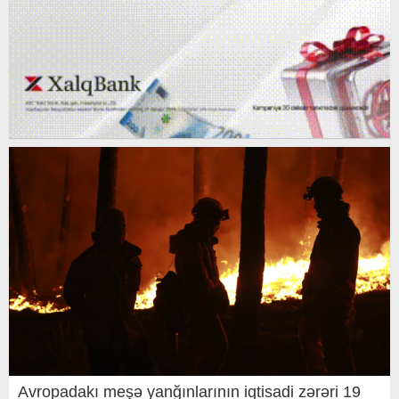
Avropadakı meşə yanğınlarının iqtisadi zərəri 19