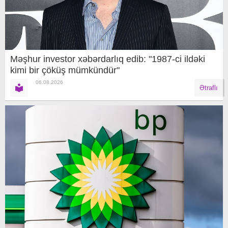
Məşhur investor xəbərdarlıq edib: "1987-ci ildəki
kimi bir çöküş mümkündür"
06.08.2026
Ətraflı