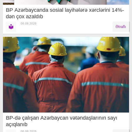
BP Azərbaycanda sosial layihələrə xərclərini 14%-
dən çox azaldıb
06.08.2026
Ətraflı
BP-də çalışan Azərbaycan vətəndaşlarının sayı
açıqlanıb
06.08.2026