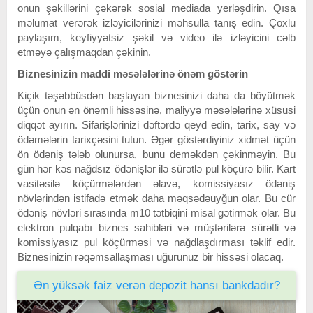
onun şəkillərini çəkərək sosial mediada yerləşdirin. Qısa
məlumat verərək izləyicilərinizi məhsulla tanış edin. Çoxlu
paylaşım, keyfiyyətsiz şəkil və video ilə izləyicini cəlb
etməyə çalışmaqdan çəkinin.
Biznesinizin maddi məsələlərinə önəm göstərin
Kiçik təşəbbüsdən başlayan biznesinizi daha da böyütmək
üçün onun ən önəmli hissəsinə, maliyyə məsələlərinə xüsusi
diqqət ayırın. Sifarişlərinizi dəftərdə qeyd edin, tarix, say və
ödəmələrin tarixçəsini tutun. Əgər göstərdiyiniz xidmət üçün
ön ödəniş tələb olunursa, bunu deməkdən çəkinməyin. Bu
gün hər kəs nağdsız ödənişlər ilə sürətlə pul köçürə bilir. Kart
vasitəsilə köçürmələrdən əlavə, komissiyasız ödəniş
növlərindən istifadə etmək daha məqsədəuyğun olar. Bu cür
ödəniş növləri sırasında m10 tətbiqini misal gətirmək olar. Bu
elektron pulqabı biznes sahibləri və müştərilərə sürətli və
komissiyasız pul köçürməsi və nağdlaşdırması təklif edir.
Biznesinizin rəqəmsallaşması uğurunuz bir hissəsi olacaq.
Ən yüksək faiz verən depozit hansı bankdadır?