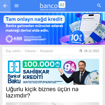
Skip to main content
Baş səhifə
Xəbərlər
Məqalələr
09.12.2022
Uğurlu kiçik biznes üçün nə
lazımdır?