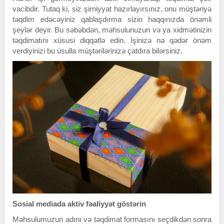
vacibdir. Tutaq ki, siz şirniyyat hazırlayırsınız, onu müştəriyə
təqdim edəcəyiniz qablaşdırma sizin haqqınızda önəmli
şeylər deyir. Bu səbəbdən, məhsulunuzun və ya xidmətinizin
təqdimatını xüsusi diqqətlə edin. İşinizə nə qədər önəm
verdiyinizi bu üsulla müştərilərinizə çatdıra bilərsiniz.
Sosial mediada aktiv fəaliyyət göstərin
Məhsulumuzun adını və təqdimat formasını seçdikdən sonra