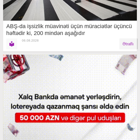
ABŞ-da işsizlik müavinəti üçün müraciətlər üçüncü
həftədir ki, 200 mindən aşağıdır
06.08.2026
Ətraflı