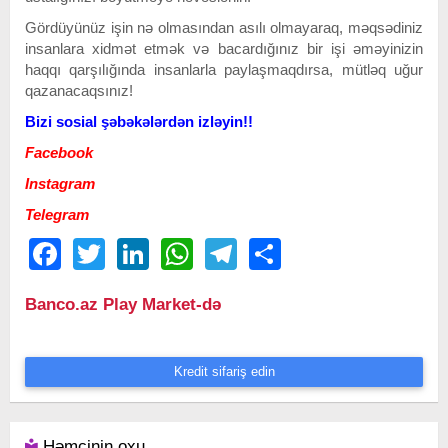
Gördüyünüz işin nə olmasından asılı olmayaraq, məqsədiniz
insanlara xidmət etmək və bacardığınız bir işi əməyinizin
haqqı qarşılığında insanlarla paylaşmaqdırsa, mütləq uğur
qazanacaqsınız!
Bizi sosial şəbəkələrdən izləyin!!
Facebook
Instagram
Telegram
Facebook
Twitter
LinkedIn
WhatsApp
Telegram
Share
Banco.az Play Market-də
Kredit sifariş edin
Həmçinin oxu