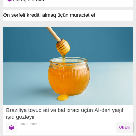
Ən sərfəli krediti almaq üçün müraciət et
Braziliya toyuq əti və bal ixracı üçün Aİ-dən yaşıl
işıq gözləyir
06.08.2026
Ətraflı