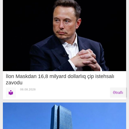
İlon Maskdan 16,8 milyard dollarlıq çip istehsalı
zavodu
06.08.2026
Ətraflı