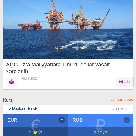
AÇG üzrə fəaliyyətlərə 1 mlrd. dollar vəsait
xərclənib
06.08.2026
Ətraflı
Hamısına bax
Kurs
Mərkəzi bank
06.08.2026
₽
$
RUB
USD
2.1023
1.7