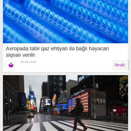
Avropada təbii qaz ehtiyatı ilə bağlı həyəcan
siqnalı verilir
06.08.2026
Ətraflı