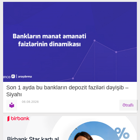
Son 1 ayda bu bankların depozit faziləri dəyişib –
Siyahı
06.08.2026
Ətraflı