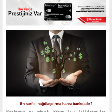
Ən sərfəli nağdlaşdırma hansı bankdadır?
Pandemiya və iqtisadi böhran bizə hobbilərimizdən,