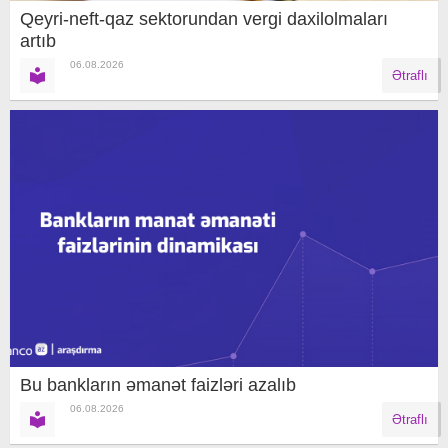
Qeyri-neft-qaz sektorundan vergi daxilolmaları
artıb
06.08.2026
Ətraflı
Bu bankların əmanət faizləri azalıb
06.08.2026
Ətraflı