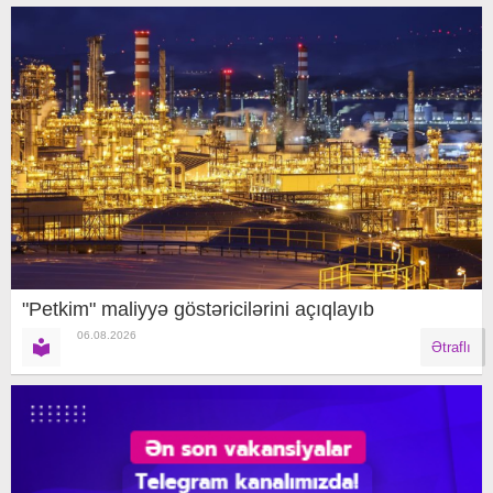
"Petkim" maliyyə göstəricilərini açıqlayıb
06.08.2026
Ətraflı