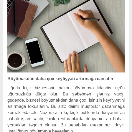
Böyüməkdən daha çox keyfiyyəti artırmağa can atın
Uğurlu kiçik bizneslərin bəzən böyüməyə tələsdiyi üçün
uğursuzluğa düçar olur. Bu səbəbdən işləriniz yaxşı
gedəndə, biznesi böyütməkdən daha çox, işinizin keyfiyyətini
artırmağa fokuslanın. Bu sizə daimi müştərilər qazanmağa
kömək edəcək. Nəzərə alın ki, kiçik butiklərdə dünyanın ən
bahalı işləri satılır, kiçik restoranlarda dünyanın ən bahalı
yeməkləri təqdim olunur. Bu səbəbdən məkanınızı deyil,
ustalığınızı böyütməyə həvəslənin.