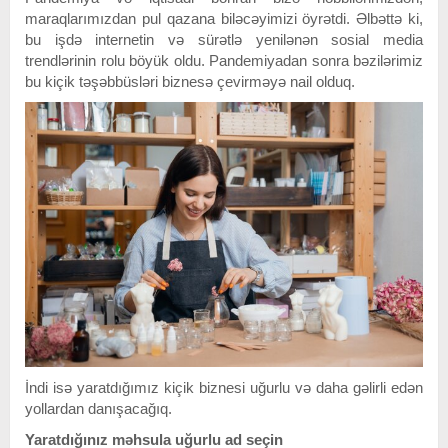
maraqlarımızdan pul qazana biləcəyimizi öyrətdi. Əlbəttə ki,
bu işdə internetin və sürətlə yenilənən sosial media
trendlərinin rolu böyük oldu. Pandemiyadan sonra bəzilərimiz
bu kiçik təşəbbüsləri biznesə çevirməyə nail olduq.
İndi isə yaratdığımız kiçik biznesi uğurlu və daha gəlirli edən
yollardan danışacağıq.
Yaratdığınız məhsula uğurlu ad seçin