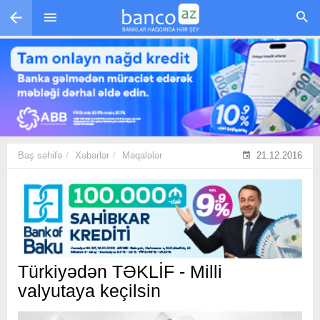
Skip to main content
Baş səhifə
Xəbərlər
Məqalələr
21.12.2016
Türkiyədən TƏKLİF - Milli
valyutaya keçilsin