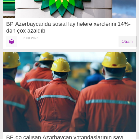
BP Azərbaycanda sosial layihələrə xərclərini 14%-
dən çox azaldıb
06.08.2026
Ətraflı
BP-də çalışan Azərbaycan vətəndaşlarının sayı