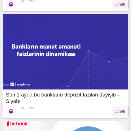
06.08.2026
Ətraflı
Son 1 ayda bu bankların depozit faziləri dəyişib –
Siyahı
06.08.2026
Ətraflı