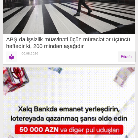
ABŞ-da işsizlik müavinəti üçün müraciətlər üçüncü
həftədir ki, 200 mindən aşağıdır
06.08.2026
Ətraflı