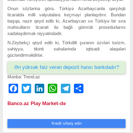
Onun sözlərinə görə, Türkiyə Azərbaycanla qarşılıqlı
ticarətdə milli valyutalara keçməyi planlaşdırır. Bundan
başqa, nazir qeyd edib ki, Azərbaycan və Türkiyə bir sıra
məhsulların ticarəti ilə bağlı gömrük prosedurlarını
sadələşdirmək niyyətindədir.
N.Zeybekçi qeyd edib ki, Türkdilli şuranın üzvləri turizm,
səhiyyə, tikinti sahələrində iqtisadi əlaqələri
gücləndirməlidirlər.
Ən yüksək faiz verən depozit hansı bankdadır?
Mənbə: Trend.az
Facebook
Twitter
LinkedIn
WhatsApp
Telegram
Share
Banco.az Play Market-də
Kredit sifariş edin