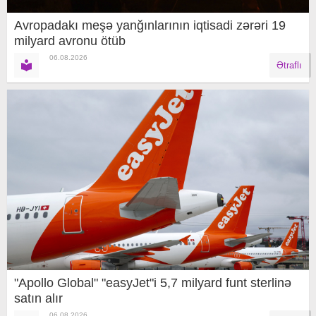
Avropadakı meşə yanğınlarının iqtisadi zərəri 19
milyard avronu ötüb
06.08.2026
Ətraflı
"Apollo Global" "easyJet"i 5,7 milyard funt sterlinə
satın alır
06.08.2026