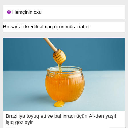
Həmçinin oxu
Ən sərfəli krediti almaq üçün müraciət et
Braziliya toyuq əti və bal ixracı üçün Aİ-dən yaşıl
işıq gözləyir