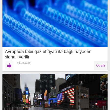
Avropada təbii qaz ehtiyatı ilə bağlı həyəcan
siqnalı verilir
06.08.2026
Ətraflı