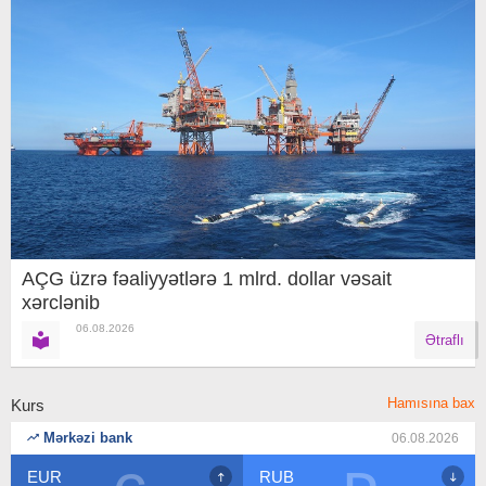
AÇG üzrə fəaliyyətlərə 1 mlrd. dollar vəsait
xərclənib
06.08.2026
Ətraflı
Hamısına bax
Kurs
Mərkəzi bank
06.08.2026
EUR
RUB