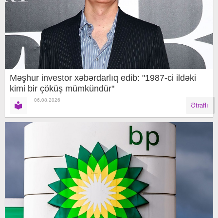
Məşhur investor xəbərdarlıq edib: "1987-ci ildəki
kimi bir çöküş mümkündür"
06.08.2026
Ətraflı