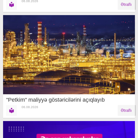
06.08.2026
Ətraflı
"Petkim" maliyyə göstəricilərini açıqlayıb
06.08.2026
Ətraflı