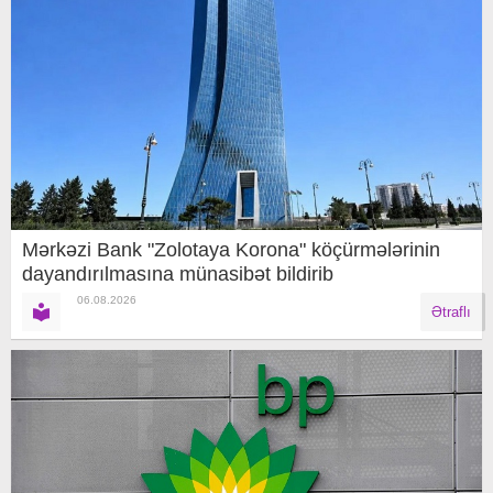
Mərkəzi Bank "Zolotaya Korona" köçürmələrinin
dayandırılmasına münasibət bildirib
06.08.2026
Ətraflı