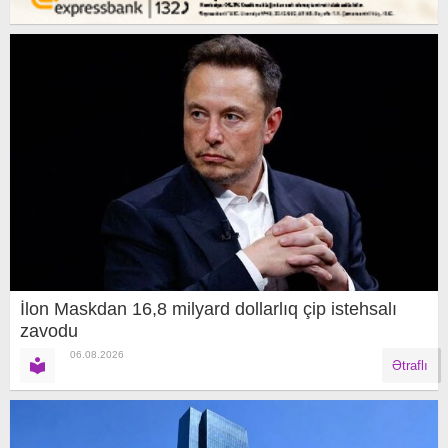
İlon Maskdan 16,8 milyard dollarlıq çip istehsalı
zavodu
06.08.2026
Ətraflı