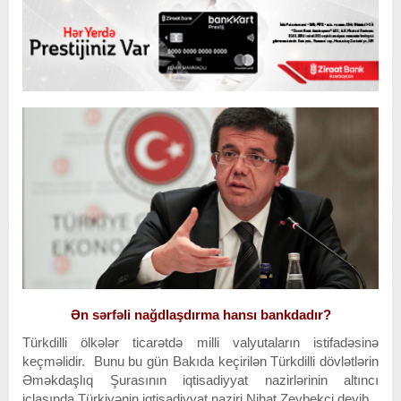
Ən sərfəli nağdlaşdırma hansı bankdadır?
Türkdilli ölkələr ticarətdə milli valyutaların istifadəsinə
keçməlidir. Bunu bu gün Bakıda keçirilən Türkdilli dövlətlərin
Əməkdaşlıq Şurasının iqtisadiyyat nazirlərinin altıncı
iclasında Türkiyənin iqtisadiyyat naziri Nihat Zeybekçi deyib.