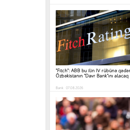
"Fitch": ABB bu ilin IV rübünə qədə
Özbəkistanın "Davr Bank"ını alacaq
Bank
07.08.2026