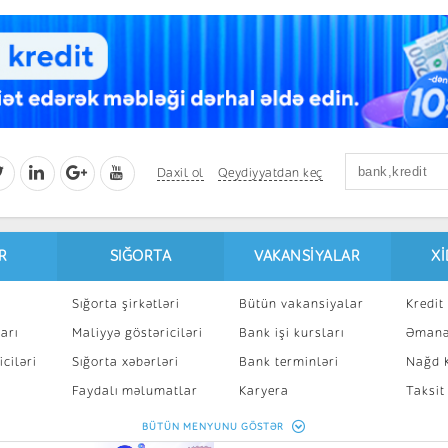
Daxil ol
Qeydiyyatdan keç
R
SIĞORTA
VAKANSIYALAR
X
Sığorta şirkətləri
Bütün vakansiyalar
Kredit 
arı
Maliyyə göstəriciləri
Bank işi kursları
Əmanə
ciləri
Sığorta xəbərləri
Bank terminləri
Nağd K
8
Faydalı məlumatlar
Karyera
Taksit
Sığorta kalkulyatoru
Peşakar inkişaf
İpotek
BÜTÜN MENYUNU GÖSTƏR