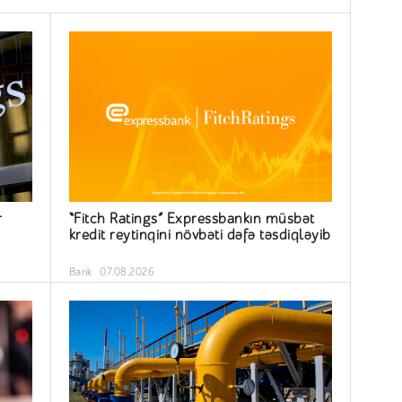
r
“Fitch Ratings” Expressbankın müsbət
kredit reytinqini növbəti dəfə təsdiqləyib
Bank
07.08.2026