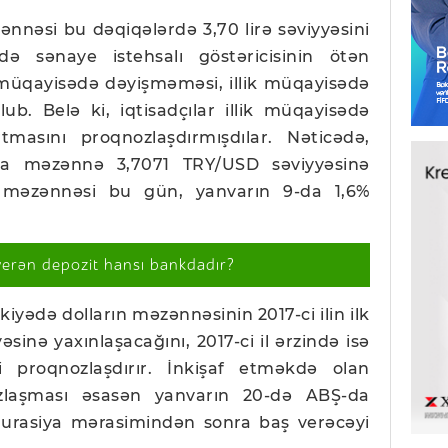
nnəsi bu dəqiqələrdə 3,70 lirə səviyyəsini
ə sənaye istehsalı göstəricisinin ötən
 müqayisədə dəyişməməsi, illik müqayisədə
ub. Belə ki, iqtisadçılar illik müqayisədə
tmasını proqnozlaşdırmışdılar. Nəticədə,
nda məzənnə 3,7071 TRY/USD səviyyəsinə
n məzənnəsi bu gün, yanvarın 9-da 1,6%
verən depozit hansı bankdadır?
iyədə dolların məzənnəsinin 2017-ci ilin ilk
inə yaxınlaşacağını, 2017-ci il ərzində isə
 proqnozlaşdırır. İnkişaf etməkdə olan
cuzlaşması əsasən yanvarın 20-də ABŞ-da
uqurasiya mərasimindən sonra baş verəcəyi