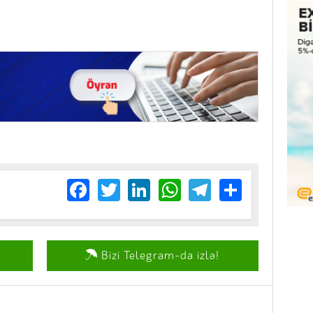
Facebook
Twitter
LinkedIn
WhatsApp
Telegram
Share
Bizi Telegram-da izlə!