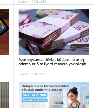
Gündəm
07.08.2026
Azərbaycanda dövlət büdcəsinə artıq
ödəmələr 3 milyard manata yaxınlaşıb
Gündəm
07.08.2026