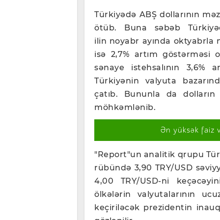
Türkiyədə ABŞ dollarının məzə
ötüb. Buna səbəb Türkiyəd
ilin noyabr ayında oktyabrla
isə 2,7% artım göstərməsi ol
sənaye istehsalının 3,6% ar
Türkiyənin valyuta bazarı
çatıb. Bununla da dolları
möhkəmlənib.
Ən yüksək faiz 
"Report"un analitik qrupu Türk
rübündə 3,90 TRY/USD səviyyəs
4,00 TRY/USD-ni keçəcəyini
ölkələrin valyutalarının u
keçiriləcək prezidentin ina