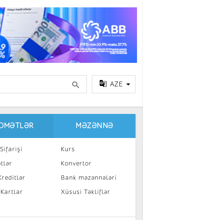
AZE
IDMƏTLƏR
MƏZƏNNƏ
Sifarişi
Kurs
tlər
Konvertor
reditlər
Bank məzənnələri
 Kartlar
Xüsusi Təkliflər
a