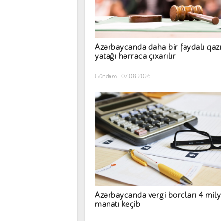
Azərbaycanda daha bir faydalı qazı
yatağı hərraca çıxarılır
Gündəm
07.08.2026
Azərbaycanda vergi borcları 4 mil
manatı keçib