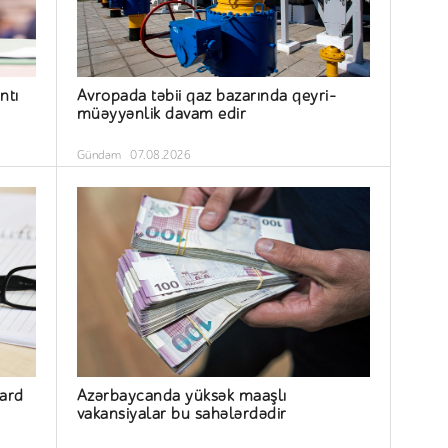
ntı
Avropada təbii qaz bazarında qeyri-
müəyyənlik davam edir
Gündəm
07.08.2026
yard
Azərbaycanda yüksək maaşlı
vakansiyalar bu sahələrdədir