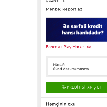
gözlənilir.
Mənbə: Report.az
Banco.az Play Market-də
Müəllif:
Günel Abduraxmanova
KREDİT SİFARİŞ ET
Həmçinin oxu