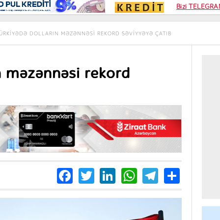
Kampa
Bizi TELEGRAM
Kart si
ÜRKIYƏDƏ DOLLARIN MƏZƏNNƏSI REKORD SƏVIYYƏYƏ ÇATIB
n məzənnəsi rekord
Facebook
Twitter
LinkedIn
WhatsApp
Telegra
Share