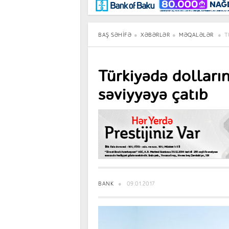
Maraqlı
BancoTV
Müsahibə
BAŞ SƏHIFƏ
XƏBƏRLƏR
MƏQALƏLƏR
T
Türkiyədə dolları
səviyyəyə çatıb
BANK
09.01.2017