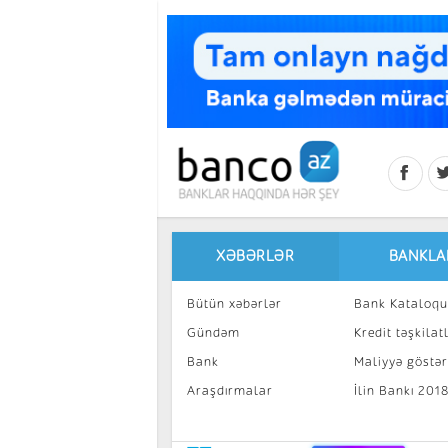
Skip to main content
XƏBƏRLƏR
BANKLA
Bütün xəbərlər
Bank Kataloqu
Gündəm
Kredit təşkilatl
Bank
Maliyyə göstəri
Araşdırmalar
İlin Bankı 201
İnvestisiya