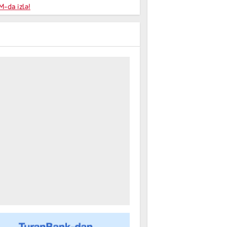
niyalar
-da izlə!
farişi
m