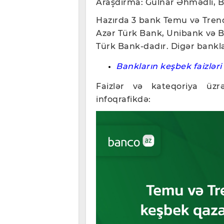
Araşdırma: Gülnar Əhmədli, 
Hazırda 3 bank Temu və Trend
Azər Türk Bank, Unibank və B
Türk Bank-dadır. Digər banklar
Bankların keşbek faizləri 
Faizlər və kateqoriya üz
infoqrafikdə: