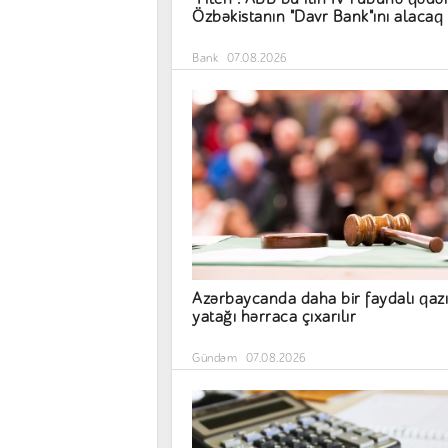
Özbəkistanın "Davr Bank"ını alacaq
Bank
07.08.2026
Azərbaycanda daha bir faydalı qazı
yatağı hərraca çıxarılır
Gündəm
07.08.2026