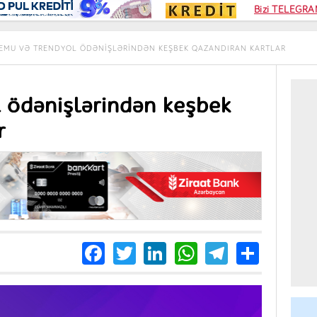
Kampa
Bizi TELEGRAM
Kart si
EMU VƏ TRENDYOL ÖDƏNIŞLƏRINDƏN KEŞBEK QAZANDIRAN KARTLAR
 ödənişlərindən keşbek
r
Facebook
Twitter
LinkedIn
WhatsApp
Telegra
Share