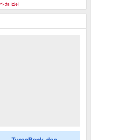
niyalar
-da izlə!
farişi
m