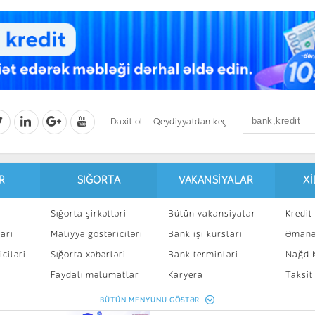
Daxil ol
Qeydiyyatdan keç
R
SIĞORTA
VAKANSIYALAR
X
Sığorta şirkətləri
Bütün vakansiyalar
Kredit 
arı
Maliyyə göstəriciləri
Bank işi kursları
Əmanə
ciləri
Sığorta xəbərləri
Bank terminləri
Nağd K
8
Faydalı məlumatlar
Karyera
Taksit
Sığorta kalkulyatoru
Peşakar inkişaf
İpotek
BÜTÜN MENYUNU GÖSTƏR