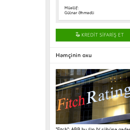
Müəllif:
Gülnar Əhmədli
KREDİT SİFARİŞ ET
Həmçinin oxu
"Fitch": ABB bu ilin IV rübünə qədə