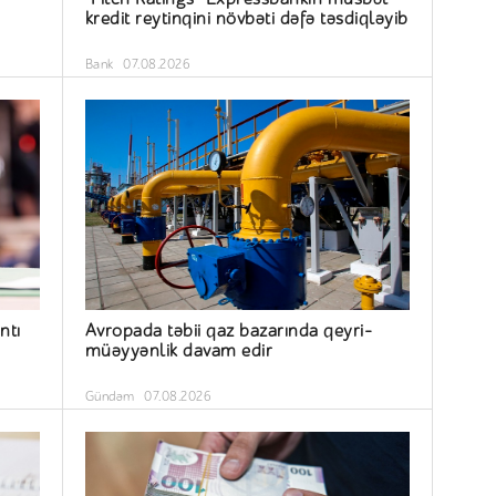
kredit reytinqini növbəti dəfə təsdiqləyib
Bank
07.08.2026
ntı
Avropada təbii qaz bazarında qeyri-
müəyyənlik davam edir
Gündəm
07.08.2026