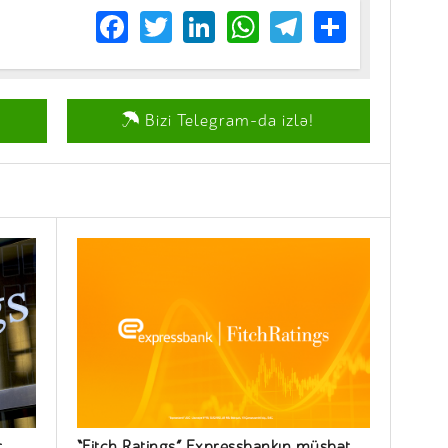
Facebook
Twitter
LinkedIn
WhatsApp
Telegram
Share
Bizi Telegram-da izlə!
r
“Fitch Ratings” Expressbankın müsbət