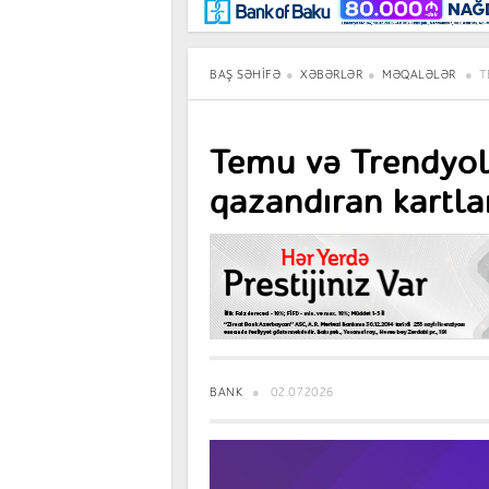
Maraqlı
BancoTV
Müsahibə
BAŞ SƏHIFƏ
XƏBƏRLƏR
MƏQALƏLƏR
T
Temu və Trendyol
qazandıran kartla
BANK
02.07.2026