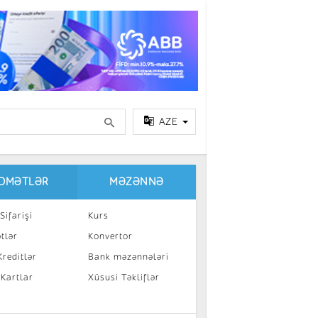
AZE
IDMƏTLƏR
MƏZƏNNƏ
Sifarişi
Kurs
tlər
Konvertor
reditlər
Bank məzənnələri
 Kartlar
Xüsusi Təkliflər
a