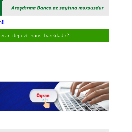
!!
verən depozit hansı bankdadır?