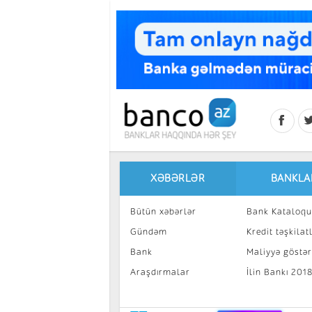
Skip to main content
XƏBƏRLƏR
BANKLA
Bütün xəbərlər
Bank Kataloqu
Gündəm
Kredit təşkilatl
Bank
Maliyyə göstəri
Araşdırmalar
İlin Bankı 201
İnvestisiya