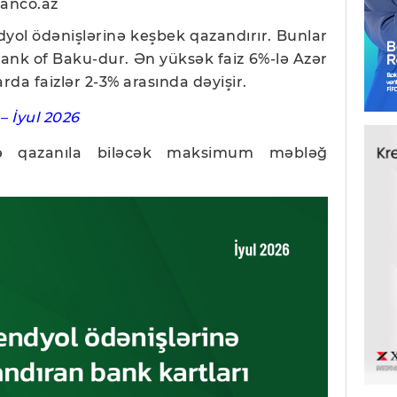
Banco.az
yol ödənişlərinə keşbek qazandırır. Bunlar
ank of Baku-dur. Ən yüksək faiz 6%-lə Azər
da faizlər 2-3% arasında dəyişir.
– İyul 2026
rə qazanıla biləcək maksimum məbləğ