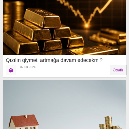
Qızılın qiyməti artmağa davam edəcəkmi?
07.08.2026
Ətraflı