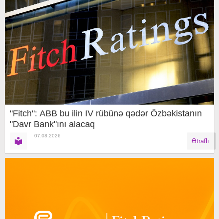
"Fitch": ABB bu ilin IV rübünə qədər Özbəkistanın
"Davr Bank"ını alacaq
07.08.2026
Ətraflı