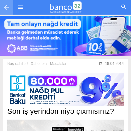
Skip to main content
Baş səhifə
Xəbərlər
Məqalələr
18.04.2014
Son iş yerindən niyə çıxmısınız?