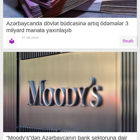
Azərbaycanda dövlət büdcəsinə artıq ödəmələr 3
milyard manata yaxınlaşıb
07.08.2026
Ətraflı
"Moody’s"dən Azərbaycanın bank sektoruna dair