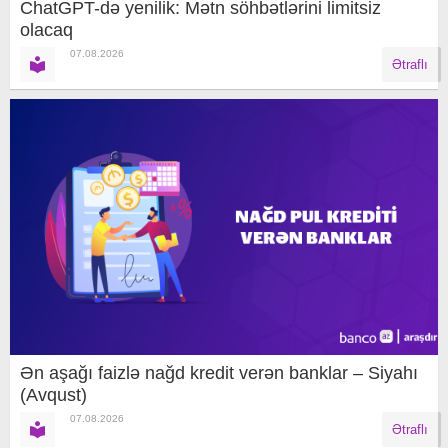
ChatGPT-də yenilik: Mətn söhbətlərini limitsiz
olacaq
07.08.2026
Ətraflı
Ən aşağı faizlə nağd kredit verən banklar – Siyahı
(Avqust)
07.08.2026
Ətraflı