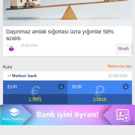
Daşınmaz əmlak sığortası üzrə yığımlar 58%
azalıb
07.08.2026
Ətraflı
Hamısına bax
Kurs
Mərkəzi bank
07.08.2026
€
₽
EUR
RUB
1.9591
2.0816