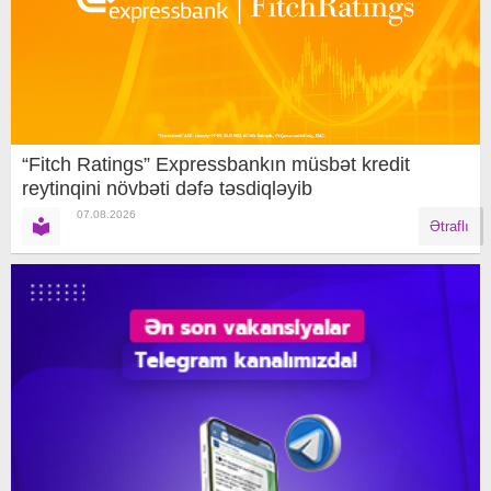
“Fitch Ratings” Expressbankın müsbət kredit
reytinqini növbəti dəfə təsdiqləyib
07.08.2026
Ətraflı