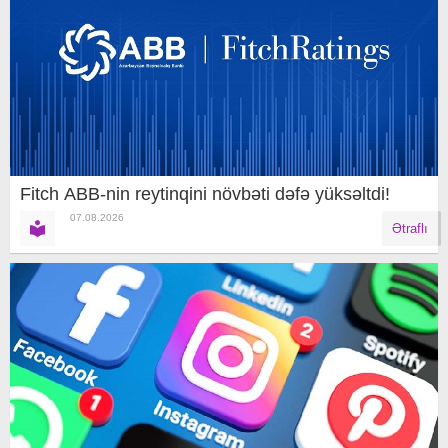
Fitch ABB-nin reytinqini növbəti dəfə yüksəltdi!
07.08.2026
Ətraflı