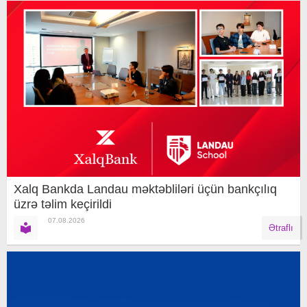
Xalq Bankda Landau məktəbliləri üçün bankçılıq
üzrə təlim keçirildi
07.08.2026
Ətraflı