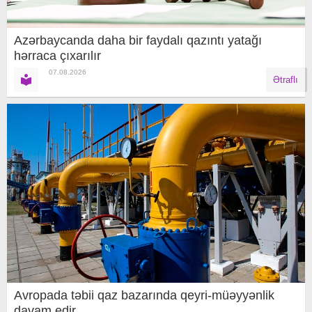
Azərbaycanda daha bir faydalı qazıntı yatağı
hərraca çıxarılır
07.08.2026
Ətraflı
Avropada təbii qaz bazarında qeyri-müəyyənlik
davam edir