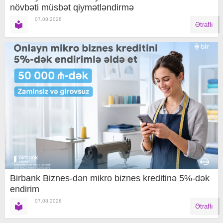
növbəti müsbət qiymətləndirmə
07.08.2026
Ətraflı
Birbank Biznes-dən mikro biznes kreditinə 5%-dək
endirim
07.08.2026
Ətraflı