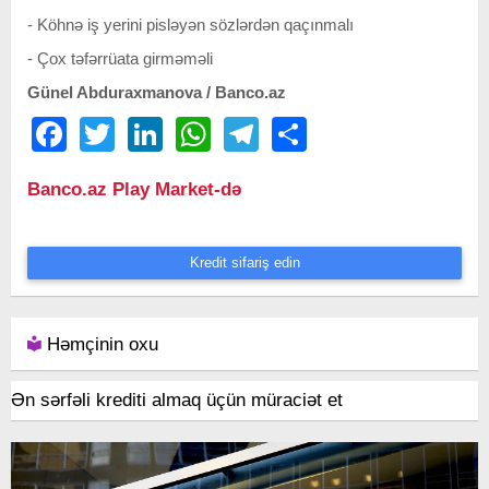
- Köhnə iş yerini pisləyən sözlərdən qaçınmalı
- Çox təfərrüata girməməli
Günel Abduraxmanova / Banco.az
Facebook
Twitter
LinkedIn
WhatsApp
Telegram
Share
Banco.az Play Market-də
Kredit sifariş edin
Həmçinin oxu
Ən sərfəli krediti almaq üçün müraciət et