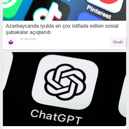
Azərbaycanda iyulda ən çox istifadə edilən sosial
şəbəkələr açıqlanıb
07.08.2026
Ətraflı