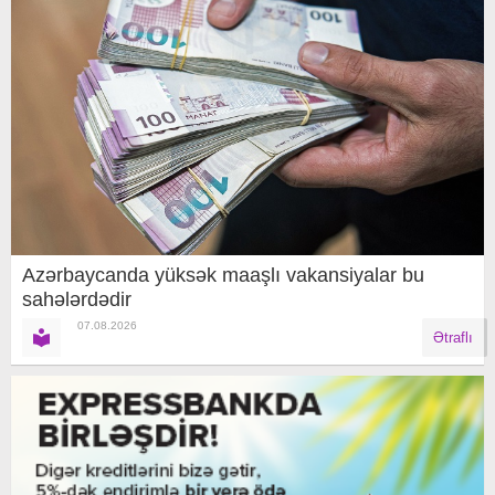
Azərbaycanda yüksək maaşlı vakansiyalar bu
sahələrdədir
07.08.2026
Ətraflı