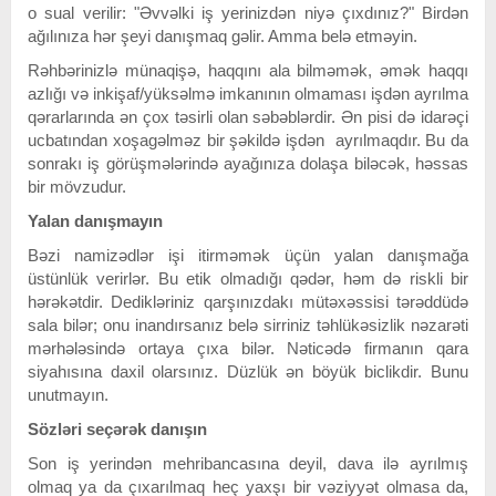
o sual verilir: "Əvvəlki iş yerinizdən niyə çıxdınız?" Birdən
ağılınıza hər şeyi danışmaq gəlir. Amma belə etməyin.
Rəhbərinizlə münaqişə, haqqını ala bilməmək, əmək haqqı
azlığı və inkişaf/yüksəlmə imkanının olmaması işdən ayrılma
qərarlarında ən çox təsirli olan səbəblərdir. Ən pisi də idarəçi
ucbatından xoşagəlməz bir şəkildə işdən ayrılmaqdır. Bu da
sonrakı iş görüşmələrində ayağınıza dolaşa biləcək, həssas
bir mövzudur.
Yalan danışmayın
Bəzi namizədlər işi itirməmək üçün yalan danışmağa
üstünlük verirlər. Bu etik olmadığı qədər, həm də riskli bir
hərəkətdir. Dedikləriniz qarşınızdakı mütəxəssisi tərəddüdə
sala bilər; onu inandırsanız belə sirriniz təhlükəsizlik nəzarəti
mərhələsində ortaya çıxa bilər. Nəticədə firmanın qara
siyahısına daxil olarsınız. Düzlük ən böyük biclikdir. Bunu
unutmayın.
Sözləri seçərək danışın
Son iş yerindən mehribancasına deyil, dava ilə ayrılmış
olmaq ya da çıxarılmaq heç yaxşı bir vəziyyət olmasa da,