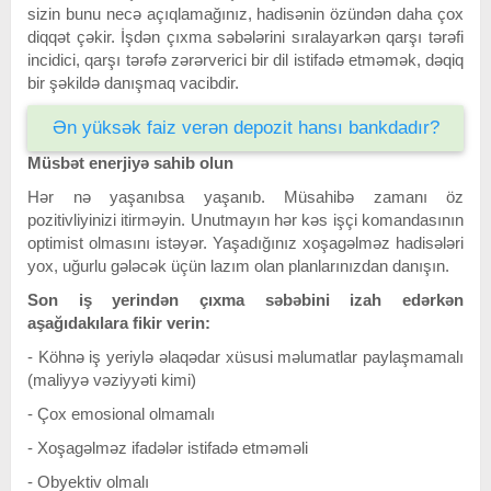
sizin bunu necə açıqlamağınız, hadisənin özündən daha çox
diqqət çəkir. İşdən çıxma səbələrini sıralayarkən qarşı tərəfi
incidici, qarşı tərəfə zərərverici bir dil istifadə etməmək, dəqiq
bir şəkildə danışmaq vacibdir.
Ən yüksək faiz verən depozit hansı bankdadır?
Müsbət enerjiyə sahib olun
Hər nə yaşanıbsa yaşanıb. Müsahibə zamanı öz
pozitivliyinizi itirməyin. Unutmayın hər kəs işçi komandasının
optimist olmasını istəyər. Yaşadığınız xoşagəlməz hadisələri
yox, uğurlu gələcək üçün lazım olan planlarınızdan danışın.
Son iş yerindən çıxma səbəbini izah edərkən
aşağıdakılara fikir verin:
- Köhnə iş yeriylə əlaqədar xüsusi məlumatlar paylaşmamalı
(maliyyə vəziyyəti kimi)
- Çox emosional olmamalı
- Xoşagəlməz ifadələr istifadə etməməli
- Obyektiv olmalı