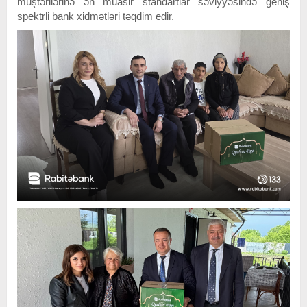
müştərilərinə ən müasir standartlar səviyyəsində geniş
spektrli bank xidmətləri təqdim edir.