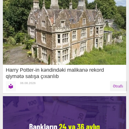
Harry Potter-in kəndindəki malikanə rekord
qiymətə satışa çıxarılıb
06.08.2026
Ətraflı