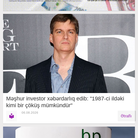
Məşhur investor xəbərdarlıq edib: "1987-ci ildəki
kimi bir çöküş mümkündür"
06.08.2026
Ətraflı