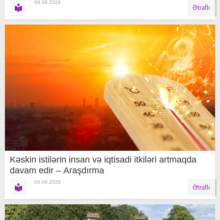
06.08.2026
Ətraflı
Kəskin istilərin insan və iqtisadi itkiləri artmaqda
davam edir – Araşdırma
06.08.2026
Ətraflı