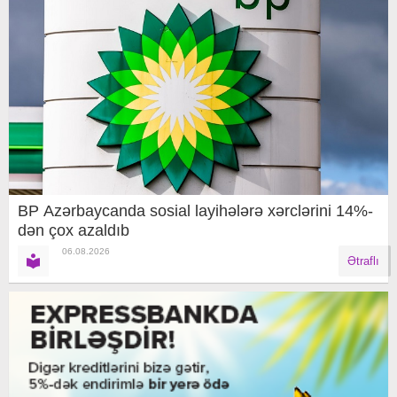
BP Azərbaycanda sosial layihələrə xərclərini 14%-
dən çox azaldıb
06.08.2026
Ətraflı