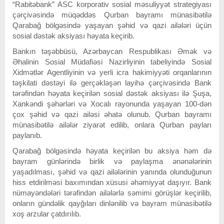
“Rabitəbank” ASC korporativ sosial məsuliyyət strategiyası
çərçivəsində müqəddəs Qurban bayramı münasibətilə
Qarabağ bölgəsində yaşayan şəhid və qazi ailələri üçün
sosial dəstək aksiyası həyata keçirib.
Bankın təşəbbüsü, Azərbaycan Respublikası Əmək və
Əhalinin Sosial Müdafiəsi Nazirliyinin tabeliyində Sosial
Xidmətlər Agentliyinin və yerli icra hakimiyyəti orqanlarının
təşkilati dəstəyi ilə gerçəkləşən layihə çərçivəsində Bank
tərəfindən həyata keçirilən sosial dəstək aksiyası ilə Şuşa,
Xankəndi şəhərləri və Xocalı rayonunda yaşayan 100-dən
çox şəhid və qazi ailəsi əhatə olunub. Qurban bayramı
münasibətilə ailələr ziyarət edilib, onlara Qurban payları
paylanıb.
Qarabağ bölgəsində həyata keçirilən bu aksiya həm də
bayram günlərində birlik və paylaşma ənənələrinin
yaşadılması, şəhid və qazi ailələrinin yanında olunduğunun
hiss etdirilməsi baxımından xüsusi əhəmiyyət daşıyır. Bank
nümayəndələri tərəfindən ailələrlə səmimi görüşlər keçirilib,
onların gündəlik qayğıları dinlənilib və bayram münasibətilə
xoş arzular çatdırılıb.