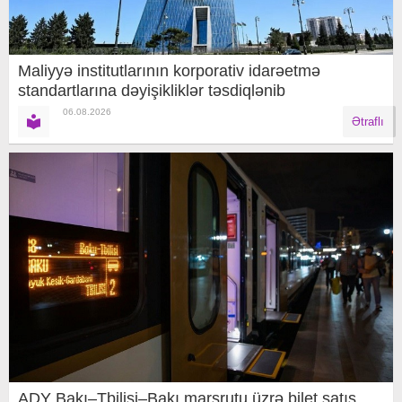
Maliyyə institutlarının korporativ idarəetmə
standartlarına dəyişikliklər təsdiqlənib
06.08.2026
Ətraflı
ADY Bakı–Tbilisi–Bakı marşrutu üzrə bilet satış