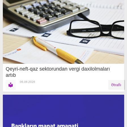
Qeyri-neft-qaz sektorundan vergi daxilolmaları
artıb
06.08.2026
Ətraflı