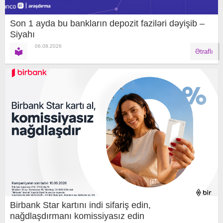
Son 1 ayda bu bankların depozit faziləri dəyişib –
Siyahı
06.08.2026
Ətraflı
Birbank Star kartını indi sifariş edin,
nağdlaşdırmanı komissiyasız edin