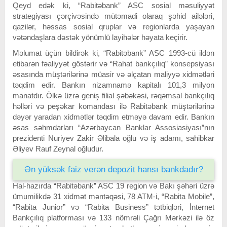
Qeyd edək ki, “Rabitəbank” ASC sosial məsuliyyət
strategiyası çərçivəsində mütəmadi olaraq şəhid ailələri,
qazilər, həssas sosial qruplar və regionlarda yaşayan
vətəndaşlara dəstək yönümlü layihələr həyata keçirir.
Məlumat üçün bildirək ki, “Rabitəbank” ASC 1993-cü ildən
etibarən fəaliyyət göstərir və “Rahat bankçılıq” konsepsiyası
əsasında müştərilərinə müasir və əlçatan maliyyə xidmətləri
təqdim edir. Bankın nizamnamə kapitalı 101,3 milyon
manatdır. Ölkə üzrə geniş filial şəbəkəsi, rəqəmsal bankçılıq
həlləri və peşəkar komandası ilə Rabitəbank müştərilərinə
dəyər yaradan xidmətlər təqdim etməyə davam edir. Bankın
əsas səhmdarları “Azərbaycan Banklar Assosiasiyası”nın
prezidenti Nuriyev Zakir Əlibala oğlu və iş adamı, sahibkar
Əliyev Rauf Zeynal oğludur.
Ən yüksək faiz verən depozit hansı bankdadır?
Hal-hazırda “Rabitəbank” ASC 19 region və Bakı şəhəri üzrə
ümumilikdə 31 xidmət məntəqəsi, 78 ATM-i, “Rabita Mobile”,
“Rabita Junior” və “Rabita Business” tətbiqləri, İnternet
Bankçılıq platforması və 133 nömrəli Çağrı Mərkəzi ilə öz