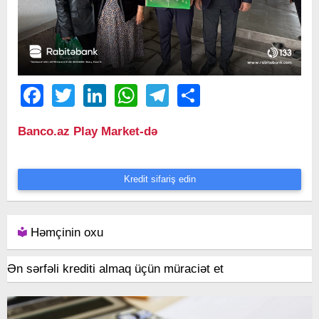
Facebook
Twitter
LinkedIn
WhatsApp
Telegram
Share
Banco.az Play Market-də
Kredit sifariş edin
Həmçinin oxu
Ən sərfəli krediti almaq üçün müraciət et