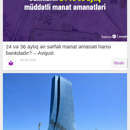
24 və 36 aylıq ən sərfəli manat əmanəti hansı
bankdadır? – Avqust
06.08.2026
Ətraflı