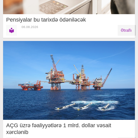
Pensiyalar bu tarixdə ödəniləcək
06.08.2026
Ətraflı
AÇG üzrə fəaliyyətlərə 1 mlrd. dollar vəsait
xərclənib