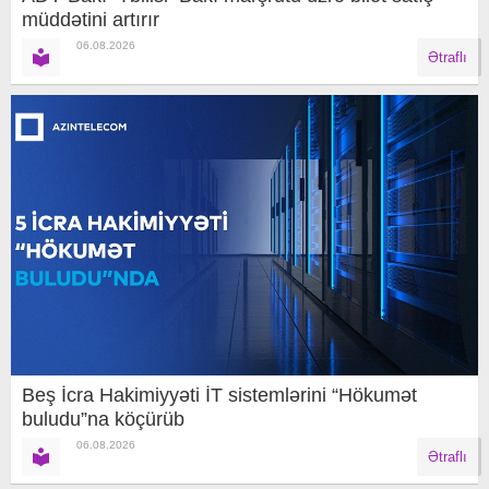
müddətini artırır
06.08.2026
Ətraflı
Beş İcra Hakimiyyəti İT sistemlərini “Hökumət
buludu”na köçürüb
06.08.2026
Ətraflı