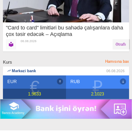
"Card to card" limitləri bu sahədə çalışanlara daha
çox təsir edəcək – Açıqlama
06.08.2026
Ətraflı
Hamısına bax
Kurs
Mərkəzi bank
06.08.2026
₽
$
RUB
USD
2.1023
1.7