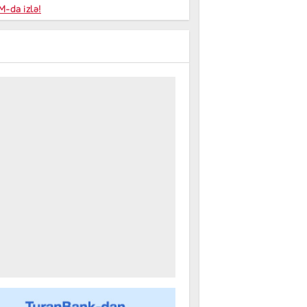
niyalar
-da izlə!
farişi
m