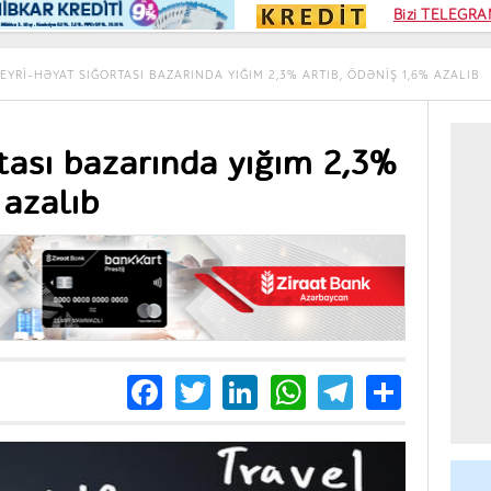
Kampa
Bizi TELEGRAM
Kart si
EYRI-HƏYAT SIĞORTASI BAZARINDA YIĞIM 2,3% ARTIB, ÖDƏNIŞ 1,6% AZALIB
tası bazarında yığım 2,3%
 azalıb
Facebook
Twitter
LinkedIn
WhatsApp
Telegra
Share