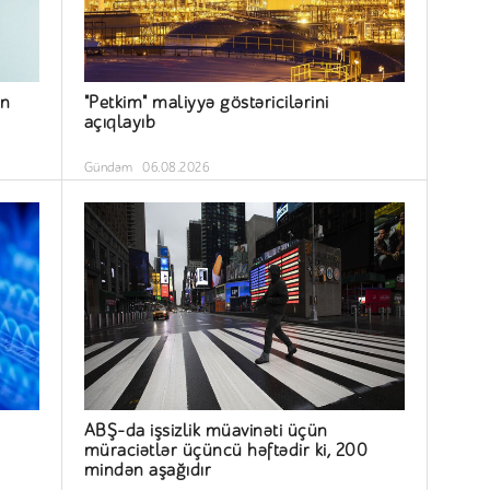
ün
"Petkim" maliyyə göstəricilərini
açıqlayıb
Gündəm
06.08.2026
ABŞ-da işsizlik müavinəti üçün
müraciətlər üçüncü həftədir ki, 200
mindən aşağıdır