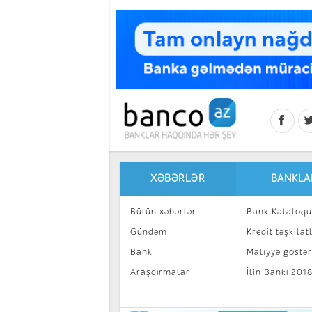
Skip to main content
XƏBƏRLƏR
BANKLA
Bütün xəbərlər
Bank Kataloqu
Gündəm
Kredit təşkilatl
Bank
Maliyyə göstəri
Araşdırmalar
İlin Bankı 201
İnvestisiya