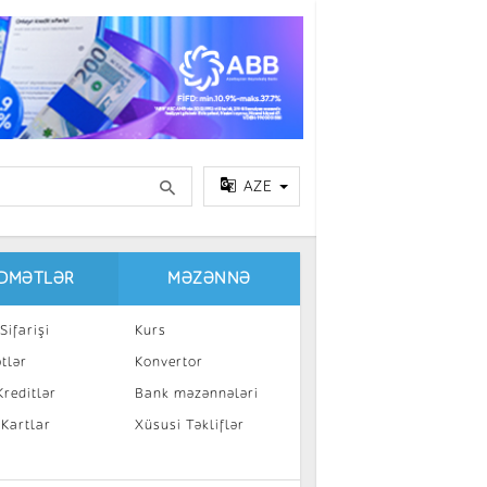
AZE
IDMƏTLƏR
MƏZƏNNƏ
Sifarişi
Kurs
tlər
Konvertor
reditlər
Bank məzənnələri
 Kartlar
Xüsusi Təkliflər
a