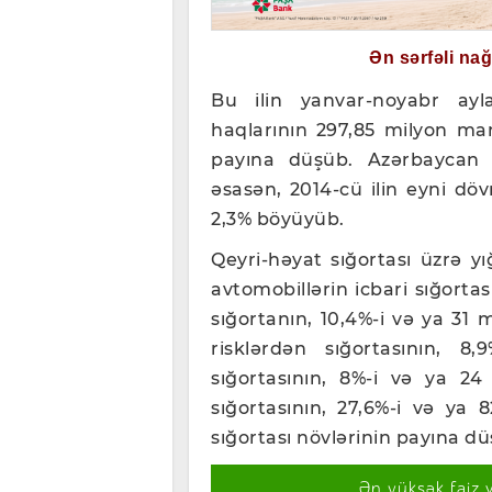
Ən sərfəli na
Bu ilin yanvar-noyabr ayl
haqlarının 297,85 milyon man
payına düşüb. Azərbaycan S
əsasən, 2014-cü ilin eyni döv
2,3% böyüyüb.
Qeyri-həyat sığortası üzrə y
avtomobillərin icbari sığortas
sığortanın, 10,4%-i və ya 31
risklərdən sığortasının, 
sığortasının, 8%-i və ya 2
sığortasının, 27,6%-i və ya 
sığortası növlərinin payına dü
Ən yüksək faiz 