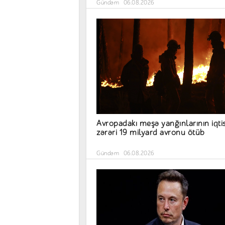
Gündəm
06.08.2026
Avropadakı meşə yanğınlarının iqti
zərəri 19 milyard avronu ötüb
Gündəm
06.08.2026