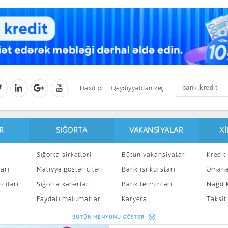
Daxil ol
Qeydiyyatdan keç
R
SIĞORTA
VAKANSIYALAR
X
Sığorta şirkətləri
Bütün vakansiyalar
Kredit 
arı
Maliyyə göstəriciləri
Bank işi kursları
Əmanə
ciləri
Sığorta xəbərləri
Bank terminləri
Nağd K
8
Faydalı məlumatlar
Karyera
Taksit
Sığorta kalkulyatoru
Peşakar inkişaf
İpotek
BÜTÜN MENYUNU GÖSTƏR