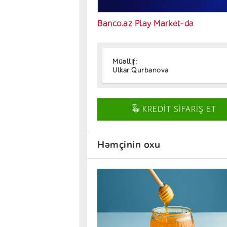
Banco.az Play Market-də
Müəllif:
Ulkar Qurbanova
KREDİT SİFARİŞ ET
Həmçinin oxu