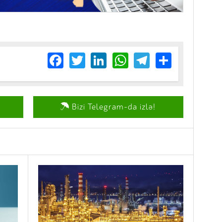
Facebook
Twitter
LinkedIn
WhatsApp
Telegram
Share
Bizi Telegram-da izlə!