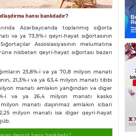
ğdlaşdırma hansı bankdadır?
arında Azərbaycanda toplanmış sığorta
atı və ya 73,9%-i qeyri-həyat sığortasının
ığortaçılar Assosiasiyasının məlumatına
rünə nisbətən qeyri-həyat sığortası bazarı
ığımların 23,8%-i və ya 70,8 milyon manatı
ının, 21,3%-i və ya 63,4 milyon manatı tibbi
 milyon manatı əmlakın yanğından və digər
8,9%-i və ya 26,4 milyon manatı kasko
4 milyon manatı daşınmaz əmlakın icbari
82,25 milyon manatı isə digər qeyri-həyat
şüb.
verən depozit hansı bankdadır?