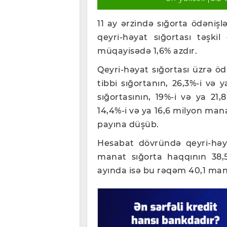
11 ay ərzində sığorta ödənişl
qeyri-həyat sığortası təşki
müqayisədə 1,6% azdır.
Qeyri-həyat sığortası üzrə öd
tibbi sığortanın, 26,3%-i və 
sığortasının, 19%-i və ya 21
14,4%-i və ya 16,6 milyon mana
payına düşüb.
Hesabat dövründə qeyri-həya
manat sığorta haqqının 38,5 
ayında isə bu rəqəm 40,1 man