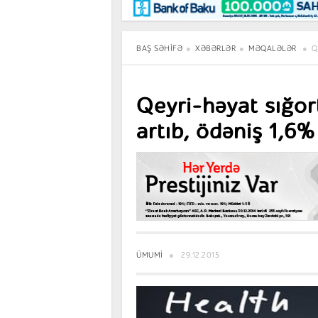
Maraqlı
BancoTV
Müsahibə
BAŞ SƏHIFƏ
XƏBƏRLƏR
MƏQALƏLƏR
Q
Qeyri-həyat sığor
artıb, ödəniş 1,6%
ÜMUMI
29.12.2015