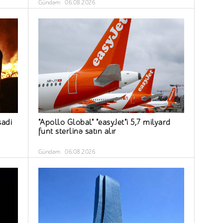
Gündəm
06.08.2026
sadi
"Apollo Global" "easyJet"i 5,7 milyard
funt sterlinə satın alır
Gündəm
06.08.2026