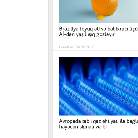
Braziliya toyuq əti və bal ixracı üç
Aİ-dən yaşıl işıq gözləyir
Gündəm
06.08.2026
Avropada təbii qaz ehtiyatı ilə bağlı
həyəcan siqnalı verilir