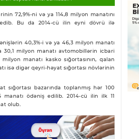
ərinin 72,9%-ni və ya 114,8 milyon manatını
l edib. Bu da 2014-cü ilin eyni dövrü ilə
ənişlərin 40,3%-i və ya 46,3 milyon manatı
ya 30,1 milyon manatı avtomobillərin icbari
,8 milyon manatı kasko sığortasının, qalan
tı isə digər qeyri-həyat sığortası növlərinin
t sığortası bazarında toplanmış hər 100
manatı ödəniş edilib. 2014-cü ilin ilk 11
at olub.