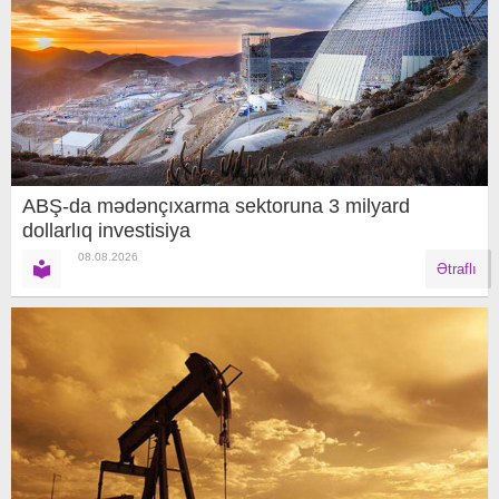
ABŞ-da mədənçıxarma sektoruna 3 milyard
dollarlıq investisiya
08.08.2026
Ətraflı