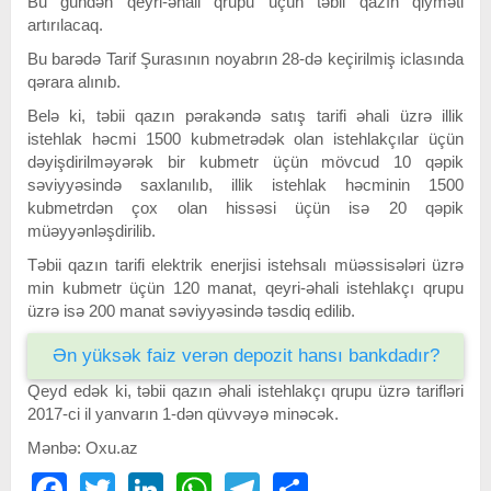
Bu gündən qeyri-əhali qrupu üçün təbii qazın qiyməti
artırılacaq.
Bu barədə Tarif Şurasının noyabrın 28-də keçirilmiş iclasında
qərara alınıb.
Belə ki, təbii qazın pərakəndə satış tarifi əhali üzrə illik
istehlak həcmi 1500 kubmetrədək olan istehlakçılar üçün
dəyişdirilməyərək bir kubmetr üçün mövcud 10 qəpik
səviyyəsində saxlanılıb, illik istehlak həcminin 1500
kubmetrdən çox olan hissəsi üçün isə 20 qəpik
müəyyənləşdirilib.
Təbii qazın tarifi elektrik enerjisi istehsalı müəssisələri üzrə
min kubmetr üçün 120 manat, qeyri-əhali istehlakçı qrupu
üzrə isə 200 manat səviyyəsində təsdiq edilib.
Ən yüksək faiz verən depozit hansı bankdadır?
Qeyd edək ki, təbii qazın əhali istehlakçı qrupu üzrə tarifləri
2017-ci il yanvarın 1-dən qüvvəyə minəcək.
Mənbə: Oxu.az
Facebook
Twitter
LinkedIn
WhatsApp
Telegram
Share