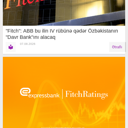
"Fitch": ABB bu ilin IV rübünə qədər Özbəkistanın
"Davr Bank"ını alacaq
07.08.2026
Ətraflı