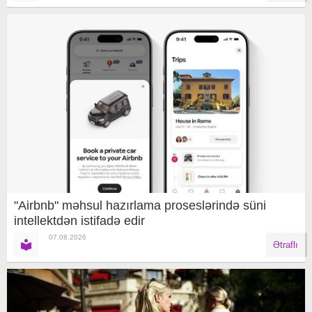
"Airbnb" məhsul hazırlama proseslərində süni
intellektdən istifadə edir
07.08.2026
Ətraflı