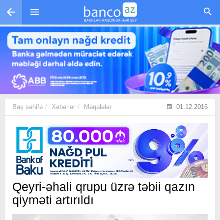
Skip to main content
Baş səhifə
Xəbərlər
Məqalələr
01.12.2016
Qeyri-əhali qrupu üzrə təbii qazın
qiyməti artırıldı