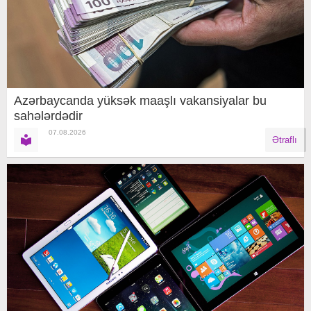
Azərbaycanda yüksək maaşlı vakansiyalar bu
sahələrdədir
07.08.2026
Ətraflı