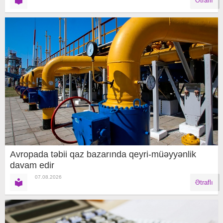
Ətraflı
Avropada təbii qaz bazarında qeyri-müəyyənlik
davam edir
07.08.2026
Ətraflı