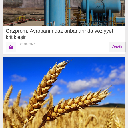
Gazprom: Avropanın qaz anbarlarında vəziyyət
kritikləşir
08.08.2026
Ətraflı