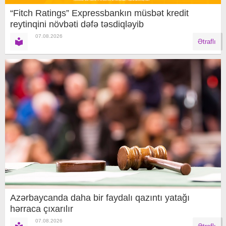
“Fitch Ratings” Expressbankın müsbət kredit
reytinqini növbəti dəfə təsdiqləyib
07.08.2026
Ətraflı
Azərbaycanda daha bir faydalı qazıntı yatağı
hərraca çıxarılır
07.08.2026