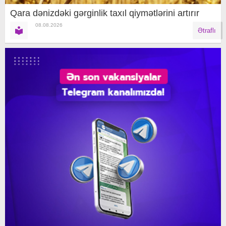
Qara dənizdəki gərginlik taxıl qiymətlərini artırır
08.08.2026
Ətraflı