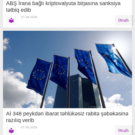
ABŞ İrana bağlı kriptovalyuta birjasına sanksiya
tətbiq edib
07.08.2026
Ətraflı
Aİ 348 peykdən ibarət təhlükəsiz rabitə şəbəkəsinə
razılıq verib
07.08.2026
Ətraflı