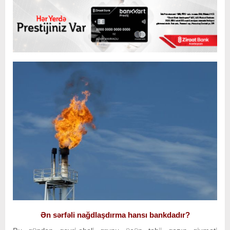
Ən sərfəli nağdlaşdırma hansı bankdadır?