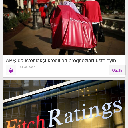
ABŞ-da istehlakçı kreditləri proqnozları üstələyib
07.08.2026
Ətraflı