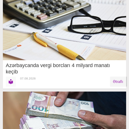
Azərbaycanda vergi borcları 4 milyard manatı
keçib
07.08.2026
Ətraflı