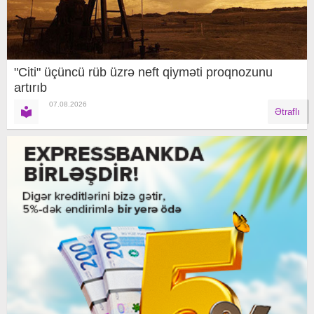
"Citi" üçüncü rüb üzrə neft qiyməti proqnozunu
artırıb
07.08.2026
Ətraflı