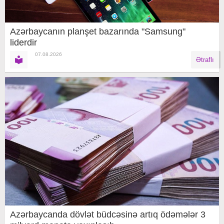
Azərbaycanın planşet bazarında "Samsung"
liderdir
07.08.2026
Ətraflı
Azərbaycanda dövlət büdcəsinə artıq ödəmələr 3