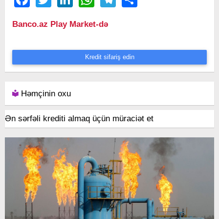
Banco.az Play Market-də
Kredit sifariş edin
Həmçinin oxu
Ən sərfəli krediti almaq üçün müraciət et