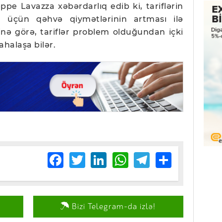
pe Lavazza xəbərdarlıq edib ki, tariflərin
rı üçün qəhvə qiymətlərinin artması ilə
inə görə, tariflər problem olduğundan içki
ahalaşa bilər.
Facebook
Twitter
LinkedIn
WhatsApp
Telegram
Share
Bizi Telegram-da izlə!