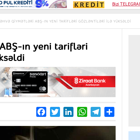
Kampa
Bizi TELEGRAM
Kart si
ƏHVƏ QIYMƏTLƏRI ABŞ-IN YENI TARIFLƏRI GÖZLƏNTILƏRI ILƏ YÜKSƏLDI
BŞ-ın yeni tarifləri
ksəldi
Facebook
Twitter
LinkedIn
WhatsApp
Telegra
Share