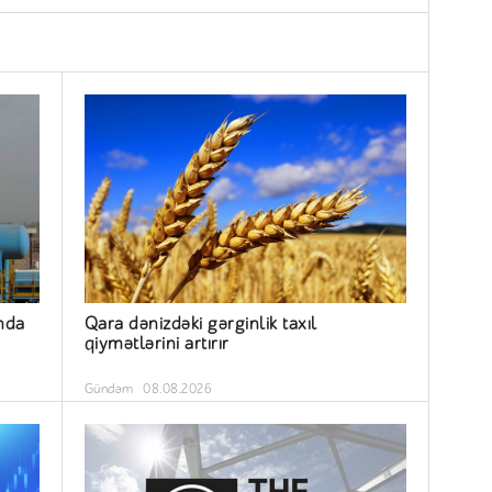
nda
Qara dənizdəki gərginlik taxıl
qiymətlərini artırır
Gündəm
08.08.2026