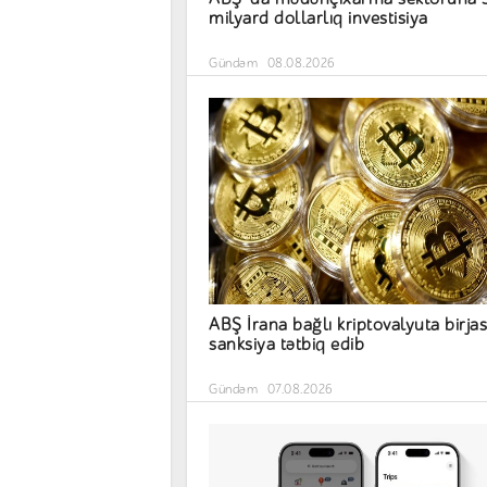
milyard dollarlıq investisiya
Gündəm
08.08.2026
ABŞ İrana bağlı kriptovalyuta birja
sanksiya tətbiq edib
Gündəm
07.08.2026