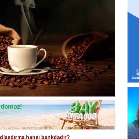
ğdlaşdırma hansı bankdadır?