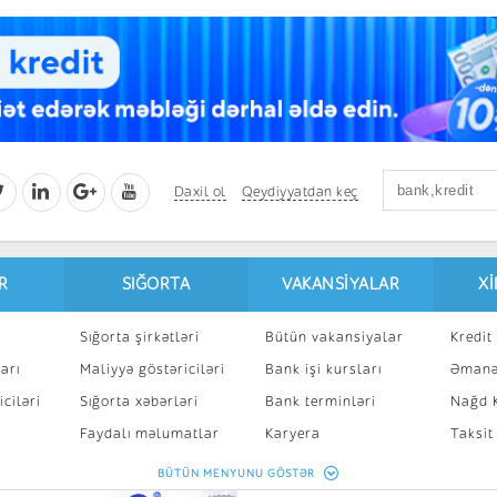
Daxil ol
Qeydiyyatdan keç
R
SIĞORTA
VAKANSIYALAR
X
Sığorta şirkətləri
Bütün vakansiyalar
Kredit 
arı
Maliyyə göstəriciləri
Bank işi kursları
Əmanə
ciləri
Sığorta xəbərləri
Bank terminləri
Nağd K
8
Faydalı məlumatlar
Karyera
Taksit
Sığorta kalkulyatoru
Peşakar inkişaf
İpotek
BÜTÜN MENYUNU GÖSTƏR