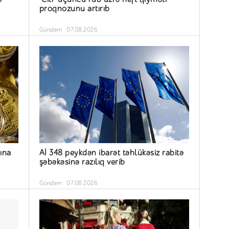
proqnozunu artırıb
Gündəm
07.08.2026
sına
Aİ 348 peykdən ibarət təhlükəsiz rabitə
şəbəkəsinə razılıq verib
Gündəm
07.08.2026