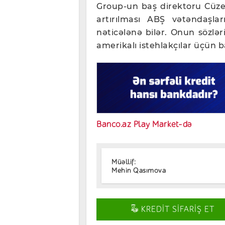
Group-un baş direktoru Cüzep
artırılması ABŞ vətəndaşla
nəticələnə bilər. Onun sözlər
amerikalı istehlakçılar üçün b
Banco.az Play Market-də
Müəllif:
Mehin Qasımova
KREDİT SİFARİŞ ET