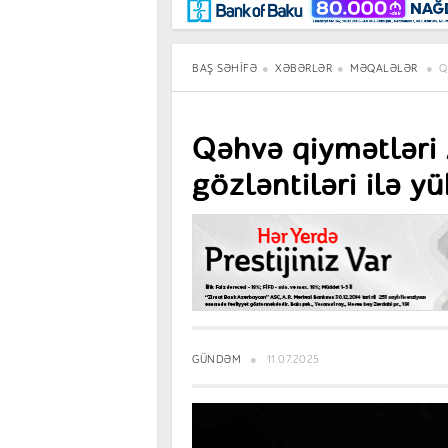
Maraqlı
BancoTV
Müsahibə
BAŞ SƏHIFƏ
XƏBƏRLƏR
MƏQALƏLƏR
Q
Qəhvə qiymətləri A
gözləntiləri ilə yü
GÜNDƏM
11.07.2025