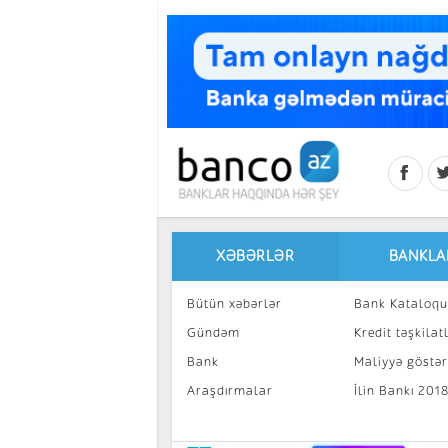
Skip to main content
XƏBƏRLƏR
BANKLA
Bütün xəbərlər
Bank Kataloqu
Gündəm
Kredit təşkilatl
Bank
Maliyyə göstəri
Araşdırmalar
İlin Bankı 201
İnvestisiya