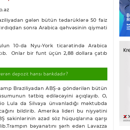
o.az
ziliyadan
gələn bütün tədarüklərə 50 faiz
ırdıqdan sonra Arabica qəhvəsinin qiyməti
ulun 10-da Nyu-York
ticarətində Arabica
rtıb. Onlar bir funt üçün 2,88 dollara çatıb
verən depozit hansı bankdadır?
Tramp Braziliyadan ABŞ-a göndərilən bütün
üsumunun tətbiq ediləcəyini açıqlayıb. O,
asio Lula da Silvaya ünvanladığı məktubda
acağını bildirib. Amerika lideri bu niyyətini
BŞ sakinlərinin azad söz hüquqlarına qarşı
ib.
Trampın bəyanatını şərh edən Lavazza