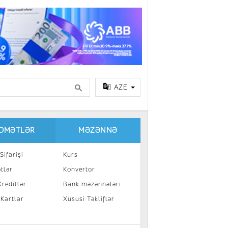
AZE
IDMƏTLƏR
MƏZƏNNƏ
Sifarişi
Kurs
tlər
Konvertor
reditlər
Bank məzənnələri
 Kartlar
Xüsusi Təkliflər
a