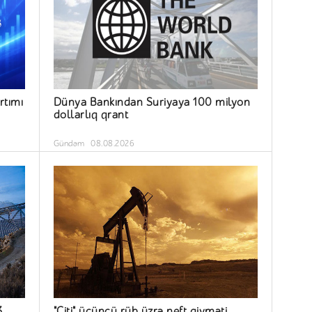
rtımı
Dünya Bankından Suriyaya 100 milyon
dollarlıq qrant
Gündəm
08.08.2026
3
"Citi" üçüncü rüb üzrə neft qiyməti