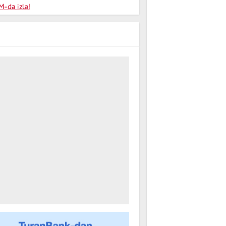
niyalar
-da izlə!
farişi
m