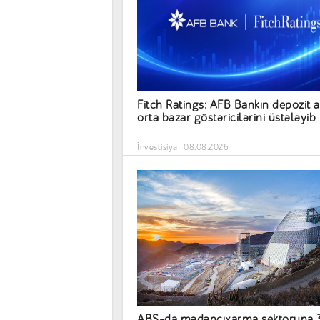
Fitch Ratings: AFB Bankın depozit a
orta bazar göstəricilərini üstələyib
İnvestisiya
08.08.2026
ABŞ-da mədənçıxarma sektoruna 