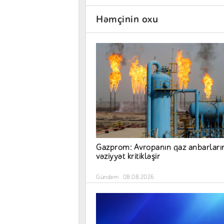
Həmçinin oxu
Gazprom: Avropanın qaz anbarları
vəziyyət kritikləşir
Gündəm
08.08.2026