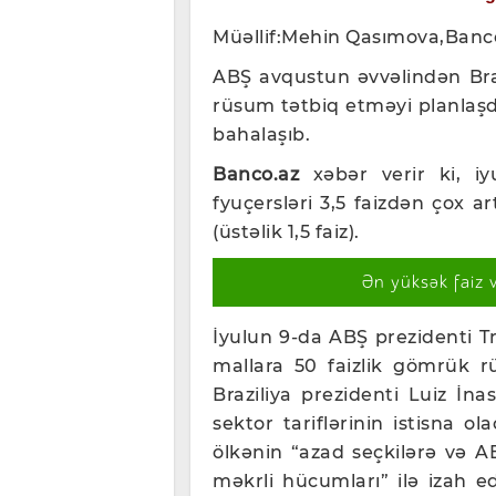
Müəllif:Mehin Qasımova,Banc
ABŞ avqustun əvvəlindən Bra
rüsum tətbiq etməyi planlaşd
bahalaşıb.
Banco.az
xəbər verir ki, i
y
fyuçersləri 3,5 faizdən çox a
(üstəlik 1,5 faiz).
Ən yüksək faiz 
İyulun 9-da ABŞ prezidenti 
mallara 50 faizlik gömrük r
Braziliya prezidenti Luiz İn
sektor tariflərinin istisna ol
ölkənin “azad seçkilərə və A
məkrli hücumları” ilə izah ed