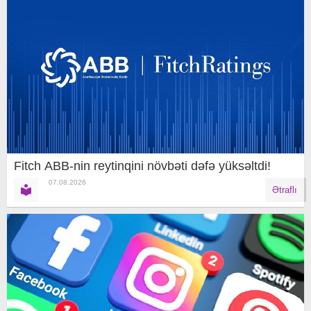
Fitch ABB-nin reytinqini növbəti dəfə yüksəltdi!
07.08.2026
Ətraflı