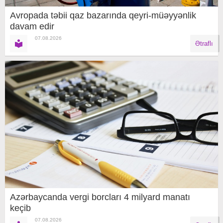
Avropada təbii qaz bazarında qeyri-müəyyənlik
davam edir
07.08.2026
Ətraflı
Azərbaycanda vergi borcları 4 milyard manatı
keçib
07.08.2026