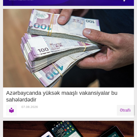
Azərbaycanda yüksək maaşlı vakansiyalar bu
sahələrdədir
07.08.2026
Ətraflı