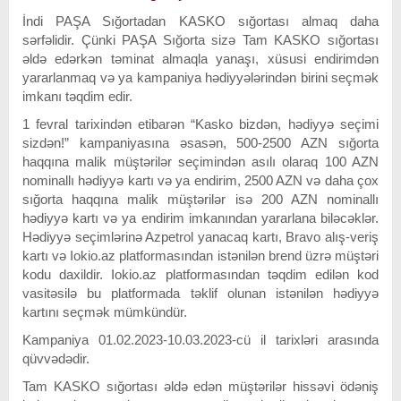
İndi PAŞA Sığortadan KASKO sığortası almaq daha
sərfəlidir. Çünki PAŞA Sığorta sizə Tam KASKO sığortası
əldə edərkən təminat almaqla yanaşı, xüsusi endirimdən
yararlanmaq və ya kampaniya hədiyyələrindən birini seçmək
imkanı təqdim edir.
1 fevral tarixindən etibarən “Kasko bizdən, hədiyyə seçimi
sizdən!” kampaniyasına əsasən, 500-2500 AZN sığorta
haqqına malik müştərilər seçimindən asılı olaraq 100 AZN
nominallı hədiyyə kartı və ya endirim, 2500 AZN və daha çox
sığorta haqqına malik müştərilər isə 200 AZN nominallı
hədiyyə kartı və ya endirim imkanından yararlana biləcəklər.
Hədiyyə seçimlərinə Azpetrol yanacaq kartı, Bravo alış-veriş
kartı və Iokio.az platformasından istənilən brend üzrə müştəri
kodu daxildir. Iokio.az platformasından təqdim edilən kod
vasitəsilə bu platformada təklif olunan istənilən hədiyyə
kartını seçmək mümkündür.
Kampaniya 01.02.2023-10.03.2023-cü il tarixləri arasında
qüvvədədir.
Tam KASKO sığortası əldə edən müştərilər hissəvi ödəniş