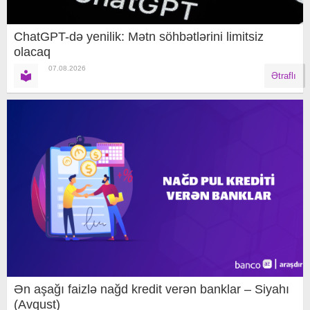
ChatGPT-də yenilik: Mətn söhbətlərini limitsiz
olacaq
07.08.2026
Ətraflı
Ən aşağı faizlə nağd kredit verən banklar – Siyahı
(Avqust)