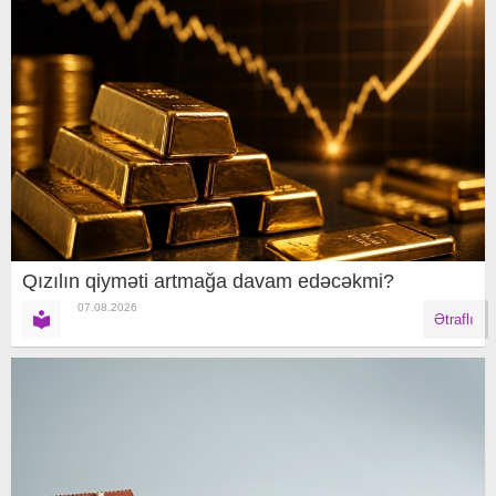
Qızılın qiyməti artmağa davam edəcəkmi?
07.08.2026
Ətraflı