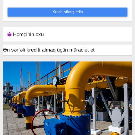
Kredit sifariş edin
Həmçinin oxu
Ən sərfəli krediti almaq üçün müraciət et