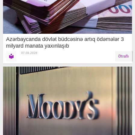
Azərbaycanda dövlət büdcəsinə artıq ödəmələr 3
milyard manata yaxınlaşıb
07.08.2026
Ətraflı