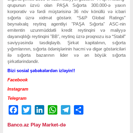
qrupunun üzvü olan PAŞA Sığorta 300.000-ə yaxın
korporativ və fərdi müştərisinə 36 növ könüllü və icbari
sığorta üzrə xidmət göstərir. “S&P Global Ratings”
beynəlxalq reytinq agentliyi "PAŞA Sığorta" ASC-nin
emitentin uzunmüddətli kredit reytinqini və maliyyə
dayanıqlılığı reytinqini "BB", reytinq üzrə proqnozu isə “Stabil”
səviyyəsində təsdiqləyib. Şirkət kapitalının, sığorta
yığımlarının, sığorta ödənişlərinin həcmi və digər göstəriciləri
ilə sığorta bazarının lider və ən böyük sığorta
şirkətlərindəndir.
Bizi sosial şəbəkələrdən izləyin!!
Facebook
Instagram
Telegram
Facebook
Twitter
LinkedIn
WhatsApp
Telegram
Share
Banco.az Play Market-də