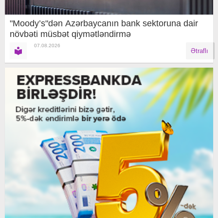
"Moody’s"dən Azərbaycanın bank sektoruna dair
növbəti müsbət qiymətləndirmə
07.08.2026
Ətraflı