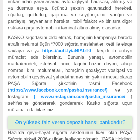
imkanından yararlanaraq avtonəqliyyat hadisəsi, atılmış və
ya düşmüş əşya, üçüncü şəxsin qanunazidd hərəkəti,
oğurluq, quldurluq, qaçırma və soyğunçuluq, yanğın və
partlayış, heyvanların hərəkəti, təbii fəlakət və bir sıra digər
risklərə qarşı avtomobilini təminat altına almış olacaqlar.
KASKO sığortasını əldə etmək, həmçinin kampaniya barədə
ətraflı məlumat üçün *7000 sığorta məsləhətləri xətti ilə əlaqə
saxlaya və ya
https://cutt.ly/aNlAbT0
keçidi ilə onlayn
müraciət edə bilərsiniz. Bununla yanaşı, avtomobilin
marka/modeli, istehsal tarixi, təqribi bazar dəyəri, əlaqə
nömrəsi kimi məlumatları, həmçinin şəxsiyyət vəsiqəsi və
avtomobilin qeydiyyat şəhadətnaməsinin şəklini mesaj olaraq
PAŞA Sığorta şirkətinin rəsmi Facebook
(
https://www.facebook.com/pasha.insurance/)
və ya
Instagram
( www.instagram.com/pasha_insurance/
)
səhifəsinə göndərərək göndərərək Kasko sığorta üçün
müraciət edə bilərsiniz.
Ən yüksək faiz verən depozit hansı bankdadır?
Hazırda qeyri-həyat sığorta sektorunun lideri olan PAŞA
Sığorta şirkəti 2006-cı ildən fəaliyyət göstərir. "PAŞA Holding"