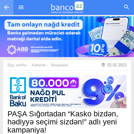
Skip to main content
Baş səhifə
Xəbərlər
Məqalələr
02.02.2023
PAŞA Sığortadan “Kasko bizdən,
hədiyyə seçimi sizdən!” adlı yeni
kampaniya!