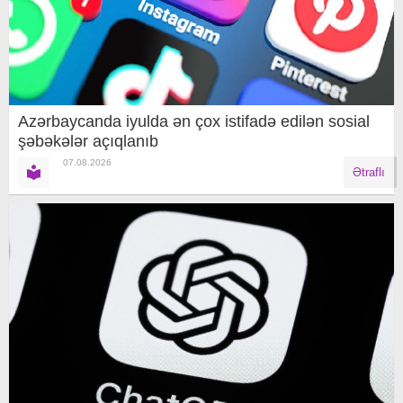
Azərbaycanda iyulda ən çox istifadə edilən sosial
şəbəkələr açıqlanıb
07.08.2026
Ətraflı