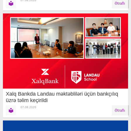
07.08.2026
Ətraflı
Xalq Bankda Landau məktəbliləri üçün bankçılıq
üzrə təlim keçirildi
07.08.2026
Ətraflı