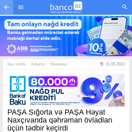
Skip to main content
Baş səhifə
Xəbərlər
Məqalələr
31.05.2023
PAŞA Sığorta və PAŞA Həyat
Naxçıvanda qəhrəman övladları
üçün tədbir keçirdi