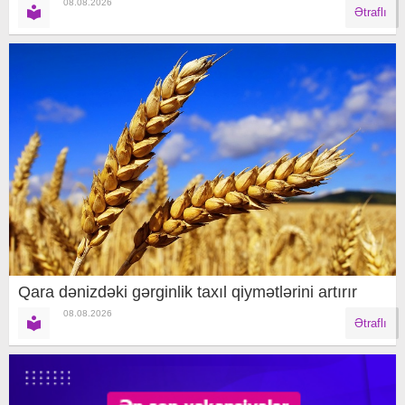
08.08.2026
Ətraflı
Qara dənizdəki gərginlik taxıl qiymətlərini artırır
08.08.2026
Ətraflı