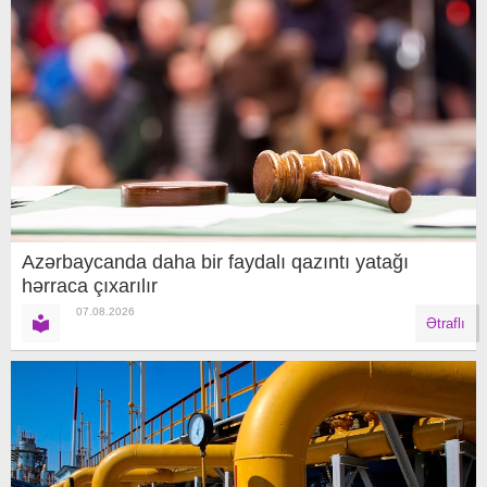
Azərbaycanda daha bir faydalı qazıntı yatağı
hərraca çıxarılır
07.08.2026
Ətraflı