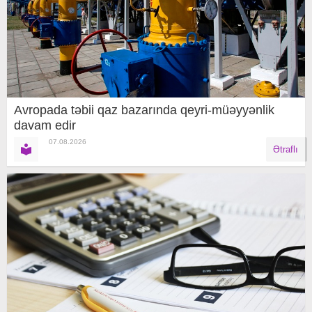
Avropada təbii qaz bazarında qeyri-müəyyənlik
davam edir
07.08.2026
Ətraflı