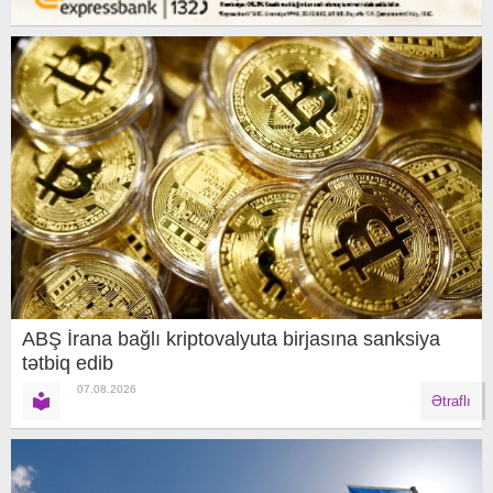
ABŞ İrana bağlı kriptovalyuta birjasına sanksiya
tətbiq edib
07.08.2026
Ətraflı