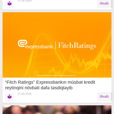
07.08.2026
Ətraflı
“Fitch Ratings” Expressbankın müsbət kredit
reytinqini növbəti dəfə təsdiqləyib
07.08.2026
Ətraflı