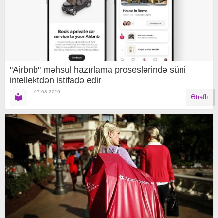
"Airbnb" məhsul hazırlama proseslərində süni
intellektdən istifadə edir
07.08.2026
Ətraflı