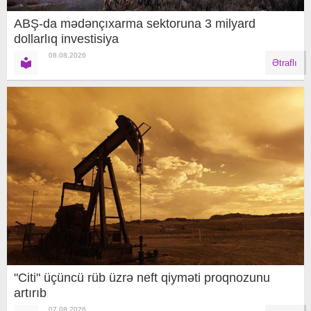
ABŞ-da mədənçıxarma sektoruna 3 milyard
dollarlıq investisiya
08.08.2026
Ətraflı
"Citi" üçüncü rüb üzrə neft qiyməti proqnozunu
artırıb
07.08.2026