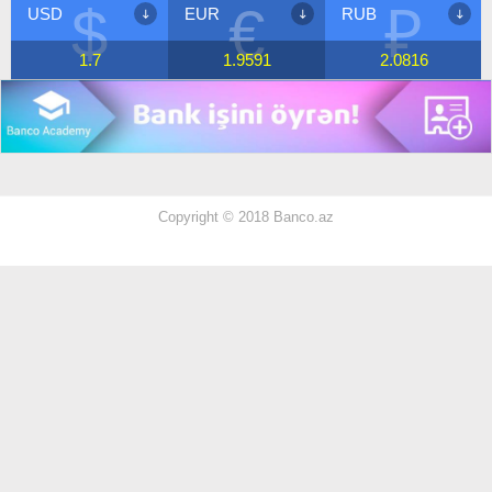
$
€
₽
USD
EUR
RUB
1.7
1.9591
2.0816
Copyright © 2018 Banco.az