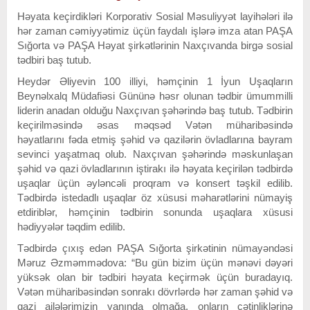
Həyata keçirdikləri Korporativ Sosial Məsuliyyət layihələri ilə
hər zaman cəmiyyətimiz üçün faydalı işlərə imza atan PAŞA
Sığorta və PAŞA Həyat şirkətlərinin Naxçıvanda birgə sosial
tədbiri baş tutub.
Heydər Əliyevin 100 illiyi, həmçinin 1 İyun Uşaqların
Beynəlxalq Müdafiəsi Gününə həsr olunan tədbir ümummilli
liderin anadan olduğu Naxçıvan şəhərində baş tutub. Tədbirin
keçirilməsində əsas məqsəd Vətən müharibəsində
həyatlarını fəda etmiş şəhid və qazilərin övladlarına bayram
sevinci yaşatmaq olub. Naxçıvan şəhərində məskunlaşan
şəhid və qazi övladlarının iştirakı ilə həyata keçirilən tədbirdə
uşaqlar üçün əyləncəli proqram və konsert təşkil edilib.
Tədbirdə istedadlı uşaqlar öz xüsusi məharətlərini nümayiş
etdiriblər, həmçinin tədbirin sonunda uşaqlara xüsusi
hədiyyələr təqdim edilib.
Tədbirdə çıxış edən PAŞA Sığorta şirkətinin nümayəndəsi
Məruz Əzməmmədova: “Bu gün bizim üçün mənəvi dəyəri
yüksək olan bir tədbiri həyata keçirmək üçün buradayıq.
Vətən müharibəsindən sonrakı dövrlərdə hər zaman şəhid və
qazi ailələrimizin yanında olmağa, onların çətinliklərinə