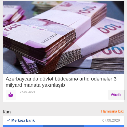
Azərbaycanda dövlət büdcəsinə artıq ödəmələr 3
milyard manata yaxınlaşıb
07.08.2026
Ətraflı
Hamısına bax
Kurs
Mərkəzi bank
07.08.2026