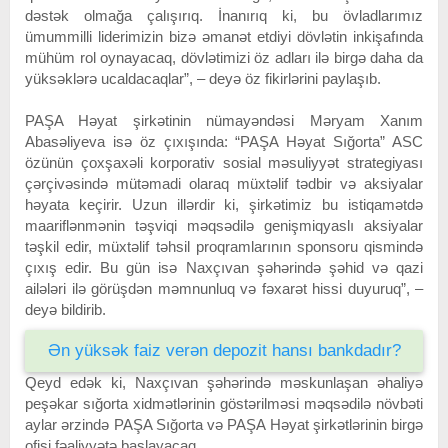
dəstək olmağa çalışırıq. İnanırıq ki, bu övladlarımız
ümummilli liderimizin bizə əmanət etdiyi dövlətin inkişafında
mühüm rol oynayacaq, dövlətimizi öz adları ilə birgə daha da
yüksəklərə ucaldacaqlar”, – deyə öz fikirlərini paylaşıb.
PAŞA Həyat şirkətinin nümayəndəsi Məryam Xanım
Abasəliyeva isə öz çıxışında: “PAŞA Həyat Sığorta” ASC
özünün çoxşaxəli korporativ sosial məsuliyyət strategiyası
çərçivəsində mütəmadi olaraq müxtəlif tədbir və aksiyalar
həyata keçirir. Uzun illərdir ki, şirkətimiz bu istiqamətdə
maariflənmənin təşviqi məqsədilə genişmiqyaslı aksiyalar
təşkil edir, müxtəlif təhsil proqramlarının sponsoru qismində
çıxış edir. Bu gün isə Naxçıvan şəhərində şəhid və qazi
ailələri ilə görüşdən məmnunluq və fəxarət hissi duyuruq”, –
deyə bildirib.
Ən yüksək faiz verən depozit hansı bankdadır?
Qeyd edək ki, Naxçıvan şəhərində məskunlaşan əhaliyə
peşəkar sığorta xidmətlərinin göstərilməsi məqsədilə növbəti
aylar ərzində PAŞA Sığorta və PAŞA Həyat şirkətlərinin birgə
ofisi fəaliyyətə başlayacaq.