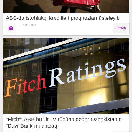
ABŞ-da istehlakçı kreditləri proqnozları üstələyib
07.08.2026
Ətraflı
"Fitch": ABB bu ilin IV rübünə qədər Özbəkistanın
"Davr Bank"ını alacaq