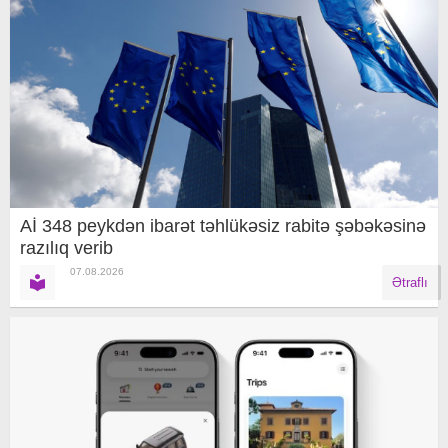
Aİ 348 peykdən ibarət təhlükəsiz rabitə şəbəkəsinə
razılıq verib
07.08.2026
Ətraflı