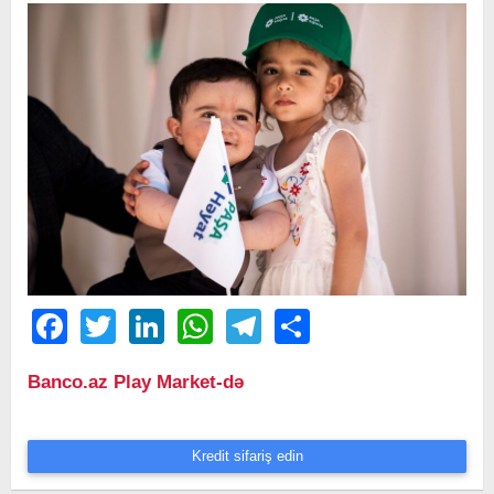
Facebook
Twitter
LinkedIn
WhatsApp
Telegram
Share
Banco.az Play Market-də
Kredit sifariş edin